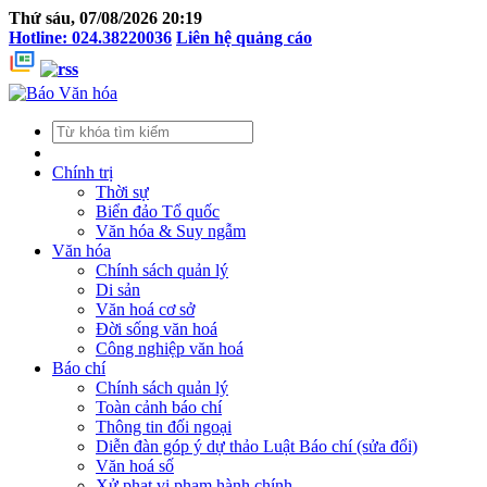
Thứ sáu, 07/08/2026 20:19
Hotline: 024.38220036
Liên hệ quảng cáo
Chính trị
Thời sự
Biển đảo Tổ quốc
Văn hóa & Suy ngẫm
Văn hóa
Chính sách quản lý
Di sản
Văn hoá cơ sở
Đời sống văn hoá
Công nghiệp văn hoá
Báo chí
Chính sách quản lý
Toàn cảnh báo chí
Thông tin đối ngoại
Diễn đàn góp ý dự thảo Luật Báo chí (sửa đổi)
Văn hoá số
Xử phạt vi phạm hành chính