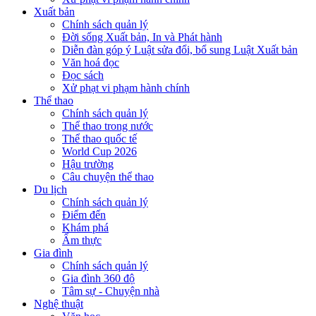
Xuất bản
Chính sách quản lý
Đời sống Xuất bản, In và Phát hành
Diễn đàn góp ý Luật sửa đổi, bổ sung Luật Xuất bản
Văn hoá đọc
Đọc sách
Xử phạt vi phạm hành chính
Thể thao
Chính sách quản lý
Thể thao trong nước
Thể thao quốc tế
World Cup 2026
Hậu trường
Câu chuyện thể thao
Du lịch
Chính sách quản lý
Điểm đến
Khám phá
Ẩm thực
Gia đình
Chính sách quản lý
Gia đình 360 độ
Tâm sự - Chuyện nhà
Nghệ thuật