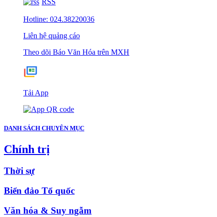
RSS
Hotline: 024.38220036
Liên hệ quảng cáo
Theo dõi Báo Văn Hóa trên MXH
Tải App
DANH SÁCH CHUYÊN MỤC
Chính trị
Thời sự
Biển đảo Tổ quốc
Văn hóa & Suy ngẫm