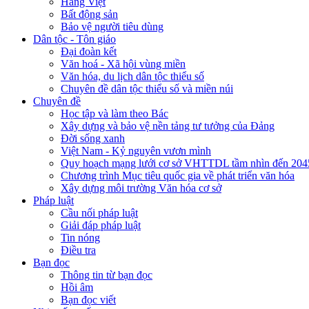
Hàng Việt
Bất động sản
Bảo vệ người tiêu dùng
Dân tộc - Tôn giáo
Đại đoàn kết
Văn hoá - Xã hội vùng miền
Văn hóa, du lịch dân tộc thiểu số
Chuyên đề dân tộc thiểu số và miền núi
Chuyên đề
Học tập và làm theo Bác
Xây dựng và bảo vệ nền tảng tư tưởng của Đảng
Đời sống xanh
Việt Nam - Kỷ nguyên vươn mình
Quy hoạch mạng lưới cơ sở VHTTDL tầm nhìn đến 204
Chương trình Mục tiêu quốc gia về phát triển văn hóa
Xây dựng môi trường Văn hóa cơ sở
Pháp luật
Cầu nối pháp luật
Giải đáp pháp luật
Tin nóng
Điều tra
Bạn đọc
Thông tin từ bạn đọc
Hồi âm
Bạn đọc viết