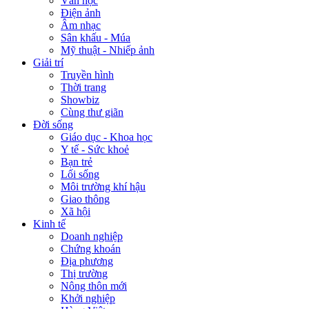
Văn học
Điện ảnh
Âm nhạc
Sân khấu - Múa
Mỹ thuật - Nhiếp ảnh
Giải trí
Truyền hình
Thời trang
Showbiz
Cùng thư giãn
Đời sống
Giáo dục - Khoa học
Y tế - Sức khoẻ
Bạn trẻ
Lối sống
Môi trường khí hậu
Giao thông
Xã hội
Kinh tế
Doanh nghiệp
Chứng khoán
Địa phương
Thị trường
Nông thôn mới
Khởi nghiệp