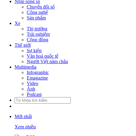
Nhịp sống số
Chuyển đổi số
Công nghệ
Sản phẩm
Xe
Thị trường
Trải nghiệm
Cộng đồng
Thế giới
Sự kiện
Văn hoá quốc tế
Người Việt năm châu
Multimedia
Infographic
Emagazine
Video
Ảnh
Podcast
Mới nhất
Xem nhiều