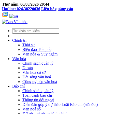
Thứ năm, 06/08/2026 20:44
Hotline: 024.38220036
Liên hệ quảng cáo
Chính trị
Thời sự
Biển đảo Tổ quốc
Văn hóa & Suy ngẫm
Văn hóa
Chính sách quản lý
Di sản
Văn hoá cơ sở
Đời sống văn hoá
Công nghiệp văn hoá
Báo chí
Chính sách quản lý
Toàn cảnh báo chí
Thông tin đối ngoại
Diễn đàn góp ý dự thảo Luật Báo chí (sửa đổi)
Văn hoá số
Xử phạt vi phạm hành chính