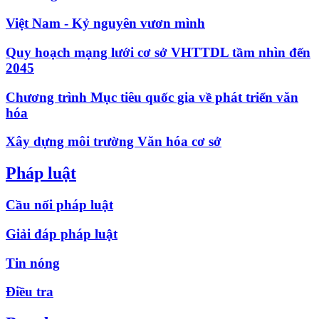
Việt Nam - Kỷ nguyên vươn mình
Quy hoạch mạng lưới cơ sở VHTTDL tầm nhìn đến
2045
Chương trình Mục tiêu quốc gia về phát triển văn
hóa
Xây dựng môi trường Văn hóa cơ sở
Pháp luật
Cầu nối pháp luật
Giải đáp pháp luật
Tin nóng
Điều tra