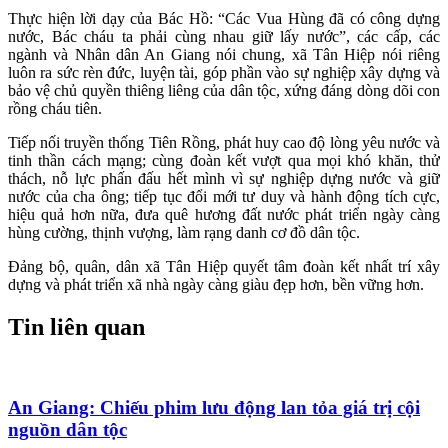
Thực hiện lời dạy của Bác Hồ: “Các Vua Hùng đã có công dựng
nước, Bác cháu ta phải cùng nhau giữ lấy nước”, các cấp, các
ngành và Nhân dân An Giang nói chung, xã Tân Hiệp nói riêng
luôn ra sức rèn đức, luyện tài, góp phần vào sự nghiệp xây dựng và
bảo vệ chủ quyền thiêng liêng của dân tộc, xứng đáng dòng dõi con
rồng cháu tiên.
Tiếp nối truyền thống Tiên Rồng, phát huy cao độ lòng yêu nước và
tinh thần cách mạng; cùng đoàn kết vượt qua mọi khó khăn, thử
thách, nỗ lực phấn đấu hết mình vì sự nghiệp dựng nước và giữ
nước của cha ông; tiếp tục đổi mới tư duy và hành động tích cực,
hiệu quả hơn nữa, đưa quê hương đất nước phát triển ngày càng
hùng cường, thịnh vượng, làm rạng danh cơ đồ dân tộc.
Đảng bộ, quân, dân xã Tân Hiệp quyết tâm đoàn kết nhất trí xây
dựng và phát triển xã nhà ngày càng giàu đẹp hơn, bền vững hơn.
Tin liên quan
An Giang: Chiếu phim lưu động lan tỏa giá trị cội
nguồn dân tộc