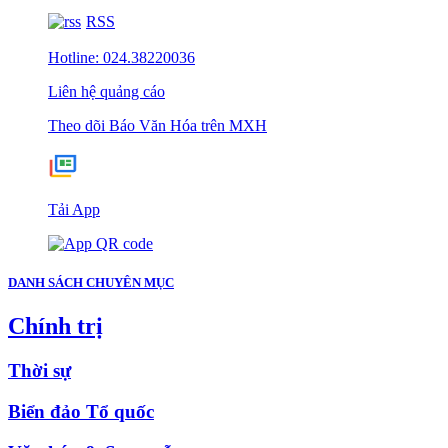
RSS
Hotline: 024.38220036
Liên hệ quảng cáo
Theo dõi Báo Văn Hóa trên MXH
Tải App
DANH SÁCH CHUYÊN MỤC
Chính trị
Thời sự
Biển đảo Tổ quốc