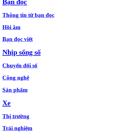
Bạn đọc
Thông tin từ bạn đọc
Hồi âm
Bạn đọc viết
Nhịp sống số
Chuyển đổi số
Công nghệ
Sản phẩm
Xe
Thị trường
Trải nghiệm