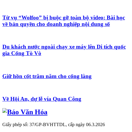
Từ vụ “Wolfoo” bị buộc gỡ toàn bộ video: Bài học
về bản quyền cho doanh nghiệp nội dung số
Du khách nước ngoài chạy xe máy lên Di tích quốc
gia Cổng Tò Vò
Giữ hồn cốt trăm năm cho cổng làng
Về Hội An, dự lễ vía Quan Công
Giấy phép số: 37/GP-BVHTTDL, cấp ngày 06.3.2026