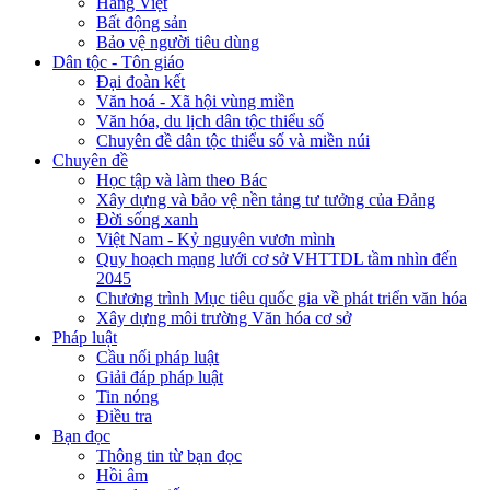
Hàng Việt
Bất động sản
Bảo vệ người tiêu dùng
Dân tộc - Tôn giáo
Đại đoàn kết
Văn hoá - Xã hội vùng miền
Văn hóa, du lịch dân tộc thiểu số
Chuyên đề dân tộc thiểu số và miền núi
Chuyên đề
Học tập và làm theo Bác
Xây dựng và bảo vệ nền tảng tư tưởng của Đảng
Đời sống xanh
Việt Nam - Kỷ nguyên vươn mình
Quy hoạch mạng lưới cơ sở VHTTDL tầm nhìn đến
2045
Chương trình Mục tiêu quốc gia về phát triển văn hóa
Xây dựng môi trường Văn hóa cơ sở
Pháp luật
Cầu nối pháp luật
Giải đáp pháp luật
Tin nóng
Điều tra
Bạn đọc
Thông tin từ bạn đọc
Hồi âm