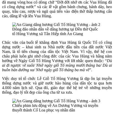
đã mang vòng hoa có dòng chữ “Đời đời nhớ ơn các Vua Hùng đã
có công dựng nước” và các lễ vật gồm bánh chưng, bánh dày, heo
quay, trầu cau, rượu và ngũ quả tiến vào điện thờ thắp hương cẩn
cáo, dâng lễ vật lên Vua Hùng.
Đông đảo nhân dân về dâng hương tại Đền thờ Quốc
tổ Hùng Vương xã Tân Hiệp tỉnh An Giang
Chúc văn của buổi lễ khẳng định Vua Hùng là Quốc Tổ có công
dựng nước – khai sinh ra Nhà nước đầu tiên của đất nước Việt
Nam, là tổ tiên chung của dân tộc Việt Nam. Vì vậy, thế hệ con
cháu phải luôn ghi nhớ công đức của các Vua Hùng và hằng năm
hướng về Ngày Giỗ Tổ Hùng Vương với lời nhắc quen thuộc: “
Dù
ai đi ngược về xuôi/ Nhớ ngày giỗ Tổ mùng mười tháng ba/ Dù ai
buôn bán đường xa/ Nhớ ngày giỗ Tổ tháng ba mà về
”.
Việc duy trì tổ chức Lễ Giỗ Tổ Hùng Vương là dịp ôn lại truyền
thống dựng nước và giữ nước hào hùng của dân tộc ta qua hơn
4.000 năm lịch sử. Qua đó, giáo dục thế hệ trẻ về những truyền
thống, đạo lý tốt đẹp của ông cha từ xa xưa.
Chiếu phim lưu động về An Dương Vương và truyền
thuyết thành Cổ Loa phục vụ nhân dân