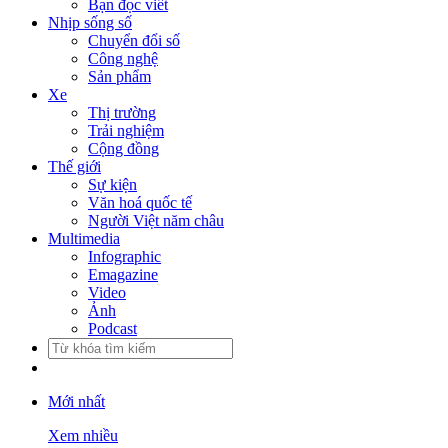
Bạn đọc viết
Nhịp sống số
Chuyển đổi số
Công nghệ
Sản phẩm
Xe
Thị trường
Trải nghiệm
Cộng đồng
Thế giới
Sự kiện
Văn hoá quốc tế
Người Việt năm châu
Multimedia
Infographic
Emagazine
Video
Ảnh
Podcast
Mới nhất
Xem nhiều