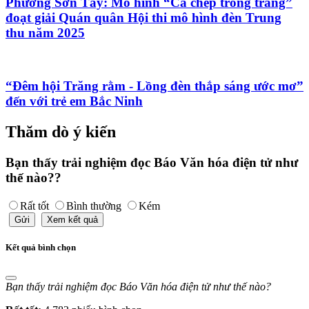
Phường Sơn Tây: Mô hình “Cá chép trông trăng”
đoạt giải Quán quân Hội thi mô hình đèn Trung
thu năm 2025
“Đêm hội Trăng rằm - Lồng đèn thắp sáng ước mơ”
đến với trẻ em Bắc Ninh
Thăm dò ý kiến
Bạn thấy trải nghiệm đọc Báo Văn hóa điện tử như
thế nào??
Rất tốt
Bình thường
Kém
Gửi
Xem kết quả
Kết quả bình chọn
Bạn thấy trải nghiệm đọc Báo Văn hóa điện tử như thế nào?