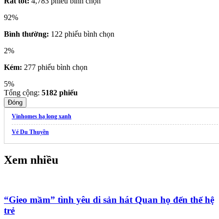
Rất tốt:
4,783 phiếu bình chọn
92%
Bình thường:
122 phiếu bình chọn
2%
Kém:
277 phiếu bình chọn
5%
Tổng cộng:
5182
phiếu
Đóng
Vinhomes hạ long xanh
Vé Du Thuyền
Xem nhiều
“Gieo mầm” tình yêu di sản hát Quan họ đến thế hệ
trẻ