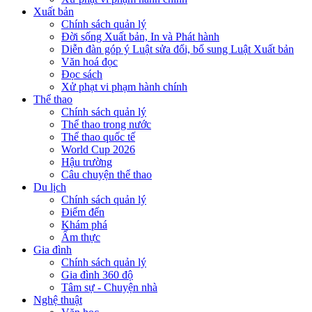
Xuất bản
Chính sách quản lý
Đời sống Xuất bản, In và Phát hành
Diễn đàn góp ý Luật sửa đổi, bổ sung Luật Xuất bản
Văn hoá đọc
Đọc sách
Xử phạt vi phạm hành chính
Thể thao
Chính sách quản lý
Thể thao trong nước
Thể thao quốc tế
World Cup 2026
Hậu trường
Câu chuyện thể thao
Du lịch
Chính sách quản lý
Điểm đến
Khám phá
Ẩm thực
Gia đình
Chính sách quản lý
Gia đình 360 độ
Tâm sự - Chuyện nhà
Nghệ thuật