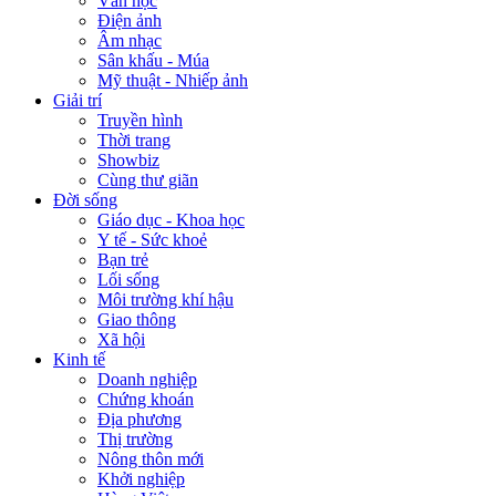
Văn học
Điện ảnh
Âm nhạc
Sân khấu - Múa
Mỹ thuật - Nhiếp ảnh
Giải trí
Truyền hình
Thời trang
Showbiz
Cùng thư giãn
Đời sống
Giáo dục - Khoa học
Y tế - Sức khoẻ
Bạn trẻ
Lối sống
Môi trường khí hậu
Giao thông
Xã hội
Kinh tế
Doanh nghiệp
Chứng khoán
Địa phương
Thị trường
Nông thôn mới
Khởi nghiệp