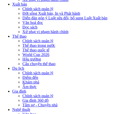
Xuất bản
Chính sách quản lý
Đời sống Xuất bản, In và Phát hành
Diễn đàn góp ý Luật sửa đổi, bổ sung Luật Xuất bản
Văn hoá đọc
Đọc sách
Xử phạt vi phạm hành chính
Thể thao
Chính sách quản lý
Thể thao trong nước
Thể thao quốc tế
World Cup 2026
Hậu trường
Câu chuyện thể thao
Du lịch
Chính sách quản lý
Điểm đến
Khám phá
Ẩm thực
Gia đình
Chính sách quản lý
Gia đình 360 độ
Tâm sự - Chuyện nhà
Nghệ thuật