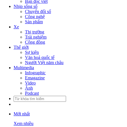
Bạn đọc viết
Nhịp sống số
Chuyển đổi số
Công nghệ
Sản phẩm
Xe
Thị trường
Trải nghiệm
Cộng đồng
Thế giới
Sự kiện
Văn hoá quốc tế
Người Việt năm châu
Multimedia
Infographic
Emagazine
Video
Ảnh
Podcast
Mới nhất
Xem nhiều