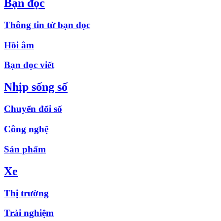
Bạn đọc
Thông tin từ bạn đọc
Hồi âm
Bạn đọc viết
Nhịp sống số
Chuyển đổi số
Công nghệ
Sản phẩm
Xe
Thị trường
Trải nghiệm