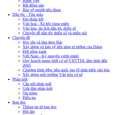
Hàng Việt
Bất động sản
Bảo vệ người tiêu dùng
Dân tộc - Tôn giáo
Đại đoàn kết
Văn hoá - Xã hội vùng miền
Văn hóa, du lịch dân tộc thiểu số
Chuyên đề dân tộc thiểu số và miền núi
Chuyên đề
Học tập và làm theo Bác
Xây dựng và bảo vệ nền tảng tư tưởng của Đảng
Đời sống xanh
Việt Nam - Kỷ nguyên vươn mình
Quy hoạch mạng lưới cơ sở VHTTDL tầm nhìn đến
2045
Chương trình Mục tiêu quốc gia về phát triển văn hóa
Xây dựng môi trường Văn hóa cơ sở
Pháp luật
Cầu nối pháp luật
Giải đáp pháp luật
Tin nóng
Điều tra
Bạn đọc
Thông tin từ bạn đọc
Hồi âm