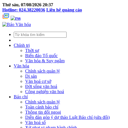
Thứ sáu, 07/08/2026 20:37
Hotline: 024.38220036
Liên hệ quảng cáo
Chính trị
Thời sự
Biển đảo Tổ quốc
Văn hóa & Suy ngẫm
Văn hóa
Chính sách quản lý
Di sản
Văn hoá cơ sở
Đời sống văn hoá
Công nghiệp văn hoá
Báo chí
Chính sách quản lý
Toàn cảnh báo chí
Thông tin đối ngoại
Diễn đàn góp ý dự thảo Luật Báo chí (sửa đổi)
Văn hoá số
Xử phạt vi phạm hành chính