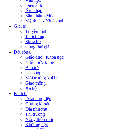
Văn học
Điện ảnh
Âm nhạc
Sân khấu - Múa
Mỹ thuật - Nhiếp ảnh
Giải trí
Truyền hình
Thời trang
Showbiz
Cùng thư giãn
Đời sống
Giáo dục - Khoa học
Y tế - Sức khoẻ
Bạn trẻ
Lối sống
Môi trường khí hậu
Giao thông
Xã hội
Kinh tế
Doanh nghiệp
Chứng khoán
Địa phương
Thị trường
Nông thôn mới
Khởi nghiệp