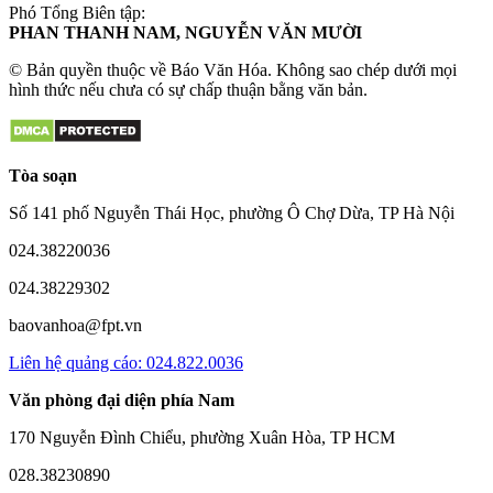
Phó Tổng Biên tập:
PHAN THANH NAM, NGUYỄN VĂN MƯỜI
© Bản quyền thuộc về Báo Văn Hóa. Không sao chép dưới mọi
hình thức nếu chưa có sự chấp thuận bằng văn bản.
Tòa soạn
Số 141 phố Nguyễn Thái Học, phường Ô Chợ Dừa, TP Hà Nội
024.38220036
024.38229302
baovanhoa@fpt.vn
Liên hệ quảng cáo: 024.822.0036
Văn phòng đại diện phía Nam
170 Nguyễn Đình Chiểu, phường Xuân Hòa, TP HCM
028.38230890