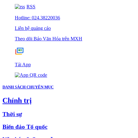
RSS
Hotline: 024.38220036
Liên hệ quảng cáo
Theo dõi Báo Văn Hóa trên MXH
Tải App
DANH SÁCH CHUYÊN MỤC
Chính trị
Thời sự
Biển đảo Tổ quốc