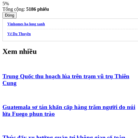
5%
Tổng cộng:
5186
phiếu
Đóng
Vinhomes hạ long xanh
Vé Du Thuyền
Xem nhiều
Trung Quốc thu hoạch lúa trên trạm vũ trụ Thiên
Cung
Guatemala sơ tán khẩn cấp hàng trăm người do núi
lửa Fuego phun trào
Thúc đẩy xu hướng quản trị không gian số toàn