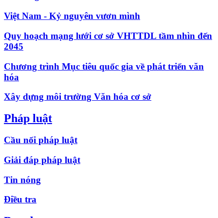
Việt Nam - Kỷ nguyên vươn mình
Quy hoạch mạng lưới cơ sở VHTTDL tầm nhìn đến
2045
Chương trình Mục tiêu quốc gia về phát triển văn
hóa
Xây dựng môi trường Văn hóa cơ sở
Pháp luật
Cầu nối pháp luật
Giải đáp pháp luật
Tin nóng
Điều tra