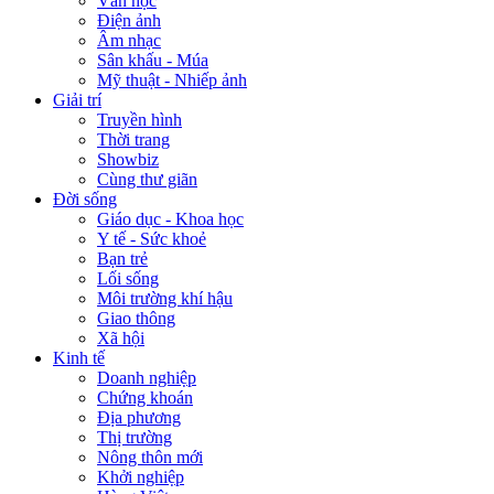
Văn học
Điện ảnh
Âm nhạc
Sân khấu - Múa
Mỹ thuật - Nhiếp ảnh
Giải trí
Truyền hình
Thời trang
Showbiz
Cùng thư giãn
Đời sống
Giáo dục - Khoa học
Y tế - Sức khoẻ
Bạn trẻ
Lối sống
Môi trường khí hậu
Giao thông
Xã hội
Kinh tế
Doanh nghiệp
Chứng khoán
Địa phương
Thị trường
Nông thôn mới
Khởi nghiệp