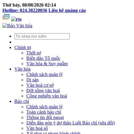
Thứ bảy, 08/08/2026 02:14
Hotline: 024.38220036
Liên hệ quảng cáo
Chính trị
Thời sự
Biển đảo Tổ quốc
Văn hóa & Suy ngẫm
Văn hóa
Chính sách quản lý
Di sản
Văn hoá cơ sở
Đời sống văn hoá
Công nghiệp văn hoá
Báo chí
Chính sách quản lý
Toàn cảnh báo chí
Thông tin đối ngoại
Diễn đàn góp ý dự thảo Luật Báo chí (sửa đổi)
Văn hoá số
Xử phạt vi phạm hành chính