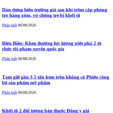
Dàn dựng hiện trường giả sau khi trộm cắp phòng
trọ hàng xóm, vợ chồng trẻ bị khởi tố
Pháp luật
06/08/2026
Điện Biên: Khen thưởng lực lượng triệt phá 2 tổ
chức tội phạm xuyên quốc gia
Pháp luật
06/08/2026
Tạm giữ gần 3,5 tấn kem trộn không có Phiếu công
bố sản phẩm mỹ phẩm
Pháp luật
06/08/2026
Khởi tố 2 đối tượng bán thuốc Đông y giả