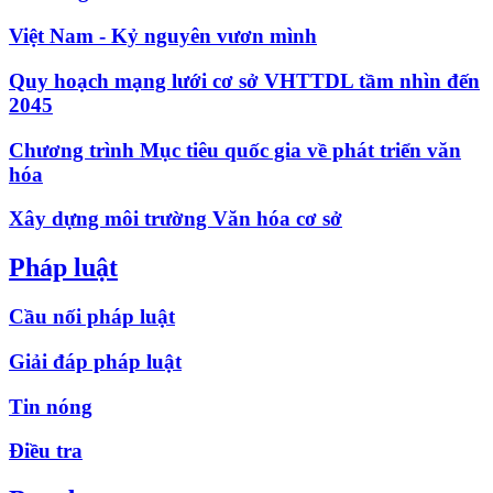
Việt Nam - Kỷ nguyên vươn mình
Quy hoạch mạng lưới cơ sở VHTTDL tầm nhìn đến
2045
Chương trình Mục tiêu quốc gia về phát triển văn
hóa
Xây dựng môi trường Văn hóa cơ sở
Pháp luật
Cầu nối pháp luật
Giải đáp pháp luật
Tin nóng
Điều tra