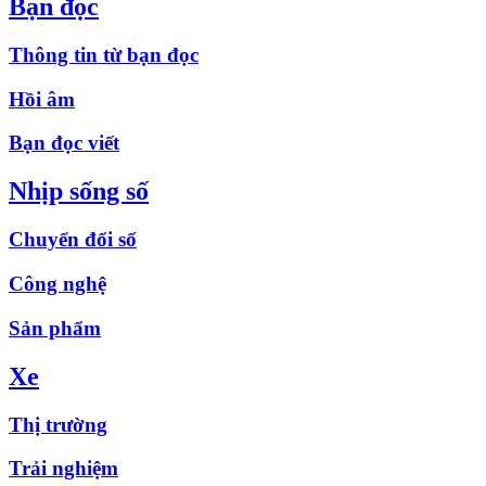
Bạn đọc
Thông tin từ bạn đọc
Hồi âm
Bạn đọc viết
Nhịp sống số
Chuyển đổi số
Công nghệ
Sản phẩm
Xe
Thị trường
Trải nghiệm