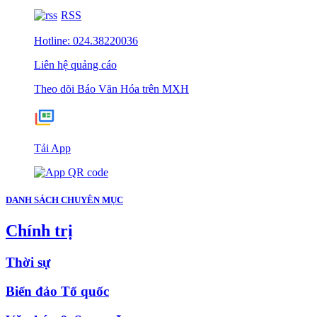
RSS
Hotline: 024.38220036
Liên hệ quảng cáo
Theo dõi Báo Văn Hóa trên MXH
Tải App
DANH SÁCH CHUYÊN MỤC
Chính trị
Thời sự
Biển đảo Tổ quốc