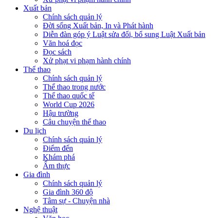
Xuất bản
Chính sách quản lý
Đời sống Xuất bản, In và Phát hành
Diễn đàn góp ý Luật sửa đổi, bổ sung Luật Xuất bản
Văn hoá đọc
Đọc sách
Xử phạt vi phạm hành chính
Thể thao
Chính sách quản lý
Thể thao trong nước
Thể thao quốc tế
World Cup 2026
Hậu trường
Câu chuyện thể thao
Du lịch
Chính sách quản lý
Điểm đến
Khám phá
Ẩm thực
Gia đình
Chính sách quản lý
Gia đình 360 độ
Tâm sự - Chuyện nhà
Nghệ thuật