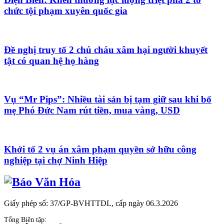
chức tội phạm xuyên quốc gia
Đề nghị truy tố 2 chú cháu xâm hại người khuyết
tật có quan hệ họ hàng
Vụ “Mr Pips”: Nhiều tài sản bị tạm giữ sau khi bố
mẹ Phó Đức Nam rút tiền, mua vàng, USD
Khởi tố 2 vụ án xâm phạm quyền sở hữu công
nghiệp tại chợ Ninh Hiệp
Giấy phép số: 37/GP-BVHTTDL, cấp ngày 06.3.2026
Tổng Biên tập: