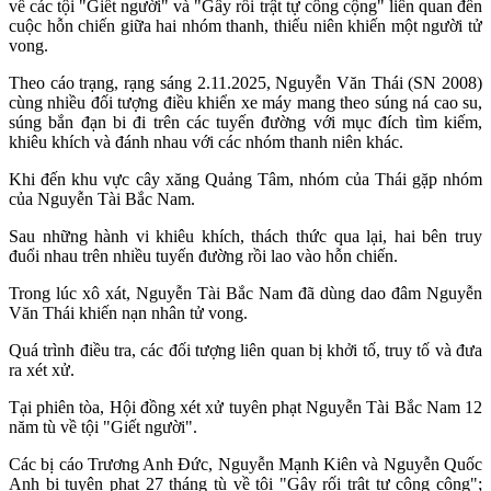
về các tội "Giết người" và "Gây rối trật tự công cộng" liên quan đến
cuộc hỗn chiến giữa hai nhóm thanh, thiếu niên khiến một người tử
vong.
Theo cáo trạng, rạng sáng 2.11.2025, Nguyễn Văn Thái (SN 2008)
cùng nhiều đối tượng điều khiển xe máy mang theo súng ná cao su,
súng bắn đạn bi đi trên các tuyến đường với mục đích tìm kiếm,
khiêu khích và đánh nhau với các nhóm thanh niên khác.
Khi đến khu vực cây xăng Quảng Tâm, nhóm của Thái gặp nhóm
của Nguyễn Tài Bắc Nam.
Sau những hành vi khiêu khích, thách thức qua lại, hai bên truy
đuổi nhau trên nhiều tuyến đường rồi lao vào hỗn chiến.
Trong lúc xô xát, Nguyễn Tài Bắc Nam đã dùng dao đâm Nguyễn
Văn Thái khiến nạn nhân tử vong.
Quá trình điều tra, các đối tượng liên quan bị khởi tố, truy tố và đưa
ra xét xử.
Tại phiên tòa, Hội đồng xét xử tuyên phạt Nguyễn Tài Bắc Nam 12
năm tù về tội "Giết người".
Các bị cáo Trương Anh Đức, Nguyễn Mạnh Kiên và Nguyễn Quốc
Anh bị tuyên phạt 27 tháng tù về tội "Gây rối trật tự công cộng";