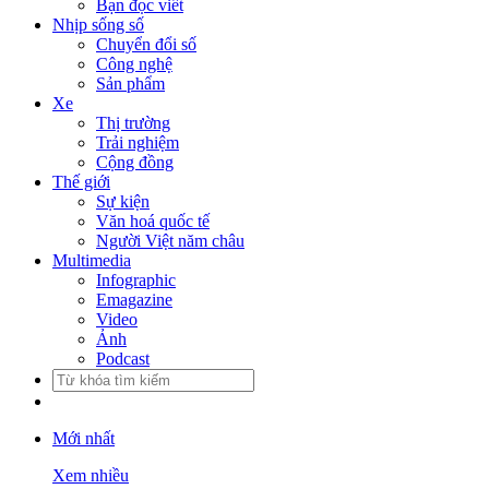
Bạn đọc viết
Nhịp sống số
Chuyển đổi số
Công nghệ
Sản phẩm
Xe
Thị trường
Trải nghiệm
Cộng đồng
Thế giới
Sự kiện
Văn hoá quốc tế
Người Việt năm châu
Multimedia
Infographic
Emagazine
Video
Ảnh
Podcast
Mới nhất
Xem nhiều