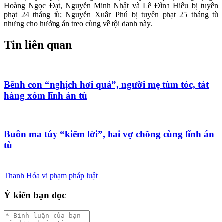
Hoàng Ngọc Đạt, Nguyễn Minh Nhật và Lê Đình Hiểu bị tuyên
phạt 24 tháng tù; Nguyễn Xuân Phú bị tuyên phạt 25 tháng tù
nhưng cho hưởng án treo cùng về tội danh này.
Tin liên quan
Bênh con “nghịch hơi quá”, người mẹ túm tóc, tát
hàng xóm lĩnh án tù
Buôn ma túy “kiếm lời”, hai vợ chồng cùng lĩnh án
tù
Thanh Hóa
vi phạm pháp luật
Ý kiến bạn đọc