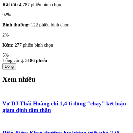
Rất tốt:
4,787 phiếu bình chọn
92%
Bình thường:
122 phiếu bình chọn
2%
Kém:
277 phiếu bình chọn
5%
Tổng cộng:
5186
phiếu
Đóng
Xem nhiều
Vợ DJ Thái Hoàng chi 1,4 tỉ đồng “chạy” kết luận
giám định tâm thần
Điện Biên: Khen thưởng lực lượng triệt phá 2 tổ