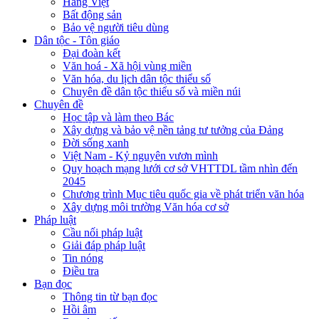
Hàng Việt
Bất động sản
Bảo vệ người tiêu dùng
Dân tộc - Tôn giáo
Đại đoàn kết
Văn hoá - Xã hội vùng miền
Văn hóa, du lịch dân tộc thiểu số
Chuyên đề dân tộc thiểu số và miền núi
Chuyên đề
Học tập và làm theo Bác
Xây dựng và bảo vệ nền tảng tư tưởng của Đảng
Đời sống xanh
Việt Nam - Kỷ nguyên vươn mình
Quy hoạch mạng lưới cơ sở VHTTDL tầm nhìn đến
2045
Chương trình Mục tiêu quốc gia về phát triển văn hóa
Xây dựng môi trường Văn hóa cơ sở
Pháp luật
Cầu nối pháp luật
Giải đáp pháp luật
Tin nóng
Điều tra
Bạn đọc
Thông tin từ bạn đọc
Hồi âm