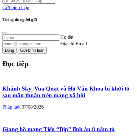
Gửi bình luận
Thông tin người gửi
Họ tên
Địa chỉ Email
Đóng
Gửi bình luận
Đọc tiếp
Khánh Sky, Vua Quạt và Hồ Văn Khoa bị khởi tố
sau mâu thuẫn trên mạng xã hội
Pháp luật
07/08/2026
Giang hồ mạng Tiến “Bịp” lĩnh án 8 năm tù