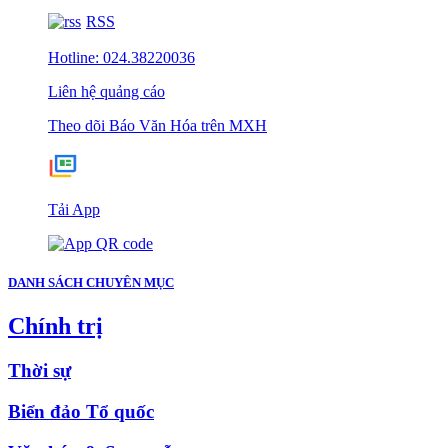
RSS
Hotline: 024.38220036
Liên hệ quảng cáo
Theo dõi Báo Văn Hóa trên MXH
Tải App
DANH SÁCH CHUYÊN MỤC
Chính trị
Thời sự
Biển đảo Tổ quốc