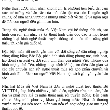
Nghệ thuật được nhìn nhận không chỉ là phương tiện biểu đạt cảm
xúc, tư tưởng và bản sắc của mỗi dân tộc mà còn là ngôn ngữ
chung, có khả năng vượt qua những khác biệt về địa lý và ngôn ngữ
để đưa con người đến gần nhau hơn.
Trong đó, nghệ thuật múa rối Việt Nam với hệ thống tích trò, tạo
hình con rối, âm nhạc và kỹ thuật trình diễn độc đáo là một trong
những loại hình nghệ thuật truyền thống có nhiều tiềm năng giới
thiệu tới khán giả quốc tế.
Đặc biệt, múa rối nước gắn liền với đời sống cư dân nông nghiệp
vùng đồng bằng Bắc Bộ, phản ánh sinh động phong tục, sinh hoạt,
lao động sản xuất và đời sống tinh thần của người Việt. Thông qua
hình tượng chú Tễu, những hoạt cảnh lễ hội, trò diễn dân gian và
các câu chuyện lịch sử, nghệ thuật múa rối góp phần chuyển tải
hình ảnh đất nước, con người Việt Nam một cách gần gũi, giàu bản
sắc.
Nhà hát Múa rối Việt Nam là đơn vị nghệ thuật trực thuộc Bộ
VHTTDL, thực hiện nhiệm vụ biểu diễn, nghiên cứu, sưu tầm, bảo
tồn và phát huy giá trị nghệ thuật múa rối truyền thống. Bên cạnh
các chương trình phục vụ khán giả trong nước, Nhà hát thường
xuyên tham gia liên hoan, tuần văn hóa và hoạt động giao lưu nghệ
thuật quốc tế.