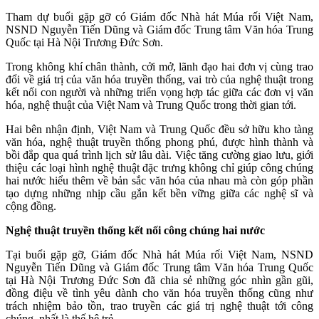
Tham dự buổi gặp gỡ có Giám đốc Nhà hát Múa rối Việt Nam,
NSND Nguyễn Tiến Dũng và Giám đốc Trung tâm Văn hóa Trung
Quốc tại Hà Nội Trương Đức Sơn.
Trong không khí chân thành, cởi mở, lãnh đạo hai đơn vị cùng trao
đổi về giá trị của văn hóa truyền thống, vai trò của nghệ thuật trong
kết nối con người và những triển vọng hợp tác giữa các đơn vị văn
hóa, nghệ thuật của Việt Nam và Trung Quốc trong thời gian tới.
Hai bên nhận định, Việt Nam và Trung Quốc đều sở hữu kho tàng
văn hóa, nghệ thuật truyền thống phong phú, được hình thành và
bồi đắp qua quá trình lịch sử lâu dài. Việc tăng cường giao lưu, giới
thiệu các loại hình nghệ thuật đặc trưng không chỉ giúp công chúng
hai nước hiểu thêm về bản sắc văn hóa của nhau mà còn góp phần
tạo dựng những nhịp cầu gắn kết bền vững giữa các nghệ sĩ và
cộng đồng.
Nghệ thuật truyền thống kết nối công chúng hai nước
Tại buổi gặp gỡ, Giám đốc Nhà hát Múa rối Việt Nam, NSND
Nguyễn Tiến Dũng và Giám đốc Trung tâm Văn hóa Trung Quốc
tại Hà Nội Trương Đức Sơn đã chia sẻ những góc nhìn gần gũi,
đồng điệu về tình yêu dành cho văn hóa truyền thống cũng như
trách nhiệm bảo tồn, trao truyền các giá trị nghệ thuật tới công
chúng, nhất là thế hệ trẻ.