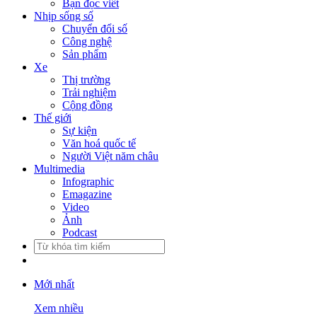
Bạn đọc viết
Nhịp sống số
Chuyển đổi số
Công nghệ
Sản phẩm
Xe
Thị trường
Trải nghiệm
Cộng đồng
Thế giới
Sự kiện
Văn hoá quốc tế
Người Việt năm châu
Multimedia
Infographic
Emagazine
Video
Ảnh
Podcast
Mới nhất
Xem nhiều