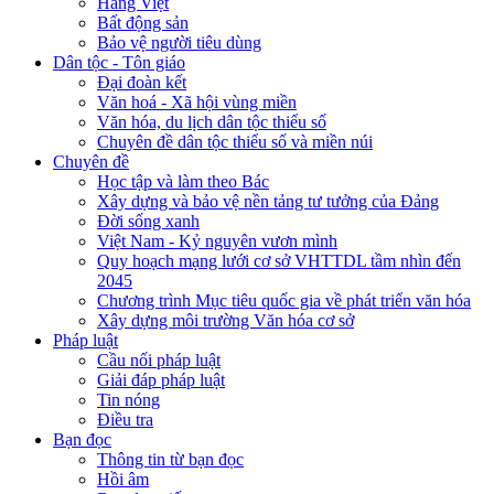
Hàng Việt
Bất động sản
Bảo vệ người tiêu dùng
Dân tộc - Tôn giáo
Đại đoàn kết
Văn hoá - Xã hội vùng miền
Văn hóa, du lịch dân tộc thiểu số
Chuyên đề dân tộc thiểu số và miền núi
Chuyên đề
Học tập và làm theo Bác
Xây dựng và bảo vệ nền tảng tư tưởng của Đảng
Đời sống xanh
Việt Nam - Kỷ nguyên vươn mình
Quy hoạch mạng lưới cơ sở VHTTDL tầm nhìn đến
2045
Chương trình Mục tiêu quốc gia về phát triển văn hóa
Xây dựng môi trường Văn hóa cơ sở
Pháp luật
Cầu nối pháp luật
Giải đáp pháp luật
Tin nóng
Điều tra
Bạn đọc
Thông tin từ bạn đọc
Hồi âm