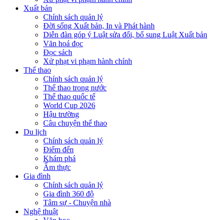
Xuất bản
Chính sách quản lý
Đời sống Xuất bản, In và Phát hành
Diễn đàn góp ý Luật sửa đổi, bổ sung Luật Xuất bản
Văn hoá đọc
Đọc sách
Xử phạt vi phạm hành chính
Thể thao
Chính sách quản lý
Thể thao trong nước
Thể thao quốc tế
World Cup 2026
Hậu trường
Câu chuyện thể thao
Du lịch
Chính sách quản lý
Điểm đến
Khám phá
Ẩm thực
Gia đình
Chính sách quản lý
Gia đình 360 độ
Tâm sự - Chuyện nhà
Nghệ thuật