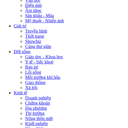
Văn học
Điện ảnh
Âm nhạc
Sân khấu - Múa
Mỹ thuật - Nhiếp ảnh
Giải trí
Truyền hình
Thời trang
Showbiz
Cùng thư giãn
Đời sống
Giáo dục - Khoa học
Y tế - Sức khoẻ
Bạn trẻ
Lối sống
Môi trường khí hậu
Giao thông
Xã hội
Kinh tế
Doanh nghiệp
Chứng khoán
Địa phương
Thị trường
Nông thôn mới
Khởi nghiệp