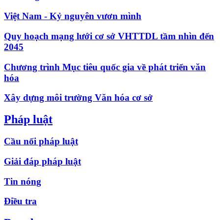
Việt Nam - Kỷ nguyên vươn mình
Quy hoạch mạng lưới cơ sở VHTTDL tầm nhìn đến
2045
Chương trình Mục tiêu quốc gia về phát triển văn
hóa
Xây dựng môi trường Văn hóa cơ sở
Pháp luật
Cầu nối pháp luật
Giải đáp pháp luật
Tin nóng
Điều tra