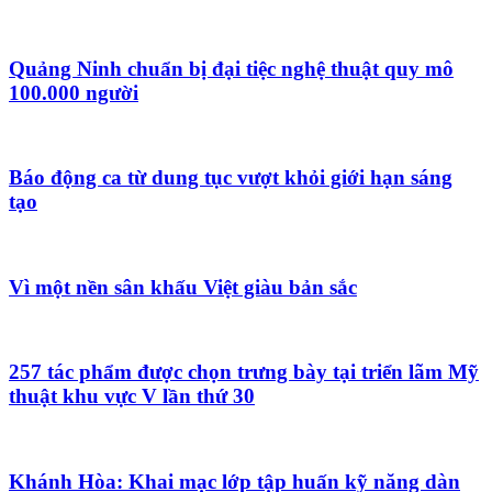
Quảng Ninh chuẩn bị đại tiệc nghệ thuật quy mô
100.000 người
Báo động ca từ dung tục vượt khỏi giới hạn sáng
tạo
Vì một nền sân khấu Việt giàu bản sắc
257 tác phẩm được chọn trưng bày tại triển lãm Mỹ
thuật khu vực V lần thứ 30
Khánh Hòa: Khai mạc lớp tập huấn kỹ năng dàn