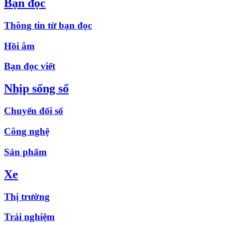
Bạn đọc
Thông tin từ bạn đọc
Hồi âm
Bạn đọc viết
Nhịp sống số
Chuyển đổi số
Công nghệ
Sản phẩm
Xe
Thị trường
Trải nghiệm