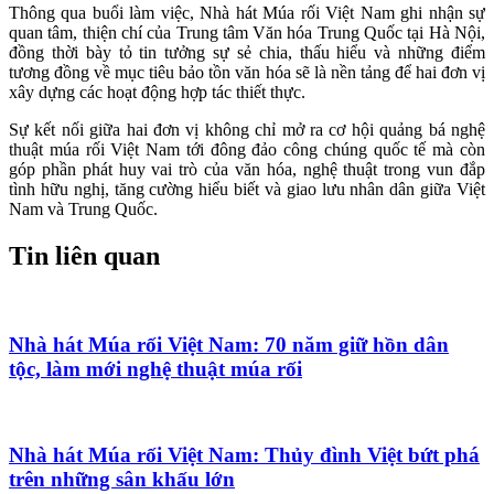
Thông qua buổi làm việc, Nhà hát Múa rối Việt Nam ghi nhận sự
quan tâm, thiện chí của Trung tâm Văn hóa Trung Quốc tại Hà Nội,
đồng thời bày tỏ tin tưởng sự sẻ chia, thấu hiểu và những điểm
tương đồng về mục tiêu bảo tồn văn hóa sẽ là nền tảng để hai đơn vị
xây dựng các hoạt động hợp tác thiết thực.
Sự kết nối giữa hai đơn vị không chỉ mở ra cơ hội quảng bá nghệ
thuật múa rối Việt Nam tới đông đảo công chúng quốc tế mà còn
góp phần phát huy vai trò của văn hóa, nghệ thuật trong vun đắp
tình hữu nghị, tăng cường hiểu biết và giao lưu nhân dân giữa Việt
Nam và Trung Quốc.
Tin liên quan
Nhà hát Múa rối Việt Nam: 70 năm giữ hồn dân
tộc, làm mới nghệ thuật múa rối
Nhà hát Múa rối Việt Nam: Thủy đình Việt bứt phá
trên những sân khấu lớn