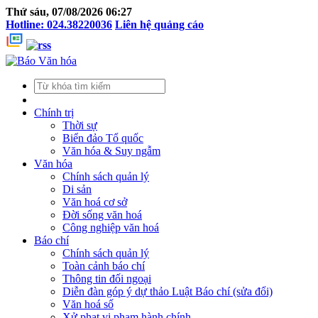
Thứ sáu, 07/08/2026 06:27
Hotline: 024.38220036
Liên hệ quảng cáo
Chính trị
Thời sự
Biển đảo Tổ quốc
Văn hóa & Suy ngẫm
Văn hóa
Chính sách quản lý
Di sản
Văn hoá cơ sở
Đời sống văn hoá
Công nghiệp văn hoá
Báo chí
Chính sách quản lý
Toàn cảnh báo chí
Thông tin đối ngoại
Diễn đàn góp ý dự thảo Luật Báo chí (sửa đổi)
Văn hoá số
Xử phạt vi phạm hành chính