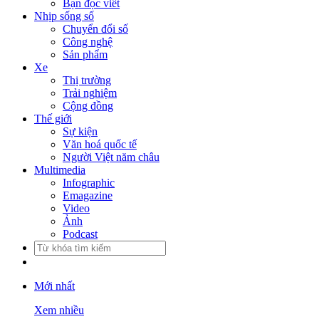
Bạn đọc viết
Nhịp sống số
Chuyển đổi số
Công nghệ
Sản phẩm
Xe
Thị trường
Trải nghiệm
Cộng đồng
Thế giới
Sự kiện
Văn hoá quốc tế
Người Việt năm châu
Multimedia
Infographic
Emagazine
Video
Ảnh
Podcast
Mới nhất
Xem nhiều