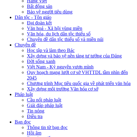
Hàng Việt
Bất động sản
Bảo vệ người tiêu dùng
Dân tộc - Tôn giáo
Đại đoàn kết
Văn hoá - Xã hội vùng miền
Văn hóa, du lịch dân tộc thiểu số
Chuyên đề dân tộc thiểu số và miền núi
Chuyên đề
Học tập và làm theo Bác
Xây dựng và bảo vệ nền tảng tư tưởng của Đảng
Đời sống xanh
Việt Nam - Kỷ nguyên vươn mình
Quy hoạch mạng lưới cơ sở VHTTDL tầm nhìn đến
2045
Chương trình Mục tiêu quốc gia về phát triển văn hóa
Xây dựng môi trường Văn hóa cơ sở
Pháp luật
Cầu nối pháp luật
Giải đáp pháp luật
Tin nóng
Điều tra
Bạn đọc
Thông tin từ bạn đọc
Hồi âm