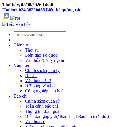
Thứ bảy, 08/08/2026 14:30
Hotline: 024.38220036
Liên hệ quảng cáo
Chính trị
Thời sự
Biển đảo Tổ quốc
Văn hóa & Suy ngẫm
Văn hóa
Chính sách quản lý
Di sản
Văn hoá cơ sở
Đời sống văn hoá
Công nghiệp văn hoá
Báo chí
Chính sách quản lý
Toàn cảnh báo chí
Thông tin đối ngoại
Diễn đàn góp ý dự thảo Luật Báo chí (sửa đổi)
Văn hoá số
Xử phạt vi phạm hành chính