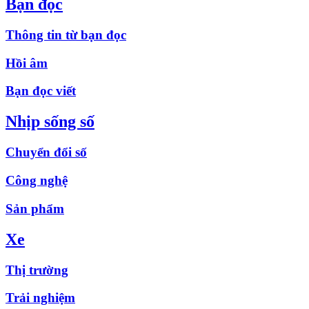
Bạn đọc
Thông tin từ bạn đọc
Hồi âm
Bạn đọc viết
Nhịp sống số
Chuyển đổi số
Công nghệ
Sản phẩm
Xe
Thị trường
Trải nghiệm