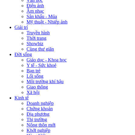
Văn học
Điện ảnh
Âm nhạc
Sân khấu - Múa
Mỹ thuật - Nhiếp ảnh
Giải trí
Truyền hình
Thời trang
Showbiz
Cùng thư giãn
Đời sống
Giáo dục - Khoa học
Y tế - Sức khoẻ
Bạn trẻ
Lối sống
Môi trường khí hậu
Giao thông
Xã hội
Kinh tế
Doanh nghiệp
Chứng khoán
Địa phương
Thị trường
Nông thôn mới
Khởi nghiệp