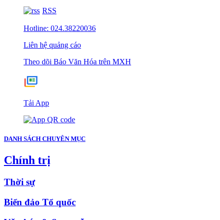
RSS
Hotline: 024.38220036
Liên hệ quảng cáo
Theo dõi Báo Văn Hóa trên MXH
Tải App
DANH SÁCH CHUYÊN MỤC
Chính trị
Thời sự
Biển đảo Tổ quốc