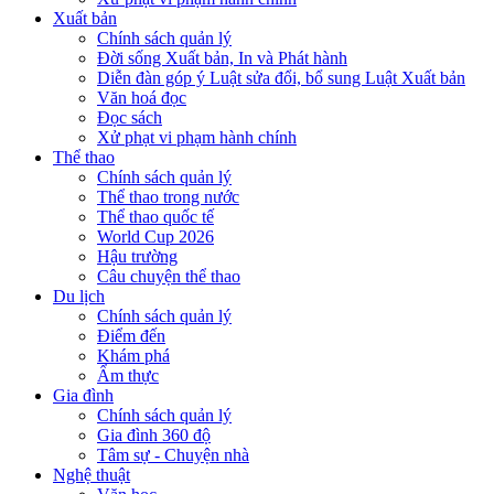
Xuất bản
Chính sách quản lý
Đời sống Xuất bản, In và Phát hành
Diễn đàn góp ý Luật sửa đổi, bổ sung Luật Xuất bản
Văn hoá đọc
Đọc sách
Xử phạt vi phạm hành chính
Thể thao
Chính sách quản lý
Thể thao trong nước
Thể thao quốc tế
World Cup 2026
Hậu trường
Câu chuyện thể thao
Du lịch
Chính sách quản lý
Điểm đến
Khám phá
Ẩm thực
Gia đình
Chính sách quản lý
Gia đình 360 độ
Tâm sự - Chuyện nhà
Nghệ thuật