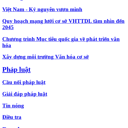
Việt Nam - Kỷ nguyên vươn mình
Quy hoạch mạng lưới cơ sở VHTTDL tầm nhìn đến
2045
Chương trình Mục tiêu quốc gia về phát triển văn
hóa
Xây dựng môi trường Văn hóa cơ sở
Pháp luật
Cầu nối pháp luật
Giải đáp pháp luật
Tin nóng
Điều tra