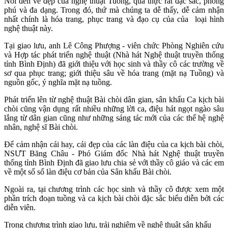
Nói đến vẻ đẹp của nghệ thuật Tuồng, quả thực rất đặc sắc, phong
phú và đa dạng. Trong đó, thứ mà chúng ta dễ thấy, dễ cảm nhận
nhất chính là hóa trang, phục trang và đạo cụ của của loại hình
nghệ thuật này.
Tại giao lưu, anh Lê Công Phượng - viên chức Phòng Nghiên cứu
và Hợp tác phát triển nghệ thuật (Nhà hát Nghệ thuật truyền thống
tỉnh Bình Định) đã giới thiệu với học sinh và thầy cô các trường về
sơ qua phục trang; giới thiệu sâu về hóa trang (mặt nạ Tuồng) và
nguồn gốc, ý nghĩa mặt nạ tuồng.
Phát triển lên từ nghệ thuật Bài chòi dân gian, sân khấu Ca kịch bài
chòi cũng vận dụng rất nhiều những lời ca, điệu hát ngọt ngào sâu
lắng từ dân gian cũng như những sáng tác mới của các thế hệ nghệ
nhân, nghệ sĩ Bài chòi.
Để cảm nhận cái hay, cái đẹp của các làn điệu của ca kịch bài chòi,
NSƯT Băng Châu - Phó Giám đốc Nhà hát Nghệ thuật truyền
thống tỉnh Bình Định đã giao lưu chia sẻ với thầy cô giáo và các em
về một số số làn điệu cơ bản của Sân khấu Bài chòi.
Ngoài ra, tại chương trình các học sinh và thầy cô được xem một
phần trích đoạn tuồng và ca kịch bài chòi đặc sắc biểu diễn bởi các
diễn viên.
Trong chương trình giao lưu, trải nghiệm về nghệ thuật sân khấu