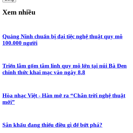
Xem nhiều
Quảng Ninh chuẩn bị đại tiệc nghệ thuật quy mô
100.000 người
Triển lãm gốm tâm linh quy mô lớn tại núi Bà Đen
chính thức khai mạc vào ngày 8.8
Hòa nhạc Việt - Hàn mở ra “Chân trời nghệ thuật
mới”
Sân khấu đang thiếu điều gì để bứt phá?