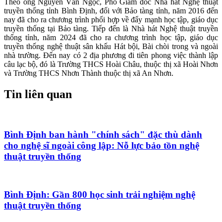
Theo ông Nguyễn Văn Ngọc, Phó Giám đốc Nhà hát Nghệ thuật
truyền thống tỉnh Bình Định, đối với Bảo tàng tỉnh, năm 2016 đến
nay đã cho ra chương trình phối hợp về đẩy mạnh học tập, giáo dục
truyền thống tại Bảo tàng. Tiếp đến là Nhà hát Nghệ thuật truyền
thống tỉnh, năm 2024 đã cho ra chương trình học tập, giáo dục
truyền thống nghệ thuật sân khấu Hát bội, Bài chòi trong và ngoài
nhà trường.
Đến nay có 2 địa phương đi tiên phong việc thành lập
câu lạc bộ, đó là Trường THCS Hoài Châu, thuộc thị xã Hoài Nhơn
và Trường THCS Nhơn Thành thuộc thị xã An Nhơn.
Tin liên quan
Bình Định ban hành "chính sách" đặc thù dành
cho nghệ sĩ ngoài công lập: Nỗ lực bảo tồn nghệ
thuật truyền thống
Bình Định: Gần 800 học sinh trải nghiệm nghệ
thuật truyền thống