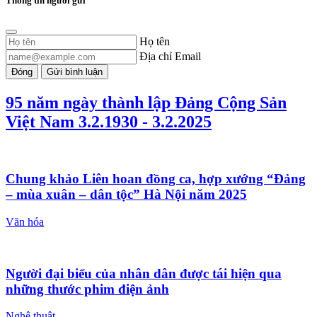
Thông tin người gửi
Họ tên
Địa chỉ Email
Đóng
Gửi bình luận
95 năm ngày thành lập Đảng Cộng Sản
Việt Nam 3.2.1930 - 3.2.2025
Chung khảo Liên hoan đồng ca, hợp xướng “Đảng
– mùa xuân – dân tộc” Hà Nội năm 2025
Văn hóa
Người đại biểu của nhân dân được tái hiện qua
những thước phim điện ảnh
Nghệ thuật