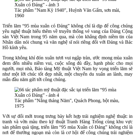
Tác phẩm "Nam Kỳ 1940", Huỳnh Văn Gấm, sơn mài,
1960
Triển lãm “95 mùa xuân có Đảng” không chỉ là dịp để công chúng
yêu nghệ thuật hiểu thêm về truyền thống vẻ vang của Đảng Cộng
sản Việt Nam trong 95 năm qua, mà còn khẳng định niềm tin của
Nhân dân nói chung và văn nghệ sĩ nói riêng đối với Đảng và Bác
Hồ kính yêu.
Trong không khí đón xuân tươi vui ngập tràn, ước mong mùa xuân
đem đến nhiều niềm vui, cuộc sống đủ đầy, hạnh phúc cho mọi
người, mọi nhà, Bảo tàng Mỹ thuật Việt Nam hy vọng triển lãm sẽ
như một lời chúc tốt đẹp nhất, một chuyến du xuân an lành, may
mắn đầu năm gửi tới công chúng.
Tác phẩm "Nắng tháng Năm", Quách Phong, bột màu,
1975
Với sự đổi mới trong trưng bày kết hợp trải nghiệm nghệ thuật: in
tranh và vờn màu theo kỹ thuật Tranh Hàng Trống cùng khu vực
sản phẩm quà tặng, triển lãm “95 mùa Xuân có Đảng” không chỉ là
nơi để thưởng ngoạn mà còn là cơ hội để công chúng trải nghiệm