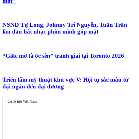
mới”
NSND Tự Long, Johnny Trí Nguyễn, Tuấn Trần
lần đầu hát nhạc phim mình góp mặt
“Giấc mơ là ốc sên” tranh giải tại Toronto 2026
Triển lãm mỹ thuật khu vực V: Hội tụ sắc màu từ
đại ngàn đến đại dương
Cờ lễ hội
Việt Nam