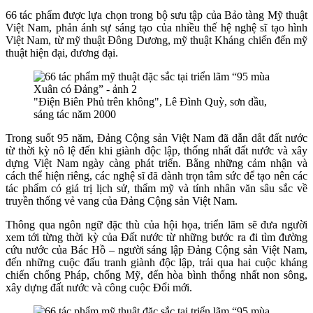
66 tác phẩm được lựa chọn trong bộ sưu tập của Bảo tàng Mỹ thuật
Việt Nam, phản ánh sự sáng tạo của nhiều thế hệ nghệ sĩ tạo hình
Việt Nam, từ mỹ thuật Đông Dương, mỹ thuật Kháng chiến đến mỹ
thuật hiện đại, đương đại.
"Điện Biên Phủ trên không", Lê Đình Quỳ, sơn dầu,
sáng tác năm 2000
Trong suốt 95 năm, Đảng Cộng sản Việt Nam đã dẫn dắt đất nước
từ thời kỳ nô lệ đến khi giành độc lập, thống nhất đất nước và xây
dựng Việt Nam ngày càng phát triển. Bằng những cảm nhận và
cách thể hiện riêng, các nghệ sĩ đã dành trọn tâm sức để tạo nên các
tác phẩm có giá trị lịch sử, thẩm mỹ và tính nhân văn sâu sắc về
truyền thống vẻ vang của Đảng Cộng sản Việt Nam.
Thông qua ngôn ngữ đặc thù của hội họa, triển lãm sẽ đưa người
xem tới từng thời kỳ của Đất nước từ những bước ra đi tìm đường
cứu nước của Bác Hồ – người sáng lập Đảng Cộng sản Việt Nam,
đến những cuộc đấu tranh giành độc lập, trải qua hai cuộc kháng
chiến chống Pháp, chống Mỹ, đến hòa bình thống nhất non sông,
xây dựng đất nước và công cuộc Đổi mới.