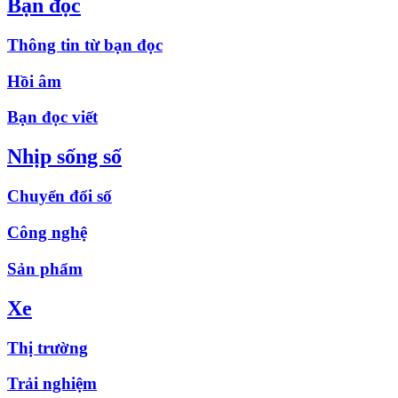
Bạn đọc
Thông tin từ bạn đọc
Hồi âm
Bạn đọc viết
Nhịp sống số
Chuyển đổi số
Công nghệ
Sản phẩm
Xe
Thị trường
Trải nghiệm