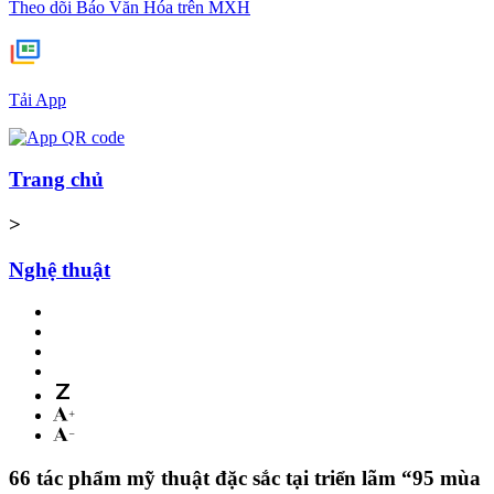
Theo dõi Báo Văn Hóa trên MXH
Tải App
Trang chủ
>
Nghệ thuật
66 tác phẩm mỹ thuật đặc sắc tại triển lãm “95 mùa