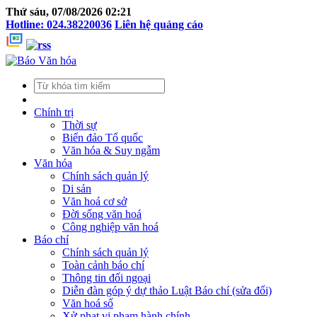
Thứ sáu, 07/08/2026 02:21
Hotline: 024.38220036
Liên hệ quảng cáo
Chính trị
Thời sự
Biển đảo Tổ quốc
Văn hóa & Suy ngẫm
Văn hóa
Chính sách quản lý
Di sản
Văn hoá cơ sở
Đời sống văn hoá
Công nghiệp văn hoá
Báo chí
Chính sách quản lý
Toàn cảnh báo chí
Thông tin đối ngoại
Diễn đàn góp ý dự thảo Luật Báo chí (sửa đổi)
Văn hoá số
Xử phạt vi phạm hành chính