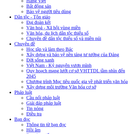
Hàng Việt
Bất động sản
Bảo vệ người tiêu dùng
Dân tộc - Tôn giáo
Đại đoàn kết
Văn hoá - Xã hội vùng miền
Văn hóa, du lịch dân tộc thiểu số
Chuyên đề dân tộc thiểu số và miền núi
Chuyên đề
Học tập và làm theo Bác
Xây dựng và bảo vệ nền tảng tư tưởng của Đảng
Đời sống xanh
Việt Nam - Kỷ nguyên vươn mình
Quy hoạch mạng lưới cơ sở VHTTDL tầm nhìn đến
2045
Chương trình Mục tiêu quốc gia về phát triển văn hóa
Xây dựng môi trường Văn hóa cơ sở
Pháp luật
Cầu nối pháp luật
Giải đáp pháp luật
Tin nóng
Điều tra
Bạn đọc
Thông tin từ bạn đọc
Hồi âm