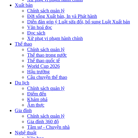
Xuất bản
Chính sách quản lý
Đời sống Xuất bản, In và Phát hành
Diễn đàn góp ý Luật sửa đổi, bổ sung Luật Xuất bản
Văn hoá đọc
Đọc sách
Xử phạt vi phạm hành chính
Thể thao
Chính sách quản lý
Thể thao trong nước
Thể thao quốc tế
World Cup 2026
Hậu trường
Câu chuyện thể thao
Du lịch
Chính sách quản lý
Điểm đến
Khám phá
Ẩm thực
Gia đình
Chính sách quản lý
Gia đình 360 độ
Tâm sự - Chuyện nhà
Nghệ thuật