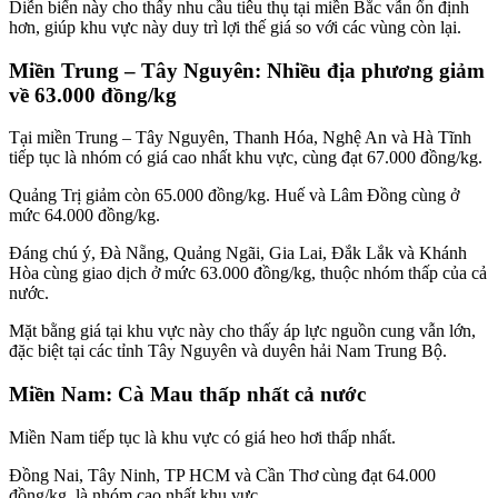
Diễn biến này cho thấy nhu cầu tiêu thụ tại miền Bắc vẫn ổn định
hơn, giúp khu vực này duy trì lợi thế giá so với các vùng còn lại.
Miền Trung – Tây Nguyên: Nhiều địa phương giảm
về 63.000 đồng/kg
Tại miền Trung – Tây Nguyên, Thanh Hóa, Nghệ An và Hà Tĩnh
tiếp tục là nhóm có giá cao nhất khu vực, cùng đạt 67.000 đồng/kg.
Quảng Trị giảm còn 65.000 đồng/kg. Huế và Lâm Đồng cùng ở
mức 64.000 đồng/kg.
Đáng chú ý, Đà Nẵng, Quảng Ngãi, Gia Lai, Đắk Lắk và Khánh
Hòa cùng giao dịch ở mức 63.000 đồng/kg, thuộc nhóm thấp của cả
nước.
Mặt bằng giá tại khu vực này cho thấy áp lực nguồn cung vẫn lớn,
đặc biệt tại các tỉnh Tây Nguyên và duyên hải Nam Trung Bộ.
Miền Nam: Cà Mau thấp nhất cả nước
Miền Nam tiếp tục là khu vực có giá heo hơi thấp nhất.
Đồng Nai, Tây Ninh, TP HCM và Cần Thơ cùng đạt 64.000
đồng/kg, là nhóm cao nhất khu vực.