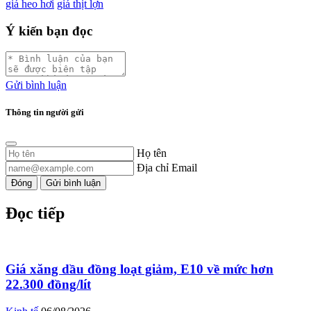
giá heo hơi
giá thịt lợn
Ý kiến bạn đọc
Gửi bình luận
Thông tin người gửi
Họ tên
Địa chỉ Email
Đóng
Gửi bình luận
Đọc tiếp
Giá xăng dầu đồng loạt giảm, E10 về mức hơn
22.300 đồng/lít