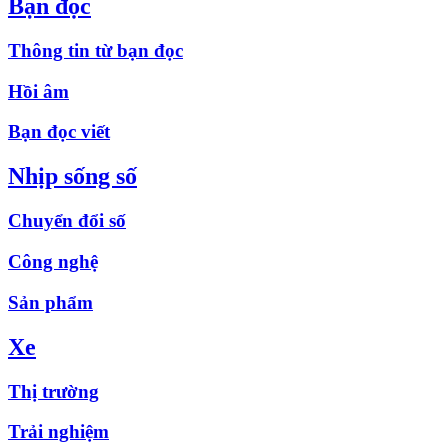
Bạn đọc
Thông tin từ bạn đọc
Hồi âm
Bạn đọc viết
Nhịp sống số
Chuyển đổi số
Công nghệ
Sản phẩm
Xe
Thị trường
Trải nghiệm