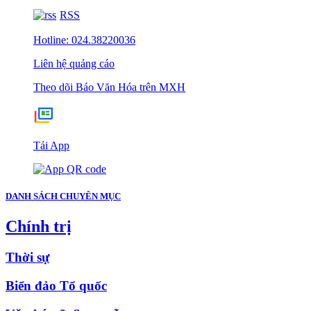
RSS
Hotline: 024.38220036
Liên hệ quảng cáo
Theo dõi Báo Văn Hóa trên MXH
Tải App
DANH SÁCH CHUYÊN MỤC
Chính trị
Thời sự
Biển đảo Tổ quốc