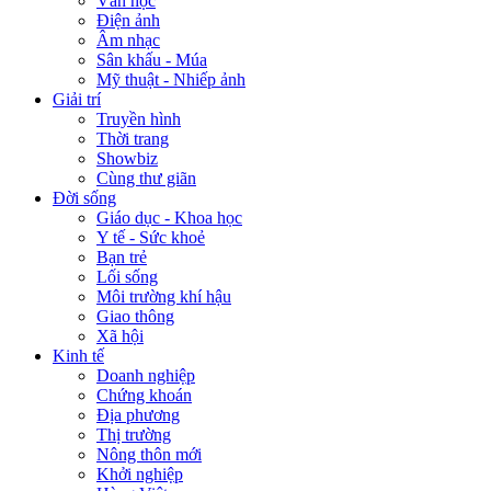
Văn học
Điện ảnh
Âm nhạc
Sân khấu - Múa
Mỹ thuật - Nhiếp ảnh
Giải trí
Truyền hình
Thời trang
Showbiz
Cùng thư giãn
Đời sống
Giáo dục - Khoa học
Y tế - Sức khoẻ
Bạn trẻ
Lối sống
Môi trường khí hậu
Giao thông
Xã hội
Kinh tế
Doanh nghiệp
Chứng khoán
Địa phương
Thị trường
Nông thôn mới
Khởi nghiệp