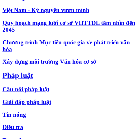
Việt Nam - Kỷ nguyên vươn mình
Quy hoạch mạng lưới cơ sở VHTTDL tầm nhìn đến
2045
Chương trình Mục tiêu quốc gia về phát triển văn
hóa
Xây dựng môi trường Văn hóa cơ sở
Pháp luật
Cầu nối pháp luật
Giải đáp pháp luật
Tin nóng
Điều tra