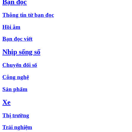
Bạn đọc
Thông tin từ bạn đọc
Hồi âm
Bạn đọc viết
Nhịp sống số
Chuyển đổi số
Công nghệ
Sản phẩm
Xe
Thị trường
Trải nghiệm