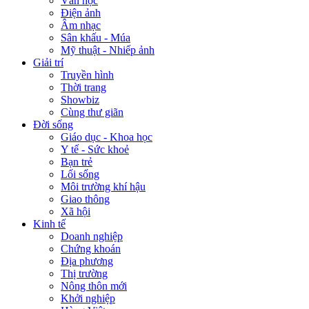
Văn học
Điện ảnh
Âm nhạc
Sân khấu - Múa
Mỹ thuật - Nhiếp ảnh
Giải trí
Truyền hình
Thời trang
Showbiz
Cùng thư giãn
Đời sống
Giáo dục - Khoa học
Y tế - Sức khoẻ
Bạn trẻ
Lối sống
Môi trường khí hậu
Giao thông
Xã hội
Kinh tế
Doanh nghiệp
Chứng khoán
Địa phương
Thị trường
Nông thôn mới
Khởi nghiệp