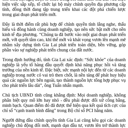
hiện việc sắp xếp, tổ chức lại bộ máy chính quyền địa phương cấp
tỉnh, đồng thời đang tập trung triển khai các đột phá chiến lược
trong giai đoạn phát triển mới.
Đây là thời điểm rất phù hợp để chính quyền tỉnh lắng nghe, thấu
hiểu và đồng hành cùng doanh nghiệp, tạo nên sức bật mới cho nền
kinh tế địa phương. “Chúng ta đã bước vào một giai đoạn phát triển
mới, với quyết tâm cao, khí thế mới và khát vọng vươn lên mạnh mẽ
nhằm xây dựng tỉnh Gia Lai phát triển toàn diện, bền vững, góp
phần vào sự nghiệp phát triển chung của đất nước.
Trong định hướng đó, tỉnh Gia Lai xác định: “Sức khỏe” của doanh
nghiệp là yếu tố hàng đầu quyết định khả năng phục hồi và tăng
trưởng của nền kinh tế. Đặc biệt, sức mạnh nội lực đến từ các doanh
nghiệp trong nước có vai trò then chốt, là nền tảng để phát huy hiệu
quả các nguồn lực bên ngoài, tạo thành nguồn lực tổng hợp phục vụ
cho phát triển lâu dài”, ông Tuấn nhấn mạnh.
Chủ tịch UBND tỉnh cũng khẳng định: Mọi doanh nghiệp, không
phân biệt quy mô lớn hay nhỏ - đều phải được đối xử công bằng,
minh bạch. Quan điểm đó đã được thể hiện qua kết quả tích cực của
chỉ số “cạnh tranh bình đẳng” trong Bộ chỉ số PCI hằng năm.
Người đứng đầu chính quyền tỉnh Gia Lai cũng kêu gọi các doanh
nghiệp chủ động đổi mới, mạnh dạn đầu tư, vươn lên trở thành lực