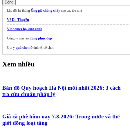
Đóng
Lắp đặt hệ thống
Ống gió chống cháy
cho các tòa nhà
Vé Du Thuyền
Vinhomes hạ long xanh
Công ty may áo
đồng phục đẹp
Gợi ý
quà cho nữ
tinh tế, dễ chọn
Xem nhiều
Bản đồ Quy hoạch Hà Nội mới nhất 2026: 3 cách
tra cứu chuẩn pháp lý
Giá cà phê hôm nay 7.8.2026: Trong nước và thế
giới đồng loạt tăng