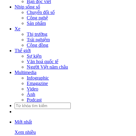
Bạn đọc viết
Nhịp sống số
Chuyển đổi số
Công nghệ
Sản phẩm
Xe
Thị trường
Trải nghiệm
Cộng đồng
Thế giới
Sự kiện
Văn hoá quốc tế
Người Việt năm châu
Multimedia
Infographic
Emagazine
Video
Ảnh
Podcast
Mới nhất
Xem nhiều