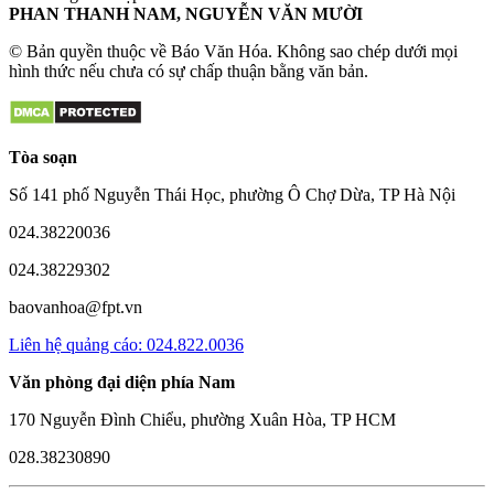
PHAN THANH NAM, NGUYỄN VĂN MƯỜI
© Bản quyền thuộc về Báo Văn Hóa. Không sao chép dưới mọi
hình thức nếu chưa có sự chấp thuận bằng văn bản.
Tòa soạn
Số 141 phố Nguyễn Thái Học, phường Ô Chợ Dừa, TP Hà Nội
024.38220036
024.38229302
baovanhoa@fpt.vn
Liên hệ quảng cáo: 024.822.0036
Văn phòng đại diện phía Nam
170 Nguyễn Đình Chiểu, phường Xuân Hòa, TP HCM
028.38230890