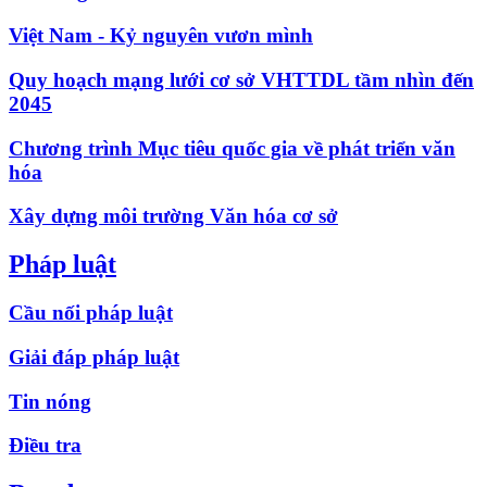
Việt Nam - Kỷ nguyên vươn mình
Quy hoạch mạng lưới cơ sở VHTTDL tầm nhìn đến
2045
Chương trình Mục tiêu quốc gia về phát triển văn
hóa
Xây dựng môi trường Văn hóa cơ sở
Pháp luật
Cầu nối pháp luật
Giải đáp pháp luật
Tin nóng
Điều tra