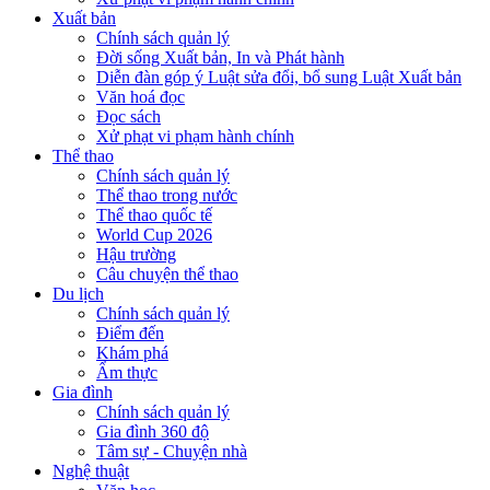
Xuất bản
Chính sách quản lý
Đời sống Xuất bản, In và Phát hành
Diễn đàn góp ý Luật sửa đổi, bổ sung Luật Xuất bản
Văn hoá đọc
Đọc sách
Xử phạt vi phạm hành chính
Thể thao
Chính sách quản lý
Thể thao trong nước
Thể thao quốc tế
World Cup 2026
Hậu trường
Câu chuyện thể thao
Du lịch
Chính sách quản lý
Điểm đến
Khám phá
Ẩm thực
Gia đình
Chính sách quản lý
Gia đình 360 độ
Tâm sự - Chuyện nhà
Nghệ thuật