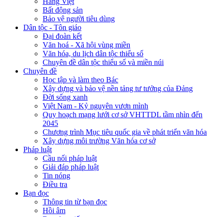
Hàng Việt
Bất động sản
Bảo vệ người tiêu dùng
Dân tộc - Tôn giáo
Đại đoàn kết
Văn hoá - Xã hội vùng miền
Văn hóa, du lịch dân tộc thiểu số
Chuyên đề dân tộc thiểu số và miền núi
Chuyên đề
Học tập và làm theo Bác
Xây dựng và bảo vệ nền tảng tư tưởng của Đảng
Đời sống xanh
Việt Nam - Kỷ nguyên vươn mình
Quy hoạch mạng lưới cơ sở VHTTDL tầm nhìn đến
2045
Chương trình Mục tiêu quốc gia về phát triển văn hóa
Xây dựng môi trường Văn hóa cơ sở
Pháp luật
Cầu nối pháp luật
Giải đáp pháp luật
Tin nóng
Điều tra
Bạn đọc
Thông tin từ bạn đọc
Hồi âm