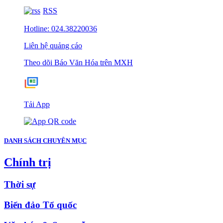
RSS
Hotline: 024.38220036
Liên hệ quảng cáo
Theo dõi Báo Văn Hóa trên MXH
Tải App
DANH SÁCH CHUYÊN MỤC
Chính trị
Thời sự
Biển đảo Tổ quốc