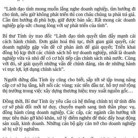
“Lãnh đạo tỉnh mong muốn lắng nghe doanh nghiệp, tìm hướng đi
cho tỉnh, nếu giờ không phát triển thì con cháu chúng ta phải trả giá.
Cần tìm hướng đi phù hợp, giữ được bản sắc. Rất mong các doanh
nghiệp góp sức chung lòng với sự phát triển của tỉnh”.
Bí thư Tỉnh ủy trao đổi: “Lãnh đạo tỉnh quyết tâm đẩy mạnh cải
cách hành chính. Đơn giản hoá thủ tục, thời gian giải quyết, các
doanh nghiệp gặp vấn đề cứ phản ánh để giải quyết; Triển khai
đồng bộ kịp thời các chính sách hỗ trợ doanh nghiệp, nhất là doanh
nghiệp vừa và nhỏ để có cơ hội tiếp cận chính sách nhà nước. Cùng
với đó, sẽ giải quyết những vấn đề chính đáng, răn đe những hành
vi trục lợi, lợi dụng chính sách”.
Người đứng đầu Tỉnh ủy cũng cho biết, sắp tới sẽ tập trung nâng
cấp cơ sở hạ tầng, kết nối các vùng; xúc tiến đầu tư, hỗ trợ mở rộng
thị trường trong việc xây dựng thương hiệu; truy xuất nguồn gốc…
Đồng thời, Bí thư Tỉnh ủy yêu cầu cả hệ thống chính trị từ tỉnh đến
cơ sở phải đổi mới tư duy, chuyển mạnh sang tinh thần phục vụ,
đồng hành cùng doanh nghiệp. Các cấp, các ngành cần hướng tới
mục tiêu tháo gỡ khó khăn, xử lý điểm nghẽn để thúc đẩy hoạt động
sản xuất, kinh doanh. Những cán bộ gây cản trở cho doanh nghiệp
sẽ bị xử lý nghiêm.