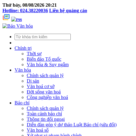
Thứ bảy, 08/08/2026 20:21
Hotline: 024.38220036
Liên hệ quảng cáo
Chính trị
Thời sự
Biển đảo Tổ quốc
Văn hóa & Suy ngẫm
Văn hóa
Chính sách quản lý
Di sản
Văn hoá cơ sở
Đời sống văn hoá
Công nghiệp văn hoá
Báo chí
Chính sách quản lý
Toàn cảnh báo chí
Thông tin đối ngoại
Diễn đàn góp ý dự thảo Luật Báo chí (sửa đổi)
Văn hoá số
Xử phạt vi phạm hành chính