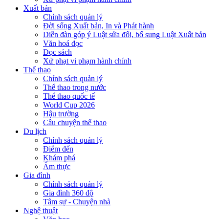
Xuất bản
Chính sách quản lý
Đời sống Xuất bản, In và Phát hành
Diễn đàn góp ý Luật sửa đổi, bổ sung Luật Xuất bản
Văn hoá đọc
Đọc sách
Xử phạt vi phạm hành chính
Thể thao
Chính sách quản lý
Thể thao trong nước
Thể thao quốc tế
World Cup 2026
Hậu trường
Câu chuyện thể thao
Du lịch
Chính sách quản lý
Điểm đến
Khám phá
Ẩm thực
Gia đình
Chính sách quản lý
Gia đình 360 độ
Tâm sự - Chuyện nhà
Nghệ thuật