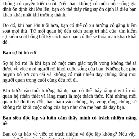
không có quyền kiểm soát. Nếu bạn không có một cuộc sống gia
đình ổn định khi lớn lên, bạn có thể thấy rằng sự ổn định là điều bạn
khao khát nhất khi trưởng thành.
Do đó, khi bạn lớn tuổi hơn, bạn có thể có xu hướng cố gắng kiểm
soát mọi thứ. Từ mối quan hệ đến cách trang trí nhà cửa, tìm kiếm
sự kiểm soát bằng bất kỳ cách nào bạn có thể sẽ thỏa mãn khao khát
đó.
Bạn sợ bị bỏ rơi
Sợ bị bỏ rơi là khi bạn có một cảm giác tuyệt vọng không thể tả
được về việc mọi người rời khỏi cuộc sống của bạn. Những bậc phụ
huynh bỏ rơi con cái và không có mặt nhiều dạy chúng rằng mọi
người quan trọng cuối cùng đều rời đi.
Khi bước vào tuổi trưởng thành, bạn có thể thấy rằng duy trì mối
quan hệ (thân thiết và lãng mạn) là một thách thức. Khi những mối
quan hệ đó thay đổi, bạn bám vào chúng, hy vọng rằng chúng sẽ
không rời khỏi cuộc sống của bạn như cha mẹ bạn đã dạy bạn.
Bạn siêu độc lập và luôn cảm thấy mình có trách nhiệm nặng
nề
Bạn có tự hào về việc có trách nhiệm và độc lập không? Nếu vậy,