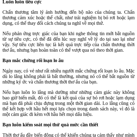
Luôn luôn tiêu cực
Chấn thương tâm lý ảnh hưởng đến bộ não của chúng ta. Chấn
thương cảm xúc hoặc thể chất, như trải nghiệm bị bỏ rơi hoặc lạm
dụng, có thể thay đổi cách chúng ta nghĩ về mọi thứ.
Nếu phản ứng trực giác của bạn khi nghe thông tin mới bắt nguồn
từ sự tiêu cực, có thể đã đến lúc suy nghĩ về lý do tại sao lại như
vậy. Sự tiêu cực liên tục là kết quả trực tiếp của chấn thương thời
thơ ấu, nhưng bạn hoàn toàn có thể vượt qua nó theo thời gian.
Bạn mắc chứng rối loạn lo âu
Ngày nay, có vẻ như rất nhiều người mắc chứng rối loạn lo âu. Mặc
dù lo lắng không phải là bất thường, nhưng nó có thể bắt nguồn từ
những ký ức và chấn thương thời thơ ấu của bạn.
Nếu bạn luôn lo lắng mà dường như những cảm giác này không
bao giờ biến mất, đó có thể là kết quả của sự bỏ rơi hoặc lạm dụng
mà bạn đã phải chịu đựng trong một thời gian dài. Lo lắng cũng có
thể kết hợp với hầu hết mọi lựa chọn trong danh sách này, vì đó là
một cảm giác đi kèm với hầu hết mọi dấu hiệu.
Bạn luôn kiểm soát mọi thứ quá mức cần thiết
Thời thơ ấu đầy biến động có thể khiến chúng ta cảm thấy như mình