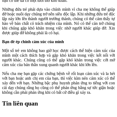
bạn có thể đã có một tuổi thơ khó khăn.
Những đứa trẻ phải dựa vào chính mình vì cha mẹ không thể giúp
đỡ hoặc nuôi dạy chúng trở nên siêu độc lập. Khi những đứa trẻ độc
lập này lớn lên thành người trưởng thành, chúng có thể cảm thấy tự
hào về bản chất có trách nhiệm của mình. Nó có thể cản trở chúng
khi chúng gặp khó khăn trong việc nhờ người khác giúp đỡ. Xin
được giúp đỡ không phải là có hại.
Bạn đè ép chính cảm xúc của mình
Một số trẻ em không bao giờ học được cách thể hiện cảm xúc của
mình một cách thích hợp và gặp khó khăn trong việc kết nối với
người khác. Chúng cũng có thể gặp khó khăn trong việc cởi mở
cảm xúc của bản thân xung quanh người khác khi lớn lên.
Nếu cha mẹ bạn gặp các chứng bệnh về rối loạn cảm xúc và la hét
với bạn hoặc anh chị em của bạn, thì việc kìm nén cảm xúc có thể
xảy đến với bạn. Những bậc phụ huynh phản ứng to tiếng với con
cái dạy chúng rằng họ cũng có thể phản ứng bằng sự tức giận hoặc
không cần phải phản ứng khi có bất cứ điều gì xảy ra.
Tin liên quan