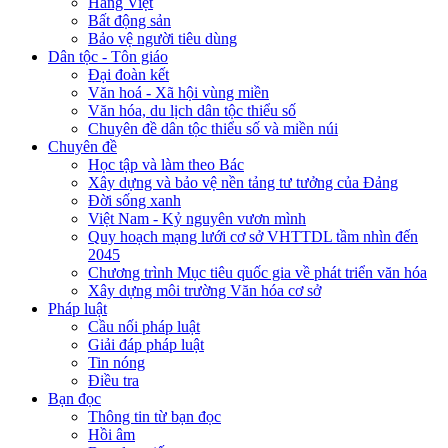
Hàng Việt
Bất động sản
Bảo vệ người tiêu dùng
Dân tộc - Tôn giáo
Đại đoàn kết
Văn hoá - Xã hội vùng miền
Văn hóa, du lịch dân tộc thiểu số
Chuyên đề dân tộc thiểu số và miền núi
Chuyên đề
Học tập và làm theo Bác
Xây dựng và bảo vệ nền tảng tư tưởng của Đảng
Đời sống xanh
Việt Nam - Kỷ nguyên vươn mình
Quy hoạch mạng lưới cơ sở VHTTDL tầm nhìn đến
2045
Chương trình Mục tiêu quốc gia về phát triển văn hóa
Xây dựng môi trường Văn hóa cơ sở
Pháp luật
Cầu nối pháp luật
Giải đáp pháp luật
Tin nóng
Điều tra
Bạn đọc
Thông tin từ bạn đọc
Hồi âm