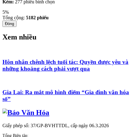
Kém:
277 phiếu bình chọn
5%
Tổng cộng:
5182
phiếu
Đóng
Xem nhiều
Hôn nhân chênh lệch tuổi tác: Quyền được yêu và
những khoảng cách phải vượt qua
Gia Lai: Ra mắt mô hình điểm “Gia đình văn hóa
số”
Giấy phép số: 37/GP-BVHTTDL, cấp ngày 06.3.2026
Tổng Biên tập: