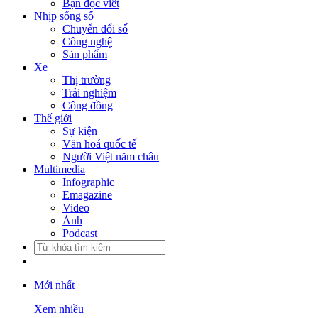
Bạn đọc viết
Nhịp sống số
Chuyển đổi số
Công nghệ
Sản phẩm
Xe
Thị trường
Trải nghiệm
Cộng đồng
Thế giới
Sự kiện
Văn hoá quốc tế
Người Việt năm châu
Multimedia
Infographic
Emagazine
Video
Ảnh
Podcast
Mới nhất
Xem nhiều