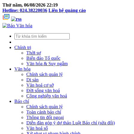
Thứ năm, 06/08/2026 22:19
Hotline: 024.38220036
Liên hệ quảng cáo
Chính trị
Thời sự
Biển đảo Tổ quốc
Văn hóa & Suy ngẫm
Văn hóa
Chính sách quản lý
Di sản
Văn hoá cơ sở
Đời sống văn hoá
Công nghiệp văn hoá
Báo chí
Chính sách quản lý
Toàn cảnh báo chí
Thông tin đối ngoại
Diễn đàn góp ý dự thảo Luật Báo chí (sửa đổi)
Văn hoá số
Xử phạt vi phạm hành chính