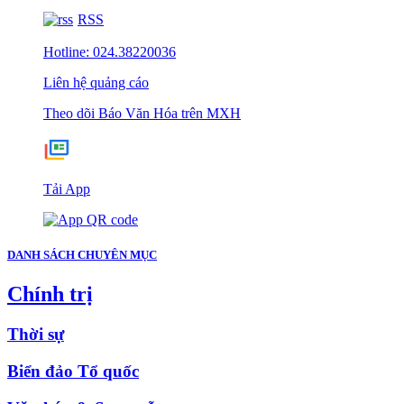
RSS
Hotline: 024.38220036
Liên hệ quảng cáo
Theo dõi Báo Văn Hóa trên MXH
Tải App
DANH SÁCH CHUYÊN MỤC
Chính trị
Thời sự
Biển đảo Tổ quốc