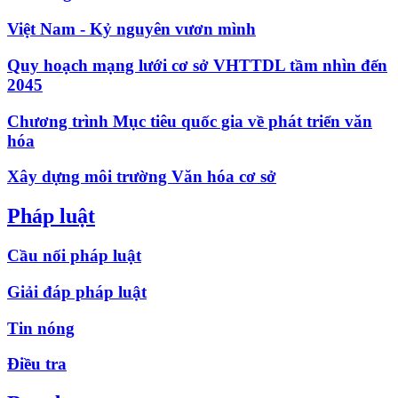
Việt Nam - Kỷ nguyên vươn mình
Quy hoạch mạng lưới cơ sở VHTTDL tầm nhìn đến
2045
Chương trình Mục tiêu quốc gia về phát triển văn
hóa
Xây dựng môi trường Văn hóa cơ sở
Pháp luật
Cầu nối pháp luật
Giải đáp pháp luật
Tin nóng
Điều tra