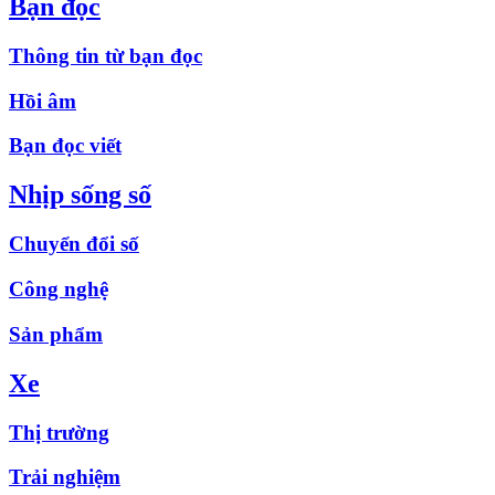
Bạn đọc
Thông tin từ bạn đọc
Hồi âm
Bạn đọc viết
Nhịp sống số
Chuyển đổi số
Công nghệ
Sản phẩm
Xe
Thị trường
Trải nghiệm