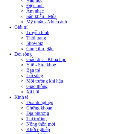
Văn học
Điện ảnh
Âm nhạc
Sân khấu - Múa
Mỹ thuật - Nhiếp ảnh
Giải trí
Truyền hình
Thời trang
Showbiz
Cùng thư giãn
Đời sống
Giáo dục - Khoa học
Y tế - Sức khoẻ
Bạn trẻ
Lối sống
Môi trường khí hậu
Giao thông
Xã hội
Kinh tế
Doanh nghiệp
Chứng khoán
Địa phương
Thị trường
Nông thôn mới
Khởi nghiệp