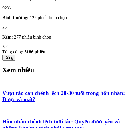
92%
Bình thường:
122 phiếu bình chọn
2%
Kém:
277 phiếu bình chọn
5%
Tổng cộng:
5186
phiếu
Đóng
Xem nhiều
Vượt rào cản chênh lệch 20-30 tuổi trong hôn nhân:
Được và mất?
Hôn nhân chênh lệch tuổi tác: Quyền được yêu và
những khoảng cách phải vượt qua