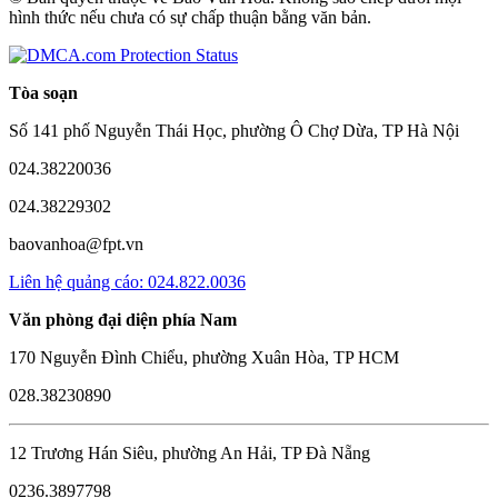
hình thức nếu chưa có sự chấp thuận bằng văn bản.
Tòa soạn
Số 141 phố Nguyễn Thái Học, phường Ô Chợ Dừa, TP Hà Nội
024.38220036
024.38229302
baovanhoa@fpt.vn
Liên hệ quảng cáo: 024.822.0036
Văn phòng đại diện phía Nam
170 Nguyễn Đình Chiểu, phường Xuân Hòa, TP HCM
028.38230890
12 Trương Hán Siêu, phường An Hải, TP Đà Nẵng
0236.3897798