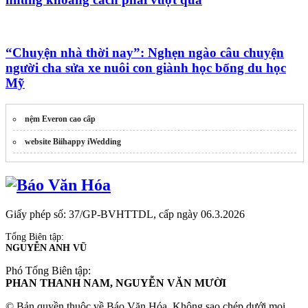
“Chuyện nhà thời nay”: Nghẹn ngào câu chuyện
người cha sửa xe nuôi con giành học bổng du học
Mỹ
nệm Everon cao cấp
website Biihappy iWedding
Giấy phép số: 37/GP-BVHTTDL, cấp ngày 06.3.2026
Tổng Biên tập:
NGUYỄN ANH VŨ
Phó Tổng Biên tập:
PHAN THANH NAM, NGUYỄN VĂN MƯỜI
© Bản quyền thuộc về Báo Văn Hóa. Không sao chép dưới mọi