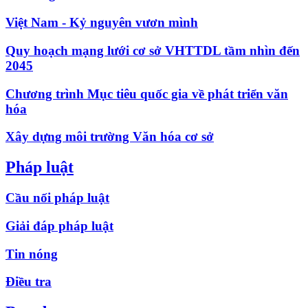
Việt Nam - Kỷ nguyên vươn mình
Quy hoạch mạng lưới cơ sở VHTTDL tầm nhìn đến
2045
Chương trình Mục tiêu quốc gia về phát triển văn
hóa
Xây dựng môi trường Văn hóa cơ sở
Pháp luật
Cầu nối pháp luật
Giải đáp pháp luật
Tin nóng
Điều tra