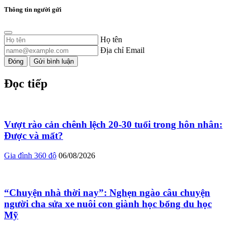
Thông tin người gửi
Họ tên
Địa chỉ Email
Đóng
Gửi bình luận
Đọc tiếp
Vượt rào cản chênh lệch 20-30 tuổi trong hôn nhân:
Được và mất?
Gia đình 360 độ
06/08/2026
“Chuyện nhà thời nay”: Nghẹn ngào câu chuyện
người cha sửa xe nuôi con giành học bổng du học
Mỹ