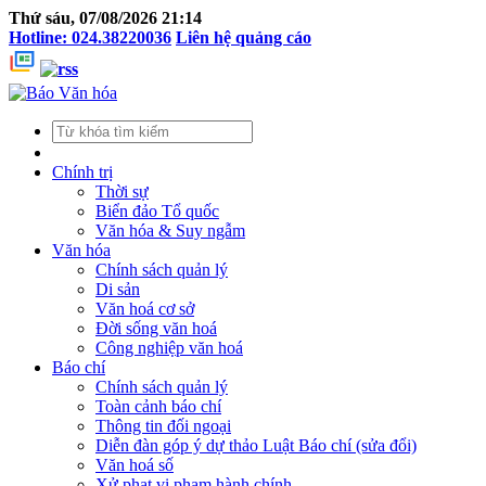
Thứ sáu, 07/08/2026 21:14
Hotline: 024.38220036
Liên hệ quảng cáo
Chính trị
Thời sự
Biển đảo Tổ quốc
Văn hóa & Suy ngẫm
Văn hóa
Chính sách quản lý
Di sản
Văn hoá cơ sở
Đời sống văn hoá
Công nghiệp văn hoá
Báo chí
Chính sách quản lý
Toàn cảnh báo chí
Thông tin đối ngoại
Diễn đàn góp ý dự thảo Luật Báo chí (sửa đổi)
Văn hoá số
Xử phạt vi phạm hành chính