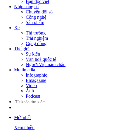
Bạn đọc viết
Nhịp sống số
Chuyển đổi số
Công nghệ
Sản phẩm
Xe
Thị trường
Trải nghiệm
Cộng đồng
Thế giới
Sự kiện
Văn hoá quốc tế
Người Việt năm châu
Multimedia
Infographic
Emagazine
Video
Ảnh
Podcast
Mới nhất
Xem nhiều