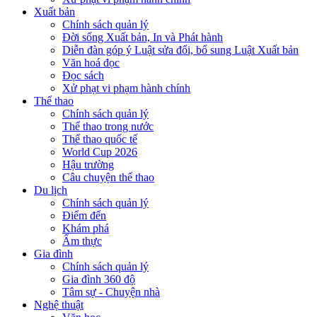
Xuất bản
Chính sách quản lý
Đời sống Xuất bản, In và Phát hành
Diễn đàn góp ý Luật sửa đổi, bổ sung Luật Xuất bản
Văn hoá đọc
Đọc sách
Xử phạt vi phạm hành chính
Thể thao
Chính sách quản lý
Thể thao trong nước
Thể thao quốc tế
World Cup 2026
Hậu trường
Câu chuyện thể thao
Du lịch
Chính sách quản lý
Điểm đến
Khám phá
Ẩm thực
Gia đình
Chính sách quản lý
Gia đình 360 độ
Tâm sự - Chuyện nhà
Nghệ thuật