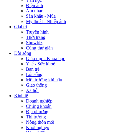
Văn học
Điện ảnh
Âm nhạc
Sân khấu - Múa
Mỹ thuật - Nhiếp ảnh
Giải trí
Truyền hình
Thời trang
Showbiz
Cùng thư giãn
Đời sống
Giáo dục - Khoa học
Y tế - Sức khoẻ
Bạn trẻ
Lối sống
Môi trường khí hậu
Giao thông
Xã hội
Kinh tế
Doanh nghiệp
Chứng khoán
Địa phương
Thị trường
Nông thôn mới
Khởi nghiệp