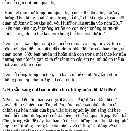
dẫn đến rạn nứt mối quan hệ.
"Hầu hết mọi thứ trong mối quan hệ bạn có thể thỏa hiệp được,
nhưng đây không phải là một trong số đó," chuyên gia về các mối
quan hệ Jenny Douglas nói với HuffPost Australia vào năm 2017.
"Nếu bạn kiên quyết không muốn có con hoặc không tự tin để
làm cha mẹ, đó có thể là điều không thể hòa giải được."
Nếu bạn đã xác định rằng cả hai đều muốn có con, thì việc tìm ra
mốc thời gian để thực hiện điều đó từ phía đối tác của bạn cũng rất
quan trọng. Nếu bạn muốn trì hoãn sinh con trong một thập kỷ nữa
nhưng bạn đờicủa bạn tỏ ra rất rất thích các em bé, thì đó có thể là
một vấn đề khó nhằn.
Nếu bất đồng trong chi tiêu, hai bạn có thể có những tầm nhìn
không phù hợp cho tương lai của mình
5. Họ sẵn sàng chi bao nhiêu cho những món đồ đắt tiền?
Nếu chưa kết hôn, bạn và người ấy có thể tự đưa ra hầu hết các
quyết định về tiền bạc. Tuy nhiên, tùy thuộc vào thỏa thuận tài
chính sau hôn nhân của bạn, việc biết người ấy sẵn sàng chi bao
nhiêu tiền cho những món đồ đắt tiền có thể rất quan trọng. Nếu bất
đồng trong vấn đề này, hai bạn có thể có những tầm nhìn không phù
hợp cho lối sống tương lai của mình - và những bất đồng về tài