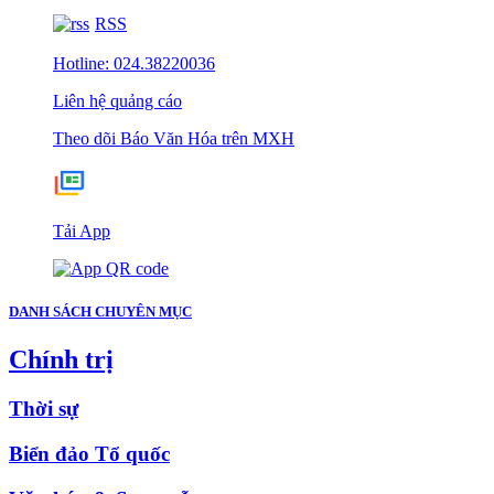
RSS
Hotline: 024.38220036
Liên hệ quảng cáo
Theo dõi Báo Văn Hóa trên MXH
Tải App
DANH SÁCH CHUYÊN MỤC
Chính trị
Thời sự
Biển đảo Tổ quốc