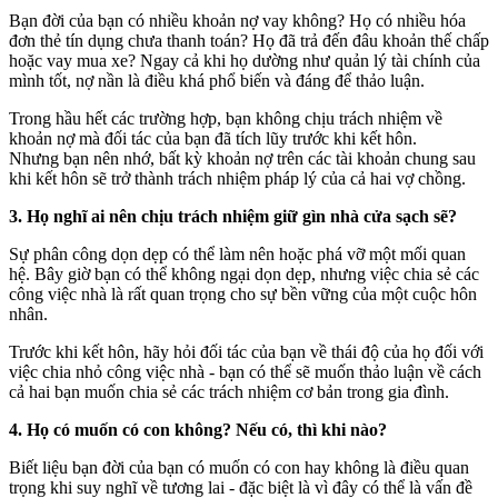
Bạn đời của bạn có nhiều khoản nợ vay không? Họ có nhiều hóa
đơn thẻ tín dụng chưa thanh toán? Họ đã trả đến đâu khoản thế chấp
hoặc vay mua xe? Ngay cả khi họ dường như quản lý tài chính của
mình tốt, nợ nần là điều khá phổ biến và đáng để thảo luận.
Trong hầu hết các trường hợp, bạn không chịu trách nhiệm về
khoản nợ mà đối tác của bạn đã tích lũy trước khi kết hôn.
Nhưng bạn nên nhớ, bất kỳ khoản nợ trên các tài khoản chung sau
khi kết hôn sẽ trở thành trách nhiệm pháp lý của cả hai vợ chồng.
3. Họ nghĩ ai nên chịu trách nhiệm giữ gìn nhà cửa sạch sẽ?
Sự phân công dọn dẹp có thể làm nên hoặc phá vỡ một mối quan
hệ. Bây giờ bạn có thể không ngại dọn dẹp, nhưng việc chia sẻ các
công việc nhà là rất quan trọng cho sự bền vững của một cuộc hôn
nhân.
Trước khi kết hôn, hãy hỏi đối tác của bạn về thái độ của họ đối với
việc chia nhỏ công việc nhà - bạn có thể sẽ muốn thảo luận về cách
cả hai bạn muốn chia sẻ các trách nhiệm cơ bản trong gia đình.
4. Họ có muốn có con không? Nếu có, thì khi nào?
Biết liệu bạn đời của bạn có muốn có con hay không là điều quan
trọng khi suy nghĩ về tương lai - đặc biệt là vì đây có thể là vấn đề