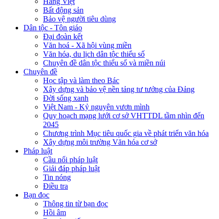
Hàng Việt
Bất động sản
Bảo vệ người tiêu dùng
Dân tộc - Tôn giáo
Đại đoàn kết
Văn hoá - Xã hội vùng miền
Văn hóa, du lịch dân tộc thiểu số
Chuyên đề dân tộc thiểu số và miền núi
Chuyên đề
Học tập và làm theo Bác
Xây dựng và bảo vệ nền tảng tư tưởng của Đảng
Đời sống xanh
Việt Nam - Kỷ nguyên vươn mình
Quy hoạch mạng lưới cơ sở VHTTDL tầm nhìn đến
2045
Chương trình Mục tiêu quốc gia về phát triển văn hóa
Xây dựng môi trường Văn hóa cơ sở
Pháp luật
Cầu nối pháp luật
Giải đáp pháp luật
Tin nóng
Điều tra
Bạn đọc
Thông tin từ bạn đọc
Hồi âm