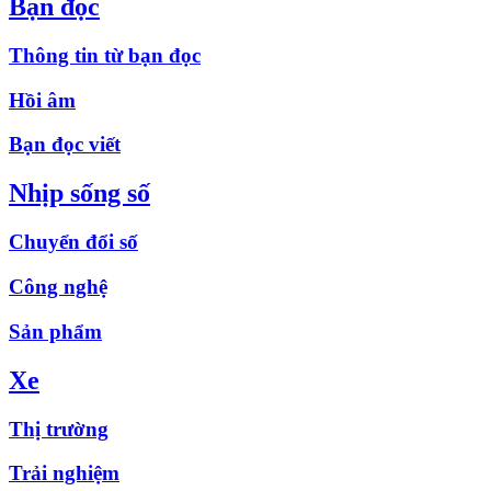
Bạn đọc
Thông tin từ bạn đọc
Hồi âm
Bạn đọc viết
Nhịp sống số
Chuyển đổi số
Công nghệ
Sản phẩm
Xe
Thị trường
Trải nghiệm