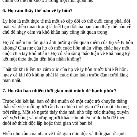
chính có thể rất khó xử trong một mối quan hệ.
6. Họ cảm thấy thế nào về ly hôn?
Ly hôn là một thực tế mà một số cặp đôi có thể cuối cùng phải đối
mặt, và điều quan trọng là biết bạn đờicủa bạn cảm thấy thế nào về
chủ đề nhạy cảm và khó khăn này cũng rất quan trọng.
Họ có niềm tin tôn giáo ảnh hưởng đến quan điểm của họ về ly hôn
không? Cha mẹ của họ có một cuộc hôn nhân vững chắc hay một
cuộc chia tay khó nhằn? Họ có sẵn sàng thảo luận về khả năng ký
kết một thỏa thuận tiền hôn nhân không?
Thật tốt khi kiểm tra cảm xúc của họ về ly hôn trước khi kết hôn,
ngay cả khi đó không phải là cuộc thảo luận trước đám cưới lãng
mạn nhất.
7. Họ cần bao nhiêu thời gian một mình để
hạnh phúc?
Trước khi kết lại, bạn có thể muốn có một cuộc trò chuyện thẳng
thắn về việc mỗi người cần bao nhiêu thời gian để có một khoảng
trời riêng. Một số người thấy thỏa mái nhờ tiếp xúc thường xuyên
với vợ/chồng và những người khác cần nhiều tự do hơn để theo
đuổi sở thích độc lập hoặc thời gian với bạn bè.
Hiểu nhu cầu của nhau về thời gian đơn độc và thời gian ở cạnh