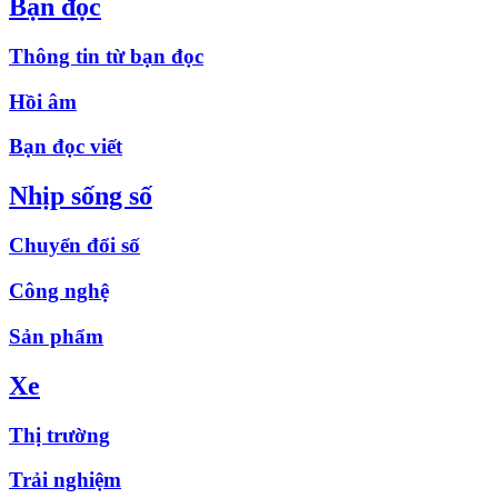
Bạn đọc
Thông tin từ bạn đọc
Hồi âm
Bạn đọc viết
Nhịp sống số
Chuyển đổi số
Công nghệ
Sản phẩm
Xe
Thị trường
Trải nghiệm