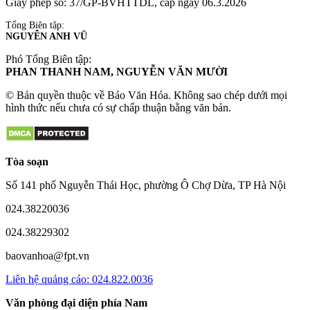
Giấy phép số: 37/GP-BVHTTDL, cấp ngày 06.3.2026
Tổng Biên tập:
NGUYỄN ANH VŨ
Phó Tổng Biên tập:
PHAN THANH NAM, NGUYỄN VĂN MƯỜI
© Bản quyền thuộc về Báo Văn Hóa. Không sao chép dưới mọi
hình thức nếu chưa có sự chấp thuận bằng văn bản.
Tòa soạn
Số 141 phố Nguyễn Thái Học, phường Ô Chợ Dừa, TP Hà Nội
024.38220036
024.38229302
baovanhoa@fpt.vn
Liên hệ quảng cáo: 024.822.0036
Văn phòng đại diện phía Nam