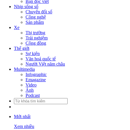
Bạn đọc viết
Nhịp sống số
Chuyển đổi số
Công nghệ
Sản phẩm
Xe
Thị trường
Trải nghiệm
Cộng đồng
Thế giới
Sự kiện
Văn hoá quốc tế
Người Việt năm châu
Multimedia
Infographic
Emagazine
Video
Ảnh
Podcast
Mới nhất
Xem nhiều