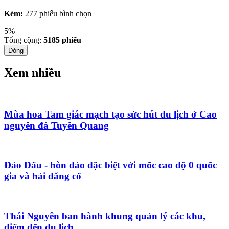
Kém:
277 phiếu bình chọn
5%
Tổng cộng:
5185
phiếu
Đóng
Xem nhiều
Mùa hoa Tam giác mạch tạo sức hút du lịch ở Cao
nguyên đá Tuyên Quang
Đảo Dấu - hòn đảo đặc biệt với mốc cao độ 0 quốc
gia và hải đăng cổ
Thái Nguyên ban hành khung quản lý các khu,
điểm đến du lịch