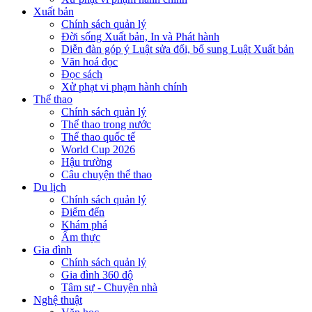
Xuất bản
Chính sách quản lý
Đời sống Xuất bản, In và Phát hành
Diễn đàn góp ý Luật sửa đổi, bổ sung Luật Xuất bản
Văn hoá đọc
Đọc sách
Xử phạt vi phạm hành chính
Thể thao
Chính sách quản lý
Thể thao trong nước
Thể thao quốc tế
World Cup 2026
Hậu trường
Câu chuyện thể thao
Du lịch
Chính sách quản lý
Điểm đến
Khám phá
Ẩm thực
Gia đình
Chính sách quản lý
Gia đình 360 độ
Tâm sự - Chuyện nhà
Nghệ thuật