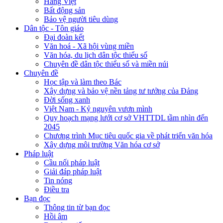
Hàng Việt
Bất động sản
Bảo vệ người tiêu dùng
Dân tộc - Tôn giáo
Đại đoàn kết
Văn hoá - Xã hội vùng miền
Văn hóa, du lịch dân tộc thiểu số
Chuyên đề dân tộc thiểu số và miền núi
Chuyên đề
Học tập và làm theo Bác
Xây dựng và bảo vệ nền tảng tư tưởng của Đảng
Đời sống xanh
Việt Nam - Kỷ nguyên vươn mình
Quy hoạch mạng lưới cơ sở VHTTDL tầm nhìn đến
2045
Chương trình Mục tiêu quốc gia về phát triển văn hóa
Xây dựng môi trường Văn hóa cơ sở
Pháp luật
Cầu nối pháp luật
Giải đáp pháp luật
Tin nóng
Điều tra
Bạn đọc
Thông tin từ bạn đọc
Hồi âm