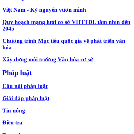
Việt Nam - Kỷ nguyên vươn mình
Quy hoạch mạng lưới cơ sở VHTTDL tầm nhìn đến
2045
Chương trình Mục tiêu quốc gia về phát triển văn
hóa
Xây dựng môi trường Văn hóa cơ sở
Pháp luật
Cầu nối pháp luật
Giải đáp pháp luật
Tin nóng
Điều tra