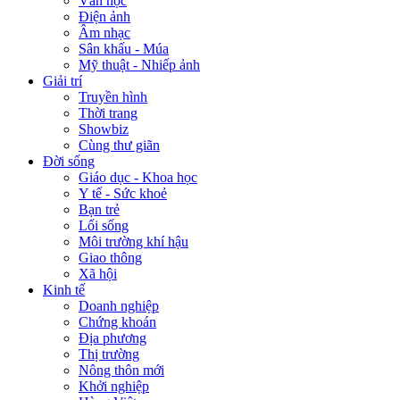
Văn học
Điện ảnh
Âm nhạc
Sân khấu - Múa
Mỹ thuật - Nhiếp ảnh
Giải trí
Truyền hình
Thời trang
Showbiz
Cùng thư giãn
Đời sống
Giáo dục - Khoa học
Y tế - Sức khoẻ
Bạn trẻ
Lối sống
Môi trường khí hậu
Giao thông
Xã hội
Kinh tế
Doanh nghiệp
Chứng khoán
Địa phương
Thị trường
Nông thôn mới
Khởi nghiệp