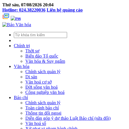
Thứ sáu, 07/08/2026 20:04
Hotline: 024.38220036
Liên hệ quảng cáo
Chính trị
Thời sự
Biển đảo Tổ quốc
Văn hóa & Suy ngẫm
Văn hóa
Chính sách quản lý
Di sản
Văn hoá cơ sở
Đời sống văn hoá
Công nghiệp văn hoá
Báo chí
Chính sách quản lý
Toàn cảnh báo chí
Thông tin đối ngoại
Diễn đàn góp ý dự thảo Luật Báo chí (sửa đổi)
Văn hoá số
Xử phạt vi phạm hành chính