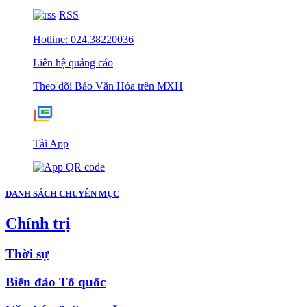
RSS
Hotline: 024.38220036
Liên hệ quảng cáo
Theo dõi Báo Văn Hóa trên MXH
Tải App
DANH SÁCH CHUYÊN MỤC
Chính trị
Thời sự
Biển đảo Tổ quốc