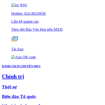
RSS
Hotline: 024.38220036
Liên hệ quảng cáo
Theo dõi Báo Văn Hóa trên MXH
Tải App
DANH SÁCH CHUYÊN MỤC
Chính trị
Thời sự
Biển đảo Tổ quốc