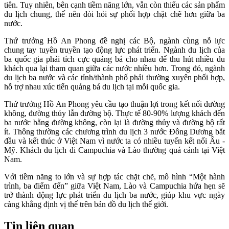
tiên. Tuy nhiên, bên cạnh tiềm năng lớn, vẫn còn thiếu các sản phẩm
du lịch chung, thế nên đòi hỏi sự phối hợp chặt chẽ hơn giữa ba
nước.
Thứ trưởng Hồ An Phong đề nghị các Bộ, ngành cùng nỗ lực
chung tay tuyên truyền tạo động lực phát triển. Ngành du lịch của
ba quốc gia phải tích cực quảng bá cho nhau để thu hút nhiều du
khách qua lại tham quan giữa các nước nhiều hơn. Trong đó, ngành
du lịch ba nước và các tỉnh/thành phố phải thường xuyên phối hợp,
hỗ trợ nhau xúc tiến quảng bá du lịch tại mỗi quốc gia.
Thứ trưởng Hồ An Phong yêu cầu tạo thuận lợi trong kết nối đường
không, đường thủy lẫn đường bộ. Thực tế 80-90% lượng khách đến
ba nước bằng đường không, còn lại là đường thủy và đường bộ rất
ít. Thông thường các chương trình du lịch 3 nước Đông Dương bắt
đầu và kết thúc ở Việt Nam vì nước ta có nhiều tuyến kết nối Âu -
Mỹ. Khách du lịch đi Campuchia và Lào thường quá cảnh tại Việt
Nam.
Với tiềm năng to lớn và sự hợp tác chặt chẽ, mô hình “Một hành
trình, ba điểm đến” giữa Việt Nam, Lào và Campuchia hứa hẹn sẽ
trở thành động lực phát triển du lịch ba nước, giúp khu vực ngày
càng khẳng định vị thế trên bản đồ du lịch thế giới.
Tin liên quan