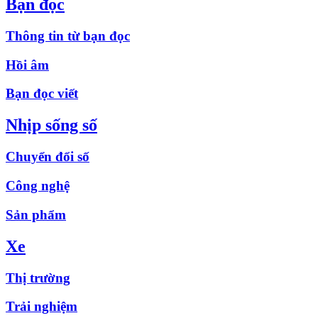
Bạn đọc
Thông tin từ bạn đọc
Hồi âm
Bạn đọc viết
Nhịp sống số
Chuyển đổi số
Công nghệ
Sản phẩm
Xe
Thị trường
Trải nghiệm