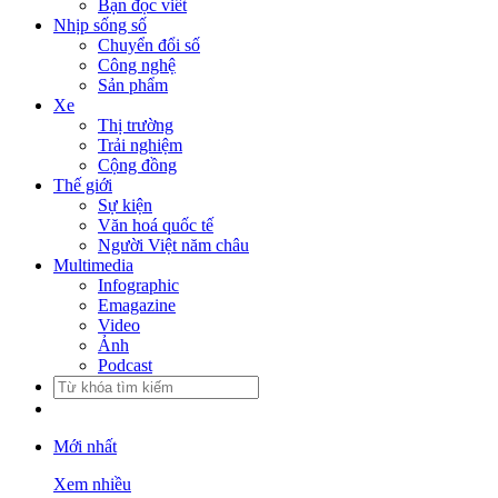
Bạn đọc viết
Nhịp sống số
Chuyển đổi số
Công nghệ
Sản phẩm
Xe
Thị trường
Trải nghiệm
Cộng đồng
Thế giới
Sự kiện
Văn hoá quốc tế
Người Việt năm châu
Multimedia
Infographic
Emagazine
Video
Ảnh
Podcast
Mới nhất
Xem nhiều