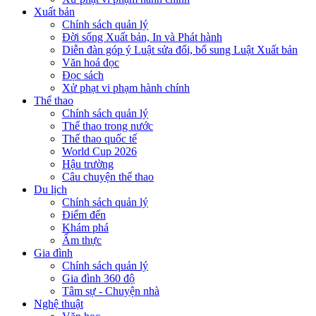
Xuất bản
Chính sách quản lý
Đời sống Xuất bản, In và Phát hành
Diễn đàn góp ý Luật sửa đổi, bổ sung Luật Xuất bản
Văn hoá đọc
Đọc sách
Xử phạt vi phạm hành chính
Thể thao
Chính sách quản lý
Thể thao trong nước
Thể thao quốc tế
World Cup 2026
Hậu trường
Câu chuyện thể thao
Du lịch
Chính sách quản lý
Điểm đến
Khám phá
Ẩm thực
Gia đình
Chính sách quản lý
Gia đình 360 độ
Tâm sự - Chuyện nhà
Nghệ thuật