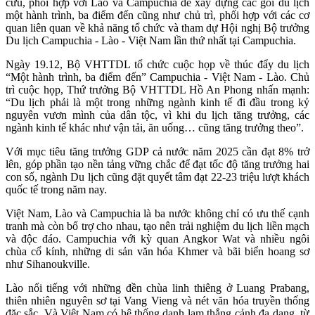
cứu, phối hợp với Lào và Campuchia để xây dựng các gói du lịch
một hành trình, ba điểm đến cũng như chủ trì, phối hợp với các cơ
quan liên quan về khả năng tổ chức và tham dự Hội nghị Bộ trưởng
Du lịch Campuchia - Lào - Việt Nam lần thứ nhất tại Campuchia.
Ngày 19.12, Bộ VHTTDL tổ chức cuộc họp về thúc đẩy du lịch
“Một hành trình, ba điểm đến” Campuchia - Việt Nam - Lào. Chủ
trì cuộc họp, Thứ trưởng Bộ VHTTDL Hồ An Phong nhấn mạnh:
“Du lịch phải là một trong những ngành kinh tế đi đầu trong kỷ
nguyên vươn mình của dân tộc, vì khi du lịch tăng trưởng, các
ngành kinh tế khác như vận tải, ăn uống… cũng tăng trưởng theo”.
Với mục tiêu tăng trưởng GDP cả nước năm 2025 cần đạt 8% trở
lên, góp phần tạo nền tảng vững chắc để đạt tốc độ tăng trưởng hai
con số, ngành Du lịch cũng đặt quyết tâm đạt 22-23 triệu lượt khách
quốc tế trong năm nay.
Việt Nam, Lào và Campuchia là ba nước không chỉ có ưu thế cạnh
tranh mà còn bổ trợ cho nhau, tạo nên trải nghiệm du lịch liền mạch
và độc đáo. Campuchia với kỳ quan Angkor Wat và nhiều ngôi
chùa cổ kính, những di sản văn hóa Khmer và bãi biển hoang sơ
như Sihanoukville.
Lào nổi tiếng với những đền chùa linh thiêng ở Luang Prabang,
thiên nhiên nguyên sơ tại Vang Vieng và nét văn hóa truyền thống
đặc sắc. Và Việt Nam có hệ thống danh lam thắng cảnh đa dạng, từ