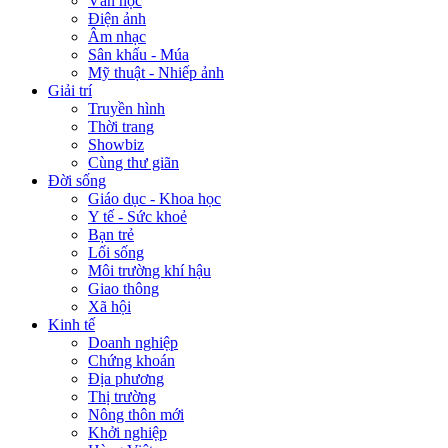
Văn học
Điện ảnh
Âm nhạc
Sân khấu - Múa
Mỹ thuật - Nhiếp ảnh
Giải trí
Truyền hình
Thời trang
Showbiz
Cùng thư giãn
Đời sống
Giáo dục - Khoa học
Y tế - Sức khoẻ
Bạn trẻ
Lối sống
Môi trường khí hậu
Giao thông
Xã hội
Kinh tế
Doanh nghiệp
Chứng khoán
Địa phương
Thị trường
Nông thôn mới
Khởi nghiệp