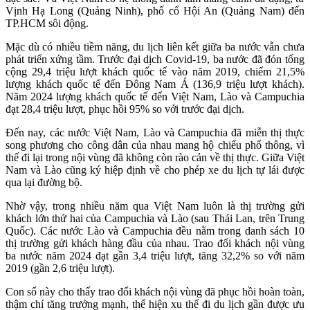
Vịnh Hạ Long (Quảng Ninh), phố cổ Hội An (Quảng Nam) đến
TP.HCM sôi động.
Mặc dù có nhiều tiềm năng, du lịch liên kết giữa ba nước vẫn chưa
phát triển xứng tầm. Trước đại dịch Covid-19, ba nước đã đón tổng
cộng 29,4 triệu lượt khách quốc tế vào năm 2019, chiếm 21,5%
lượng khách quốc tế đến Đông Nam Á (136,9 triệu lượt khách).
Năm 2024 lượng khách quốc tế đến Việt Nam, Lào và Campuchia
đạt 28,4 triệu lượt, phục hồi 95% so với trước đại dịch.
Đến nay, các nước Việt Nam, Lào và Campuchia đã miễn thị thực
song phương cho công dân của nhau mang hộ chiếu phổ thông, vì
thế đi lại trong nội vùng đã không còn rào cản về thị thực. Giữa Việt
Nam và Lào cũng ký hiệp định về cho phép xe du lịch tự lái được
qua lại đường bộ.
Nhờ vậy, trong nhiều năm qua Việt Nam luôn là thị trường gửi
khách lớn thứ hai của Campuchia và Lào (sau Thái Lan, trên Trung
Quốc). Các nước Lào và Campuchia đều nằm trong danh sách 10
thị trường gửi khách hàng đầu của nhau. Trao đổi khách nội vùng
ba nước năm 2024 đạt gần 3,4 triệu lượt, tăng 32,2% so với năm
2019 (gần 2,6 triệu lượt).
Con số này cho thấy trao đổi khách nội vùng đã phục hồi hoàn toàn,
thậm chí tăng trưởng mạnh, thể hiện xu thế đi du lịch gần được ưu