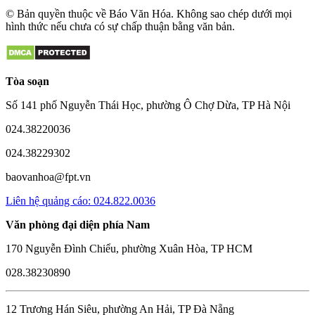
© Bản quyền thuộc về Báo Văn Hóa. Không sao chép dưới mọi
hình thức nếu chưa có sự chấp thuận bằng văn bản.
Tòa soạn
Số 141 phố Nguyễn Thái Học, phường Ô Chợ Dừa, TP Hà Nội
024.38220036
024.38229302
baovanhoa@fpt.vn
Liên hệ quảng cáo: 024.822.0036
Văn phòng đại diện phía Nam
170 Nguyễn Đình Chiểu, phường Xuân Hòa, TP HCM
028.38230890
12 Trương Hán Siêu, phường An Hải, TP Đà Nẵng