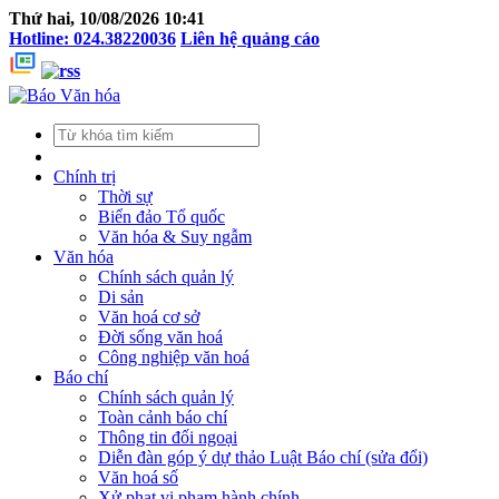
Thứ hai, 10/08/2026 10:41
Hotline: 024.38220036
Liên hệ quảng cáo
Chính trị
Thời sự
Biển đảo Tổ quốc
Văn hóa & Suy ngẫm
Văn hóa
Chính sách quản lý
Di sản
Văn hoá cơ sở
Đời sống văn hoá
Công nghiệp văn hoá
Báo chí
Chính sách quản lý
Toàn cảnh báo chí
Thông tin đối ngoại
Diễn đàn góp ý dự thảo Luật Báo chí (sửa đổi)
Văn hoá số
Xử phạt vi phạm hành chính