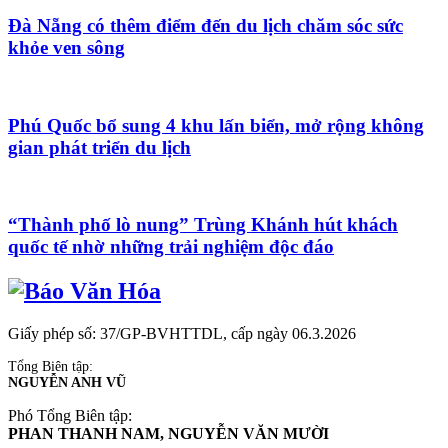
Đà Nẵng có thêm điểm đến du lịch chăm sóc sức
khỏe ven sông
Phú Quốc bổ sung 4 khu lấn biển, mở rộng không
gian phát triển du lịch
“Thành phố lò nung” Trùng Khánh hút khách
quốc tế nhờ những trải nghiệm độc đáo
Giấy phép số: 37/GP-BVHTTDL, cấp ngày 06.3.2026
Tổng Biên tập:
NGUYỄN ANH VŨ
Phó Tổng Biên tập:
PHAN THANH NAM, NGUYỄN VĂN MƯỜI