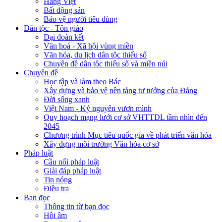
Hàng Việt
Bất động sản
Bảo vệ người tiêu dùng
Dân tộc - Tôn giáo
Đại đoàn kết
Văn hoá - Xã hội vùng miền
Văn hóa, du lịch dân tộc thiểu số
Chuyên đề dân tộc thiểu số và miền núi
Chuyên đề
Học tập và làm theo Bác
Xây dựng và bảo vệ nền tảng tư tưởng của Đảng
Đời sống xanh
Việt Nam - Kỷ nguyên vươn mình
Quy hoạch mạng lưới cơ sở VHTTDL tầm nhìn đến
2045
Chương trình Mục tiêu quốc gia về phát triển văn hóa
Xây dựng môi trường Văn hóa cơ sở
Pháp luật
Cầu nối pháp luật
Giải đáp pháp luật
Tin nóng
Điều tra
Bạn đọc
Thông tin từ bạn đọc
Hồi âm