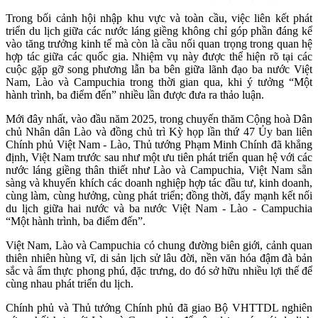
Trong bối cảnh hội nhập khu vực và toàn cầu, việc liên kết phát
triển du lịch giữa các nước láng giềng không chỉ góp phần đáng kể
vào tăng trưởng kinh tế mà còn là cầu nối quan trọng trong quan hệ
hợp tác giữa các quốc gia. Nhiệm vụ này được thể hiện rõ tại các
cuộc gặp gỡ song phương lẫn ba bên giữa lãnh đạo ba nước Việt
Nam, Lào và Campuchia trong thời gian qua, khi ý tưởng “Một
hành trình, ba điểm đến” nhiều lần được đưa ra thảo luận.
Mới đây nhất, vào đầu năm 2025, trong chuyến thăm Cộng hoà Dân
chủ Nhân dân Lào và đồng chủ trì Kỳ họp lần thứ 47 Ủy ban liên
Chính phủ Việt Nam - Lào, Thủ tướng Phạm Minh Chính đã khẳng
định, Việt Nam trước sau như một ưu tiên phát triển quan hệ với các
nước láng giềng thân thiết như Lào và Campuchia, Việt Nam sẵn
sàng và khuyến khích các doanh nghiệp hợp tác đầu tư, kinh doanh,
cùng làm, cùng hưởng, cùng phát triển; đồng thời, đẩy mạnh kết nối
du lịch giữa hai nước và ba nước Việt Nam - Lào - Campuchia
“Một hành trình, ba điểm đến”.
Việt Nam, Lào và Campuchia có chung đường biên giới, cảnh quan
thiên nhiên hùng vĩ, di sản lịch sử lâu đời, nền văn hóa đậm đà bản
sắc và ẩm thực phong phú, đặc trưng, do đó sở hữu nhiều lợi thế để
cùng nhau phát triển du lịch.
Chính phủ và Thủ tướng Chính phủ đã giao Bộ VHTTDL nghiên