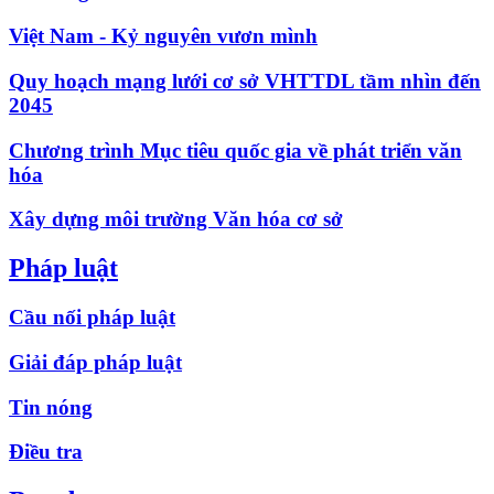
Việt Nam - Kỷ nguyên vươn mình
Quy hoạch mạng lưới cơ sở VHTTDL tầm nhìn đến
2045
Chương trình Mục tiêu quốc gia về phát triển văn
hóa
Xây dựng môi trường Văn hóa cơ sở
Pháp luật
Cầu nối pháp luật
Giải đáp pháp luật
Tin nóng
Điều tra