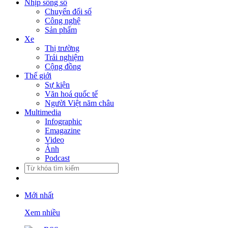
Nhịp sống số
Chuyển đổi số
Công nghệ
Sản phẩm
Xe
Thị trường
Trải nghiệm
Cộng đồng
Thế giới
Sự kiện
Văn hoá quốc tế
Người Việt năm châu
Multimedia
Infographic
Emagazine
Video
Ảnh
Podcast
Mới nhất
Xem nhiều