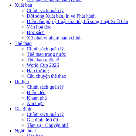
Xuất bản
Chính sách quản lý
Đời sống Xuất bản, In và Phát hành
Diễn đàn góp ý Luật sửa đổi, bổ sung Luật Xuất bản
Văn hoá đọc
Đọc sách
Xử phạt vi phạm hành chính
Thể thao
Chính sách quản lý
Thể thao trong nước
Thể thao quốc tế
World Cup 2026
Hậu trường
Câu chuyện thể thao
Du lịch
Chính sách quản lý
Điểm đến
Khám phá
Ẩm thực
Gia đình
Chính sách quản lý
Gia đình 360 độ
Tâm sự - Chuyện nhà
Nghệ thuật