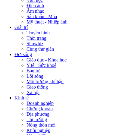
Văn học
Điện ảnh
Âm nhạc
Sân khấu - Múa
Mỹ thuật - Nhiếp ảnh
Giải trí
Truyền hình
Thời trang
Showbiz
Cùng thư giãn
Đời sống
Giáo dục - Khoa học
Y tế - Sức khoẻ
Bạn trẻ
Lối sống
Môi trường khí hậu
Giao thông
Xã hội
Kinh tế
Doanh nghiệp
Chứng khoán
Địa phương
Thị trường
Nông thôn mới
Khởi nghiệp