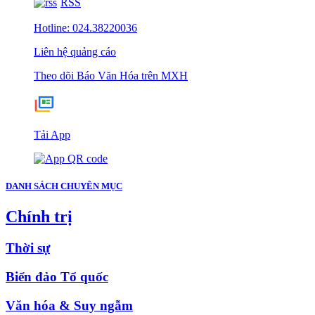
RSS
Hotline: 024.38220036
Liên hệ quảng cáo
Theo dõi Báo Văn Hóa trên MXH
Tải App
DANH SÁCH CHUYÊN MỤC
Chính trị
Thời sự
Biển đảo Tổ quốc
Văn hóa & Suy ngẫm