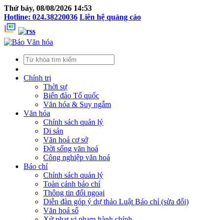
Thứ bảy, 08/08/2026 14:53
Hotline: 024.38220036
Liên hệ quảng cáo
Chính trị
Thời sự
Biển đảo Tổ quốc
Văn hóa & Suy ngẫm
Văn hóa
Chính sách quản lý
Di sản
Văn hoá cơ sở
Đời sống văn hoá
Công nghiệp văn hoá
Báo chí
Chính sách quản lý
Toàn cảnh báo chí
Thông tin đối ngoại
Diễn đàn góp ý dự thảo Luật Báo chí (sửa đổi)
Văn hoá số
Xử phạt vi phạm hành chính