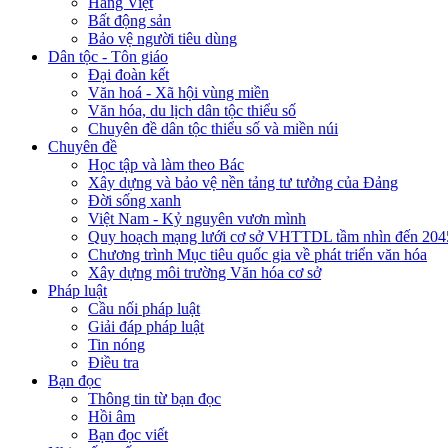
Hàng Việt
Bất động sản
Bảo vệ người tiêu dùng
Dân tộc - Tôn giáo
Đại đoàn kết
Văn hoá - Xã hội vùng miền
Văn hóa, du lịch dân tộc thiểu số
Chuyên đề dân tộc thiểu số và miền núi
Chuyên đề
Học tập và làm theo Bác
Xây dựng và bảo vệ nền tảng tư tưởng của Đảng
Đời sống xanh
Việt Nam - Kỷ nguyên vươn mình
Quy hoạch mạng lưới cơ sở VHTTDL tầm nhìn đến 204
Chương trình Mục tiêu quốc gia về phát triển văn hóa
Xây dựng môi trường Văn hóa cơ sở
Pháp luật
Cầu nối pháp luật
Giải đáp pháp luật
Tin nóng
Điều tra
Bạn đọc
Thông tin từ bạn đọc
Hồi âm
Bạn đọc viết