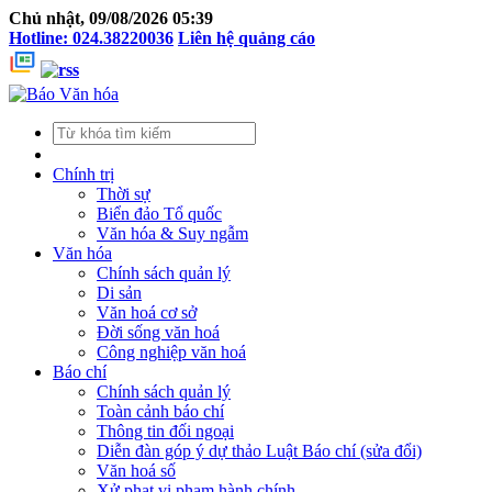
Chủ nhật, 09/08/2026 05:39
Hotline: 024.38220036
Liên hệ quảng cáo
Chính trị
Thời sự
Biển đảo Tổ quốc
Văn hóa & Suy ngẫm
Văn hóa
Chính sách quản lý
Di sản
Văn hoá cơ sở
Đời sống văn hoá
Công nghiệp văn hoá
Báo chí
Chính sách quản lý
Toàn cảnh báo chí
Thông tin đối ngoại
Diễn đàn góp ý dự thảo Luật Báo chí (sửa đổi)
Văn hoá số
Xử phạt vi phạm hành chính