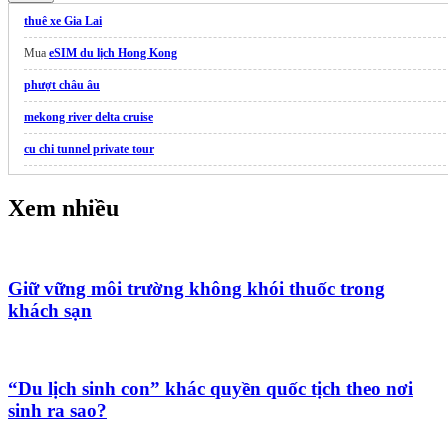
thuê xe Gia Lai
Mua
eSIM du lịch Hong Kong
phượt châu âu
mekong river delta cruise
cu chi tunnel private tour
VietKolors
mui ne day tour
Xem nhiều
Trọn Gói
Tour Cực Đông
Hấp Dẫn
Máy đo ORP Hanna
du lịch tây ninh
Giữ vững môi trường không khói thuốc trong
khách sạn
Trang web du lịch
Ghiền Đà Nẵng
du lịch nha trang
Vinhomes hạ long xanh
“Du lịch sinh con” khác quyền quốc tịch theo nơi
Vé Du Thuyền
sinh ra sao?