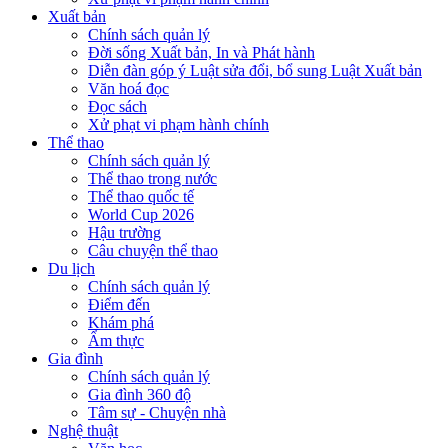
Xuất bản
Chính sách quản lý
Đời sống Xuất bản, In và Phát hành
Diễn đàn góp ý Luật sửa đổi, bổ sung Luật Xuất bản
Văn hoá đọc
Đọc sách
Xử phạt vi phạm hành chính
Thể thao
Chính sách quản lý
Thể thao trong nước
Thể thao quốc tế
World Cup 2026
Hậu trường
Câu chuyện thể thao
Du lịch
Chính sách quản lý
Điểm đến
Khám phá
Ẩm thực
Gia đình
Chính sách quản lý
Gia đình 360 độ
Tâm sự - Chuyện nhà
Nghệ thuật