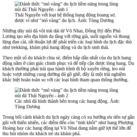
Thái Nguyên với loạt hệ thống hang động hoang sơ,
được ví như "mỏ vàng" du lịch. Ảnh: Tùng Dương
Những dãy núi đá vôi trải dài từ Võ Nhai, Đồng Hỷ đến Phú
Lương tạo nên địa hình đa tầng với rừng già, suối nguồn và thung
lũng đan cài, rất thuận lợi để phát triển các loại hình du lịch đặc thù
như trekking, khám phá hang động và du lịch sinh thái.
Theo một số du khách chia sẻ, điểm hấp dẫn nhất của du lịch hang
động nằm ở cảm giác chinh phục và để tiếp cận được lòng hang. Du
khách thường phải trải qua hành trình đi bộ xuyên rừng, leo núi
hoặc vượt những cung đường đá gồ ghề, đây là một trải nghiệm
khác biệt hoàn toàn so với các loại hình tham quan thông thường.
Các nhũ đá hình thành bên trong các hang động. Ảnh:
Tùng Dương
Trong bối cảnh khách du lịch ngày càng có xu hướng ưu tiên sự gần
gũi với thiên nhiên, các điểm đến còn "tinh khôi" như hang Phượng
Hoàng hay các hang động tại Võ Nhai đang nắm giữ lợi thế lớn để
thu hút nhóm du khách trẻ ưa khám phá.