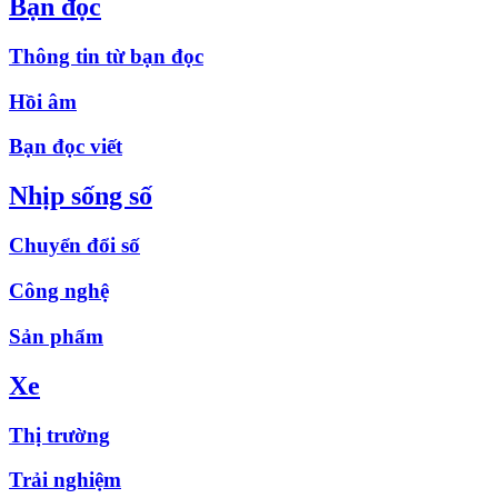
Bạn đọc
Thông tin từ bạn đọc
Hồi âm
Bạn đọc viết
Nhịp sống số
Chuyển đổi số
Công nghệ
Sản phẩm
Xe
Thị trường
Trải nghiệm