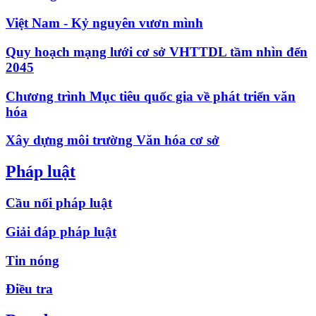
Việt Nam - Kỷ nguyên vươn mình
Quy hoạch mạng lưới cơ sở VHTTDL tầm nhìn đến
2045
Chương trình Mục tiêu quốc gia về phát triển văn
hóa
Xây dựng môi trường Văn hóa cơ sở
Pháp luật
Cầu nối pháp luật
Giải đáp pháp luật
Tin nóng
Điều tra