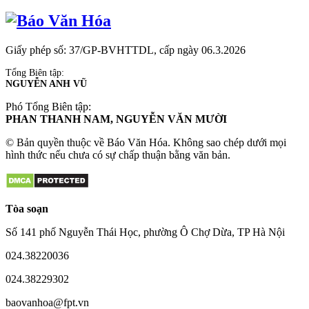
mũ bảo hiểm 1/2 hasafe
Giấy phép số: 37/GP-BVHTTDL, cấp ngày 06.3.2026
Tổng Biên tập:
NGUYỄN ANH VŨ
Phó Tổng Biên tập:
PHAN THANH NAM, NGUYỄN VĂN MƯỜI
© Bản quyền thuộc về Báo Văn Hóa. Không sao chép dưới mọi
hình thức nếu chưa có sự chấp thuận bằng văn bản.
Tòa soạn
Số 141 phố Nguyễn Thái Học, phường Ô Chợ Dừa, TP Hà Nội
024.38220036
024.38229302
baovanhoa@fpt.vn