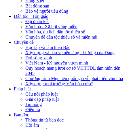
Hàng Việt
Bất động sản
Bảo vệ người tiêu dùng
Dân tộc - Tôn giáo
Đại đoàn kết
Văn hoá - Xã hội vùng miền
Văn hóa, du lịch dân tộc thiểu số
Chuyên đề dân tộc thiểu số và miền núi
Chuyên đề
Học tập và làm theo Bác
Xây dựng và bảo vệ nền tảng tư tưởng của Đảng
Đời sống xanh
Việt Nam - Kỷ nguyên vươn mình
Quy hoạch mạng lưới cơ sở VHTTDL tầm nhìn đến
2045
Chương trình Mục tiêu quốc gia về phát triển văn hóa
Xây dựng môi trường Văn hóa cơ sở
Pháp luật
Cầu nối pháp luật
Giải đáp pháp luật
Tin nóng
Điều tra
Bạn đọc
Thông tin từ bạn đọc
Hồi âm