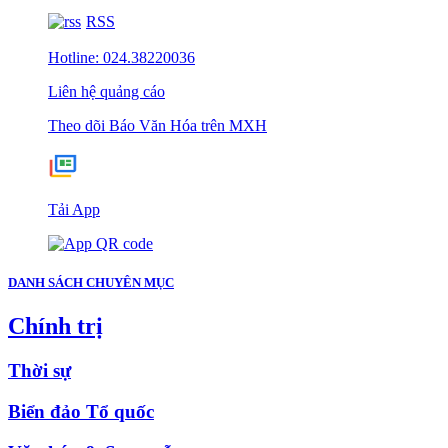
RSS
Hotline: 024.38220036
Liên hệ quảng cáo
Theo dõi Báo Văn Hóa trên MXH
Tải App
DANH SÁCH CHUYÊN MỤC
Chính trị
Thời sự
Biển đảo Tổ quốc