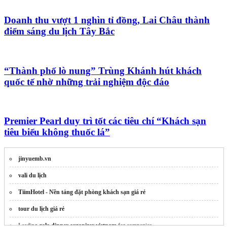
Doanh thu vượt 1 nghìn tỉ đồng, Lai Châu thành
điểm sáng du lịch Tây Bắc
“Thành phố lò nung” Trùng Khánh hút khách
quốc tế nhờ những trải nghiệm độc đáo
Premier Pearl duy trì tốt các tiêu chí “Khách sạn
tiêu biểu không thuốc lá”
jinyuemb.vn
vali du lịch
TiimHotel - Nền tảng đặt phòng khách sạn giá rẻ
tour du lịch giá rẻ
Leading
gala dinner organizer vietnam
for companies