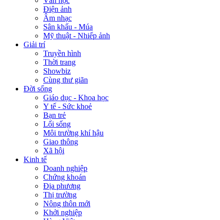
Văn học
Điện ảnh
Âm nhạc
Sân khấu - Múa
Mỹ thuật - Nhiếp ảnh
Giải trí
Truyền hình
Thời trang
Showbiz
Cùng thư giãn
Đời sống
Giáo dục - Khoa học
Y tế - Sức khoẻ
Bạn trẻ
Lối sống
Môi trường khí hậu
Giao thông
Xã hội
Kinh tế
Doanh nghiệp
Chứng khoán
Địa phương
Thị trường
Nông thôn mới
Khởi nghiệp