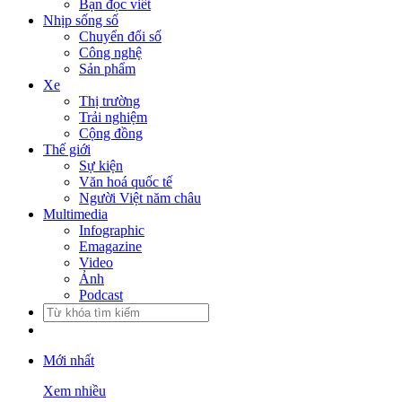
Bạn đọc viết
Nhịp sống số
Chuyển đổi số
Công nghệ
Sản phẩm
Xe
Thị trường
Trải nghiệm
Cộng đồng
Thế giới
Sự kiện
Văn hoá quốc tế
Người Việt năm châu
Multimedia
Infographic
Emagazine
Video
Ảnh
Podcast
Mới nhất
Xem nhiều