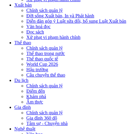
Xuất bản
Chính sách quản lý
Đời sống Xuất bản, In và Phát hành
Diễn đàn góp ý Luật sửa đổi, bổ sung Luật Xuất bản
Văn hoá đọc
Đọc sách
Xử phạt vi phạm hành chính
Thể thao
Chính sách quản lý
Thể thao trong nước
Thể thao quốc tế
World Cup 2026
Hậu trường
Câu chuyện thể thao
Du lịch
Chính sách quản lý
Điểm đến
Khám phá
Ẩm thực
Gia đình
Chính sách quản lý
Gia đình 360 độ
Tâm sự - Chuyện nhà
Nghệ thuật