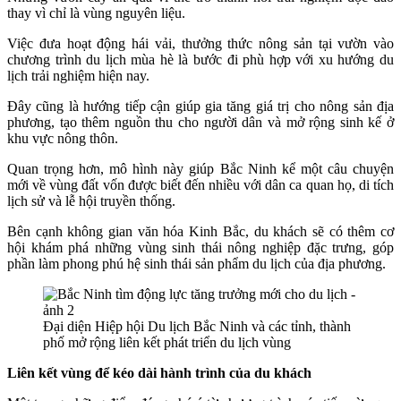
thay vì chỉ là vùng nguyên liệu.
Việc đưa hoạt động hái vải, thưởng thức nông sản tại vườn vào
chương trình du lịch mùa hè là bước đi phù hợp với xu hướng du
lịch trải nghiệm hiện nay.
Đây cũng là hướng tiếp cận giúp gia tăng giá trị cho nông sản địa
phương, tạo thêm nguồn thu cho người dân và mở rộng sinh kế ở
khu vực nông thôn.
Quan trọng hơn, mô hình này giúp Bắc Ninh kể một câu chuyện
mới về vùng đất vốn được biết đến nhiều với dân ca quan họ, di tích
lịch sử và lễ hội truyền thống.
Bên cạnh không gian văn hóa Kinh Bắc, du khách sẽ có thêm cơ
hội khám phá những vùng sinh thái nông nghiệp đặc trưng, góp
phần làm phong phú hệ sinh thái sản phẩm du lịch của địa phương.
Đại diện Hiệp hội Du lịch Bắc Ninh và các tỉnh, thành
phố mở rộng liên kết phát triển du lịch vùng
Liên kết vùng để kéo dài hành trình của du khách