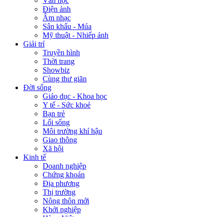
Văn học
Điện ảnh
Âm nhạc
Sân khấu - Múa
Mỹ thuật - Nhiếp ảnh
Giải trí
Truyền hình
Thời trang
Showbiz
Cùng thư giãn
Đời sống
Giáo dục - Khoa học
Y tế - Sức khoẻ
Bạn trẻ
Lối sống
Môi trường khí hậu
Giao thông
Xã hội
Kinh tế
Doanh nghiệp
Chứng khoán
Địa phương
Thị trường
Nông thôn mới
Khởi nghiệp