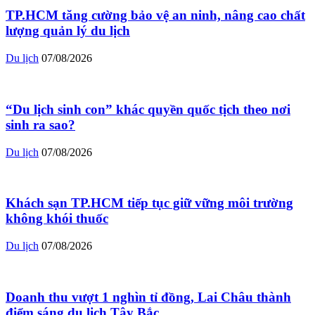
TP.HCM tăng cường bảo vệ an ninh, nâng cao chất
lượng quản lý du lịch
Du lịch
07/08/2026
“Du lịch sinh con” khác quyền quốc tịch theo nơi
sinh ra sao?
Du lịch
07/08/2026
Khách sạn TP.HCM tiếp tục giữ vững môi trường
không khói thuốc
Du lịch
07/08/2026
Doanh thu vượt 1 nghìn tỉ đồng, Lai Châu thành
điểm sáng du lịch Tây Bắc