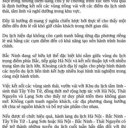
Một trong những điểm đáng chú ý từ chương trình xúc tiến vừa qua
là định hướng kết nối các vùng trồng vải với các điểm du lịch sinh
thái, tâm linh và nghỉ dưỡng trong khu vực.
Đây là hướng đi mang ý nghĩa chiến lược bởi thực tế cho thấy một
điểm đến đơn lẻ rất khó giữ chân khách trong thời gian dài.
Du lịch hiện đại không còn cạnh tranh bằng từng địa phương riêng
lẻ mà bằng các cụm điểm đến có khả năng tạo nên hành trình hoàn
chỉnh.
Bắc Ninh đang sở hữu lợi thế đặc biệt khi nằm giữa vùng du lịch
trọng điểm phía Bắc, tiếp giáp Hà Nội và kết nối thuận lợi với nhiều
trung tâm du lịch lớn. Khoảng cách địa lý ngắn cho phép hình thành
các tuyến du lịch liên tỉnh kết hợp nhiều loại hình trải nghiệm trong
cùng một hành trình.
Việc kết nối các vùng sinh thái, vườn vải với Khu du lịch tâm linh -
sinh thái Tây Yên Tử, đồng thời mở rộng hợp tác với Hà Nội, Thái
Nguyên và Lạng Sơn cho thấy tư duy phát triển theo không gian
mở. Không cạnh tranh nguồn khách, các địa phương đang hướng
tới chia sẻ nguồn khách và bổ trợ sản phẩm cho nhau.
Nếu được tổ chức hiệu quả, hành lang du lịch Hà Nội - Bắc Ninh -
Tây Yên Tử - Lạng Sơn hoặc Hà Nội - Bắc Ninh - Thái Nguyên có
thể trở thành những tuyến du lịch cuối tuần hấp dẫn đối với thị