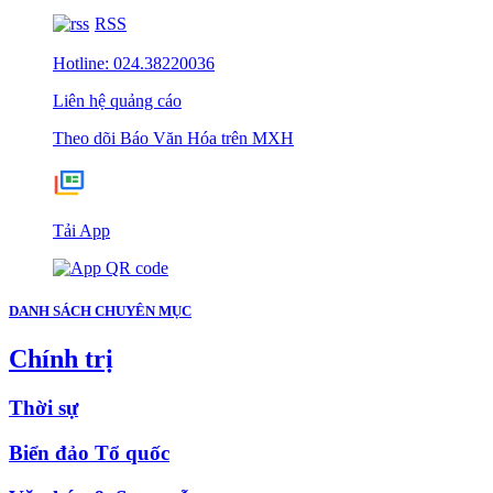
RSS
Hotline: 024.38220036
Liên hệ quảng cáo
Theo dõi Báo Văn Hóa trên MXH
Tải App
DANH SÁCH CHUYÊN MỤC
Chính trị
Thời sự
Biển đảo Tổ quốc