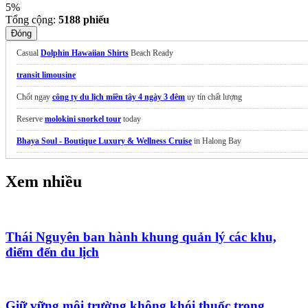
5%
Tổng cộng:
5188
phiếu
Đóng
Casual
Dolphin Hawaiian Shirts
Beach Ready
transit limousine
Chốt ngay
công ty du lịch miền tây 4 ngày 3 đêm
uy tín chất lượng
Reserve
molokini snorkel tour
today
Bhaya Soul - Boutique Luxury & Wellness Cruise
in Halong Bay
Dịch vụ
visa châu âu
uy tín
Xem nhiều
Tour Hòn Sơn 2 ngày 2 đêm
universal studios japan
Thái Nguyên ban hành khung quản lý các khu,
điểm đến du lịch
Giữ vững môi trường không khói thuốc trong