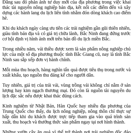
Đằng sau đó phản ánh tư duy mới của địa phương trong việc khai
thác tài nguyên nông nghiệp bản địa, kết nối các điểm đến và xây
dựng các hành lang du lịch liên tỉnh nhằm đón dòng khách cao điểm
hè.
Khi du khách ngày càng ưu tiên các trải nghiệm gần gũi thiên nhiên,
giàu tính bản địa và có giá trị chữa lành, Bắc Ninh đang đứng trước
cơ hội định vị hình ảnh mới trên bản đồ du lịch miền Bắc.
Trong nhiều năm, vải thiều được xem là sản phẩm nông nghiệp chủ
lực của một số địa phương thuộc tỉnh Bắc Giang cũ, nay là tỉnh Bắc
Ninh sau sắp xếp đơn vị hành chính.
Mỗi mùa thu hoạch, hàng nghìn tấn quả được tiêu thụ trong nước và
xuất khẩu, tạo nguồn thu đáng kể cho người dân.
Tuy nhiên, giá trị của trái vải, vùng trồng vải không chỉ nằm ở sản
lượng hay kim ngạch thương mại. Đó còn là nguồn tài nguyên du
lịch đặc sắc nếu được khai thác đúng cách.
Kinh nghiệm từ Nhật Bản, Hàn Quốc hay nhiều địa phương của
Trung Quốc cho thấy, du lịch nông nghiệp, nông thôn chỉ thực sự
hấp dẫn khi du khách được trực tiếp tham gia vào quá trình sản
xuất, thu hoạch và thưởng thức sản phẩm ngay tại nơi hình thành.
Những vườn cây ăn quả vì thế trở thành nơi trải nghiệm độc đáo