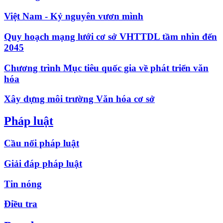
Việt Nam - Kỷ nguyên vươn mình
Quy hoạch mạng lưới cơ sở VHTTDL tầm nhìn đến
2045
Chương trình Mục tiêu quốc gia về phát triển văn
hóa
Xây dựng môi trường Văn hóa cơ sở
Pháp luật
Cầu nối pháp luật
Giải đáp pháp luật
Tin nóng
Điều tra