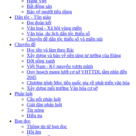
Hàng Việt
Bất động sản
Bảo vệ người tiêu dùng
Dân tộc - Tôn giáo
Đại đoàn kết
Văn hoá - Xã hội vùng miền
Văn hóa, du lịch dân tộc thiểu số
Chuyên đề dân tộc thiểu số và miền núi
Chuyên đề
Học tập và làm theo Bác
Xây dựng và bảo vệ nền tảng tư tưởng của Đảng
Đời sống xanh
Việt Nam - Kỷ nguyên vươn mình
Quy hoạch mạng lưới cơ sở VHTTDL tầm nhìn đến
2045
Chương trình Mục tiêu quốc gia về phát triển văn hóa
Xây dựng môi trường Văn hóa cơ sở
Pháp luật
Cầu nối pháp luật
Giải đáp pháp luật
Tin nóng
Điều tra
Bạn đọc
Thông tin từ bạn đọc
Hồi âm