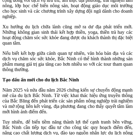
cộng đồng với dịch vụ lưu trú, ẩm thực địa phương, trải nghiệm làm
nông, lớp học chế biến nông sản, hoạt động giáo dục môi trường
cho học sinh và các chương trình xây dựng đội ngũ dành cho doanh
nghiệp.
Xu hướng du lịch chữa lành cũng mở ra dư địa phát triển mới.
Những không gian sinh thái kết hợp thiền, yoga, thiền trà hay các
hoạt động chăm sóc sức khỏe đang được du khách thành thị đặc biệt
quan tâm.
Nếu biết kết hợp giữa cảnh quan tự nhiên, văn hóa bản địa và các
dịch vụ chăm sóc sức khỏe, Bắc Ninh có thể hình thành những sản
phẩm mang giá trị gia tăng cao hơn nhiều so với các tour tham quan
thông thường.
Tạo dấu ấn mới cho du lịch Bắc Ninh
Năm 2025 và nửa đầu năm 2026 chứng kiến sự chuyển động mạnh
mẽ của du lịch Bắc Ninh. Từ việc khai thác hiệu ứng truyền thông
của Bắc Bling đến phát triển các sản phẩm nông nghiệp trải nghiệm
và mở rộng liên kết vùng, địa phương đang cho thấy quyết tâm làm
mới hình ảnh điểm đến.
Tuy nhiên, để biến tiềm năng thành lợi thế cạnh tranh bền vững,
Bắc Ninh cần tiếp tục đầu tư cho công tác quy hoạch điểm đến,
nâng cao chất lượng dịch vụ, đào tạo nguồn nhân lực du lịch nông