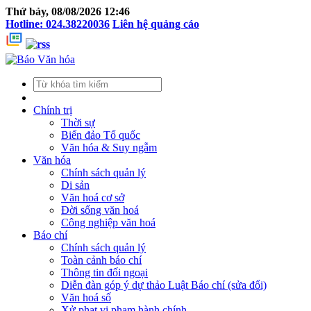
Thứ bảy, 08/08/2026 12:46
Hotline: 024.38220036
Liên hệ quảng cáo
Chính trị
Thời sự
Biển đảo Tổ quốc
Văn hóa & Suy ngẫm
Văn hóa
Chính sách quản lý
Di sản
Văn hoá cơ sở
Đời sống văn hoá
Công nghiệp văn hoá
Báo chí
Chính sách quản lý
Toàn cảnh báo chí
Thông tin đối ngoại
Diễn đàn góp ý dự thảo Luật Báo chí (sửa đổi)
Văn hoá số
Xử phạt vi phạm hành chính