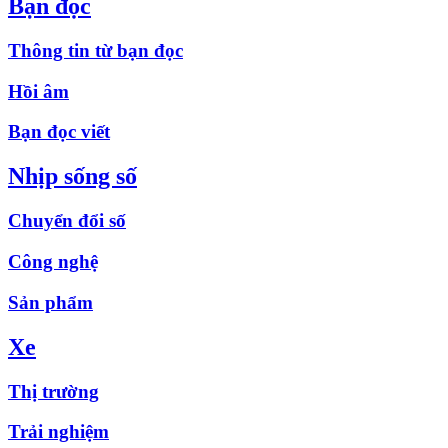
Bạn đọc
Thông tin từ bạn đọc
Hồi âm
Bạn đọc viết
Nhịp sống số
Chuyển đổi số
Công nghệ
Sản phẩm
Xe
Thị trường
Trải nghiệm