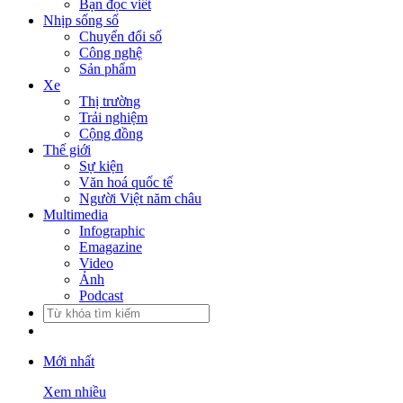
Bạn đọc viết
Nhịp sống số
Chuyển đổi số
Công nghệ
Sản phẩm
Xe
Thị trường
Trải nghiệm
Cộng đồng
Thế giới
Sự kiện
Văn hoá quốc tế
Người Việt năm châu
Multimedia
Infographic
Emagazine
Video
Ảnh
Podcast
Mới nhất
Xem nhiều