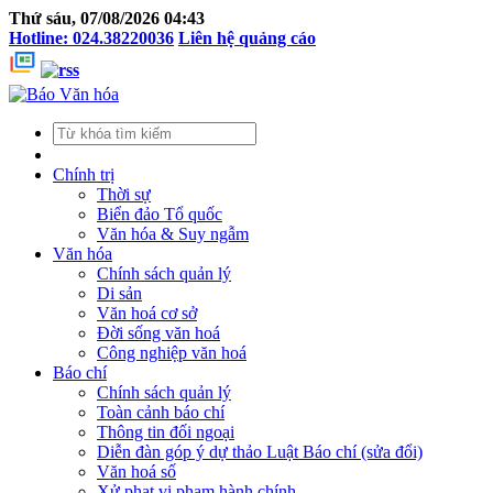
Thứ sáu, 07/08/2026 04:43
Hotline: 024.38220036
Liên hệ quảng cáo
Chính trị
Thời sự
Biển đảo Tổ quốc
Văn hóa & Suy ngẫm
Văn hóa
Chính sách quản lý
Di sản
Văn hoá cơ sở
Đời sống văn hoá
Công nghiệp văn hoá
Báo chí
Chính sách quản lý
Toàn cảnh báo chí
Thông tin đối ngoại
Diễn đàn góp ý dự thảo Luật Báo chí (sửa đổi)
Văn hoá số
Xử phạt vi phạm hành chính