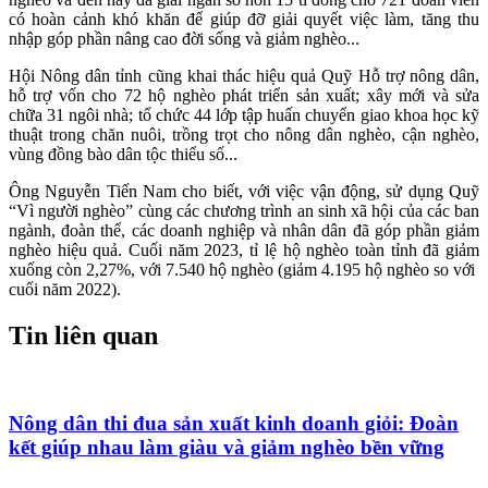
có hoàn cảnh khó khăn để giúp đỡ giải quyết việc làm, tăng thu
nhập góp phần nâng cao đời sống và giảm nghèo...
Hội Nông dân tỉnh cũng khai thác hiệu quả Quỹ Hỗ trợ nông dân,
hỗ trợ vốn cho 72 hộ nghèo phát triển sản xuất; xây mới và sửa
chữa 31 ngôi nhà; tổ chức 44 lớp tập huấn chuyển giao khoa học kỹ
thuật trong chăn nuôi, trồng trọt cho nông dân nghèo, cận nghèo,
vùng đồng bào dân tộc thiểu số...
Ông Nguyễn Tiến Nam cho biết, với việc vận động, sử dụng Quỹ
“Vì người nghèo” cùng các chương trình an sinh xã hội của các ban
ngành, đoàn thể, các doanh nghiệp và nhân dân đã góp phần giảm
nghèo hiệu quả. Cuối năm 2023, tỉ lệ hộ nghèo toàn tỉnh đã giảm
xuống còn 2,27%, với 7.540 hộ nghèo (giảm 4.195 hộ nghèo so với
cuối năm 2022).
Tin liên quan
Nông dân thi đua sản xuất kinh doanh giỏi: Đoàn
kết giúp nhau làm giàu và giảm nghèo bền vững