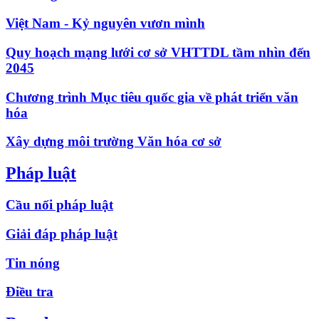
Việt Nam - Kỷ nguyên vươn mình
Quy hoạch mạng lưới cơ sở VHTTDL tầm nhìn đến
2045
Chương trình Mục tiêu quốc gia về phát triển văn
hóa
Xây dựng môi trường Văn hóa cơ sở
Pháp luật
Cầu nối pháp luật
Giải đáp pháp luật
Tin nóng
Điều tra