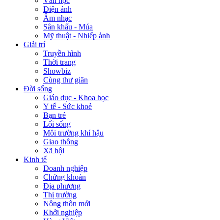
Văn học
Điện ảnh
Âm nhạc
Sân khấu - Múa
Mỹ thuật - Nhiếp ảnh
Giải trí
Truyền hình
Thời trang
Showbiz
Cùng thư giãn
Đời sống
Giáo dục - Khoa học
Y tế - Sức khoẻ
Bạn trẻ
Lối sống
Môi trường khí hậu
Giao thông
Xã hội
Kinh tế
Doanh nghiệp
Chứng khoán
Địa phương
Thị trường
Nông thôn mới
Khởi nghiệp