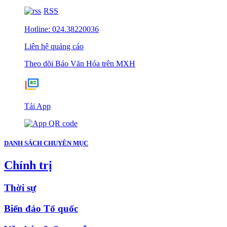
RSS
Hotline: 024.38220036
Liên hệ quảng cáo
Theo dõi Báo Văn Hóa trên MXH
Tải App
DANH SÁCH CHUYÊN MỤC
Chính trị
Thời sự
Biển đảo Tổ quốc