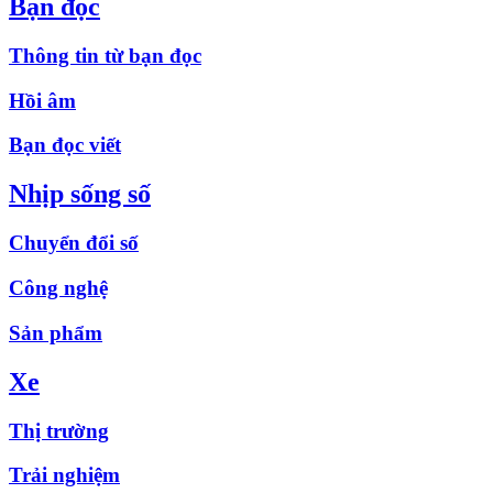
Bạn đọc
Thông tin từ bạn đọc
Hồi âm
Bạn đọc viết
Nhịp sống số
Chuyển đổi số
Công nghệ
Sản phẩm
Xe
Thị trường
Trải nghiệm