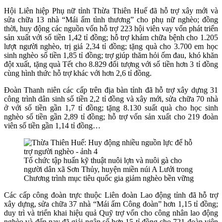
Hội Liên hiệp Phụ nữ tỉnh Thừa Thiên Huế đã hỗ trợ xây mới và
sửa chữa 13 nhà “Mái ấm tình thương” cho phụ nữ nghèo; đồng
thời, huy động các nguồn vốn hỗ trợ 223 hội viên vay vốn phát triển
sản xuất với số tiền 1,42 tỉ đồng; hỗ trợ khám chữa bệnh cho 1.205
lượt người nghèo, trị giá 2,34 tỉ đồng; tặng quà cho 3.700 em học
sinh nghèo số tiền 1,85 tỉ đồng; trợ giúp thăm hỏi ốm đau, khó khăn
đột xuất, tặng quà Tết cho 8.829 đối tượng với số tiền hơn 3 tỉ đồng
cùng hình thức hỗ trợ khác với hơn 2,6 tỉ đồng.
Đoàn Thanh niên các cấp trên địa bàn tỉnh đã hỗ trợ xây dựng 31
công trình dân sinh số tiền 2,2 tỉ đồng và xây mới, sửa chữa 70 nhà
ở với số tiền gần 1,7 tỉ đồng; tặng 8.130 suất quà cho học sinh
nghèo số tiền gần 2,89 tỉ đồng; hỗ trợ vốn sản xuất cho 219 đoàn
viên số tiền gần 1,14 tỉ đồng…
Tổ chức tập huấn kỹ thuật nuôi lợn và nuôi gà cho
người dân xã Sơn Thủy, huyện miền núi A Lưới trong
Chương trình mục tiêu quốc gia giảm nghèo bền vững
Các cấp công đoàn trực thuộc Liên đoàn Lao động tỉnh đã hỗ trợ
xây dựng, sửa chữa 37 nhà “Mái ấm Công đoàn” hơn 1,15 tỉ đồng;
duy trì và triển khai hiệu quả Quỹ trợ vốn cho công nhân lao động
nghèo và đến nay đã giải ngân số hơn 15 tỉ đồng cho 721 đoàn viên