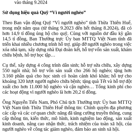
vào tháng 9.2024
Sử dụng hiệu quả Quỹ “Vì người nghèo”
Theo Ban vận động Quỹ “Vì người nghèo” tỉnh Thừa Thiên Huế,
trong một năm qua (từ tháng 9.2023 đến hết tháng 8.2024), đã có
hơn 14,9 tỉ đồng ủng hộ cho quỹ. Cùng với nguồn dư đầu kỳ gần
14,5 tỉ đồng, Ban Thường trực Ủy ban MTTQ Việt Nam tỉnh đã
triển khai nhiều chương trình hỗ trợ, giúp đỡ người nghèo trong việc
xóa nhà tạm, xây dựng nhà Đại đoàn kết, hỗ trợ vốn sản xuất, khám
chữa bệnh, hỗ trợ học tập…
Cụ thể, xây dựng 4 công trình dân sinh; hỗ trợ sửa chữa, xây dựng
550 ngôi nhà; hỗ trợ vốn sản xuất cho 266 hộ nghèo; tặng hơn
3.160 phần quà cho học sinh có hoàn cảnh khó khăn; hỗ trợ cho
khoảng 320 lượt người nghèo chữa bệnh; tặng quà Tết và hỗ trợ đột
xuất cho hơn 11.000 hộ nghèo và cận nghèo… Tổng kinh phí cho
các hoạt động vì người nghèo là hơn 20,2 tỉ đồng.
Ông Nguyễn Tiến Nam, Phó Chủ tịch Thường trực Ủy ban MTTQ
Việt Nam tỉnh Thừa Thiên Huế thông tin: Chính quyền địa phương
các cấp và các cơ quan chức năng đã tăng cường truyền thông, cung
cấp thông tin, kiến thức, mô hình, kinh nghiệm lao động, sản xuất
kinh doanh, nâng cao nhận thức, trách nhiệm của toàn xã hội, của
người nghèo về công tác giảm nghèo, đảm bảo an sinh xã hội.