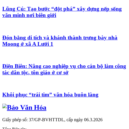
Lũng Cú: Tạo bước “đột phá” xây dựng nếp sống
văn minh nơi biên giới
Đón bằng di tích và khánh thành trưng bày nhà
Moong ở xã A Lưới 1
Điện Biên: Nâng cao nghiệp vụ cho cán bộ làm công
tác dân tộc, tôn giáo ở cơ sở
Khôi phục “trái tim” văn hóa buôn làng
Giấy phép số: 37/GP-BVHTTDL, cấp ngày 06.3.2026