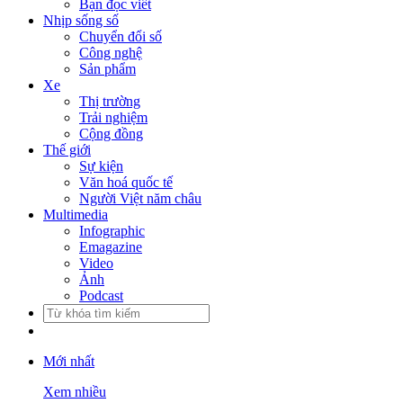
Bạn đọc viết
Nhịp sống số
Chuyển đổi số
Công nghệ
Sản phẩm
Xe
Thị trường
Trải nghiệm
Cộng đồng
Thế giới
Sự kiện
Văn hoá quốc tế
Người Việt năm châu
Multimedia
Infographic
Emagazine
Video
Ảnh
Podcast
Mới nhất
Xem nhiều