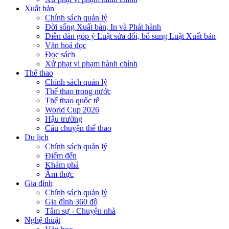
Xuất bản
Chính sách quản lý
Đời sống Xuất bản, In và Phát hành
Diễn đàn góp ý Luật sửa đổi, bổ sung Luật Xuất bản
Văn hoá đọc
Đọc sách
Xử phạt vi phạm hành chính
Thể thao
Chính sách quản lý
Thể thao trong nước
Thể thao quốc tế
World Cup 2026
Hậu trường
Câu chuyện thể thao
Du lịch
Chính sách quản lý
Điểm đến
Khám phá
Ẩm thực
Gia đình
Chính sách quản lý
Gia đình 360 độ
Tâm sự - Chuyện nhà
Nghệ thuật