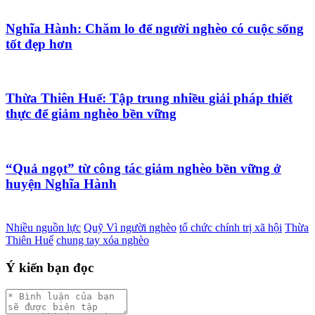
Nghĩa Hành: Chăm lo để người nghèo có cuộc sống
tốt đẹp hơn
Thừa Thiên Huế: Tập trung nhiều giải pháp thiết
thực để giảm nghèo bền vững
“Quả ngọt” từ công tác giảm nghèo bền vững ở
huyện Nghĩa Hành
Nhiều nguồn lực
Quỹ Vì người nghèo
tổ chức chính trị xã hội
Thừa
Thiên Huế
chung tay xóa nghèo
Ý kiến bạn đọc