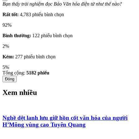
Bạn thấy trải nghiệm đọc Báo Văn hóa điện tử như thế nào?
Rất tốt:
4,783 phiếu bình chọn
92%
Bình thường:
122 phiếu bình chọn
2%
Kém:
277 phiếu bình chọn
5%
Tổng cộng:
5182
phiếu
Đóng
Xem nhiều
Nghề dệt lanh lưu giữ hồn cốt văn hóa của người
H’Mông vùng cao Tuyên Quang