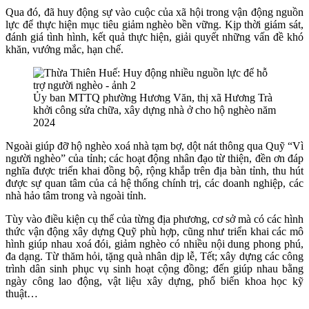
Qua đó, đã huy động sự vào cuộc của xã hội trong vận động nguồn
lực để thực hiện mục tiêu giảm nghèo bền vững. Kịp thời giám sát,
đánh giá tình hình, kết quả thực hiện, giải quyết những vấn đề khó
khăn, vướng mắc, hạn chế.
Ủy ban MTTQ phường Hương Văn, thị xã Hương Trà
khởi công sửa chữa, xây dựng nhà ở cho hộ nghèo năm
2024
Ngoài giúp đỡ hộ nghèo xoá nhà tạm bợ, dột nát thông qua Quỹ “Vì
người nghèo” của tỉnh; các hoạt động nhân đạo từ thiện, đền ơn đáp
nghĩa được triển khai đồng bộ, rộng khắp trên địa bàn tỉnh, thu hút
được sự quan tâm của cả hệ thống chính trị, các doanh nghiệp, các
nhà hảo tâm trong và ngoài tỉnh.
Tùy vào điều kiện cụ thể của từng địa phương, cơ sở mà có các hình
thức vận động xây dựng Quỹ phù hợp, cũng như triển khai các mô
hình giúp nhau xoá đói, giảm nghèo có nhiều nội dung phong phú,
đa dạng. Từ thăm hỏi, tặng quà nhân dịp lễ, Tết; xây dựng các công
trình dân sinh phục vụ sinh hoạt cộng đồng; đến giúp nhau bằng
ngày công lao động, vật liệu xây dựng, phổ biến khoa học kỹ
thuật…