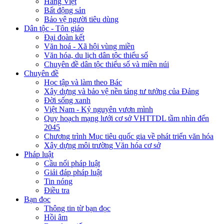
Hàng Việt
Bất động sản
Bảo vệ người tiêu dùng
Dân tộc - Tôn giáo
Đại đoàn kết
Văn hoá - Xã hội vùng miền
Văn hóa, du lịch dân tộc thiểu số
Chuyên đề dân tộc thiểu số và miền núi
Chuyên đề
Học tập và làm theo Bác
Xây dựng và bảo vệ nền tảng tư tưởng của Đảng
Đời sống xanh
Việt Nam - Kỷ nguyên vươn mình
Quy hoạch mạng lưới cơ sở VHTTDL tầm nhìn đến
2045
Chương trình Mục tiêu quốc gia về phát triển văn hóa
Xây dựng môi trường Văn hóa cơ sở
Pháp luật
Cầu nối pháp luật
Giải đáp pháp luật
Tin nóng
Điều tra
Bạn đọc
Thông tin từ bạn đọc
Hồi âm