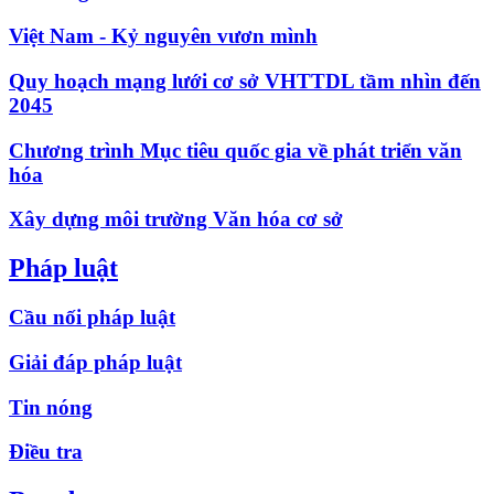
Việt Nam - Kỷ nguyên vươn mình
Quy hoạch mạng lưới cơ sở VHTTDL tầm nhìn đến
2045
Chương trình Mục tiêu quốc gia về phát triển văn
hóa
Xây dựng môi trường Văn hóa cơ sở
Pháp luật
Cầu nối pháp luật
Giải đáp pháp luật
Tin nóng
Điều tra