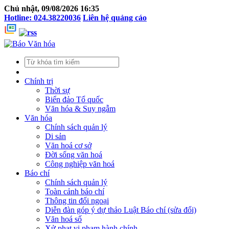
Chủ nhật, 09/08/2026 16:35
Hotline: 024.38220036
Liên hệ quảng cáo
Chính trị
Thời sự
Biển đảo Tổ quốc
Văn hóa & Suy ngẫm
Văn hóa
Chính sách quản lý
Di sản
Văn hoá cơ sở
Đời sống văn hoá
Công nghiệp văn hoá
Báo chí
Chính sách quản lý
Toàn cảnh báo chí
Thông tin đối ngoại
Diễn đàn góp ý dự thảo Luật Báo chí (sửa đổi)
Văn hoá số
Xử phạt vi phạm hành chính