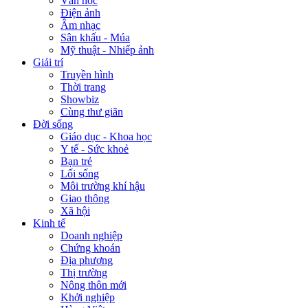
Văn học
Điện ảnh
Âm nhạc
Sân khấu - Múa
Mỹ thuật - Nhiếp ảnh
Giải trí
Truyền hình
Thời trang
Showbiz
Cùng thư giãn
Đời sống
Giáo dục - Khoa học
Y tế - Sức khoẻ
Bạn trẻ
Lối sống
Môi trường khí hậu
Giao thông
Xã hội
Kinh tế
Doanh nghiệp
Chứng khoán
Địa phương
Thị trường
Nông thôn mới
Khởi nghiệp