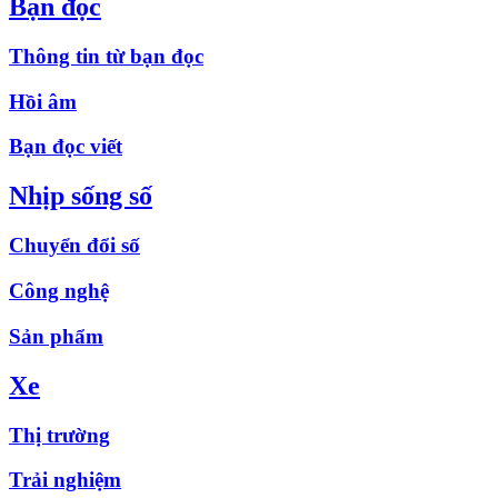
Bạn đọc
Thông tin từ bạn đọc
Hồi âm
Bạn đọc viết
Nhịp sống số
Chuyển đổi số
Công nghệ
Sản phẩm
Xe
Thị trường
Trải nghiệm