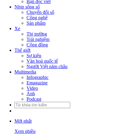
Bạn đọc viết
Nhịp sống số
Chuyển đổi số
Công nghệ
Sản phẩm
Xe
Thị trường
Trải nghiệm
Cộng đồng
Thế giới
Sự kiện
Văn hoá quốc tế
Người Việt năm châu
Multimedia
Infographic
Emagazine
Video
Ảnh
Podcast
Mới nhất
Xem nhiều