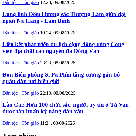
Dân tộc - Tôn giáo
12:28, 09/08/2026
Lung linh Đêm Hương sắc Thượng Lâm giữa đại
ngàn Na Hang - Lâm Bình
Dân tộc - Tôn giáo
10:54, 09/08/2026
Liên kết phát triển du lịch cộng đồng vùng Công
viên địa chất cao nguyên đá Đồng Văn
Dân tộc - Tôn giáo
23:28, 08/08/2026
Đồn Biên phòng Si Pa Phìn tăng cường gắn bó
quân dân nơi biên giới
Dân tộc - Tôn giáo
22:18, 08/08/2026
Lào Cai: Hơn 100 chức sắc, người uy tín ở Tả Van
được tập huấn kỹ năng dân vận
Dân tộc - Tôn giáo
11:24, 08/08/2026
Xem nhiều