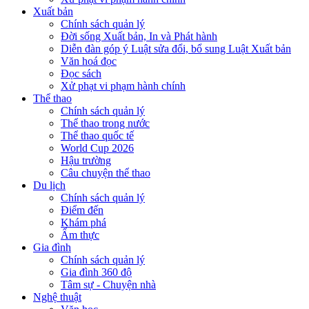
Xuất bản
Chính sách quản lý
Đời sống Xuất bản, In và Phát hành
Diễn đàn góp ý Luật sửa đổi, bổ sung Luật Xuất bản
Văn hoá đọc
Đọc sách
Xử phạt vi phạm hành chính
Thể thao
Chính sách quản lý
Thể thao trong nước
Thể thao quốc tế
World Cup 2026
Hậu trường
Câu chuyện thể thao
Du lịch
Chính sách quản lý
Điểm đến
Khám phá
Ẩm thực
Gia đình
Chính sách quản lý
Gia đình 360 độ
Tâm sự - Chuyện nhà
Nghệ thuật