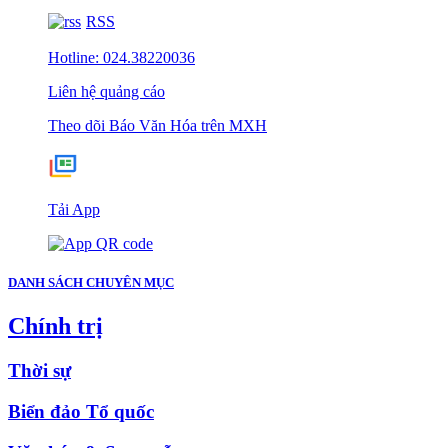
RSS
Hotline: 024.38220036
Liên hệ quảng cáo
Theo dõi Báo Văn Hóa trên MXH
Tải App
DANH SÁCH CHUYÊN MỤC
Chính trị
Thời sự
Biển đảo Tổ quốc