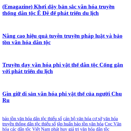
(Emagazine) Khơi dậy bản sắc văn hóa truyền
thống dân tộc Ê Đê để phát triển du lịch
Nâng cao hiệu quả tuyên truyền pháp luật và bảo
tồn văn hóa dân tộc
Truyền dạy văn hóa phi vật thể dân tộc Cống gắn
với phát triển du lịch
Gìn giữ di sản văn hóa phi vật thể của người Chu
Ru
bảo tồn văn hóa dân tộc thiểu số
cán bộ văn hóa cơ sở
văn hóa
truyền thống dân tộc thiểu số
tập huấn bảo tồn văn hóa
Cục Văn
hóa các dân tộc Việt Nam
phát huy giá trị văn hóa dân tộc