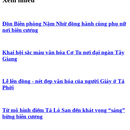
Đồn Biên phòng Nậm Nhừ đồng hành cùng phụ nữ
nơi biên cương
Khai hội sắc màu văn hóa Cơ Tu nơi đại ngàn Tây
Giang
Lễ lên đồng - nét đẹp văn hóa của người Giáy ở Tả
Phời
Từ mô hình điểm Tả Ló San đến khát vọng “sáng”
bừng biên cương