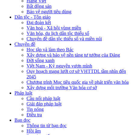
Hàng Việt
Bất động sản
Bảo vệ người tiêu dùng
Dân tộc - Tôn giáo
Đại đoàn kết
Văn hoá - Xã hội vùng miền
Văn hóa, du lịch dân tộc thiểu số
Chuyên đề dân tộc thiểu số và miền núi
Chuyên đề
Học tập và làm theo Bác
Xây dựng và bảo vệ nền tảng tư tưởng của Đảng
Đời sống xanh
Việt Nam - Kỷ nguyên vươn mình
Quy hoạch mạng lưới cơ sở VHTTDL tầm nhìn đến
2045
Chương trình Mục tiêu quốc gia về phát triển văn hóa
Xây dựng môi trường Văn hóa cơ sở
Pháp luật
Cầu nối pháp luật
Giải đáp pháp luật
Tin nóng
Điều tra
Bạn đọc
Thông tin từ bạn đọc
Hồi âm