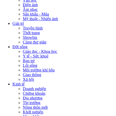
Văn học
Điện ảnh
Âm nhạc
Sân khấu - Múa
Mỹ thuật - Nhiếp ảnh
Giải trí
Truyền hình
Thời trang
Showbiz
Cùng thư giãn
Đời sống
Giáo dục - Khoa học
Y tế - Sức khoẻ
Bạn trẻ
Lối sống
Môi trường khí hậu
Giao thông
Xã hội
Kinh tế
Doanh nghiệp
Chứng khoán
Địa phương
Thị trường
Nông thôn mới
Khởi nghiệp