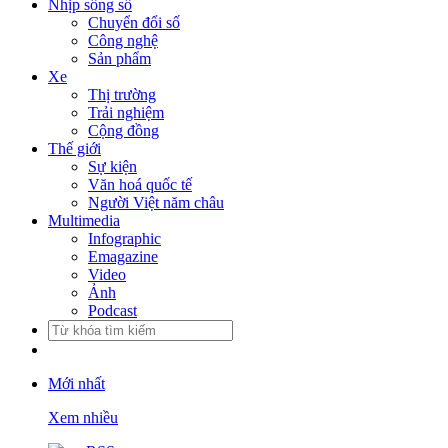
Nhịp sống số
Chuyển đổi số
Công nghệ
Sản phẩm
Xe
Thị trường
Trải nghiệm
Cộng đồng
Thế giới
Sự kiện
Văn hoá quốc tế
Người Việt năm châu
Multimedia
Infographic
Emagazine
Video
Ảnh
Podcast
Mới nhất
Xem nhiều