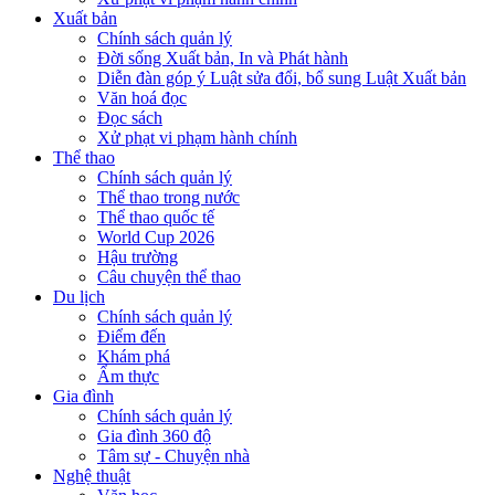
Xuất bản
Chính sách quản lý
Đời sống Xuất bản, In và Phát hành
Diễn đàn góp ý Luật sửa đổi, bổ sung Luật Xuất bản
Văn hoá đọc
Đọc sách
Xử phạt vi phạm hành chính
Thể thao
Chính sách quản lý
Thể thao trong nước
Thể thao quốc tế
World Cup 2026
Hậu trường
Câu chuyện thể thao
Du lịch
Chính sách quản lý
Điểm đến
Khám phá
Ẩm thực
Gia đình
Chính sách quản lý
Gia đình 360 độ
Tâm sự - Chuyện nhà
Nghệ thuật