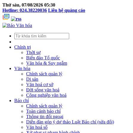
Thứ sáu, 07/08/2026 05:30
Hotline: 024.38220036
Liên hệ quảng cáo
Chính trị
Thời sự
Biển đảo Tổ quốc
Văn hóa & Suy ngẫm
Văn hóa
Chính sách quản lý
Di sản
Văn hoá cơ sở
Đời sống văn hoá
Công nghiệp văn hoá
Báo chí
Chính sách quản lý
Toàn cảnh báo chí
Thông tin đối ngoại
Diễn đàn góp ý dự thảo Luật Báo chí (sửa đổi)
Văn hoá số
Xử phạt vi phạm hành chính