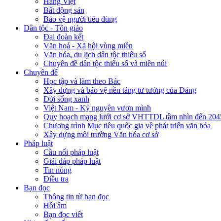
Hàng Việt
Bất động sản
Bảo vệ người tiêu dùng
Dân tộc - Tôn giáo
Đại đoàn kết
Văn hoá - Xã hội vùng miền
Văn hóa, du lịch dân tộc thiểu số
Chuyên đề dân tộc thiểu số và miền núi
Chuyên đề
Học tập và làm theo Bác
Xây dựng và bảo vệ nền tảng tư tưởng của Đảng
Đời sống xanh
Việt Nam - Kỷ nguyên vươn mình
Quy hoạch mạng lưới cơ sở VHTTDL tầm nhìn đến 204
Chương trình Mục tiêu quốc gia về phát triển văn hóa
Xây dựng môi trường Văn hóa cơ sở
Pháp luật
Cầu nối pháp luật
Giải đáp pháp luật
Tin nóng
Điều tra
Bạn đọc
Thông tin từ bạn đọc
Hồi âm
Bạn đọc viết