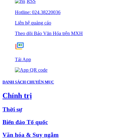
RSS
Hotline: 024.38220036
Liên hệ quảng cáo
Theo dõi Báo Văn Hóa trên MXH
Tải App
DANH SÁCH CHUYÊN MỤC
Chính trị
Thời sự
Biển đảo Tổ quốc
Văn hóa & Suy ngẫm