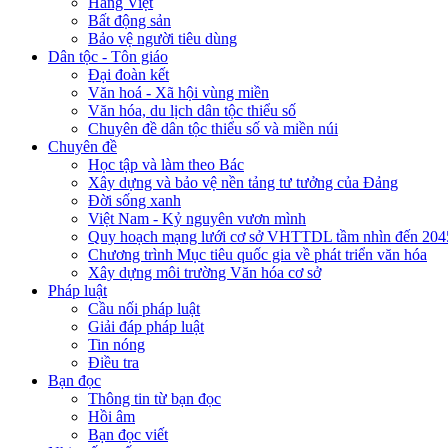
Hàng Việt
Bất động sản
Bảo vệ người tiêu dùng
Dân tộc - Tôn giáo
Đại đoàn kết
Văn hoá - Xã hội vùng miền
Văn hóa, du lịch dân tộc thiểu số
Chuyên đề dân tộc thiểu số và miền núi
Chuyên đề
Học tập và làm theo Bác
Xây dựng và bảo vệ nền tảng tư tưởng của Đảng
Đời sống xanh
Việt Nam - Kỷ nguyên vươn mình
Quy hoạch mạng lưới cơ sở VHTTDL tầm nhìn đến 204
Chương trình Mục tiêu quốc gia về phát triển văn hóa
Xây dựng môi trường Văn hóa cơ sở
Pháp luật
Cầu nối pháp luật
Giải đáp pháp luật
Tin nóng
Điều tra
Bạn đọc
Thông tin từ bạn đọc
Hồi âm
Bạn đọc viết