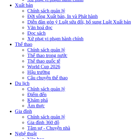
Xuất bản
Chính sách quản lý
Đời sống Xuất bản, In và Phát hành
Diễn đàn góp ý Luật sửa đổi, bổ sung Luật Xuất bản
Văn hoá đọc
Đọc sách
Xử phạt vi phạm hành chính
Thể thao
Chính sách quản lý
Thể thao trong nước
Thể thao quốc tế
World Cup 2026
Hậu trường
Câu chuyện thể thao
Du lịch
Chính sách quản lý
Điểm đến
Khám phá
Ẩm thực
Gia đình
Chính sách quản lý
Gia đình 360 độ
Tâm sự - Chuyện nhà
Nghệ thuật