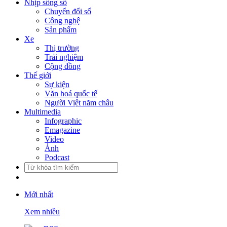
Nhịp sống số
Chuyển đổi số
Công nghệ
Sản phẩm
Xe
Thị trường
Trải nghiệm
Cộng đồng
Thế giới
Sự kiện
Văn hoá quốc tế
Người Việt năm châu
Multimedia
Infographic
Emagazine
Video
Ảnh
Podcast
Mới nhất
Xem nhiều