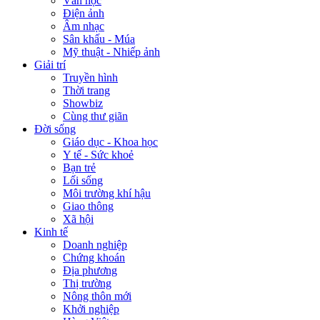
Văn học
Điện ảnh
Âm nhạc
Sân khấu - Múa
Mỹ thuật - Nhiếp ảnh
Giải trí
Truyền hình
Thời trang
Showbiz
Cùng thư giãn
Đời sống
Giáo dục - Khoa học
Y tế - Sức khoẻ
Bạn trẻ
Lối sống
Môi trường khí hậu
Giao thông
Xã hội
Kinh tế
Doanh nghiệp
Chứng khoán
Địa phương
Thị trường
Nông thôn mới
Khởi nghiệp