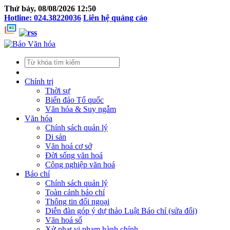
Thứ bảy, 08/08/2026 12:50
Hotline: 024.38220036
Liên hệ quảng cáo
Chính trị
Thời sự
Biển đảo Tổ quốc
Văn hóa & Suy ngẫm
Văn hóa
Chính sách quản lý
Di sản
Văn hoá cơ sở
Đời sống văn hoá
Công nghiệp văn hoá
Báo chí
Chính sách quản lý
Toàn cảnh báo chí
Thông tin đối ngoại
Diễn đàn góp ý dự thảo Luật Báo chí (sửa đổi)
Văn hoá số
Xử phạt vi phạm hành chính