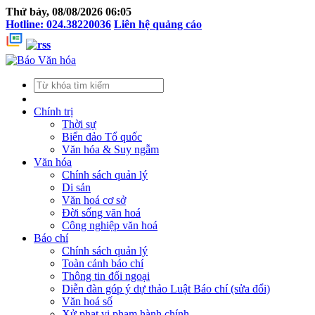
Thứ bảy, 08/08/2026 06:05
Hotline: 024.38220036
Liên hệ quảng cáo
Chính trị
Thời sự
Biển đảo Tổ quốc
Văn hóa & Suy ngẫm
Văn hóa
Chính sách quản lý
Di sản
Văn hoá cơ sở
Đời sống văn hoá
Công nghiệp văn hoá
Báo chí
Chính sách quản lý
Toàn cảnh báo chí
Thông tin đối ngoại
Diễn đàn góp ý dự thảo Luật Báo chí (sửa đổi)
Văn hoá số
Xử phạt vi phạm hành chính