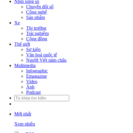
Nhịp sống số
Chuyển đổi số
Công nghệ
Sản phẩm
Xe
Thị trường
Trải nghiệm
Cộng đồng
Thế giới
Sự kiện
Văn hoá quốc tế
Người Việt năm châu
Multimedia
Infographic
Emagazine
Video
Ảnh
Podcast
Mới nhất
Xem nhiều