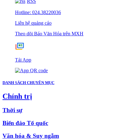
RSS
Hotline: 024.38220036
Liên hệ quảng cáo
Theo dõi Báo Văn Hóa trên MXH
Tải App
DANH SÁCH CHUYÊN MỤC
Chính trị
Thời sự
Biển đảo Tổ quốc
Văn hóa & Suy ngẫm