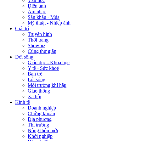
Văn học
Điện ảnh
Âm nhạc
Sân khấu - Múa
Mỹ thuật - Nhiếp ảnh
Giải trí
Truyền hình
Thời trang
Showbiz
Cùng thư giãn
Đời sống
Giáo dục - Khoa học
Y tế - Sức khoẻ
Bạn trẻ
Lối sống
Môi trường khí hậu
Giao thông
Xã hội
Kinh tế
Doanh nghiệp
Chứng khoán
Địa phương
Thị trường
Nông thôn mới
Khởi nghiệp