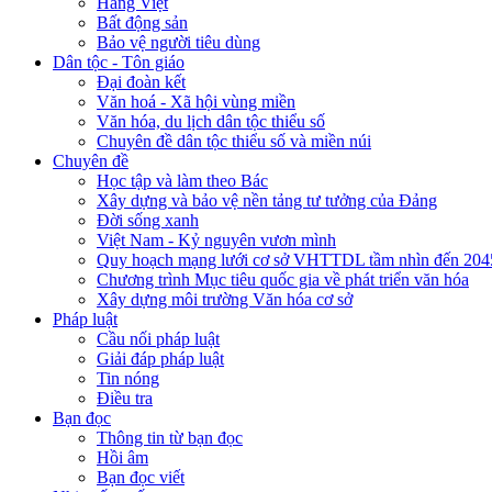
Hàng Việt
Bất động sản
Bảo vệ người tiêu dùng
Dân tộc - Tôn giáo
Đại đoàn kết
Văn hoá - Xã hội vùng miền
Văn hóa, du lịch dân tộc thiểu số
Chuyên đề dân tộc thiểu số và miền núi
Chuyên đề
Học tập và làm theo Bác
Xây dựng và bảo vệ nền tảng tư tưởng của Đảng
Đời sống xanh
Việt Nam - Kỷ nguyên vươn mình
Quy hoạch mạng lưới cơ sở VHTTDL tầm nhìn đến 204
Chương trình Mục tiêu quốc gia về phát triển văn hóa
Xây dựng môi trường Văn hóa cơ sở
Pháp luật
Cầu nối pháp luật
Giải đáp pháp luật
Tin nóng
Điều tra
Bạn đọc
Thông tin từ bạn đọc
Hồi âm
Bạn đọc viết