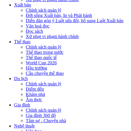
Xuất bản
Chính sách quản lý
Đời sống Xuất bản, In và Phát hành
Diễn đàn góp ý Luật sửa đổi, bổ sung Luật Xuất bản
Văn hoá đọc
Đọc sách
Xử phạt vi phạm hành chính
Thể thao
Chính sách quản lý
Thể thao trong nước
Thể thao quốc tế
World Cup 2026
Hậu trường
Câu chuyện thể thao
Du lịch
Chính sách quản lý
Điểm đến
Khám phá
Ẩm thực
Gia đình
Chính sách quản lý
Gia đình 360 độ
Tâm sự - Chuyện nhà
Nghệ thuật