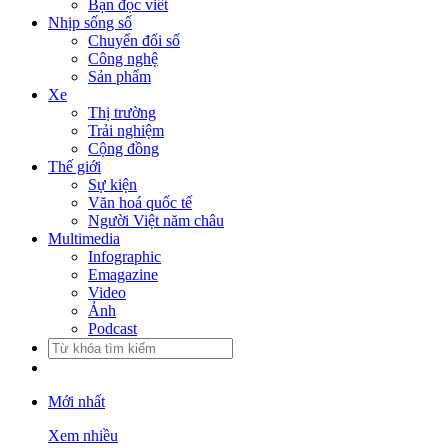
Bạn đọc viết
Nhịp sống số
Chuyển đổi số
Công nghệ
Sản phẩm
Xe
Thị trường
Trải nghiệm
Cộng đồng
Thế giới
Sự kiện
Văn hoá quốc tế
Người Việt năm châu
Multimedia
Infographic
Emagazine
Video
Ảnh
Podcast
Mới nhất
Xem nhiều