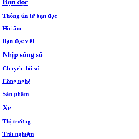
Bạn đọc
Thông tin từ bạn đọc
Hồi âm
Bạn đọc viết
Nhịp sống số
Chuyển đổi số
Công nghệ
Sản phẩm
Xe
Thị trường
Trải nghiệm