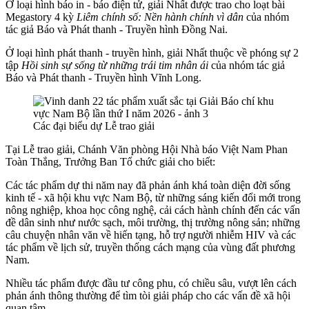
Ở loại hình báo in - báo điện tử, giải Nhất được trao cho loạt bài
Megastory 4 kỳ
Liêm chính số: Nền hành chính vì dân
của nhóm
tác giả Báo và Phát thanh - Truyền hình Đồng Nai.
Ở loại hình phát thanh - truyền hình, giải Nhất thuộc về phóng sự 2
tập
Hồi sinh sự sống từ những trái tim nhân ái
của nhóm tác giả
Báo và Phát thanh - Truyền hình Vĩnh Long.
Các đại biểu dự Lễ trao giải
Tại Lễ trao giải, Chánh Văn phòng Hội Nhà báo Việt Nam
Phan
Toàn Thắng,
Trưởng Ban Tổ chức giải cho biết:
Các tác phẩm dự thi năm nay đã phản ánh khá toàn diện đời sống
kinh tế - xã hội khu vực Nam Bộ, từ những sáng kiến đổi mới trong
nông nghiệp, khoa học công nghệ, cải cách hành chính đến các vấn
đề dân sinh như nước sạch, môi trường, thị trường nông sản; những
câu chuyện nhân văn về hiến tạng, hỗ trợ người nhiễm HIV và các
tác phẩm về lịch sử, truyền thống cách mạng của vùng đất phương
Nam.
Nhiều tác phẩm được đầu tư công phu, có chiều sâu, vượt lên cách
phản ánh thông thường để tìm tòi giải pháp cho các vấn đề xã hội
quan tâm.