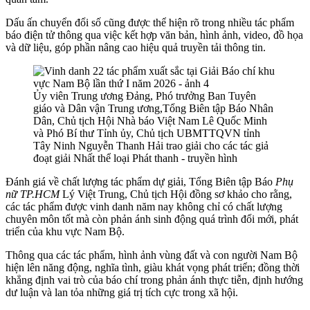
Dấu ấn chuyển đổi số cũng được thể hiện rõ trong nhiều tác phẩm
báo điện tử thông qua việc kết hợp văn bản, hình ảnh, video, đồ họa
và dữ liệu, góp phần nâng cao hiệu quả truyền tải thông tin.
Ủy viên Trung ương Đảng, Phó trưởng Ban Tuyên
giáo và Dân vận Trung ương,Tổng Biên tập Báo Nhân
Dân, Chủ tịch Hội Nhà báo Việt Nam Lê Quốc Minh
và Phó Bí thư Tỉnh ủy, Chủ tịch UBMTTQVN tỉnh
Tây Ninh Nguyễn Thanh Hải trao giải cho các tác giả
đoạt giải Nhất thể loại Phát thanh - truyền hình
Đánh giá về chất lượng tác phẩm dự giải, Tổng Biên tập Báo
Phụ
nữ TP.HCM
Lý Việt Trung,
Chủ tịch Hội đồng sơ khảo cho rằng,
các tác phẩm được vinh danh năm nay không chỉ có chất lượng
chuyên môn tốt mà còn phản ánh sinh động quá trình đổi mới, phát
triển của khu vực Nam Bộ.
Thông qua các tác phẩm, hình ảnh vùng đất và con người Nam Bộ
hiện lên năng động, nghĩa tình, giàu khát vọng phát triển; đồng thời
khẳng định vai trò của báo chí trong phản ánh thực tiễn, định hướng
dư luận và lan tỏa những giá trị tích cực trong xã hội.