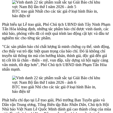
BTC trao giải Nhất cho các tác giả ở loại hình Báo in,
báo điện tử
Phát biểu tại Lễ trao giải, Phó Chủ tịch UBND tỉnh Tây Ninh Phạm
Tấn Hòa khẳng định, những tác phẩm báo chí được vinh danh, các
nhà báo, phóng viên đã có một quá trình lao động cật lực và đầu tư
nghiêm túc cho từng tác phẩm.
"Các sản phẩm báo chí chất lượng là minh chứng cụ thể, sinh động,
cho thấy vai trò đặc biệt quan trọng của báo chí. Đó là không chỉ
truyền tải thông tin mà còn hướng khán, thính giả, độc giả đến giá
trị cốt lõi là chân - thiện - mỹ, vun đắp, xây dựng xã hội ngày càng
văn minh, tốt đẹp hơn", Phó Chủ tịch UBND tỉnh Phạm Tấn Hòa
nhấn mạnh.
BTC trao giải Nhì cho các tác giả ở loại hình Báo in,
báo điện tử
Phát biểu chỉ đạo tại Lễ trao giải, Phó trưởng Ban Tuyên giáo và
Dân vận Trung ương, Tổng Biên tập Báo
Nhân Dân
, Chủ tịch Hội
Nhà báo Việt Nam
Lê Quốc Minh đánh giá cao t
hành công của mùa