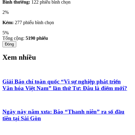
Bình thường:
122 phiếu bình chọn
2%
Kém:
277 phiếu bình chọn
5%
Tổng cộng:
5190
phiếu
Đóng
Xem nhiều
Giải Báo chí toàn quốc “Vì sự nghiệp phát triển
Văn hóa Việt Nam” lần thứ Tư: Đâu là điểm mới?
Ngày này năm xưa: Báo “Thanh niên” ra số đầu
tiên tại Sài Gòn