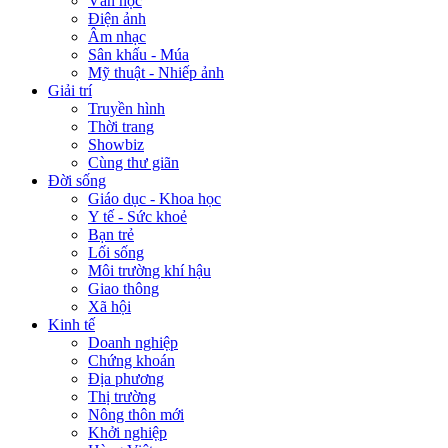
Văn học
Điện ảnh
Âm nhạc
Sân khấu - Múa
Mỹ thuật - Nhiếp ảnh
Giải trí
Truyền hình
Thời trang
Showbiz
Cùng thư giãn
Đời sống
Giáo dục - Khoa học
Y tế - Sức khoẻ
Bạn trẻ
Lối sống
Môi trường khí hậu
Giao thông
Xã hội
Kinh tế
Doanh nghiệp
Chứng khoán
Địa phương
Thị trường
Nông thôn mới
Khởi nghiệp