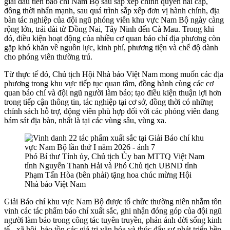
giải đầu tiên báo chí Nam Bộ sau sắp xếp chính quyền hai cấp,
đồng thời
nhấn mạnh
, sau quá trình sắp xếp đơn vị hành chính, địa
bàn tác nghiệp của đội ngũ phóng viên khu vực Nam Bộ ngày càng
rộng lớn, trải dài từ Đồng Nai, Tây Ninh đến Cà Mau. Trong khi
đó, điều kiện hoạt động của nhiều cơ quan báo chí địa phương còn
gặp khó khăn về nguồn lực, kinh phí, phương tiện và chế độ dành
cho phóng viên thường trú.
Từ thực tế đó, Chủ tịch Hội Nhà báo Việt Nam mong muốn các địa
phương trong khu vực tiếp tục quan tâm, đồng hành cùng các cơ
quan báo chí và đội ngũ người làm báo; tạo điều kiện thuận lợi hơn
trong tiếp cận thông tin, tác nghiệp tại cơ sở, đồng thời có những
chính sách hỗ trợ, động viên phù hợp đối với các phóng viên đang
bám sát địa bàn, nhất là tại các vùng sâu, vùng xa.
Phó Bí thư Tỉnh ủy, Chủ tịch Ủy ban MTTQ Việt Nam
tỉnh Nguyễn Thanh Hải và Phó Chủ tịch UBND tỉnh
Phạm Tấn Hòa (bên phải) tặng hoa chúc mừng Hội
Nhà báo Việt Nam
Giải Báo chí khu vực Nam Bộ được tổ chức thường niên nhằm tôn
vinh các tác phẩm báo chí xuất sắc, ghi nhận đóng góp của đội ngũ
người làm báo trong công tác tuyên truyền, phản ánh đời sống kinh
tế - xã hội, bảo tồn các giá trị văn hóa và thúc đẩy sự phát triển bền