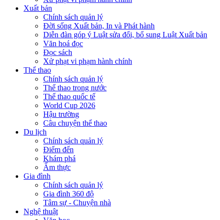
Xuất bản
Chính sách quản lý
Đời sống Xuất bản, In và Phát hành
Diễn đàn góp ý Luật sửa đổi, bổ sung Luật Xuất bản
Văn hoá đọc
Đọc sách
Xử phạt vi phạm hành chính
Thể thao
Chính sách quản lý
Thể thao trong nước
Thể thao quốc tế
World Cup 2026
Hậu trường
Câu chuyện thể thao
Du lịch
Chính sách quản lý
Điểm đến
Khám phá
Ẩm thực
Gia đình
Chính sách quản lý
Gia đình 360 độ
Tâm sự - Chuyện nhà
Nghệ thuật