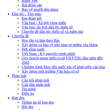
Hàng Việt
Bất động sản
Bảo vệ người tiêu dùng
Dân tộc - Tôn giáo
Đại đoàn kết
Văn hoá - Xã hội vùng miền
Văn hóa, du lịch dân tộc thiểu số
Chuyên đề dân tộc thiểu số và miền núi
Chuyên đề
Học tập và làm theo Bác
Xây dựng và bảo vệ nền tảng tư tưởng của Đảng
Đời sống xanh
Việt Nam - Kỷ nguyên vươn mình
Quy hoạch mạng lưới cơ sở VHTTDL tầm nhìn đến
2045
Chương trình Mục tiêu quốc gia về phát triển văn hóa
Xây dựng môi trường Văn hóa cơ sở
Pháp luật
Cầu nối pháp luật
Giải đáp pháp luật
Tin nóng
Điều tra
Bạn đọc
Thông tin từ bạn đọc
Hồi âm