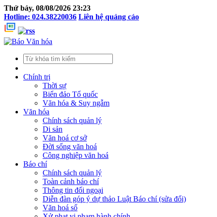
Thứ bảy, 08/08/2026 23:23
Hotline: 024.38220036
Liên hệ quảng cáo
Chính trị
Thời sự
Biển đảo Tổ quốc
Văn hóa & Suy ngẫm
Văn hóa
Chính sách quản lý
Di sản
Văn hoá cơ sở
Đời sống văn hoá
Công nghiệp văn hoá
Báo chí
Chính sách quản lý
Toàn cảnh báo chí
Thông tin đối ngoại
Diễn đàn góp ý dự thảo Luật Báo chí (sửa đổi)
Văn hoá số
Xử phạt vi phạm hành chính