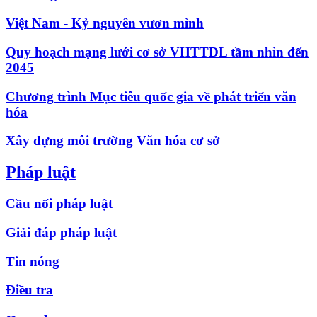
Việt Nam - Kỷ nguyên vươn mình
Quy hoạch mạng lưới cơ sở VHTTDL tầm nhìn đến
2045
Chương trình Mục tiêu quốc gia về phát triển văn
hóa
Xây dựng môi trường Văn hóa cơ sở
Pháp luật
Cầu nối pháp luật
Giải đáp pháp luật
Tin nóng
Điều tra