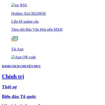
RSS
Hotline: 024.38220036
Liên hệ quảng cáo
Theo dõi Báo Văn Hóa trên MXH
Tải App
DANH SÁCH CHUYÊN MỤC
Chính trị
Thời sự
Biển đảo Tổ quốc