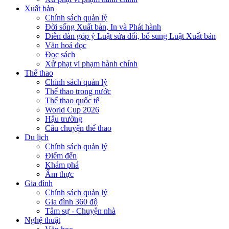
Xuất bản
Chính sách quản lý
Đời sống Xuất bản, In và Phát hành
Diễn đàn góp ý Luật sửa đổi, bổ sung Luật Xuất bản
Văn hoá đọc
Đọc sách
Xử phạt vi phạm hành chính
Thể thao
Chính sách quản lý
Thể thao trong nước
Thể thao quốc tế
World Cup 2026
Hậu trường
Câu chuyện thể thao
Du lịch
Chính sách quản lý
Điểm đến
Khám phá
Ẩm thực
Gia đình
Chính sách quản lý
Gia đình 360 độ
Tâm sự - Chuyện nhà
Nghệ thuật