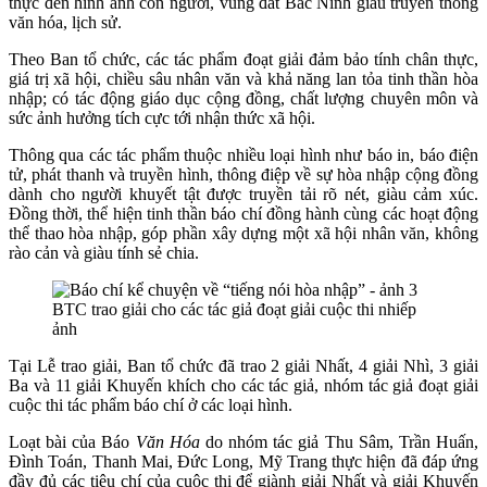
thực đến hình ảnh con người, vùng đất Bắc Ninh giàu truyền thống
văn hóa, lịch sử.
Theo Ban tổ chức, các tác phẩm đoạt giải đảm bảo tính chân thực,
giá trị xã hội, chiều sâu nhân văn và khả năng lan tỏa tinh thần hòa
nhập; có tác động giáo dục cộng đồng, chất lượng chuyên môn và
sức ảnh hưởng tích cực tới nhận thức xã hội.
Thông qua các tác phẩm thuộc nhiều loại hình như báo in, báo điện
tử, phát thanh và truyền hình, thông điệp về sự hòa nhập cộng đồng
dành cho người khuyết tật được truyền tải rõ nét, giàu cảm xúc.
Đồng thời, thể hiện tinh thần báo chí đồng hành cùng các hoạt động
thể thao hòa nhập, góp phần xây dựng một xã hội nhân văn, không
rào cản và giàu tính sẻ chia.
BTC trao giải cho các tác giả đoạt giải cuộc thi nhiếp
ảnh
Tại Lễ trao giải, Ban tổ chức đã trao 2 giải Nhất, 4 giải Nhì, 3 giải
Ba và 11 giải Khuyến khích cho các tác giả, nhóm tác giả đoạt giải
cuộc thi tác phẩm báo chí ở các loại hình.
Loạt bài của Báo
Văn Hóa
do nhóm tác giả Thu Sâm, Trần Huấn,
Đình Toán, Thanh Mai, Đức Long, Mỹ Trang thực hiện đã đáp ứng
đầy đủ các tiêu chí của cuộc thi để giành giải Nhất và giải Khuyến