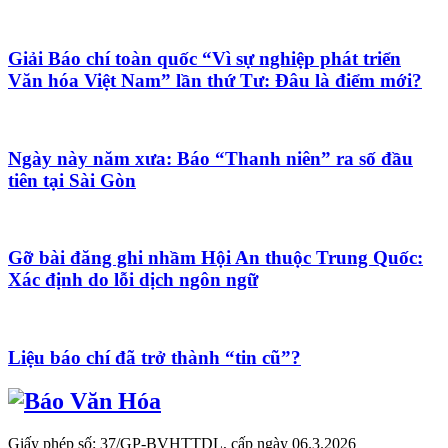
Giải Báo chí toàn quốc “Vì sự nghiệp phát triển
Văn hóa Việt Nam” lần thứ Tư: Đâu là điểm mới?
Ngày này năm xưa: Báo “Thanh niên” ra số đầu
tiên tại Sài Gòn
Gỡ bài đăng ghi nhầm Hội An thuộc Trung Quốc:
Xác định do lỗi dịch ngôn ngữ
Liệu báo chí đã trở thành “tin cũ”?
Giấy phép số: 37/GP-BVHTTDL, cấp ngày 06.3.2026