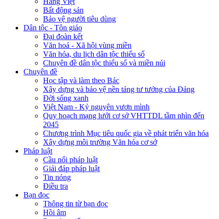
Hàng Việt
Bất động sản
Bảo vệ người tiêu dùng
Dân tộc - Tôn giáo
Đại đoàn kết
Văn hoá - Xã hội vùng miền
Văn hóa, du lịch dân tộc thiểu số
Chuyên đề dân tộc thiểu số và miền núi
Chuyên đề
Học tập và làm theo Bác
Xây dựng và bảo vệ nền tảng tư tưởng của Đảng
Đời sống xanh
Việt Nam - Kỷ nguyên vươn mình
Quy hoạch mạng lưới cơ sở VHTTDL tầm nhìn đến
2045
Chương trình Mục tiêu quốc gia về phát triển văn hóa
Xây dựng môi trường Văn hóa cơ sở
Pháp luật
Cầu nối pháp luật
Giải đáp pháp luật
Tin nóng
Điều tra
Bạn đọc
Thông tin từ bạn đọc
Hồi âm