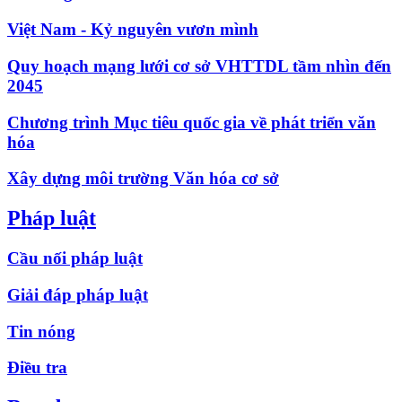
Việt Nam - Kỷ nguyên vươn mình
Quy hoạch mạng lưới cơ sở VHTTDL tầm nhìn đến
2045
Chương trình Mục tiêu quốc gia về phát triển văn
hóa
Xây dựng môi trường Văn hóa cơ sở
Pháp luật
Cầu nối pháp luật
Giải đáp pháp luật
Tin nóng
Điều tra