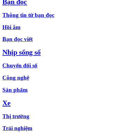
Bạn đọc
Thông tin từ bạn đọc
Hồi âm
Bạn đọc viết
Nhịp sống số
Chuyển đổi số
Công nghệ
Sản phẩm
Xe
Thị trường
Trải nghiệm