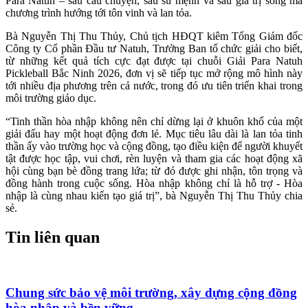
Para Natuh – sáu câu chuyện, sáu sứ mệnh và sáu giá trị sống mà
chương trình hướng tới tôn vinh và lan tỏa.
Bà Nguyễn Thị Thu Thủy, Chủ tịch HĐQT kiêm Tổng Giám đốc
Công ty Cổ phần Đầu tư Natuh, Trưởng Ban tổ chức giải cho biết,
từ những kết quả tích cực đạt được tại chuỗi Giải Para Natuh
Pickleball Bắc Ninh 2026, đơn vị sẽ tiếp tục mở rộng mô hình này
tới nhiều địa phương trên cả nước, trong đó ưu tiên triển khai trong
môi trường giáo dục.
“Tinh thần hòa nhập không nên chỉ dừng lại ở khuôn khổ của một
giải đấu hay một hoạt động đơn lẻ. Mục tiêu lâu dài là lan tỏa tinh
thần ấy vào trường học và cộng đồng, tạo điều kiện để người khuyết
tật được học tập, vui chơi, rèn luyện và tham gia các hoạt động xã
hội cùng bạn bè đồng trang lứa; từ đó được ghi nhận, tôn trọng và
đồng hành trong cuộc sống. Hòa nhập không chỉ là hỗ trợ - Hòa
nhập là cùng nhau kiến tạo giá trị”, bà Nguyễn Thị Thu Thủy chia
sẻ.
Tin liên quan
Chung sức bảo vệ môi trường, xây dựng cộng đồng
hòa nhập và bền vững