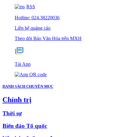
RSS
Hotline: 024.38220036
Liên hệ quảng cáo
Theo dõi Báo Văn Hóa trên MXH
Tải App
DANH SÁCH CHUYÊN MỤC
Chính trị
Thời sự
Biển đảo Tổ quốc