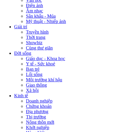
Văn học
Điện ảnh
Âm nhạc
Sân khấu - Múa
Mỹ thuật - Nhiếp ảnh
Giải trí
Truyền hình
Thời trang
Showbiz
Cùng thư giãn
Đời sống
Giáo dục - Khoa học
Y tế - Sức khoẻ
Bạn trẻ
Lối sống
Môi trường khí hậu
Giao thông
Xã hội
Kinh tế
Doanh nghiệp
Chứng khoán
Địa phương
Thị trường
Nông thôn mới
Khởi nghiệp