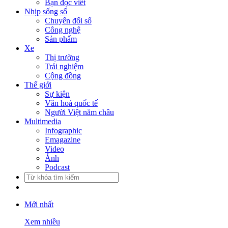
Bạn đọc viết
Nhịp sống số
Chuyển đổi số
Công nghệ
Sản phẩm
Xe
Thị trường
Trải nghiệm
Cộng đồng
Thế giới
Sự kiện
Văn hoá quốc tế
Người Việt năm châu
Multimedia
Infographic
Emagazine
Video
Ảnh
Podcast
Mới nhất
Xem nhiều