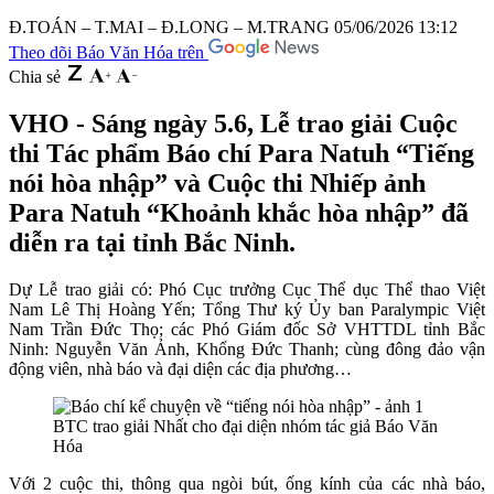
Đ.TOÁN – T.MAI – Đ.LONG – M.TRANG
05/06/2026 13:12
Theo dõi Báo Văn Hóa trên
Chia sẻ
VHO - Sáng ngày 5.6, Lễ trao giải Cuộc
thi Tác phẩm Báo chí Para Natuh “Tiếng
nói hòa nhập” và Cuộc thi Nhiếp ảnh
Para Natuh “Khoảnh khắc hòa nhập” đã
diễn ra tại tỉnh Bắc Ninh.
Dự Lễ trao giải có: Phó Cục trưởng Cục Thể dục Thể thao Việt
Nam Lê Thị Hoàng Yến; Tổng Thư ký Ủy ban Paralympic Việt
Nam Trần Đức Thọ; các Phó Giám đốc Sở VHTTDL tỉnh Bắc
Ninh: Nguyễn Văn Ảnh, Khổng Đức Thanh; cùng đông đảo vận
động viên, nhà báo và đại diện các địa phương…
BTC trao giải Nhất cho đại diện nhóm tác giả Báo Văn
Hóa
Với 2 cuộc thi, thông qua ngòi bút, ống kính của các nhà báo,