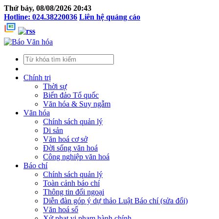
Thứ bảy, 08/08/2026 20:43
Hotline: 024.38220036
Liên hệ quảng cáo
Chính trị
Thời sự
Biển đảo Tổ quốc
Văn hóa & Suy ngẫm
Văn hóa
Chính sách quản lý
Di sản
Văn hoá cơ sở
Đời sống văn hoá
Công nghiệp văn hoá
Báo chí
Chính sách quản lý
Toàn cảnh báo chí
Thông tin đối ngoại
Diễn đàn góp ý dự thảo Luật Báo chí (sửa đổi)
Văn hoá số
Xử phạt vi phạm hành chính