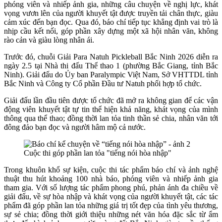
phóng viên và nhiếp ảnh gia, những câu chuyện về nghị lực, khát
vọng vươn lên của người khuyết tật được truyền tải chân thực, giàu
cảm xúc đến bạn đọc. Qua đó, báo chí tiếp tục khẳng định vai trò là
nhịp cầu kết nối, góp phần xây dựng một xã hội nhân văn, không
rào cản và giàu lòng nhân ái.
Trước đó, chuỗi Giải Para Natuh Pickleball Bắc Ninh 2026 diễn ra
ngày 2.5 tại Nhà thi đấu Thể thao 1 (phường Bắc Giang, tỉnh Bắc
Ninh). Giải đấu do Ủy ban Paralympic Việt Nam, Sở VHTTDL tỉnh
Bắc Ninh và Công ty Cổ phần Đầu tư Natuh phối hợp tổ chức.
Giải đấu lần đầu tiên được tổ chức đã mở ra không gian để các vận
động viên khuyết tật tự tin thể hiện khả năng, khát vọng của mình
thông qua thể thao; đồng thời lan tỏa tinh thần sẻ chia, nhân văn tới
đông đảo bạn đọc và người hâm mộ cả nước.
Cuộc thi góp phần lan tỏa "tiếng nói hòa nhập"
Trong khuôn khổ sự kiện, cuộc thi tác phẩm báo chí và ảnh nghệ
thuật thu hút khoảng 100 nhà báo, phóng viên và nhiếp ảnh gia
tham gia. Với số lượng tác phẩm phong phú, phản ánh đa chiều về
giải đấu, về sự hòa nhập và khát vọng của người khuyết tật, các tác
phẩm đã góp phần lan tỏa những giá trị tốt đẹp của tình yêu thương,
sự sẻ chia; đồng thời giới thiệu những nét văn hóa đặc sắc từ ẩm