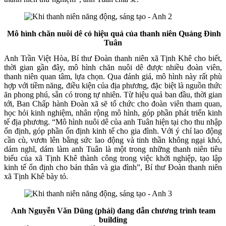
Mô hình chăn nuôi dê có hiệu quả của thanh niên Quảng Đình
Tuân
Anh Trần Việt Hòa, Bí thư Đoàn thanh niên xã Tịnh Khê cho biết,
thời gian gần đây, mô hình chăn nuôi dê được nhiều đoàn viên,
thanh niên quan tâm, lựa chọn. Qua đánh giá, mô hình này rất phù
hợp với tiềm năng, điều kiện của địa phương, đặc biệt là nguồn thức
ăn phong phú, sẵn có trong tự nhiên. Từ hiệu quả ban đầu, thời gian
tới, Ban Chấp hành Đoàn xã sẽ tổ chức cho đoàn viên tham quan,
học hỏi kinh nghiệm, nhân rộng mô hình, góp phần phát triển kinh
tế địa phương. “Mô hình nuôi dê của anh Tuân hiện tại cho thu nhập
ổn định, góp phần ổn định kinh tế cho gia đình. Với ý chí lao động
cần cù, vươn lên bằng sức lao động và tinh thần không ngại khó,
dám nghĩ, dám làm anh Tuân là một trong những thanh niên tiêu
biểu của xã Tịnh Khê thành công trong việc khởi nghiệp, tạo lập
kinh tế ổn định cho bản thân và gia đình”, Bí thư Đoàn thanh niên
xã Tịnh Khê bày tỏ.
Anh N
guyễn Văn Dũng (phải) đang dẫn chương trình team
building