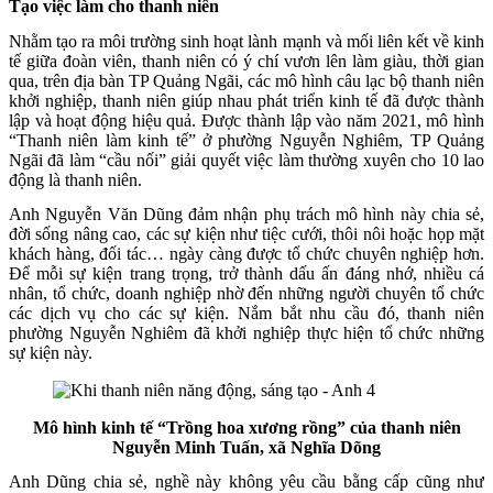
Tạo việc làm cho thanh niên
Nhằm tạo ra môi trường sinh hoạt lành mạnh và mối liên kết về kinh
tế giữa đoàn viên, thanh niên có ý chí vươn lên làm giàu, thời gian
qua, trên địa bàn TP Quảng Ngãi, các mô hình câu lạc bộ thanh niên
khởi nghiệp, thanh niên giúp nhau phát triển kinh tế đã được thành
lập và hoạt động hiệu quả. Được thành lập vào năm 2021, mô hình
“Thanh niên làm kinh tế” ở phường Nguyễn Nghiêm, TP Quảng
Ngãi đã làm “cầu nối” giải quyết việc làm thường xuyên cho 10 lao
động là thanh niên.
Anh Nguyễn Văn Dũng đảm nhận phụ trách mô hình này chia sẻ,
đời sống nâng cao, các sự kiện như tiệc cưới, thôi nôi hoặc họp mặt
khách hàng, đối tác… ngày càng được tổ chức chuyên nghiệp hơn.
Ðể mỗi sự kiện trang trọng, trở thành dấu ấn đáng nhớ, nhiều cá
nhân, tổ chức, doanh nghiệp nhờ đến những người chuyên tổ chức
các dịch vụ cho các sự kiện. Nắm bắt nhu cầu đó, thanh niên
phường Nguyễn Nghiêm đã khởi nghiệp thực hiện tổ chức những
sự kiện này.
Mô hình kinh tế “Trồng hoa xương rồng” của thanh niên
Nguyễn Minh Tuấn, xã Nghĩa Dõng
Anh Dũng chia sẻ, nghề này không yêu cầu bằng cấp cũng như