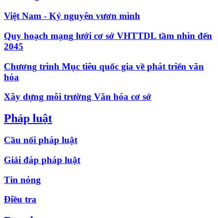
Việt Nam - Kỷ nguyên vươn mình
Quy hoạch mạng lưới cơ sở VHTTDL tầm nhìn đến
2045
Chương trình Mục tiêu quốc gia về phát triển văn
hóa
Xây dựng môi trường Văn hóa cơ sở
Pháp luật
Cầu nối pháp luật
Giải đáp pháp luật
Tin nóng
Điều tra