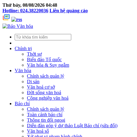
Thứ bảy, 08/08/2026 04:48
Hotline: 024.38220036
Liên hệ quảng cáo
Chính trị
Thời sự
Biển đảo Tổ quốc
Văn hóa & Suy ngẫm
Văn hóa
Chính sách quản lý
Di sản
Văn hoá cơ sở
Đời sống văn hoá
Công nghiệp văn hoá
Báo chí
Chính sách quản lý
Toàn cảnh báo chí
Thông tin đối ngoại
Diễn đàn góp ý dự thảo Luật Báo chí (sửa đổi)
Văn hoá số
Xử phạt vi phạm hành chính