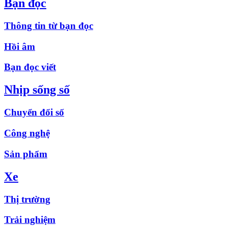
Bạn đọc
Thông tin từ bạn đọc
Hồi âm
Bạn đọc viết
Nhịp sống số
Chuyển đổi số
Công nghệ
Sản phẩm
Xe
Thị trường
Trải nghiệm