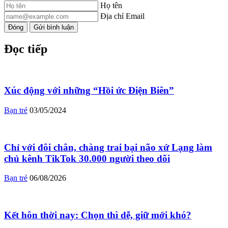
Họ tên
Địa chỉ Email
Đóng
Gửi bình luận
Đọc tiếp
Xúc động với những “Hồi ức Điện Biên”
Bạn trẻ
03/05/2024
Chỉ với đôi chân, chàng trai bại não xứ Lạng làm
chủ kênh TikTok 30.000 người theo dõi
Bạn trẻ
06/08/2026
Kết hôn thời nay: Chọn thì dễ, giữ mới khó?