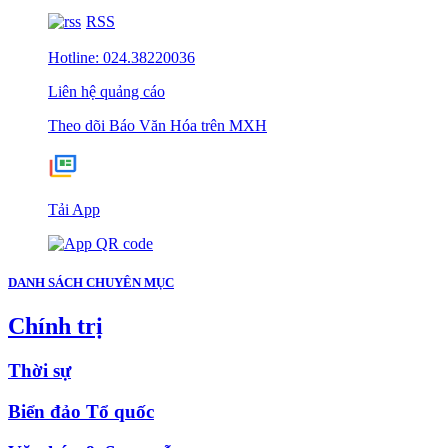
RSS
Hotline: 024.38220036
Liên hệ quảng cáo
Theo dõi Báo Văn Hóa trên MXH
Tải App
DANH SÁCH CHUYÊN MỤC
Chính trị
Thời sự
Biển đảo Tổ quốc