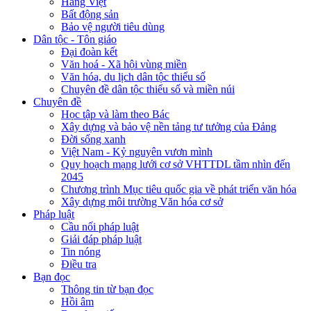
Hàng Việt
Bất động sản
Bảo vệ người tiêu dùng
Dân tộc - Tôn giáo
Đại đoàn kết
Văn hoá - Xã hội vùng miền
Văn hóa, du lịch dân tộc thiểu số
Chuyên đề dân tộc thiểu số và miền núi
Chuyên đề
Học tập và làm theo Bác
Xây dựng và bảo vệ nền tảng tư tưởng của Đảng
Đời sống xanh
Việt Nam - Kỷ nguyên vươn mình
Quy hoạch mạng lưới cơ sở VHTTDL tầm nhìn đến
2045
Chương trình Mục tiêu quốc gia về phát triển văn hóa
Xây dựng môi trường Văn hóa cơ sở
Pháp luật
Cầu nối pháp luật
Giải đáp pháp luật
Tin nóng
Điều tra
Bạn đọc
Thông tin từ bạn đọc
Hồi âm