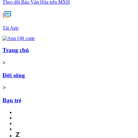
Theo dõi Báo Văn Hóa trên MXH
Tải App
Trang chủ
>
Đời sống
>
Bạn trẻ