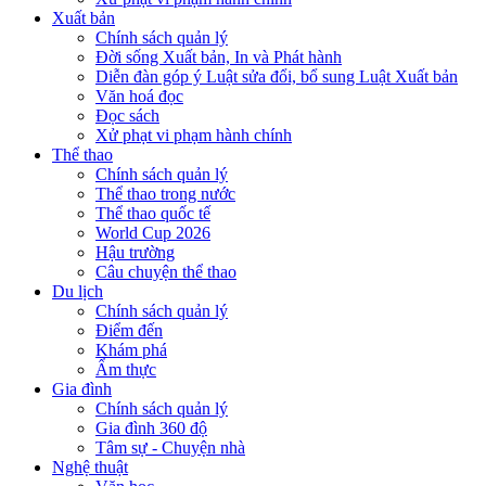
Xuất bản
Chính sách quản lý
Đời sống Xuất bản, In và Phát hành
Diễn đàn góp ý Luật sửa đổi, bổ sung Luật Xuất bản
Văn hoá đọc
Đọc sách
Xử phạt vi phạm hành chính
Thể thao
Chính sách quản lý
Thể thao trong nước
Thể thao quốc tế
World Cup 2026
Hậu trường
Câu chuyện thể thao
Du lịch
Chính sách quản lý
Điểm đến
Khám phá
Ẩm thực
Gia đình
Chính sách quản lý
Gia đình 360 độ
Tâm sự - Chuyện nhà
Nghệ thuật