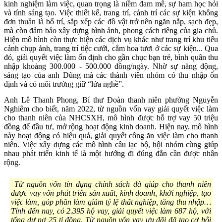
kinh nghiệm làm việc, quan trọng là niềm đam mê, sự ham học hỏi
và tính sáng tạo. Việc thiết kế, trang trí, cảnh trí các sự kiện không
đơn thuần là bố trí, sắp xếp các đồ vật trở nên ngăn nắp, sạch đẹp,
mà còn đảm bảo xây dựng hình ảnh, phong cách riêng của gia chủ.
Hiện mô hình còn thực hiện các dịch vụ khác như trang trí khu tiểu
cảnh chụp ảnh, trang trí tiệc cưới, cắm hoa tươi ở các sự kiện... Qua
đó, giải quyết việc làm ổn định cho gần chục bạn trẻ, bình quân thu
nhập khoảng 300.000 - 500.000 đồng/ngày. Nhờ sự năng động,
sáng tạo của anh Dũng mà các thành viên nhóm có thu nhập ổn
định và có môi trường giữ “lửa nghề”.
Anh Lê Thanh Phong, Bí thư Đoàn thanh niên phường Nguyễn
Nghiêm cho biết, năm 2022, từ nguồn vốn vay giải quyết việc làm
cho thanh niên của NHCSXH, mô hình được hỗ trợ vay 50 triệu
đồng để đầu tư, mở rộng hoạt động kinh doanh. Hiện nay, mô hình
này hoạt động có hiệu quả, giải quyết công ăn việc làm cho thanh
niên. Việc xây dựng các mô hình câu lạc bộ, hội nhóm cùng giúp
nhau phát triển kinh tế là một hướng đi đúng đắn cần được nhân
rộng.
Từ nguồn vốn tín dụng chính sách đã giúp cho thanh niên
được vay vốn phát triển sản xuất, kinh doanh, khởi nghiệp, tạo
việc làm, góp phần làm giảm tỷ lệ thất nghiệp, tăng thu nhập…
Tính đến nay, có 2.395 hộ vay, giải quyết việc làm 687 hộ, với
tổng dư nợ 25 tỉ đồng. Từ nguồn vốn vay ưu đãi đã tạo cơ hội