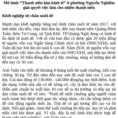
Mô hình “Thanh niên làm kinh tế” ở phường Nguyễn Nghiêm
giải quyết việc làm cho nhiều thanh niên
Khởi nghiệp từ chăn nuôi dê
Mạnh dạn khởi nghiệp bằng mô hình chăn nuôi từ năm 2017, với
tinh thần cầu tiến, chịu khó làm ăn, đến nay thanh niên Quảng Đình
Tuân, thôn Tư Cung, xã Tịnh Khê, TP Quảng Ngãi đang có kinh tế
ổn định từ nuôi dê. Với số vốn ban đầu có được gần 20 triệu đồng
từ nguồn vốn vay Ngân hàng Chính sách xã hội (NHCSXH), anh
Tuân đã học hỏi tìm tòi nuôi 6 con dê. Năm 2018, từ nguồn vốn vay
giải quyết việc làm cho thanh niên của NHCSXH, anh tiếp tục được
hỗ trợ vay 50 triệu đồng đầu tư 2 dãy chuồng, nâng số lượng đàn dê
đến nay có 30 con.
Anh Tuân cho biết, dê khoảng 8 tháng tuổi thì xuất chuồng, mỗi con
chừng 30 kg. Từ đầu năm đến nay anh đã xuất bán con 5 con dê
thịt. Giá dao động từ 130.000 - 140.000 đồng/kg tùy thời điểm. Anh
tận dụng vườn nhà sẵn có để trồng cỏ, cây lá làm thức ăn cho dê.
Hiện anh chuẩn bị xuất bán 10 con dê ra thị trường và tiếp tục tái
đàn chăn nuôi dê vỗ béo. “Nuôi dê nhốt chuồng giúp người chăn
nuôi tranh thủ được thời gian lúc nông nhàn, chỉ cần trồng thêm cỏ
để chủ động nguồn thức ăn. Thịt dê có giá tương đối cao và ổn
định. Nếu giá giảm, chưa thể xuất chuồng thì tiếp tục duy trì và phát
triển chờ khi được giá. Vì vậy, đây là mô hình khá thích hợp để
thanh niên thử nghiệm”, anh Tuân chia sẻ.