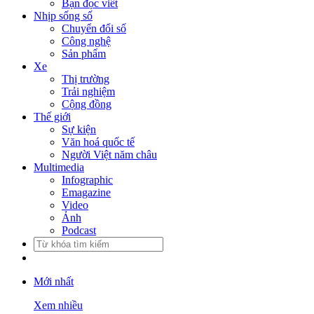
Bạn đọc viết
Nhịp sống số
Chuyển đổi số
Công nghệ
Sản phẩm
Xe
Thị trường
Trải nghiệm
Cộng đồng
Thế giới
Sự kiện
Văn hoá quốc tế
Người Việt năm châu
Multimedia
Infographic
Emagazine
Video
Ảnh
Podcast
Mới nhất
Xem nhiều