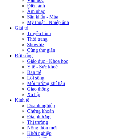
Văn học
Điện ảnh
Âm nhạc
Sân khấu - Múa
Mỹ thuật - Nhiếp ảnh
Giải trí
Truyền hình
Thời trang
Showbiz
Cùng thư giãn
Đời sống
Giáo dục - Khoa học
Y tế - Sức khoẻ
Bạn trẻ
Lối sống
Môi trường khí hậu
Giao thông
Xã hội
Kinh tế
Doanh nghiệp
Chứng khoán
Địa phương
Thị trường
Nông thôn mới
Khởi nghiệp