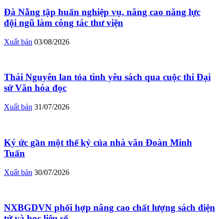
Đà Nẵng tập huấn nghiệp vụ, nâng cao năng lực
đội ngũ làm công tác thư viện
Xuất bản
03/08/2026
Thái Nguyên lan tỏa tình yêu sách qua cuộc thi Đại
sứ Văn hóa đọc
Xuất bản
31/07/2026
Ký ức gần một thế kỷ của nhà văn Đoàn Minh
Tuấn
Xuất bản
30/07/2026
NXBGDVN phối hợp nâng cao chất lượng sách điện
tử và học liệu số