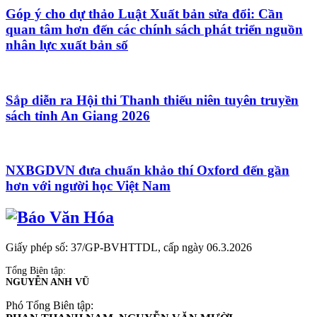
Góp ý cho dự thảo Luật Xuất bản sửa đổi: Cần
quan tâm hơn đến các chính sách phát triển nguồn
nhân lực xuất bản số
Sắp diễn ra Hội thi Thanh thiếu niên tuyên truyền
sách tỉnh An Giang 2026
NXBGDVN đưa chuẩn khảo thí Oxford đến gần
hơn với người học Việt Nam
Giấy phép số: 37/GP-BVHTTDL, cấp ngày 06.3.2026
Tổng Biên tập:
NGUYỄN ANH VŨ
Phó Tổng Biên tập: