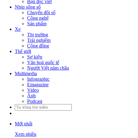
Bạn đọc viết
Nhịp sống số
Chuyển đổi số
Công nghệ
Sản phẩm
Xe
Thị trường
Trải nghiệm
Cộng đồng
Thế giới
Sự kiện
Văn hoá quốc tế
Người Việt năm châu
Multimedia
Infographic
Emagazine
Video
Ảnh
Podcast
Mới nhất
Xem nhiều