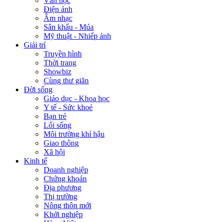
Văn học
Điện ảnh
Âm nhạc
Sân khấu - Múa
Mỹ thuật - Nhiếp ảnh
Giải trí
Truyền hình
Thời trang
Showbiz
Cùng thư giãn
Đời sống
Giáo dục - Khoa học
Y tế - Sức khoẻ
Bạn trẻ
Lối sống
Môi trường khí hậu
Giao thông
Xã hội
Kinh tế
Doanh nghiệp
Chứng khoán
Địa phương
Thị trường
Nông thôn mới
Khởi nghiệp