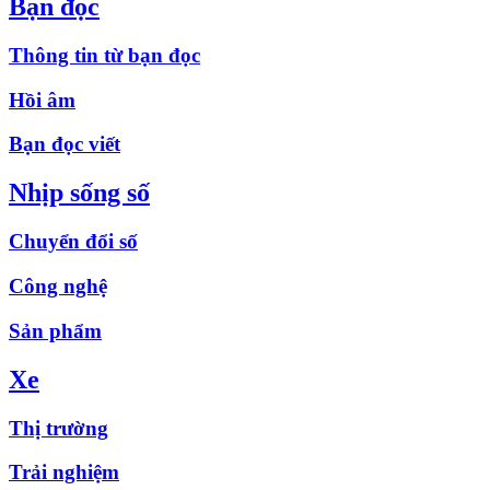
Bạn đọc
Thông tin từ bạn đọc
Hồi âm
Bạn đọc viết
Nhịp sống số
Chuyển đổi số
Công nghệ
Sản phẩm
Xe
Thị trường
Trải nghiệm