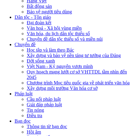
Hàng Việt
Bất động sản
Bảo vệ người tiêu dùng
Dân tộc - Tôn giáo
Đại đoàn kết
Văn hoá - Xã hội vùng miền
Văn hóa, du lịch dân tộc thiểu số
Chuyên đề dân tộc thiểu số và miền núi
Chuyên đề
Học tập và làm theo Bác
Xây dựng và bảo vệ nền tảng tư tưởng của Đảng
Đời sống xanh
Việt Nam - Kỷ nguyên vươn mình
Quy hoạch mạng lưới cơ sở VHTTDL tầm nhìn đến
2045
Chương trình Mục tiêu quốc gia về phát triển văn hóa
Xây dựng môi trường Văn hóa cơ sở
Pháp luật
Cầu nối pháp luật
Giải đáp pháp luật
Tin nóng
Điều tra
Bạn đọc
Thông tin từ bạn đọc
Hồi âm