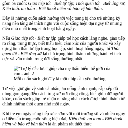
gồm ba cuốn:
Giao tiếp tốt - Biết tự lập
;
Thói quen tốt - Biết ứng xử
;
Kiến thức an toàn - Biết thoát hiểm và bảo vệ bản thân
.
Đây là những cuốn sách hướng tới việc trang bị cho trẻ những kỹ
năng nền tảng để thích nghi với cuộc sống hiện đại ngay từ những
điều nhỏ nhất trong sinh hoạt hằng ngày.
Nếu
Giao tiếp tốt - Biết tự lập
giúp trẻ học cách lắng nghe, giao tiếp
rõ ràng, trung thực, biết thấu hiểu cảm xúc của người khác và xây
dựng tinh thần tự lập trong học tập, sinh hoạt hằng ngày, thì
Thói
quen tốt - Biết ứng xử
lại chú trọng hình thành những hành vi tích
cực và văn minh trong đời sống thường nhật.
Mỗi cuốn sách giờ đây là một nhịp cầu yêu thương
Từ việc giữ gìn vệ sinh cá nhân, ăn uống lành mạnh, sắp xếp đồ
dùng gọn gàng đến cách ứng xử nơi công cộng, biết giúp đỡ người
khác, cuốn sách giúp trẻ nhận ra rằng nhân cách được hình thành từ
chính những thói quen nhỏ mỗi ngày.
Khi trẻ em ngày càng tiếp xúc sớm với môi trường số và nhiều nguy
cơ tiềm ẩn trong cuộc sống hiện đại,
Kiến thức an toàn - Biết thoát
hiểm và bảo vệ bản thân
là ấn phẩm rất thiết thực.