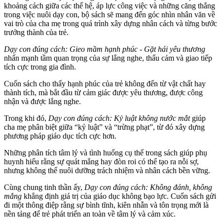
khoảng cách giữa các thế hệ, áp lực công việc và những căng thẳng
trong việc nuôi dạy con, bộ sách sẽ mang đến góc nhìn nhân văn về
vai trò của cha mẹ trong quá trình xây dựng nhân cách và từng bước
trưởng thành của trẻ.
Dạy con đúng cách: Gieo mầm hạnh phúc - Gặt hái yêu thương
nhấn mạnh tầm quan trọng của sự lắng nghe, thấu cảm và giao tiếp
tích cực trong gia đình.
Cuốn sách cho thấy hạnh phúc của trẻ không đến từ vật chất hay
thành tích, mà bắt đầu từ cảm giác được yêu thương, được công
nhận và được lắng nghe.
Trong khi đó,
Dạy con đúng cách: Kỷ luật không nước mắt
giúp
cha mẹ phân biệt giữa “kỷ luật” và “trừng phạt”, từ đó xây dựng
phương pháp giáo dục tích cực hơn.
Những phân tích tâm lý và tình huống cụ thể trong sách giúp phụ
huynh hiểu rằng sự quát mắng hay đòn roi có thể tạo ra nỗi sợ,
nhưng không thể nuôi dưỡng trách nhiệm và nhân cách bền vững.
Cùng chung tinh thần ấy,
Dạy con đúng cách: Không đánh, không
mắng
khẳng định giá trị của giáo dục không bạo lực. Cuốn sách gửi
đi một thông điệp rằng sự bình tĩnh, kiên nhẫn và tôn trọng mới là
nền tảng để trẻ phát triển an toàn về tâm lý và cảm xúc.