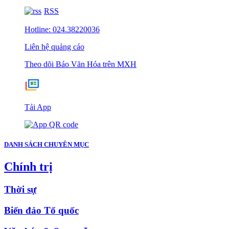
RSS
Hotline: 024.38220036
Liên hệ quảng cáo
Theo dõi Báo Văn Hóa trên MXH
Tải App
DANH SÁCH CHUYÊN MỤC
Chính trị
Thời sự
Biển đảo Tổ quốc