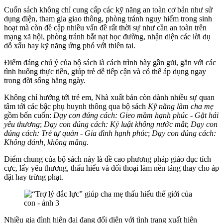
Cuốn sách không chỉ cung cấp các kỹ năng an toàn cơ bản như sử
dụng điện, tham gia giao thông, phòng tránh nguy hiểm trong sinh
hoạt mà còn đề cập nhiều vấn đề rất thời sự như cần an toàn trên
mạng xã hội, phòng tránh bắt nạt học đường, nhận diện các lời dụ
dỗ xấu hay kỹ năng ứng phó với thiên tai.
Điểm đáng chú ý của bộ sách là cách trình bày gần gũi, gắn với các
tình huống thực tiễn, giúp trẻ dễ tiếp cận và có thể áp dụng ngay
trong đời sống hằng ngày.
Không chỉ hướng tới trẻ em, Nhà xuất bản còn dành nhiều sự quan
tâm tới các bậc phụ huynh thông qua bộ sách
Kỹ năng làm cha mẹ
gồm bốn cuốn:
Dạy con đúng cách: Gieo mầm hạnh phúc - Gặt hái
yêu thương
;
Dạy con đúng cách: Kỷ luật không nước mắt
;
Dạy con
đúng cách: Trẻ tự quản - Gia đình hạnh phúc
;
Dạy con đúng cách:
Không đánh, không mắng
.
Điểm chung của bộ sách này là đề cao phương pháp giáo dục tích
cực, lấy yêu thương, thấu hiểu và đối thoại làm nền tảng thay cho áp
đặt hay trừng phạt.
Nhiều gia đình hiện đại đang đối diện với tình trạng xuất hiện