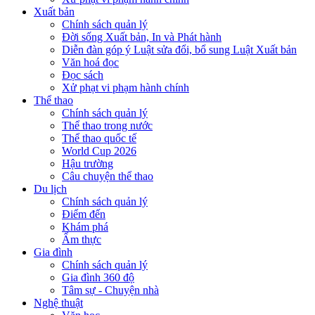
Xuất bản
Chính sách quản lý
Đời sống Xuất bản, In và Phát hành
Diễn đàn góp ý Luật sửa đổi, bổ sung Luật Xuất bản
Văn hoá đọc
Đọc sách
Xử phạt vi phạm hành chính
Thể thao
Chính sách quản lý
Thể thao trong nước
Thể thao quốc tế
World Cup 2026
Hậu trường
Câu chuyện thể thao
Du lịch
Chính sách quản lý
Điểm đến
Khám phá
Ẩm thực
Gia đình
Chính sách quản lý
Gia đình 360 độ
Tâm sự - Chuyện nhà
Nghệ thuật