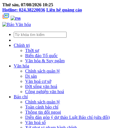
Thứ sáu, 07/08/2026 10:25
Hotline: 024.38220036
Liên hệ quảng cáo
Chính trị
Thời sự
Biển đảo Tổ quốc
Văn hóa & Suy ngẫm
Văn hóa
Chính sách quản lý
Di sản
Văn hoá cơ sở
Đời sống văn hoá
Công nghiệp văn hoá
Báo chí
Chính sách quản lý
Toàn cảnh báo chí
Thông tin đối ngoại
Diễn đàn góp ý dự thảo Luật Báo chí (sửa đổi)
Văn hoá số
Xử phạt vi phạm hành chính