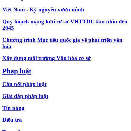
Việt Nam - Kỷ nguyên vươn mình
Quy hoạch mạng lưới cơ sở VHTTDL tầm nhìn đến
2045
Chương trình Mục tiêu quốc gia về phát triển văn
hóa
Xây dựng môi trường Văn hóa cơ sở
Pháp luật
Cầu nối pháp luật
Giải đáp pháp luật
Tin nóng
Điều tra