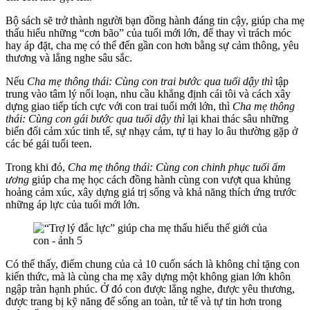
Bộ sách sẽ trở thành người bạn đồng hành đáng tin cậy, giúp cha mẹ
thấu hiểu những “cơn bão” của tuổi mới lớn, để thay vì trách móc
hay áp đặt, cha mẹ có thể đến gần con hơn bằng sự cảm thông, yêu
thương và lắng nghe sâu sắc.
Nếu
Cha mẹ thông thái:
Cùng con trai bước qua tuổi dậy thì
tập
trung vào tâm lý nổi loạn, nhu cầu khẳng định cái tôi và cách xây
dựng giao tiếp tích cực với con trai tuổi mới lớn, thì
Cha mẹ thông
thái:
Cùng con gái bước qua tuổi dậy thì
lại khai thác sâu những
biến đổi cảm xúc tinh tế, sự nhạy cảm, tự ti hay lo âu thường gặp ở
các bé gái tuổi teen.
Trong khi đó,
Cha mẹ thông thái:
Cùng con chinh phục tuổi ẩm
ương
giúp cha mẹ học cách đồng hành cùng con vượt qua khủng
hoảng cảm xúc, xây dựng giá trị sống và khả năng thích ứng trước
những áp lực của tuổi mới lớn.
Có thể thấy, điểm chung của cả 10 cuốn sách là không chỉ tặng con
kiến thức, mà là cùng cha mẹ xây dựng một không gian lớn khôn
ngập tràn hạnh phúc. Ở đó con được lắng nghe, được yêu thương,
được trang bị kỹ năng để sống an toàn, tử tế và tự tin hơn trong