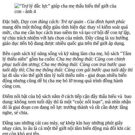
Đặc biệt,
Dạy con đúng cách: Trẻ tự quản - Gia đình hạnh phúc
mang đến một thông điệp giàu tính hiện đại: thay vì kiểm soát quá
mức, cha mẹ cần học cách trao niềm tin và tạo cơ hội để con tự lập,
tự chịu trách nhiệm với lựa chọn của mình. Đây cũng là xu hướng
giáo dục tiến bộ đang được nhiều quốc gia trên thế giới áp dụng.
Bên cạnh sách kỹ năng sống và kỹ năng làm cha mẹ, bộ sách "Tâm
lý thiếu niên" gồm ba cuốn:
Cha mẹ thông thái:
Cùng con chinh
phục tuổi ẩm ương
;
Cha mẹ thông thái:
Cùng con trai bước qua
tuổi dậy thì
;
Cha mẹ thông thái:
Cùng con gái bước qua tuổi dậy thì
lại đi sâu vào thế giới tâm lý tuổi thiếu niên - giai đoạn nhiều biến
động nhưng cũng dễ bị cha mẹ bỏ lỡ trong quá trình đồng hành
cùng con.
Điểm nổi bật của bộ sách nằm ở cách tiếp cận đầy thấu hiểu và bao
dung: không xem tuổi dậy thì là một “cuộc nổi loạn”, mà nhìn nhận
đó là giai đoạn con đang nỗ lực trưởng thành và rất cần được lắng
nghe, sẻ chia.
Đằng sau những cái cau mày, sự khép kín hay những phút giây
nhạy cảm, lo âu là cả một thế giới nội tâm biến động mà đôi khi các
em còn khó gọi tên.