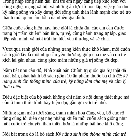
Trong nhịp sống hiện đại, khi trẻ em ngày càng tiếp xúc sớm với
công nghệ, mạng xã hội và những áp lực từ học tập, việc giáo dục
kỹ năng sống và xây dựng đời sống tinh thần lành mạnh cho trẻ trở
thành mối quan tâm lớn của nhiều gia đình.
Giữa cuộc sống hiện nay, học giỏi là chưa đủ, các em cần được
trang bị “tấm khiên” bản lĩnh, tự vệ, cùng hành trang tự lập, giao
tiếp văn minh và một trái tim biết yêu thương và sẻ chia.
Vượt qua ranh giới của những trang kiến thức khô khan, mỗi cuốn
sách giờ đây là một nhịp cầu yêu thương, giúp cha mẹ và con trẻ
xích lại gần nhau, cùng gieo mầm những giá trị sống tốt đẹp.
Nắm bắt nhu cầu đó, Nhà xuất bản Chính trị quốc gia Sự thật đã
xuất bản, phát hành bộ sách gồm 10 ấn phẩm thuộc ba chủ đề:
kỹ
năng sinh tồn thông minh của trẻ, kỹ năng làm cha mẹ
và
tâm lý
thiếu niên
.
Điều đặc biệt của bộ sách không chỉ nằm ở nội dung thiết thực mà
còn ở hình thức trình bày hiện đại, gần gũi với trẻ nhỏ.
Những gam màu tươi sáng, tranh minh họa đáng yêu, bố cục rõ
ràng cùng lối diễn đạt nhẹ nhàng khiến mỗi cuốn sách giống như
một cuộc trò chuyện thân thiện hơn là những bài học khô cứng.
Nổi bật trong đó là bộ sách
Kỹ năng sinh tồn thông minh của trẻ