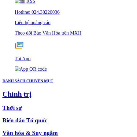
RSS
Hotline: 024.38220036
Liên hệ quảng cáo
Theo dõi Báo Văn Hóa trên MXH
Tải App
DANH SÁCH CHUYÊN MỤC
Chính trị
Thời sự
Biển đảo Tổ quốc
Văn hóa & Suy ngẫm