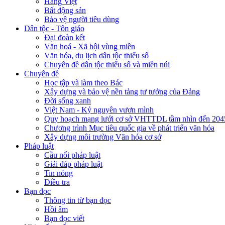
Hàng Việt
Bất động sản
Bảo vệ người tiêu dùng
Dân tộc - Tôn giáo
Đại đoàn kết
Văn hoá - Xã hội vùng miền
Văn hóa, du lịch dân tộc thiểu số
Chuyên đề dân tộc thiểu số và miền núi
Chuyên đề
Học tập và làm theo Bác
Xây dựng và bảo vệ nền tảng tư tưởng của Đảng
Đời sống xanh
Việt Nam - Kỷ nguyên vươn mình
Quy hoạch mạng lưới cơ sở VHTTDL tầm nhìn đến 204
Chương trình Mục tiêu quốc gia về phát triển văn hóa
Xây dựng môi trường Văn hóa cơ sở
Pháp luật
Cầu nối pháp luật
Giải đáp pháp luật
Tin nóng
Điều tra
Bạn đọc
Thông tin từ bạn đọc
Hồi âm
Bạn đọc viết