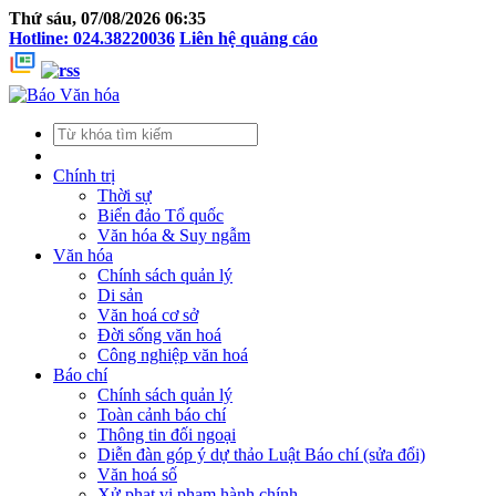
Thứ sáu, 07/08/2026 06:35
Hotline: 024.38220036
Liên hệ quảng cáo
Chính trị
Thời sự
Biển đảo Tổ quốc
Văn hóa & Suy ngẫm
Văn hóa
Chính sách quản lý
Di sản
Văn hoá cơ sở
Đời sống văn hoá
Công nghiệp văn hoá
Báo chí
Chính sách quản lý
Toàn cảnh báo chí
Thông tin đối ngoại
Diễn đàn góp ý dự thảo Luật Báo chí (sửa đổi)
Văn hoá số
Xử phạt vi phạm hành chính