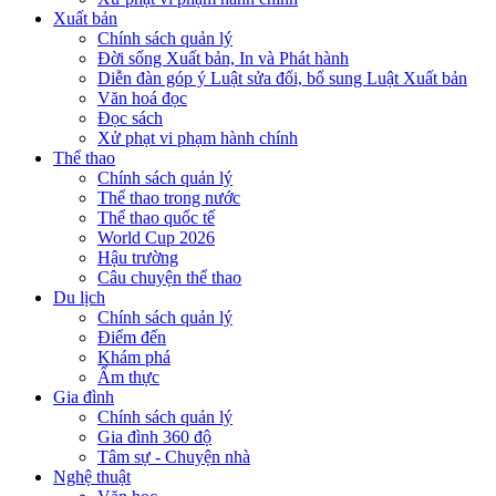
Xuất bản
Chính sách quản lý
Đời sống Xuất bản, In và Phát hành
Diễn đàn góp ý Luật sửa đổi, bổ sung Luật Xuất bản
Văn hoá đọc
Đọc sách
Xử phạt vi phạm hành chính
Thể thao
Chính sách quản lý
Thể thao trong nước
Thể thao quốc tế
World Cup 2026
Hậu trường
Câu chuyện thể thao
Du lịch
Chính sách quản lý
Điểm đến
Khám phá
Ẩm thực
Gia đình
Chính sách quản lý
Gia đình 360 độ
Tâm sự - Chuyện nhà
Nghệ thuật