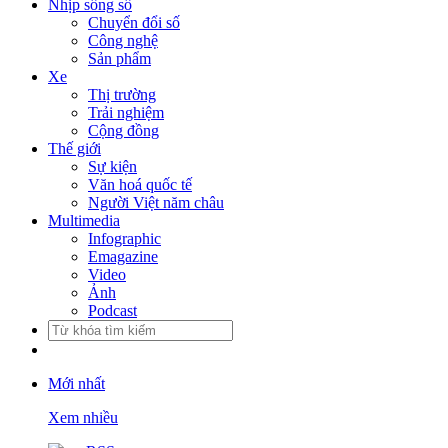
Nhịp sống số
Chuyển đổi số
Công nghệ
Sản phẩm
Xe
Thị trường
Trải nghiệm
Cộng đồng
Thế giới
Sự kiện
Văn hoá quốc tế
Người Việt năm châu
Multimedia
Infographic
Emagazine
Video
Ảnh
Podcast
Mới nhất
Xem nhiều