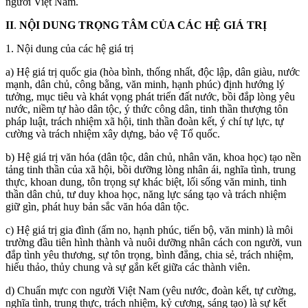
người Việt Nam.
II
.
NỘI DUNG TRỌNG TÂM CỦA CÁC HỆ GIÁ TRỊ
1. Nội dung của các hệ giá trị
a) Hệ giá trị quốc gia (hòa bình, thống nhất, độc lập, dân giàu, nước
mạnh, dân chủ, công bằng, văn minh, hạnh phúc) định hướng lý
tưởng, mục tiêu và khát vọng phát triển đất nước, bồi đắp lòng yêu
nước, niềm tự hào dân tộc, ý thức công dân, tinh thần thượng tôn
pháp luật, trách nhiệm xã hội, tinh thần đoàn kết, ý chí tự lực, tự
cường và trách nhiệm xây dựng, bảo vệ Tổ quốc.
b) Hệ giá trị văn hóa (dân tộc, dân chủ, nhân văn, khoa học) tạo nền
tảng tinh thần của xã hội, bồi dưỡng lòng nhân ái, nghĩa tình, trung
thực, khoan dung, tôn trọng sự khác biệt, lối sống văn minh, tinh
thần dân chủ, tư duy khoa học, năng lực sáng tạo và trách nhiệm
giữ gìn, phát huy bản sắc văn hóa dân tộc.
c) Hệ giá trị gia đình (ấm no, hạnh phúc, tiến bộ, văn minh) là môi
trường đầu tiên hình thành và nuôi dưỡng nhân cách con người, vun
đắp tình yêu thương, sự tôn trọng, bình đẳng, chia sẻ, trách nhiệm,
hiếu thảo, thủy chung và sự gắn kết giữa các thành viên.
d) Chuẩn mực con người Việt Nam (yêu nước, đoàn kết, tự cường,
nghĩa tình, trung thực, trách nhiệm, kỷ cương, sáng tạo) là sự kết