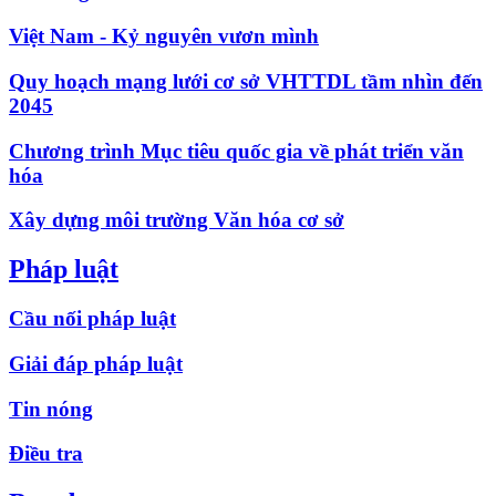
Việt Nam - Kỷ nguyên vươn mình
Quy hoạch mạng lưới cơ sở VHTTDL tầm nhìn đến
2045
Chương trình Mục tiêu quốc gia về phát triển văn
hóa
Xây dựng môi trường Văn hóa cơ sở
Pháp luật
Cầu nối pháp luật
Giải đáp pháp luật
Tin nóng
Điều tra