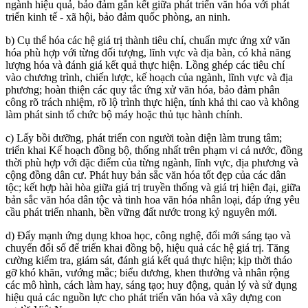
ngành hiệu quả, bảo đảm gắn kết giữa phát triển văn hóa với phát
triển kinh tế - xã hội, bảo đảm quốc phòng, an ninh.
b) Cụ thể hóa các hệ giá trị thành tiêu chí, chuẩn mực ứng xử văn
hóa phù hợp với từng đối tượng, lĩnh vực và địa bàn, có khả năng
lượng hóa và đánh giá kết quả thực hiện. Lồng ghép các tiêu chí
vào chương trình, chiến lược, kế hoạch của ngành, lĩnh vực và địa
phương; hoàn thiện các quy tắc ứng xử văn hóa, bảo đảm phân
công rõ trách nhiệm, rõ lộ trình thực hiện, tính khả thi cao và không
làm phát sinh tổ chức bộ máy hoặc thủ tục hành chính.
c) Lấy bồi dưỡng, phát triển con người toàn diện làm trung tâm;
triển khai Kế hoạch đồng bộ, thống nhất trên phạm vi cả nước, đồng
thời phù hợp với đặc điểm của từng ngành, lĩnh vực, địa phương và
cộng đồng dân cư. Phát huy bản sắc văn hóa tốt đẹp của các dân
tộc; kết hợp hài hòa giữa giá trị truyền thống và giá trị hiện đại, giữa
bản sắc văn hóa dân tộc và tinh hoa văn hóa nhân loại, đáp ứng yêu
cầu phát triển nhanh, bền vững đất nước trong kỷ nguyên mới.
d) Đẩy mạnh ứng dụng khoa học, công nghệ, đổi mới sáng tạo và
chuyển đổi số để triển khai đồng bộ, hiệu quả các hệ giá trị. Tăng
cường kiểm tra, giám sát, đánh giá kết quả thực hiện; kịp thời tháo
gỡ khó khăn, vướng mắc; biểu dương, khen thưởng và nhân rộng
các mô hình, cách làm hay, sáng tạo; huy động, quản lý và sử dụng
hiệu quả các nguồn lực cho phát triển văn hóa và xây dựng con