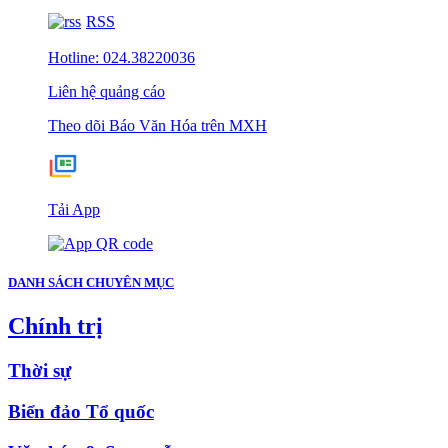
RSS
Hotline: 024.38220036
Liên hệ quảng cáo
Theo dõi Báo Văn Hóa trên MXH
Tải App
DANH SÁCH CHUYÊN MỤC
Chính trị
Thời sự
Biển đảo Tổ quốc