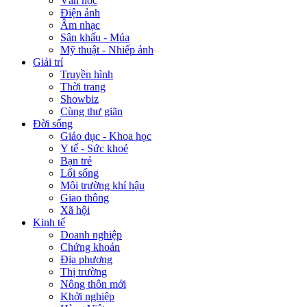
Văn học
Điện ảnh
Âm nhạc
Sân khấu - Múa
Mỹ thuật - Nhiếp ảnh
Giải trí
Truyền hình
Thời trang
Showbiz
Cùng thư giãn
Đời sống
Giáo dục - Khoa học
Y tế - Sức khoẻ
Bạn trẻ
Lối sống
Môi trường khí hậu
Giao thông
Xã hội
Kinh tế
Doanh nghiệp
Chứng khoán
Địa phương
Thị trường
Nông thôn mới
Khởi nghiệp