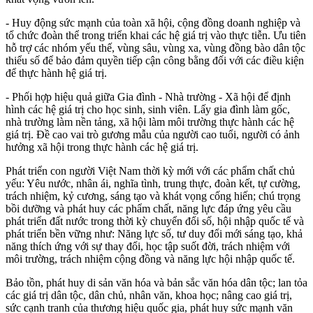
- Huy động sức mạnh của toàn xã hội, cộng đồng doanh nghiệp và
tổ chức đoàn thể trong triển khai các hệ giá trị vào thực tiễn. Ưu tiên
hỗ trợ các nhóm yếu thế, vùng sâu, vùng xa, vùng đồng bào dân tộc
thiểu số để bảo đảm quyền tiếp cận công bằng đối với các điều kiện
để thực hành hệ giá trị.
- Phối hợp hiệu quả giữa Gia đình - Nhà trường - Xã hội để định
hình các hệ giá trị cho học sinh, sinh viên. Lấy gia đình làm gốc,
nhà trường làm nền tảng, xã hội làm môi trường thực hành các hệ
giá trị. Đề cao vai trò gương mẫu của người cao tuổi, người có ảnh
hưởng xã hội trong thực hành các hệ giá trị.
Phát triển con người Việt Nam thời kỳ mới với các phẩm chất chủ
yếu: Yêu nước, nhân ái, nghĩa tình, trung thực, đoàn kết, tự cường,
trách nhiệm, kỷ cương, sáng tạo và khát vọng cống hiến; chú trọng
bồi dưỡng và phát huy các phẩm chất, năng lực đáp ứng yêu cầu
phát triển đất nước trong thời kỳ chuyển đổi số, hội nhập quốc tế và
phát triển bền vững như: Năng lực số, tư duy đổi mới sáng tạo, khả
năng thích ứng với sự thay đổi, học tập suốt đời, trách nhiệm với
môi trường, trách nhiệm cộng đồng và năng lực hội nhập quốc tế.
Bảo tồn, phát huy di sản văn hóa và bản sắc văn hóa dân tộc; lan tỏa
các giá trị dân tộc, dân chủ, nhân văn, khoa học; nâng cao giá trị,
sức cạnh tranh của thương hiệu quốc gia, phát huy sức mạnh văn