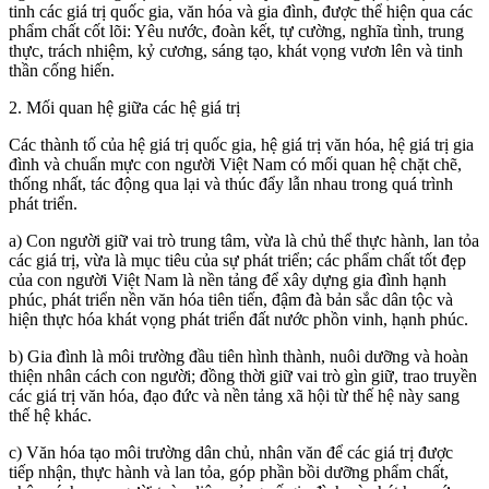
tinh các giá trị quốc gia, văn hóa và gia đình, được thể hiện qua các
phẩm chất cốt lõi: Yêu nước, đoàn kết, tự cường, nghĩa tình, trung
thực, trách nhiệm, kỷ cương, sáng tạo, khát vọng vươn lên và tinh
thần cống hiến.
2. Mối quan hệ giữa các hệ giá trị
Các thành tố của hệ giá trị quốc gia, hệ giá trị văn hóa, hệ giá trị gia
đình và chuẩn mực con người Việt Nam có mối quan hệ chặt chẽ,
thống nhất, tác động qua lại và thúc đẩy lẫn nhau trong quá trình
phát triển.
a) Con người giữ vai trò trung tâm, vừa là chủ thể thực hành, lan tỏa
các giá trị, vừa là mục tiêu của sự phát triển; các phẩm chất tốt đẹp
của con người Việt Nam là nền tảng để xây dựng gia đình hạnh
phúc, phát triển nền văn hóa tiên tiến, đậm đà bản sắc dân tộc và
hiện thực hóa khát vọng phát triển đất nước phồn vinh, hạnh phúc.
b) Gia đình là môi trường đầu tiên hình thành, nuôi dưỡng và hoàn
thiện nhân cách con người; đồng thời giữ vai trò gìn giữ, trao truyền
các giá trị văn hóa, đạo đức và nền tảng xã hội từ thế hệ này sang
thế hệ khác.
c) Văn hóa tạo môi trường dân chủ, nhân văn để các giá trị được
tiếp nhận, thực hành và lan tỏa, góp phần bồi dưỡng phẩm chất,