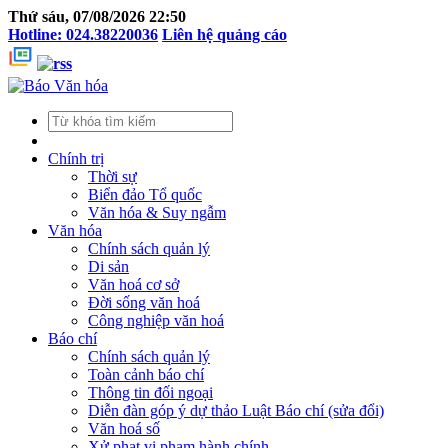
Thứ sáu, 07/08/2026 22:50
Hotline: 024.38220036
Liên hệ quảng cáo
Chính trị
Thời sự
Biển đảo Tổ quốc
Văn hóa & Suy ngẫm
Văn hóa
Chính sách quản lý
Di sản
Văn hoá cơ sở
Đời sống văn hoá
Công nghiệp văn hoá
Báo chí
Chính sách quản lý
Toàn cảnh báo chí
Thông tin đối ngoại
Diễn đàn góp ý dự thảo Luật Báo chí (sửa đổi)
Văn hoá số
Xử phạt vi phạm hành chính