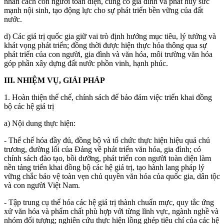
nhân cách con người toàn diện, củng cố gia đình và phát huy sức
mạnh nội sinh, tạo động lực cho sự phát triển bền vững của đất
nước.
d) Các giá trị quốc gia giữ vai trò định hướng mục tiêu, lý tưởng và
khát vọng phát triển; đồng thời được hiện thực hóa thông qua sự
phát triển của con người, gia đình và văn hóa, môi trường văn hóa
góp phần xây dựng đất nước phồn vinh, hạnh phúc.
III. NHIỆM VỤ, GIẢI PHÁP
1. Hoàn thiện thể chế, chính sách để bảo đảm việc triển khai đồng
bộ các hệ giá trị
a) Nội dung thực hiện:
- Thể chế hóa đầy đủ, đồng bộ và tổ chức thực hiện hiệu quả chủ
trương, đường lối của Đảng về phát triển văn hóa, gia đình; có
chính sách đào tạo, bồi dưỡng, phát triển con người toàn diện làm
nền tảng triển khai đồng bộ các hệ giá trị, tạo hành lang pháp lý
vững chắc bảo vệ toàn vẹn chủ quyền văn hóa của quốc gia, dân tộc
và con người Việt Nam.
- Tập trung cụ thể hóa các hệ giá trị thành chuẩn mực, quy tắc ứng
xử văn hóa và phẩm chất phù hợp với từng lĩnh vực, ngành nghề và
nhóm đối tượng; nghiên cứu thực hiện lồng ghép tiêu chí của các hệ