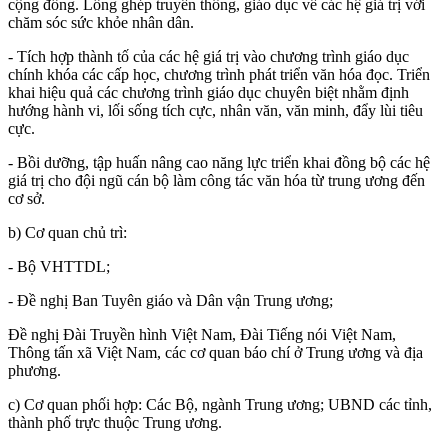
cộng đồng. Lồng ghép truyền thông, giáo dục về các hệ giá trị với
chăm sóc sức khỏe nhân dân.
- Tích hợp thành tố của các hệ giá trị vào chương trình giáo dục
chính khóa các cấp học, chương trình phát triển văn hóa đọc. Triển
khai hiệu quả các chương trình giáo dục chuyên biệt nhằm định
hướng hành vi, lối sống tích cực, nhân văn, văn minh, đẩy lùi tiêu
cực.
- Bồi dưỡng, tập huấn nâng cao năng lực triển khai đồng bộ các hệ
giá trị cho đội ngũ cán bộ làm công tác văn hóa từ trung ương đến
cơ sở.
b) Cơ quan chủ trì:
- Bộ VHTTDL;
- Đề nghị Ban Tuyên giáo và Dân vận Trung ương;
Đề nghị Đài Truyền hình Việt Nam, Đài Tiếng nói Việt Nam,
Thông tấn xã Việt Nam, các cơ quan báo chí ở Trung ương và địa
phương.
c) Cơ quan phối hợp: Các Bộ, ngành Trung ương; UBND các tỉnh,
thành phố trực thuộc Trung ương.