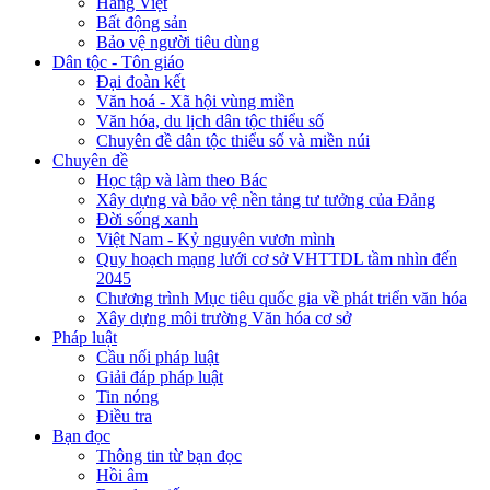
Hàng Việt
Bất động sản
Bảo vệ người tiêu dùng
Dân tộc - Tôn giáo
Đại đoàn kết
Văn hoá - Xã hội vùng miền
Văn hóa, du lịch dân tộc thiểu số
Chuyên đề dân tộc thiểu số và miền núi
Chuyên đề
Học tập và làm theo Bác
Xây dựng và bảo vệ nền tảng tư tưởng của Đảng
Đời sống xanh
Việt Nam - Kỷ nguyên vươn mình
Quy hoạch mạng lưới cơ sở VHTTDL tầm nhìn đến
2045
Chương trình Mục tiêu quốc gia về phát triển văn hóa
Xây dựng môi trường Văn hóa cơ sở
Pháp luật
Cầu nối pháp luật
Giải đáp pháp luật
Tin nóng
Điều tra
Bạn đọc
Thông tin từ bạn đọc
Hồi âm