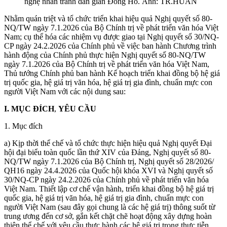
nghệ nhân tranh dân gian Đông Hồ. Ảnh: TR.HUẤN
Nhằm quán triệt và tổ chức triển khai hiệu quả Nghị quyết số 80-
NQ/TW ngày 7.1.2026 của Bộ Chính trị về phát triển văn hóa Việt
Nam; cụ thể hóa các nhiệm vụ được giao tại Nghị quyết số 30/NQ-
CP ngày 24.2.2026 của Chính phủ về việc ban hành Chương trình
hành động của Chính phủ thực hiện Nghị quyết số 80-NQ/TW
ngày 7.1.2026 của Bộ Chính trị về phát triển văn hóa Việt Nam,
Thủ tướng Chính phủ ban hành Kế hoạch triển khai đồng bộ hệ giá
trị quốc gia, hệ giá trị văn hóa, hệ giá trị gia đình, chuẩn mực con
người Việt Nam với các nội dung sau:
I. MỤC ĐÍCH
,
YÊU CẦU
1. Mục đích
a) Kịp thời thể chế và tổ chức thực hiện hiệu quả Nghị quyết Đại
hội đại biểu toàn quốc lần thứ XIV của Đảng, Nghị quyết số 80-
NQ/TW ngày 7.1.2026 của Bộ Chính trị, Nghị quyết số 28/2026/
QH16 ngày 24.4.2026 của Quốc hội khóa XVI và Nghị quyết số
30/NQ-CP ngày 24.2.2026 của Chính phủ về phát triển văn hóa
Việt Nam. Thiết lập cơ chế vận hành, triển khai đồng bộ hệ giá trị
quốc gia, hệ giá trị văn hóa, hệ giá trị gia đình, chuẩn mực con
người Việt Nam (sau đây gọi chung là các hệ giá trị) thông suốt từ
trung ương đến cơ sở, gắn kết chặt chẽ hoạt động xây dựng hoàn
thiện thể chế với yêu cầu thực hành các hệ giá trị trong thực tiễn.