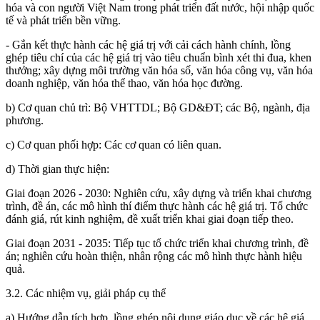
hóa và con người Việt Nam trong phát triển đất nước, hội nhập quốc
tế và phát triển bền vững.
- Gắn kết thực hành các hệ giá trị với cải cách hành chính, lồng
ghép tiêu chí của các hệ giá trị vào tiêu chuẩn bình xét thi đua, khen
thưởng; xây dựng môi trường văn hóa số, văn hóa công vụ, văn hóa
doanh nghiệp, văn hóa thể thao, văn hóa học đường.
b) Cơ quan chủ trì: Bộ VHTTDL; Bộ GD&ĐT; các Bộ, ngành, địa
phương.
c) Cơ quan phối hợp: Các cơ quan có liên quan.
d) Thời gian thực hiện:
Giai đoạn 2026 - 2030: Nghiên cứu, xây dựng và triển khai chương
trình, đề án, các mô hình thí điểm thực hành các hệ giá trị. Tổ chức
đánh giá, rút kinh nghiệm, đề xuất triển khai giai đoạn tiếp theo.
Giai đoạn 2031 - 2035: Tiếp tục tổ chức triển khai chương trình, đề
án; nghiên cứu hoàn thiện, nhân rộng các mô hình thực hành hiệu
quả.
3.2. Các nhiệm vụ, giải pháp cụ thể
a) Hướng dẫn tích hợp, lồng ghép nội dung giáo dục về các hệ giá