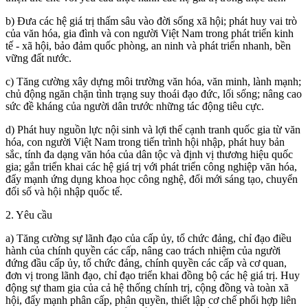
b) Đưa các hệ giá trị thấm sâu vào đời sống xã hội; phát huy vai trò
của văn hóa, gia đình và con người Việt Nam trong phát triển kinh
tế - xã hội, bảo đảm quốc phòng, an ninh và phát triển nhanh, bền
vững đất nước.
c) Tăng cường xây dựng môi trường văn hóa, văn minh, lành mạnh;
chủ động ngăn chặn tình trạng suy thoái đạo đức, lối sống; nâng cao
sức đề kháng của người dân trước những tác động tiêu cực.
d) Phát huy nguồn lực nội sinh và lợi thế cạnh tranh quốc gia từ văn
hóa, con người Việt Nam trong tiến trình hội nhập, phát huy bản
sắc, tính đa dạng văn hóa của dân tộc và định vị thương hiệu quốc
gia; gắn triển khai các hệ giá trị với phát triển công nghiệp văn hóa,
đẩy mạnh ứng dụng khoa học công nghệ, đổi mới sáng tạo, chuyển
đổi số và hội nhập quốc tế.
2. Yêu cầu
a) Tăng cường sự lãnh đạo của cấp ủy, tổ chức đảng, chỉ đạo điều
hành của chính quyền các cấp, nâng cao trách nhiệm của người
đứng đầu cấp ủy, tổ chức đảng, chính quyền các cấp và cơ quan,
đơn vị trong lãnh đạo, chỉ đạo triển khai đồng bộ các hệ giá trị. Huy
động sự tham gia của cả hệ thống chính trị, cộng đồng và toàn xã
hội, đẩy mạnh phân cấp, phân quyền, thiết lập cơ chế phối hợp liên