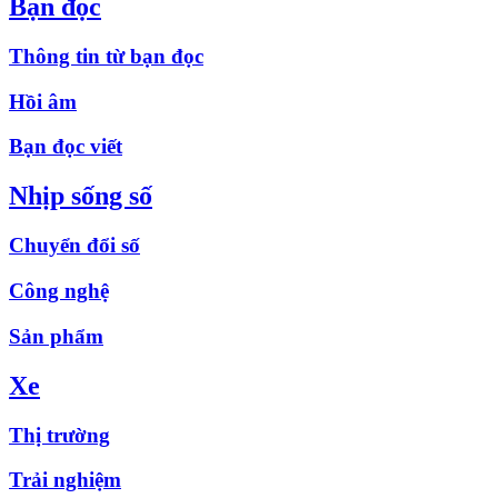
Bạn đọc
Thông tin từ bạn đọc
Hồi âm
Bạn đọc viết
Nhịp sống số
Chuyển đổi số
Công nghệ
Sản phẩm
Xe
Thị trường
Trải nghiệm