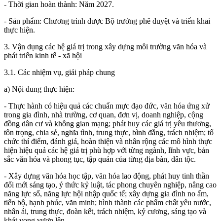
- Thời gian hoàn thành: Năm 2027.
- Sản phẩm: Chương trình được Bộ trưởng phê duyệt và triển khai
thực hiện.
3. Vận dụng các hệ giá trị trong xây dựng môi trường văn hóa và
phát triển kinh tế - xã hội
3.1. Các nhiệm vụ, giải pháp chung
a) Nội dung thực hiện:
- Thực hành có hiệu quả các chuẩn mực đạo đức, văn hóa ứng xử
trong gia đình, nhà trường, cơ quan, đơn vị, doanh nghiệp, cộng
đồng dân cư và không gian mạng; phát huy các giá trị yêu thương,
tôn trọng, chia sẻ, nghĩa tình, trung thực, bình đẳng, trách nhiệm; tổ
chức thí điểm, đánh giá, hoàn thiện và nhân rộng các mô hình thực
hiện hiệu quả các hệ giá trị phù hợp với từng ngành, lĩnh vực, bản
sắc văn hóa và phong tục, tập quán của từng địa bàn, dân tộc.
- Xây dựng văn hóa học tập, văn hóa lao động, phát huy tinh thần
đổi mới sáng tạo, ý thức kỷ luật, tác phong chuyên nghiệp, nâng cao
năng lực số, năng lực hội nhập quốc tế; xây dựng gia đình no ấm,
tiến bộ, hạnh phúc, văn minh; hình thành các phẩm chất yêu nước,
nhân ái, trung thực, đoàn kết, trách nhiệm, kỷ cương, sáng tạo và
khát vọng vươn lên.