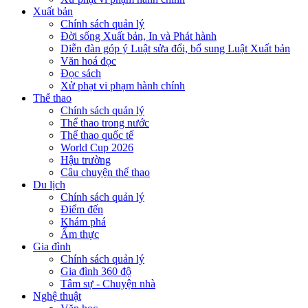
Xuất bản
Chính sách quản lý
Đời sống Xuất bản, In và Phát hành
Diễn đàn góp ý Luật sửa đổi, bổ sung Luật Xuất bản
Văn hoá đọc
Đọc sách
Xử phạt vi phạm hành chính
Thể thao
Chính sách quản lý
Thể thao trong nước
Thể thao quốc tế
World Cup 2026
Hậu trường
Câu chuyện thể thao
Du lịch
Chính sách quản lý
Điểm đến
Khám phá
Ẩm thực
Gia đình
Chính sách quản lý
Gia đình 360 độ
Tâm sự - Chuyện nhà
Nghệ thuật