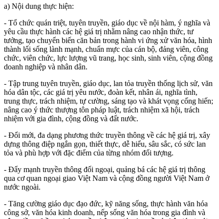
a) Nội dung thực hiện:
- Tổ chức quán triệt, tuyên truyền, giáo dục về nội hàm, ý nghĩa và
yêu cầu thực hành các hệ giá trị nhằm nâng cao nhận thức, tư
tưởng, tạo chuyển biến căn bản trong hành vi ứng xử văn hóa, hình
thành lối sống lành mạnh, chuẩn mực của cán bộ, đảng viên, công
chức, viên chức, lực lượng vũ trang, học sinh, sinh viên, cộng đồng
doanh nghiệp và nhân dân.
- Tập trung tuyên truyền, giáo dục, lan tỏa truyền thống lịch sử, văn
hóa dân tộc, các giá trị yêu nước, đoàn kết, nhân ái, nghĩa tình,
trung thực, trách nhiệm, tự cường, sáng tạo và khát vọng cống hiến;
nâng cao ý thức thượng tôn pháp luật, trách nhiệm xã hội, trách
nhiệm với gia đình, cộng đồng và đất nước.
- Đổi mới, đa dạng phương thức truyền thông về các hệ giá trị, xây
dựng thông điệp ngắn gọn, thiết thực, dễ hiểu, sâu sắc, có sức lan
tỏa và phù hợp với đặc điểm của từng nhóm đối tượng.
- Đẩy mạnh truyền thông đối ngoại, quảng bá các hệ giá trị thông
qua cơ quan ngoại giao Việt Nam và cộng đồng người Việt Nam ở
nước ngoài.
- Tăng cường giáo dục đạo đức, kỹ năng sống, thực hành văn hóa
công sở, văn hóa kinh doanh, nếp sống văn hóa trong gia đình và