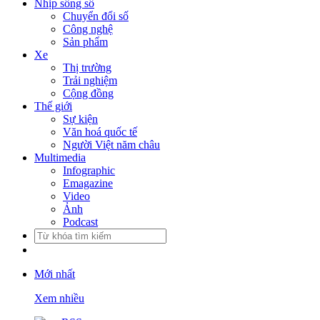
Nhịp sống số
Chuyển đổi số
Công nghệ
Sản phẩm
Xe
Thị trường
Trải nghiệm
Cộng đồng
Thế giới
Sự kiện
Văn hoá quốc tế
Người Việt năm châu
Multimedia
Infographic
Emagazine
Video
Ảnh
Podcast
Mới nhất
Xem nhiều