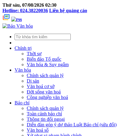
Thứ sáu, 07/08/2026 02:30
Hotline: 024.38220036
Liên hệ quảng cáo
Chính trị
Thời sự
Biển đảo Tổ quốc
Văn hóa & Suy ngẫm
Văn hóa
Chính sách quản lý
Di sản
Văn hoá cơ sở
Đời sống văn hoá
Công nghiệp văn hoá
Báo chí
Chính sách quản lý
Toàn cảnh báo chí
Thông tin đối ngoại
Diễn đàn góp ý dự thảo Luật Báo chí (sửa đổi)
Văn hoá số
Xử phạt vi phạm hành chính