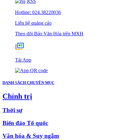
RSS
Hotline: 024.38220036
Liên hệ quảng cáo
Theo dõi Báo Văn Hóa trên MXH
Tải App
DANH SÁCH CHUYÊN MỤC
Chính trị
Thời sự
Biển đảo Tổ quốc
Văn hóa & Suy ngẫm