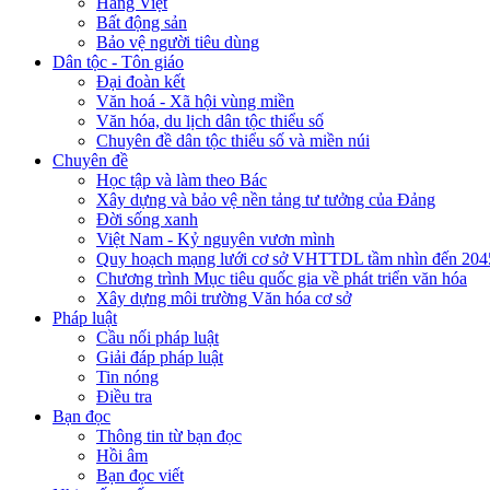
Hàng Việt
Bất động sản
Bảo vệ người tiêu dùng
Dân tộc - Tôn giáo
Đại đoàn kết
Văn hoá - Xã hội vùng miền
Văn hóa, du lịch dân tộc thiểu số
Chuyên đề dân tộc thiểu số và miền núi
Chuyên đề
Học tập và làm theo Bác
Xây dựng và bảo vệ nền tảng tư tưởng của Đảng
Đời sống xanh
Việt Nam - Kỷ nguyên vươn mình
Quy hoạch mạng lưới cơ sở VHTTDL tầm nhìn đến 204
Chương trình Mục tiêu quốc gia về phát triển văn hóa
Xây dựng môi trường Văn hóa cơ sở
Pháp luật
Cầu nối pháp luật
Giải đáp pháp luật
Tin nóng
Điều tra
Bạn đọc
Thông tin từ bạn đọc
Hồi âm
Bạn đọc viết