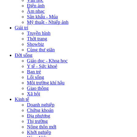
Văn học
Điện ảnh
Âm nhạc
Sân khấu - Múa
Mỹ thuật - Nhiếp ảnh
Giải trí
Truyền hình
Thời trang
Showbiz
Cùng thư giãn
Đời sống
Giáo dục - Khoa học
Y tế - Sức khoẻ
Bạn trẻ
Lối sống
Môi trường khí hậu
Giao thông
Xã hội
Kinh tế
Doanh nghiệp
Chứng khoán
Địa phương
Thị trường
Nông thôn mới
Khởi nghiệp