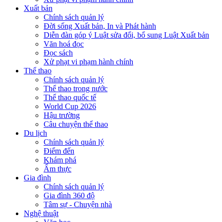
Xuất bản
Chính sách quản lý
Đời sống Xuất bản, In và Phát hành
Diễn đàn góp ý Luật sửa đổi, bổ sung Luật Xuất bản
Văn hoá đọc
Đọc sách
Xử phạt vi phạm hành chính
Thể thao
Chính sách quản lý
Thể thao trong nước
Thể thao quốc tế
World Cup 2026
Hậu trường
Câu chuyện thể thao
Du lịch
Chính sách quản lý
Điểm đến
Khám phá
Ẩm thực
Gia đình
Chính sách quản lý
Gia đình 360 độ
Tâm sự - Chuyện nhà
Nghệ thuật