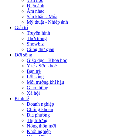
Văn học
Điện ảnh
Âm nhạc
Sân khấu - Múa
Mỹ thuật - Nhiếp ảnh
Giải trí
Truyền hình
Thời trang
Showbiz
Cùng thư giãn
Đời sống
Giáo dục - Khoa học
Y tế - Sức khoẻ
Bạn trẻ
Lối sống
Môi trường khí hậu
Giao thông
Xã hội
Kinh tế
Doanh nghiệp
Chứng khoán
Địa phương
Thị trường
Nông thôn mới
Khởi nghiệp