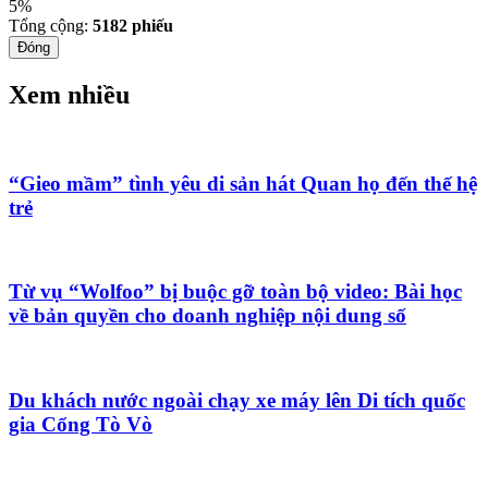
5%
Tổng cộng:
5182
phiếu
Đóng
Xem nhiều
“Gieo mầm” tình yêu di sản hát Quan họ đến thế hệ
trẻ
Từ vụ “Wolfoo” bị buộc gỡ toàn bộ video: Bài học
về bản quyền cho doanh nghiệp nội dung số
Du khách nước ngoài chạy xe máy lên Di tích quốc
gia Cổng Tò Vò