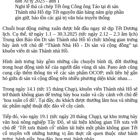
Nghi lễ thả cá chép Tết ông Công ông Táo tại di sản
Thành nhà Hồ dịp Tết nguyên đán hàng năm góp phần
gìn giữ, bảo tồn các giá trị văn hóa truyền thống
Chuỗi hoạt động mừng xuân được bắt đầu ngay từ dịp Tết Dương
lịch. Cụ thể, từ ngày 1.1 – 30.3.2025 (tức ngày 2.12 – 2.3 âm lịch)
Trung tâm Bảo tồn Di sản Thành nhà Hồ tổ chức không gian trưng
bày ảnh với chủ đề “Thành Nhà Hồ - Di sản và cộng đồng” tại
khuôn viên di sản Thành nhà Hồ.
Hình ảnh trưng bày gồm những câu chuyện bình dị, đời thường
trong hoạt động sinh kế của người dân vùng di sản. Pano ảnh cũng
cung cấp thêm thông tin về các sản phẩm OCOP; mối liên hệ gắn
bó giữa di sản và cộng đồng trên nhiều phương diện khác nhau…
Trong ngày 14.1 (tức 15 tháng Chạp), khuôn viên Thành nhà Hồ sẽ
trở thành không gian để trưng bày hoa xuân và cây cảnh với chủ đề
‘hoa xuân cố đô’. Tại đây, du khách được thưởng lãm hoa và những
tác phẩm nghệ thuật độc đáo về cây cảnh.
Tiếp đó, vào ngày 19.1 (tức ngày 20 tháng Chạp), tại khu trưng bày
văn hoá nông nghiệp Tây Đô, sẽ tái hiện không gian Tết xưa với
chủ đề ‘Tết xưa thành cổ’ nhằm tái hiện một phần không gian Tết
cổ truyền với những hương vị ẩm thực rất quen thuộc như bánh
trưng, bánh giầy, hoa đào, hoa mai, bánh pháo...