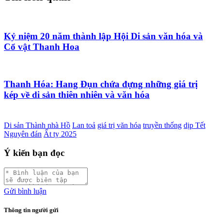
Kỷ niệm 20 năm thành lập Hội Di sản văn hóa và
Cổ vật Thanh Hoa
Thanh Hóa: Hang Đụn chứa đựng những giá trị
kép về di sản thiên nhiên và văn hóa
Di sản Thành nhà Hồ
Lan toả
giá trị văn hóa
truyền thống
dịp Tết
Nguyên đán
Ất tỵ 2025
Ý kiến bạn đọc
Gửi bình luận
Thông tin người gửi