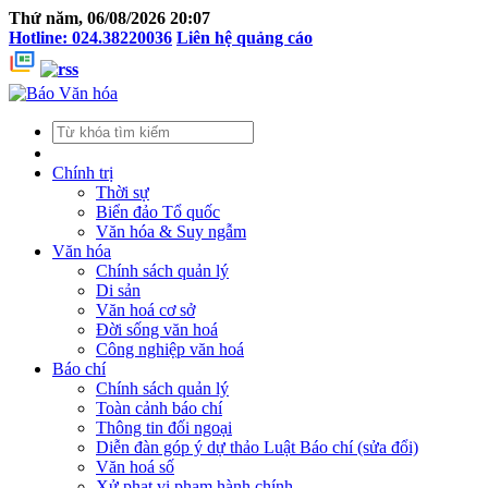
Thứ năm, 06/08/2026 20:07
Hotline: 024.38220036
Liên hệ quảng cáo
Chính trị
Thời sự
Biển đảo Tổ quốc
Văn hóa & Suy ngẫm
Văn hóa
Chính sách quản lý
Di sản
Văn hoá cơ sở
Đời sống văn hoá
Công nghiệp văn hoá
Báo chí
Chính sách quản lý
Toàn cảnh báo chí
Thông tin đối ngoại
Diễn đàn góp ý dự thảo Luật Báo chí (sửa đổi)
Văn hoá số
Xử phạt vi phạm hành chính