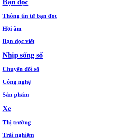
Bạn đọc
Thông tin từ bạn đọc
Hồi âm
Bạn đọc viết
Nhịp sống số
Chuyển đổi số
Công nghệ
Sản phẩm
Xe
Thị trường
Trải nghiệm