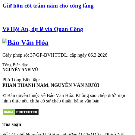
Giữ hồn cốt trăm năm cho cổng làng
Về Hội An, dự lễ vía Quan Công
Giấy phép số: 37/GP-BVHTTDL, cấp ngày 06.3.2026
Tổng Biên tập:
NGUYỄN ANH VŨ
Phó Tổng Biên tập:
PHAN THANH NAM, NGUYỄN VĂN MƯỜI
© Bản quyền thuộc về Báo Văn Hóa. Không sao chép dưới mọi
hình thức nếu chưa có sự chấp thuận bằng văn bản.
Tòa soạn
Số 141 phố Nguyễn Thái Học, phường Ô Chợ Dừa, TP Hà Nội