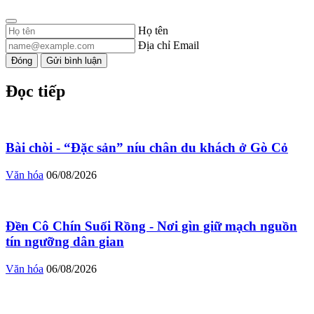
Họ tên
Địa chỉ Email
Đóng
Gửi bình luận
Đọc tiếp
Bài chòi - “Đặc sản” níu chân du khách ở Gò Cỏ
Văn hóa
06/08/2026
Đền Cô Chín Suối Rồng - Nơi gìn giữ mạch nguồn
tín ngưỡng dân gian
Văn hóa
06/08/2026