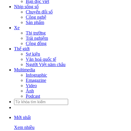
Bạn đọc viết
Nhịp sống số
Chuyển đổi số
Công nghệ
Sản phẩm
Xe
Thị trường
Trải nghiệm
Cộng đồng
Thế giới
Sự kiện
Văn hoá quốc tế
Người Việt năm châu
Multimedia
Infographic
Emagazine
Video
Ảnh
Podcast
Mới nhất
Xem nhiều