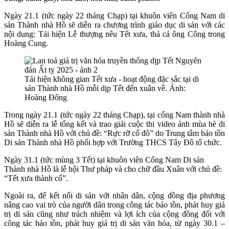
Ngày 21.1 (tức ngày 22 tháng Chạp)
tại khuôn viên Cổng Nam di
sản Thành nhà Hồ sẽ diễn ra
chương trình giáo dục di sản với các
nội dung: Tái hiện Lễ thượng nêu Tết xưa, thả cá ông Công trong
Hoàng Cung.
Tái hiện không gian Tết xưa - hoạt động đặc sắc tại di
sản Thành nhà Hồ mỗi dịp Tết đến xuân về. Ảnh:
Hoàng Đông
Trong ngày 21.1 (tức ngày 22 tháng Chạp), tại cổng Nam thành nhà
Hồ sẽ diễn ra lễ tổng kết và trao giải cuộc thi video ảnh mùa hè
di
sản Thành nhà Hồ với chủ đề: “Rực rỡ cố đô”
do Trung tâm bảo tồn
Di sản Thành nhà Hồ phối hợp với Trường THCS Tây Đô tổ chức.
Ngày 31.1 (tức mùng 3 Tết)
tại khuôn viên Cổng Nam Di sản
Thành nhà Hồ là
lễ hội Thư pháp và cho chữ đầu Xuân với chủ đề:
“Tết xưa thành cổ”.
Ngoài ra, để kết nối di sản với nhân dân, cộng đồng địa phương
nâng cao vai trò của người dân trong công tác bảo tồn, phát huy giá
trị di sản cũng như trách nhiệm và lợi ích của cộng đồng đối với
công tác bảo tồn, phát huy giá trị di sản văn hóa, từ ngày 30.1 –