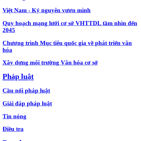
Việt Nam - Kỷ nguyên vươn mình
Quy hoạch mạng lưới cơ sở VHTTDL tầm nhìn đến
2045
Chương trình Mục tiêu quốc gia về phát triển văn
hóa
Xây dựng môi trường Văn hóa cơ sở
Pháp luật
Cầu nối pháp luật
Giải đáp pháp luật
Tin nóng
Điều tra