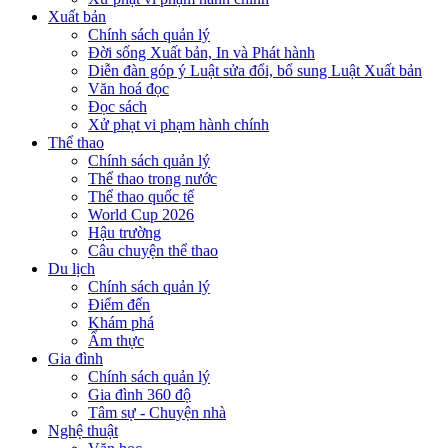
Xuất bản
Chính sách quản lý
Đời sống Xuất bản, In và Phát hành
Diễn đàn góp ý Luật sửa đổi, bổ sung Luật Xuất bản
Văn hoá đọc
Đọc sách
Xử phạt vi phạm hành chính
Thể thao
Chính sách quản lý
Thể thao trong nước
Thể thao quốc tế
World Cup 2026
Hậu trường
Câu chuyện thể thao
Du lịch
Chính sách quản lý
Điểm đến
Khám phá
Ẩm thực
Gia đình
Chính sách quản lý
Gia đình 360 độ
Tâm sự - Chuyện nhà
Nghệ thuật