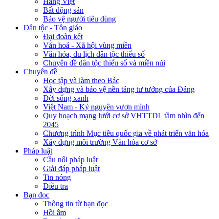
Hàng Việt
Bất động sản
Bảo vệ người tiêu dùng
Dân tộc - Tôn giáo
Đại đoàn kết
Văn hoá - Xã hội vùng miền
Văn hóa, du lịch dân tộc thiểu số
Chuyên đề dân tộc thiểu số và miền núi
Chuyên đề
Học tập và làm theo Bác
Xây dựng và bảo vệ nền tảng tư tưởng của Đảng
Đời sống xanh
Việt Nam - Kỷ nguyên vươn mình
Quy hoạch mạng lưới cơ sở VHTTDL tầm nhìn đến
2045
Chương trình Mục tiêu quốc gia về phát triển văn hóa
Xây dựng môi trường Văn hóa cơ sở
Pháp luật
Cầu nối pháp luật
Giải đáp pháp luật
Tin nóng
Điều tra
Bạn đọc
Thông tin từ bạn đọc
Hồi âm