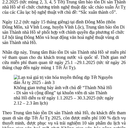
2.2.2025 (tức mùng 2, 3, 4, 5 Tết) Trung tâm bảo tồn Di sản Thành
nhà Hồ
sẽ tổ chức chương trình nghệ thuật đặc sắc chào xuân Ất Tỵ
của các Câu lạc bộ nghệ thuật với chủ đề: “Sắc xuân thành cổ”.
Ngày 12.2 (tức ngày
15 tháng giêng)
tại đình Đông Môn (thôn
Đông Môn, xã Vĩnh Long, huyện Vĩnh Lộc), Trung tâm bảo tồn Di
sản Thành nhà Hồ sẽ phối hợp với chính quyền địa phương t
ổ chức
Lễ hội làng Đông Môn và hoạt động văn hoá nghệ thuật vùng di
sản Thành nhà Hồ.
Nhân dịp này, Trung tâm Bảo tồn Di sản Thành nhà Hồ sẽ miễn phí
vé tham quan cho du khách trong nước và quốc tế. Thời gian mở
cửa miễn phí tham quan từ ngày 25.1 –29.1.2025 (tức từ ngày 26
tháng chạp đến ngày mùng 1 Tết Ất Tỵ).
Không gian trưng bày ảnh với chủ đề “Thành Nhà Hồ
- Di sản và cộng đồng” tại khuôn viên di sản Thành
nhà Hồ diễn ra từ ngày 1.1.2025 – 30.3.2025 (tức ngày
2.12 – 2.3 âm lịch)
Theo Trung tâm bảo tồn Di sản Thành nhà Hồ, du khách đến tham
quan di sản dịp Tết Ất Tỵ 2025, còn được miễn phí 100 % dịch vụ
thuyết minh, được phục vụ và trải nghiệm 10 sản phẩm du lịch và