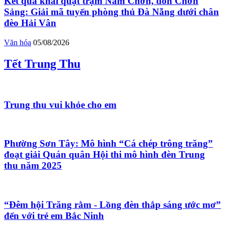
Kết quả khai quật trạm Nam Chơn, đồn Chơn
Sảng: Giải mã tuyến phòng thủ Đà Nẵng dưới chân
đèo Hải Vân
Văn hóa
05/08/2026
Tết Trung Thu
Trung thu vui khỏe cho em
Phường Sơn Tây: Mô hình “Cá chép trông trăng”
đoạt giải Quán quân Hội thi mô hình đèn Trung
thu năm 2025
“Đêm hội Trăng rằm - Lồng đèn thắp sáng ước mơ”
đến với trẻ em Bắc Ninh