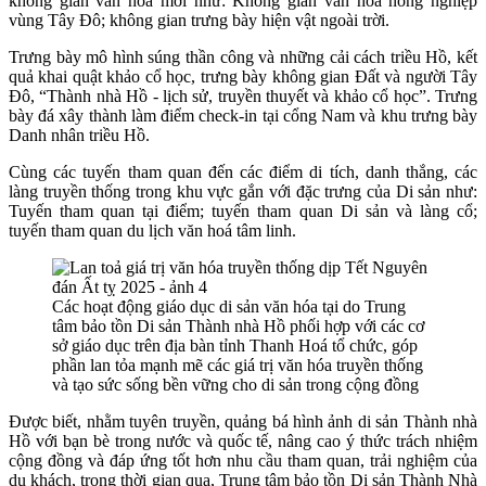
không gian văn hoá mới như: Không gian văn hóa nông nghiệp
vùng Tây Đô; không gian trưng bày hiện vật ngoài trời.
Trưng bày m
ô hình súng thần công và những cải cách triều Hồ, kết
quả khai quật khảo cổ học, trưng bày không gian Đất và người Tây
Đô, “Thành nhà Hồ - lịch sử, truyền thuyết và khảo cổ học”.
Trưng
bày đ
á xây thành làm điểm check-in tại cổng Nam và khu trưng bày
Danh nhân triều Hồ.
Cùng các tuyến tham quan đến các điểm di tích, danh thắng, các
làng truyền thống trong khu vực gắn với đặc trưng của Di sản như:
Tuyến tham quan tại điểm; tuyến tham quan Di sản và làng cổ;
tuyến tham quan du lịch văn hoá tâm linh.
Các hoạt động giáo dục di sản văn hóa tại do Trung
tâm bảo tồn Di sản Thành nhà Hồ phối hợp với các cơ
sở giáo dục trên địa bàn tỉnh Thanh Hoá tổ chức, góp
phần lan tỏa mạnh mẽ các giá trị văn hóa truyền thống
và tạo sức sống bền vững cho di sản trong cộng đồng
Được biết, nhằm tuyên truyền, quảng bá hình ảnh di sản Thành nhà
Hồ với bạn bè trong nước và quốc tế, nâng cao ý thức trách nhiệm
cộng đồng và đáp ứng tốt hơn nhu cầu tham quan, trải nghiệm của
du khách, trong thời gian qua, Trung tâm bảo tồn Di sản Thành Nhà