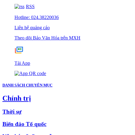
RSS
Hotline: 024.38220036
Liên hệ quảng cáo
Theo dõi Báo Văn Hóa trên MXH
Tải App
DANH SÁCH CHUYÊN MỤC
Chính trị
Thời sự
Biển đảo Tổ quốc