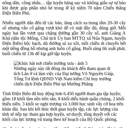
nông dân, công nhân… tập luyện hăng say và không giấu sự tự hào
khi được góp phần nhỏ bé trong lễ kỷ niệm 70 năm Chiến thắng
Điện Biên Phủ.
Nhiều người dân đến từ các bản, làng cách xa trung tâm 20-30 cây
số nhưng vẫn cố gắng vượt khó để có mặt đầy đủ, đúng giờ. Mỗi
ngày hai lần vượt qua chặng đường gần 30 cây số, anh Giàng A
Khá (dân tộc Mông, Chủ tịch Ủy ban MTTQ xã Núa Ngam, huyện
Điện Biên) bộc bạch, dù đường sá xa xôi, mỗi chiều di chuyển hết
một tiếng đồng hồ nhưng anh luôn cố gắng. Buổi sáng 6h xuất phát,
buổi chiều từ 13h để kịp giờ tập luyện.
Những ngày này rất đông du khách đến tham quan di
tích Lán ở và làm việc của Đại tướng Võ Nguyên Giáp,
Tổng Tư lệnh QĐND Việt Nam kiêm Chỉ huy trưởng
chiến dịch Điện Biên Phủ tại Mường Phăng
Tỉnh Điện Biên đã huy động hơn 6.450 người tham gia tập luyện;
gồm 18 khối làm nền trên sân, 8 khối diễu hành quần chúng, 2 khối
thiếu niên, 3 khối xe nghi trượng và 3.000 học sinh vẫy cờ hoa trên
khán đài. Sau khi kết thúc thời gian luyện tập, các lực lượng của
tỉnh sẽ tiếp tục tham gia hợp luyện, sơ duyệt, tổng duyệt với các
khối của lực lượng vũ trang theo kế hoạch của Bộ Quốc phòng.