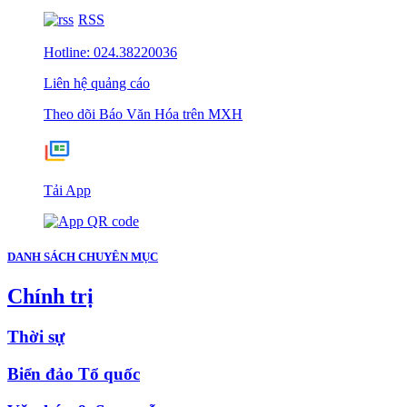
RSS
Hotline: 024.38220036
Liên hệ quảng cáo
Theo dõi Báo Văn Hóa trên MXH
Tải App
DANH SÁCH CHUYÊN MỤC
Chính trị
Thời sự
Biển đảo Tổ quốc