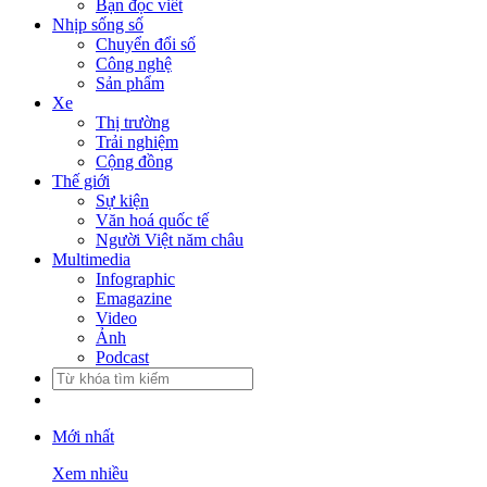
Bạn đọc viết
Nhịp sống số
Chuyển đổi số
Công nghệ
Sản phẩm
Xe
Thị trường
Trải nghiệm
Cộng đồng
Thế giới
Sự kiện
Văn hoá quốc tế
Người Việt năm châu
Multimedia
Infographic
Emagazine
Video
Ảnh
Podcast
Mới nhất
Xem nhiều