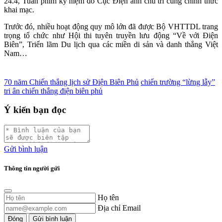
24.4, Tuần phim kỷ niệm do Cục Điện ảnh chủ trì cũng chính thức
khai mạc.
Trước đó, nhiều hoạt động quy mô lớn đã được Bộ VHTTDL trang
trọng tổ chức như Hội thi tuyên truyền lưu động “Về với Điện
Biên”, Triển lãm Du lịch qua các miền di sản và danh thắng Việt
Nam…
70 năm Chiến thắng lịch sử Điện Biên Phủ
chiến trường “lừng lẫy”
tri ân chiến thắng điện biên phủ
Ý kiến bạn đọc
Gửi bình luận
Thông tin người gửi
Họ tên
Địa chỉ Email
Đóng
Gửi bình luận