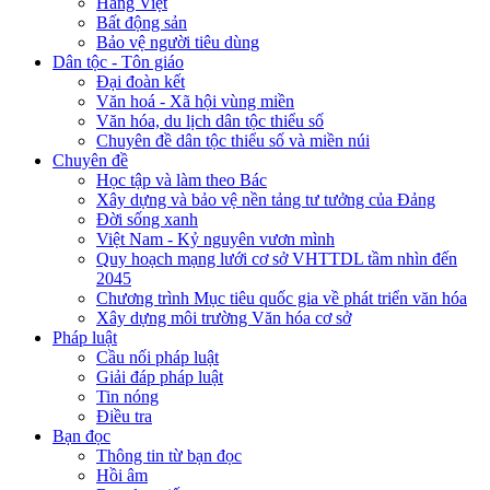
Hàng Việt
Bất động sản
Bảo vệ người tiêu dùng
Dân tộc - Tôn giáo
Đại đoàn kết
Văn hoá - Xã hội vùng miền
Văn hóa, du lịch dân tộc thiểu số
Chuyên đề dân tộc thiểu số và miền núi
Chuyên đề
Học tập và làm theo Bác
Xây dựng và bảo vệ nền tảng tư tưởng của Đảng
Đời sống xanh
Việt Nam - Kỷ nguyên vươn mình
Quy hoạch mạng lưới cơ sở VHTTDL tầm nhìn đến
2045
Chương trình Mục tiêu quốc gia về phát triển văn hóa
Xây dựng môi trường Văn hóa cơ sở
Pháp luật
Cầu nối pháp luật
Giải đáp pháp luật
Tin nóng
Điều tra
Bạn đọc
Thông tin từ bạn đọc
Hồi âm