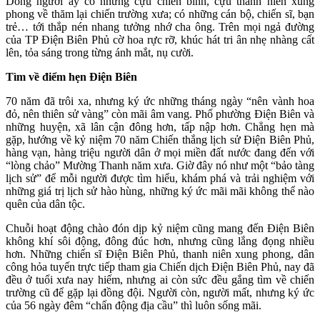
Dòng người ấy có những cựu chiến binh, cựu thanh niên xung
phong về thăm lại chiến trường xưa; có những cán bộ, chiến sĩ, bạn
trẻ… tới thắp nén nhang tưởng nhớ cha ông. Trên mọi ngả đường
của TP Điện Biên Phủ cờ hoa rực rỡ, khúc hát tri ân nhẹ nhàng cất
lên, tỏa sáng trong từng ánh mắt, nụ cười.
Tìm về điểm hẹn Điện Biên
70 năm đã trôi xa, nhưng ký ức những tháng ngày “nên vành hoa
đỏ, nên thiên sử vàng” còn mãi âm vang. Phố phường Điện Biên và
những huyện, xã lân cận đông hơn, tấp nập hơn. Chẳng hẹn mà
gặp, hướng về kỷ niệm 70 năm Chiến thắng lịch sử Điện Biên Phủ,
hàng vạn, hàng triệu người dân ở mọi miền đất nước đang đến với
“lòng chảo” Mường Thanh năm xưa. Giờ đây nó như một “bảo tàng
lịch sử” để mỗi người được tìm hiểu, khám phá và trải nghiệm với
những giá trị lịch sử hào hùng, những ký ức mãi mãi không thể nào
quên của dân tộc.
Chuỗi hoạt động chào đón dịp kỷ niệm cũng mang đến Điện Biên
không khí sôi động, đông đúc hơn, nhưng cũng lắng đọng nhiều
hơn. Những chiến sĩ Điện Biên Phủ, thanh niên xung phong, dân
công hỏa tuyến trực tiếp tham gia Chiến dịch Điện Biên Phủ, nay đã
đều ở tuổi xưa nay hiếm, nhưng ai còn sức đều gắng tìm về chiến
trường cũ để gặp lại đồng đội. Người còn, người mất, nhưng ký ức
của 56 ngày đêm “chấn động địa cầu” thì luôn sống mãi.