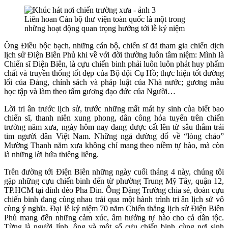
Liên hoan Cán bộ thư viện toàn quốc là một trong
những hoạt động quan trọng hướng tới lễ kỷ niệm
Ông Điều bộc bạch, những cán bộ, chiến sĩ đã tham gia chiến dịch
lịch sử Điện Biên Phủ khi về với đời thường luôn tâm niệm: Mình là
Chiến sĩ Điện Biên, là cựu chiến binh phải luôn luôn phát huy phẩm
chất và truyền thống tốt đẹp của Bộ đội Cụ Hồ; thực hiện tốt đường
lối của Đảng, chính sách và pháp luật của Nhà nước; gương mẫu
học tập và làm theo tấm gương đạo đức của Người…
Lời tri ân trước lịch sử, trước
những mất mát hy sinh của biết bao
chiến sĩ, thanh niên xung phong, dân công hỏa tuyến trên chiến
trường năm xưa, ngày hôm nay đang được cất lên từ sâu thẳm trái
tim người dân Việt Nam. Những ngả đường đổ về “lòng chảo”
Mường Thanh năm xưa không chỉ mang theo niềm tự hào, mà còn
là những lời hứa thiêng liêng.
Trên đường tới Điện Biên những ngày cuối tháng 4 này, chúng tôi
gặp những cựu chiến binh đến từ phường Trung Mỹ Tây, quận 12,
TP.HCM tại đỉnh đèo Pha Đin. Ông Đặng Trường chia sẻ, đoàn cựu
chiến binh đang cùng nhau trải qua một hành trình tri ân lịch sử vô
cùng ý nghĩa. Đại lễ kỷ niệm 70 năm Chiến thắng lịch sử Điện Biên
Phủ mang đến những cảm xúc, âm hưởng tự hào cho cả dân tộc.
Từng là người lính, ông và một số cựu chiến binh cùng nơi sinh