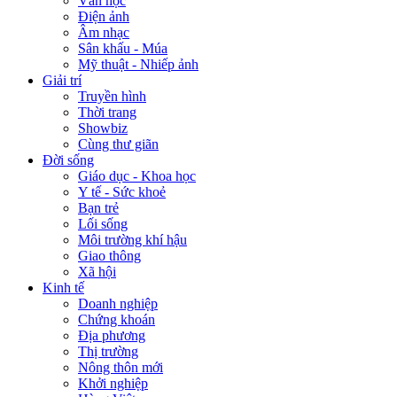
Văn học
Điện ảnh
Âm nhạc
Sân khấu - Múa
Mỹ thuật - Nhiếp ảnh
Giải trí
Truyền hình
Thời trang
Showbiz
Cùng thư giãn
Đời sống
Giáo dục - Khoa học
Y tế - Sức khoẻ
Bạn trẻ
Lối sống
Môi trường khí hậu
Giao thông
Xã hội
Kinh tế
Doanh nghiệp
Chứng khoán
Địa phương
Thị trường
Nông thôn mới
Khởi nghiệp