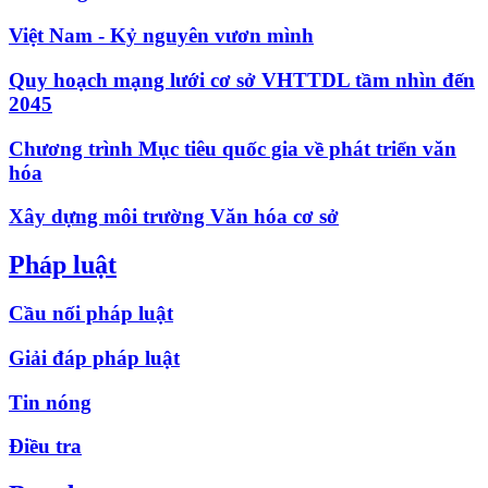
Việt Nam - Kỷ nguyên vươn mình
Quy hoạch mạng lưới cơ sở VHTTDL tầm nhìn đến
2045
Chương trình Mục tiêu quốc gia về phát triển văn
hóa
Xây dựng môi trường Văn hóa cơ sở
Pháp luật
Cầu nối pháp luật
Giải đáp pháp luật
Tin nóng
Điều tra