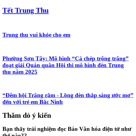
Tết Trung Thu
Trung thu vui khỏe cho em
Phường Sơn Tây: Mô hình “Cá chép trông trăng”
đoạt giải Quán quân Hội thi mô hình đèn Trung
thu năm 2025
“Đêm hội Trăng rằm - Lồng đèn thắp sáng ước mơ”
đến với trẻ em Bắc Ninh
Thăm dò ý kiến
Bạn thấy trải nghiệm đọc Báo Văn hóa điện tử như
thế nào??