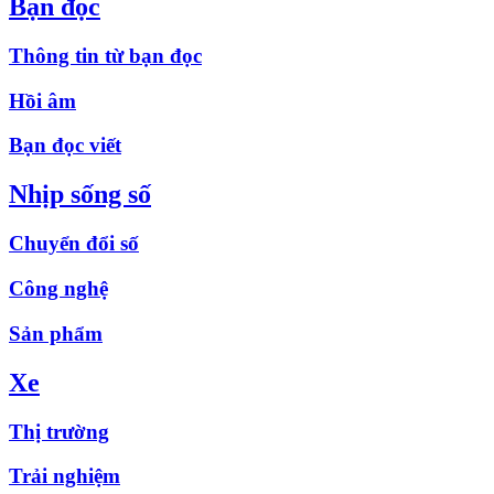
Bạn đọc
Thông tin từ bạn đọc
Hồi âm
Bạn đọc viết
Nhịp sống số
Chuyển đổi số
Công nghệ
Sản phẩm
Xe
Thị trường
Trải nghiệm