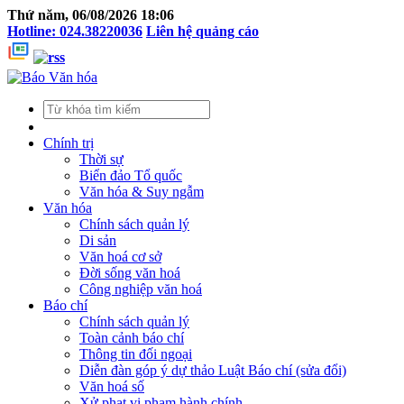
Thứ năm, 06/08/2026 18:06
Hotline: 024.38220036
Liên hệ quảng cáo
Chính trị
Thời sự
Biển đảo Tổ quốc
Văn hóa & Suy ngẫm
Văn hóa
Chính sách quản lý
Di sản
Văn hoá cơ sở
Đời sống văn hoá
Công nghiệp văn hoá
Báo chí
Chính sách quản lý
Toàn cảnh báo chí
Thông tin đối ngoại
Diễn đàn góp ý dự thảo Luật Báo chí (sửa đổi)
Văn hoá số
Xử phạt vi phạm hành chính