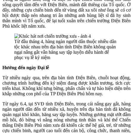
sống quyết tâm đến với Điện Biên, mảnh đất thiêng của Tổ quốc. Ở
đây, những cựu chiến binh đến từ vùng đất xa xôi như ông sẽ có cơ
hội được thắp nén nhang tri ân những anh hùng liệt sĩ đã hy sinh
thân mình vì Tổ quốc, để lại tuổi xuân trên chiến trường Điện Biên
Phủ khốc liệt năm xưa.
Từ đầu tháng 4, hàng ngàn người dân thuộc nhiều dân
tộc khác nhau trên địa bàn tỉnh Điện Biên không quản
ngại nắng gắt vẫn hăng say tập luyện diễu hành để
phục vụ lễ kỷ niệm
Hướng đến ngày Đại lễ
Từ nhiều ngày qua, trên địa bàn tỉnh Điện Biên, chuỗi hoạt động,
chương trình hướng đến kỷ niệm đang được khẩn trương, tích cực
triển khai. Không khí tưng bừng, phấn chấn và tự hào hiện diện trên
khắp những con phố của TP Điện Biên Phủ hôm nay.
Từ ngày 6.4, tại SVĐ tỉnh Điện Biên, trong cái nắng gay gắt, hàng
ngàn người dân đến từ nhiều xã, huyện trên địa bàn tỉnh đã không
quản ngại khó khăn, hăng say tập luyện. Những gương mặt ướt đẫm
mồ hôi, đỏ bừng vì nắng nóng nhưng tinh thần và khí thế Chiến
thắng Điện Biên Phủ năm xưa đã khiến các thế hệ già, trẻ, từ những
cựu chiến binh, người cao tuổi đến cán bộ, công chức, thanh niên,