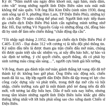
Ký ức “Năm mươi sáu ngày đêm khoét núi, ngủ hầm, mưa dầm,
cơm vắt” trong những người lính Điện Biên năm xưa mãi mãi
không thể nào quên. Với ông Bùi Kim Điều (sinh năm 1930, đang
sinh sống tại tổ 9, phường Him Lam, TP Điện Biên Phủ), những ký
ức cách đây 70 năm chẳng thể phai mờ. Người lính trực tiếp tham
gia chiến dịch Điện Biên Phủ kính cẩn nghiêng mình tưởng nhớ
Bác Hồ, Đại tướng Võ Nguyên Giáp và những đồng chí, đồng bào
đã hy sinh để làm nên chiến thắng “chấn động địa cầu”.
“Tôi nhập ngũ tháng 2.1952, tham gia chiến dịch Điện Biên Phủ ở
C405- E165 - Đại đoàn 312 với cương vị là tiểu đội phó thông tin.
Kỷ niệm đầu tiên là được tham gia trận chiến đấu mở màn, chúng
tôi được quán triệt sâu sắc nhiệm vụ, ai nấy đều háo hức, tự hào và
xác định tư tưởng, ý chí quyết chiến, quyết thắng, dù có phải hy
sinh xương máu cũng sẵn sàng…”, người cựu binh già hồi tưởng.
Với ông, tham gia đánh trận mở màn giành thắng lợi vang dội đã trở
thành ký ức không bao giờ phai. Ông Điều xúc động nói, chiến
tranh đã lùi xa, lớp lớp người dân Điện Biên đã tập trung trí lực cho
công cuộc dựng xây và phát triển, trong thời đại mở cửa và hội
nhập, chiến trường xưa giờ là một thành phố trẻ đang trên đà đổi
mới, với tương lai đầy hứa hẹn. Dẫu ở tuổi xưa nay hiếm, nhưng
trong tâm khảm những người lính Điện Biên luôn khắc ghi điều
thiêng liêng nhất với lời hứa phải sống sao cho xứng danh Chiến sĩ
Điện Biên.