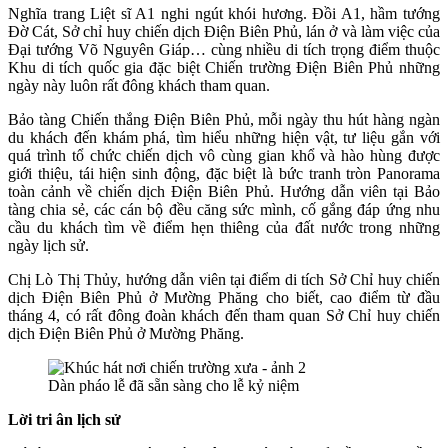
Nghĩa trang Liệt sĩ A1 nghi ngút khói hương. Đồi A1, hầm tướng
Đờ Cát, Sở chỉ huy chiến dịch Điện Biên Phủ, lán ở và làm việc của
Đại tướng Võ Nguyên Giáp… cùng nhiều di tích trọng điểm thuộc
Khu di tích quốc gia đặc biệt Chiến trường Điện Biên Phủ những
ngày này luôn rất đông khách tham quan.
Bảo tàng Chiến thắng Điện Biên Phủ, mỗi ngày thu hút hàng ngàn
du khách đến khám phá, tìm hiểu những hiện vật, tư liệu gắn với
quá trình tổ chức chiến dịch vô cùng gian khổ và hào hùng được
giới thiệu, tái hiện sinh động, đặc biệt là bức tranh tròn Panorama
toàn cảnh về chiến dịch Điện Biên Phủ. Hướng dẫn viên tại Bảo
tàng chia sẻ, các cán bộ đều căng sức mình, cố gắng đáp ứng nhu
cầu du khách tìm về điểm hẹn thiêng của đất nước trong những
ngày lịch sử.
Chị Lò Thị Thủy, hướng dẫn viên tại điểm di tích Sở Chỉ huy chiến
dịch Điện Biên Phủ ở Mường Phăng cho biết, cao điểm từ đầu
tháng 4, có rất đông đoàn khách đến tham quan Sở Chỉ huy chiến
dịch Điện Biên Phủ ở Mường Phăng.
Dàn pháo lễ đã sẵn sàng cho lễ kỷ niệm
Lời tri ân lịch sử