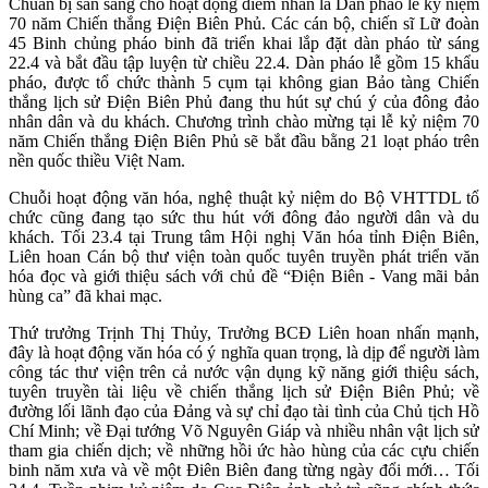
Chuẩn bị sẵn sàng cho hoạt động điểm nhấn là Dàn pháo lễ kỷ niệm
70 năm Chiến thắng Điện Biên Phủ. Các cán bộ, chiến sĩ Lữ đoàn
45 Binh chủng pháo binh đã triển khai lắp đặt dàn pháo từ sáng
22.4 và bắt đầu tập luyện từ chiều 22.4. Dàn pháo lễ gồm 15 khẩu
pháo, được tổ chức thành 5 cụm tại không gian Bảo tàng Chiến
thắng lịch sử Điện Biên Phủ đang thu hút sự chú ý của đông đảo
nhân dân và du khách. Chương trình chào mừng tại lễ kỷ niệm 70
năm Chiến thắng Điện Biên Phủ sẽ bắt đầu bằng 21 loạt pháo trên
nền quốc thiều Việt Nam.
Chuỗi hoạt động văn hóa, nghệ thuật kỷ niệm do Bộ VHTTDL tổ
chức cũng đang tạo sức thu hút với đông đảo người dân và du
khách. Tối 23.4 tại Trung tâm Hội nghị Văn hóa tỉnh Điện Biên,
Liên hoan Cán bộ thư viện toàn quốc tuyên truyền phát triển văn
hóa đọc và giới thiệu sách với chủ đề “Điện Biên - Vang mãi bản
hùng ca” đã khai mạc.
Thứ trưởng Trịnh Thị Thủy, Trưởng BCĐ Liên hoan nhấn mạnh,
đây là hoạt động văn hóa có ý nghĩa quan trọng, là dịp để người làm
công tác thư viện trên cả nước vận dụng kỹ năng giới thiệu sách,
tuyên truyền tài liệu về chiến thắng lịch sử Điện Biên Phủ; về
đường lối lãnh đạo của Đảng và sự chỉ đạo tài tình của Chủ tịch Hồ
Chí Minh; về Đại tướng Võ Nguyên Giáp và nhiều nhân vật lịch sử
tham gia chiến dịch; về những hồi ức hào hùng của các cựu chiến
binh năm xưa và về một Điên Biên đang từng ngày đổi mới… Tối