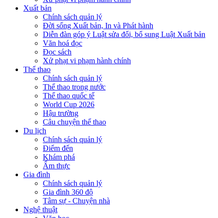
Xuất bản
Chính sách quản lý
Đời sống Xuất bản, In và Phát hành
Diễn đàn góp ý Luật sửa đổi, bổ sung Luật Xuất bản
Văn hoá đọc
Đọc sách
Xử phạt vi phạm hành chính
Thể thao
Chính sách quản lý
Thể thao trong nước
Thể thao quốc tế
World Cup 2026
Hậu trường
Câu chuyện thể thao
Du lịch
Chính sách quản lý
Điểm đến
Khám phá
Ẩm thực
Gia đình
Chính sách quản lý
Gia đình 360 độ
Tâm sự - Chuyện nhà
Nghệ thuật