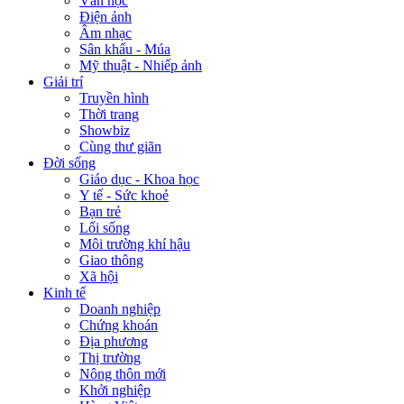
Văn học
Điện ảnh
Âm nhạc
Sân khấu - Múa
Mỹ thuật - Nhiếp ảnh
Giải trí
Truyền hình
Thời trang
Showbiz
Cùng thư giãn
Đời sống
Giáo dục - Khoa học
Y tế - Sức khoẻ
Bạn trẻ
Lối sống
Môi trường khí hậu
Giao thông
Xã hội
Kinh tế
Doanh nghiệp
Chứng khoán
Địa phương
Thị trường
Nông thôn mới
Khởi nghiệp