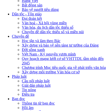
Hàng Việt
Bất động sản
Bảo vệ người tiêu dùng
Dân tộc - Tôn giáo
Đại đoàn kết
Văn hoá - Xã hội vùng miền
Văn hóa, du lịch dân tộc thiểu số
Chuyên đề dân tộc thiểu số và miền núi
Chuyên đề
Học tập và làm theo Bác
Xây dựng và bảo vệ nền tảng tư tưởng của Đảng
Đời sống xanh
Việt Nam - Kỷ nguyên vươn mình
Quy hoạch mạng lưới cơ sở VHTTDL tầm nhìn đến
2045
Chương trình Mục tiêu quốc gia về phát triển văn hóa
Xây dựng môi trường Văn hóa cơ sở
Pháp luật
Cầu nối pháp luật
Giải đáp pháp luật
Tin nóng
Điều tra
Bạn đọc
Thông tin từ bạn đọc
Hồi âm