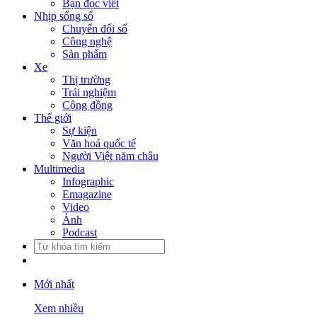
Bạn đọc viết
Nhịp sống số
Chuyển đổi số
Công nghệ
Sản phẩm
Xe
Thị trường
Trải nghiệm
Cộng đồng
Thế giới
Sự kiện
Văn hoá quốc tế
Người Việt năm châu
Multimedia
Infographic
Emagazine
Video
Ảnh
Podcast
Mới nhất
Xem nhiều