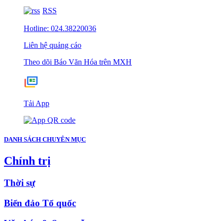
RSS
Hotline: 024.38220036
Liên hệ quảng cáo
Theo dõi Báo Văn Hóa trên MXH
Tải App
DANH SÁCH CHUYÊN MỤC
Chính trị
Thời sự
Biển đảo Tổ quốc