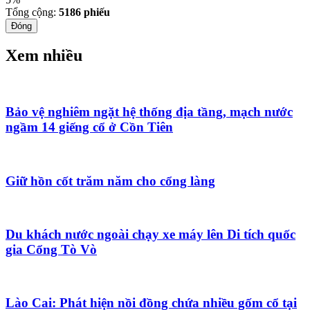
Tổng cộng:
5186
phiếu
Đóng
Xem nhiều
Bảo vệ nghiêm ngặt hệ thống địa tầng, mạch nước
ngầm 14 giếng cổ ở Cồn Tiên
Giữ hồn cốt trăm năm cho cổng làng
Du khách nước ngoài chạy xe máy lên Di tích quốc
gia Cổng Tò Vò
Lào Cai: Phát hiện nồi đồng chứa nhiều gốm cổ tại