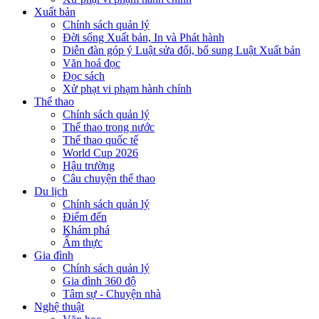
Xuất bản
Chính sách quản lý
Đời sống Xuất bản, In và Phát hành
Diễn đàn góp ý Luật sửa đổi, bổ sung Luật Xuất bản
Văn hoá đọc
Đọc sách
Xử phạt vi phạm hành chính
Thể thao
Chính sách quản lý
Thể thao trong nước
Thể thao quốc tế
World Cup 2026
Hậu trường
Câu chuyện thể thao
Du lịch
Chính sách quản lý
Điểm đến
Khám phá
Ẩm thực
Gia đình
Chính sách quản lý
Gia đình 360 độ
Tâm sự - Chuyện nhà
Nghệ thuật