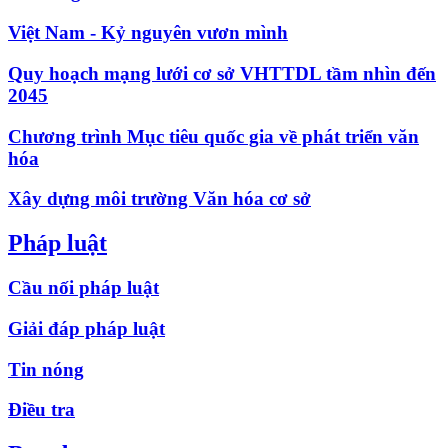
Việt Nam - Kỷ nguyên vươn mình
Quy hoạch mạng lưới cơ sở VHTTDL tầm nhìn đến
2045
Chương trình Mục tiêu quốc gia về phát triển văn
hóa
Xây dựng môi trường Văn hóa cơ sở
Pháp luật
Cầu nối pháp luật
Giải đáp pháp luật
Tin nóng
Điều tra