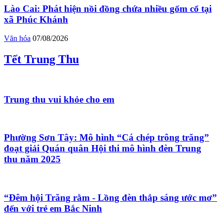
Lào Cai: Phát hiện nồi đồng chứa nhiều gốm cổ tại
xã Phúc Khánh
Văn hóa
07/08/2026
Tết Trung Thu
Trung thu vui khỏe cho em
Phường Sơn Tây: Mô hình “Cá chép trông trăng”
đoạt giải Quán quân Hội thi mô hình đèn Trung
thu năm 2025
“Đêm hội Trăng rằm - Lồng đèn thắp sáng ước mơ”
đến với trẻ em Bắc Ninh