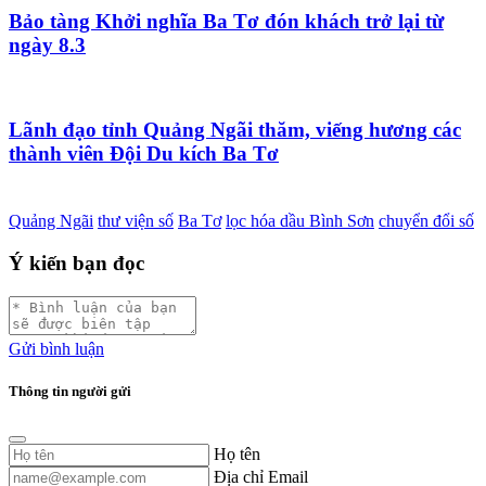
Bảo tàng Khởi nghĩa Ba Tơ đón khách trở lại từ
ngày 8.3
Lãnh đạo tỉnh Quảng Ngãi thăm, viếng hương các
thành viên Đội Du kích Ba Tơ
Quảng Ngãi
thư viện số
Ba Tơ
lọc hóa dầu Bình Sơn
chuyển đổi số
Ý kiến bạn đọc
Gửi bình luận
Thông tin người gửi
Họ tên
Địa chỉ Email