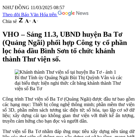
NHƯ ĐỒNG
11/03/2025 08:57
Theo dõi Báo Văn Hóa trên
Chia sẻ
VHO – Sáng 11.3, UBND huyện Ba Tơ
(Quảng Ngãi) phối hợp Công ty cổ phần
lọc hóa dầu Bình Sơn tổ chức khánh
thành Thư viện số.
Bí thư Tỉnh ủy Quảng Ngãi Bùi Thị Quỳnh Vân và các
đại biểu thực hiện nghi thức cắt băng khánh thành Thư
viện số Ba Tơ
Công trình Thư viện số Ba Tơ (Quảng Ngãi) được đầu tư bao gồm
các hạng mục: Thiết bị công nghệ thông minh; phần mềm thư viện
số 3D, phần mềm sách tương tác điện tử; số hóa, tạo lập cơ sở dữ
liệu; xây dựng cải tạo không gian thư viện với thiết kế ấn tượng,
truyền cảm hứng cho bạn đọc và người dân.
Thư viện số Ba Tơ nhằm đáp ứng mục tiêu xây dựng nền tảng dữ
liệu của thư viện số thông qua xây dựng cơ sở hạ tầng, mạng lưới