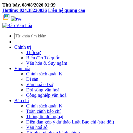
Thứ bảy, 08/08/2026 01:39
Hotline: 024.38220036
Liên hệ quảng cáo
Chính trị
Thời sự
Biển đảo Tổ quốc
Văn hóa & Suy ngẫm
Văn hóa
Chính sách quản lý
Di sản
Văn hoá cơ sở
Đời sống văn hoá
Công nghiệp văn hoá
Báo chí
Chính sách quản lý
Toàn cảnh báo chí
Thông tin đối ngoại
Diễn đàn góp ý dự thảo Luật Báo chí (sửa đổi)
Văn hoá số
Xử phạt vi phạm hành chính