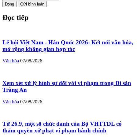
Đóng
Gửi bình luận
Đọc tiếp
Lễ hội Việt Nam - Hàn Quốc 2026: Kết nối văn hóa,
mở rộng không gian hợp tác
Văn hóa
07/08/2026
Xem xét xử lý hình sự đối với vi phạm trong Di sản
Tràng An
Văn hóa
07/08/2026
Từ 26.9, một số chức danh của Bộ VHTTDL có
thẩm quyền xử phạt vi phạm hành chính