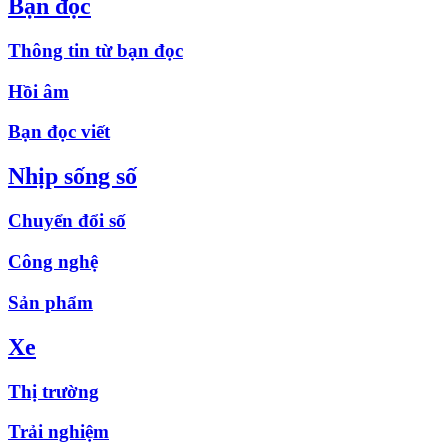
Bạn đọc
Thông tin từ bạn đọc
Hồi âm
Bạn đọc viết
Nhịp sống số
Chuyển đổi số
Công nghệ
Sản phẩm
Xe
Thị trường
Trải nghiệm