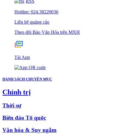
RSS
Hotline: 024.38220036
Liên hệ quảng cáo
Theo dõi Báo Văn Hóa trên MXH
Tải App
DANH SÁCH CHUYÊN MỤC
Chính trị
Thời sự
Biển đảo Tổ quốc
Văn hóa & Suy ngẫm