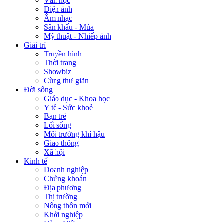
Văn học
Điện ảnh
Âm nhạc
Sân khấu - Múa
Mỹ thuật - Nhiếp ảnh
Giải trí
Truyền hình
Thời trang
Showbiz
Cùng thư giãn
Đời sống
Giáo dục - Khoa học
Y tế - Sức khoẻ
Bạn trẻ
Lối sống
Môi trường khí hậu
Giao thông
Xã hội
Kinh tế
Doanh nghiệp
Chứng khoán
Địa phương
Thị trường
Nông thôn mới
Khởi nghiệp