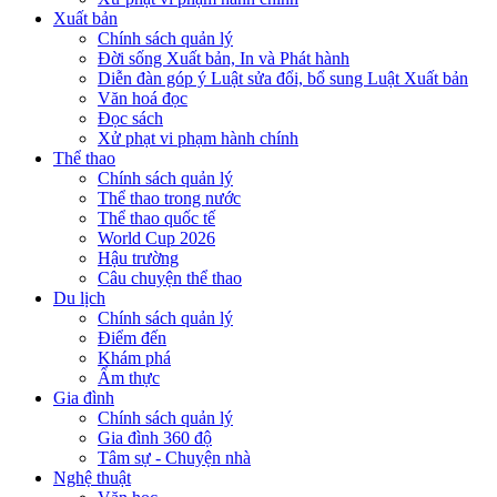
Xuất bản
Chính sách quản lý
Đời sống Xuất bản, In và Phát hành
Diễn đàn góp ý Luật sửa đổi, bổ sung Luật Xuất bản
Văn hoá đọc
Đọc sách
Xử phạt vi phạm hành chính
Thể thao
Chính sách quản lý
Thể thao trong nước
Thể thao quốc tế
World Cup 2026
Hậu trường
Câu chuyện thể thao
Du lịch
Chính sách quản lý
Điểm đến
Khám phá
Ẩm thực
Gia đình
Chính sách quản lý
Gia đình 360 độ
Tâm sự - Chuyện nhà
Nghệ thuật