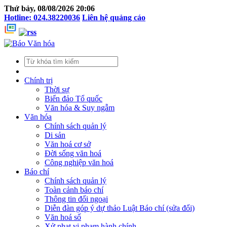
Thứ bảy, 08/08/2026 20:06
Hotline: 024.38220036
Liên hệ quảng cáo
Chính trị
Thời sự
Biển đảo Tổ quốc
Văn hóa & Suy ngẫm
Văn hóa
Chính sách quản lý
Di sản
Văn hoá cơ sở
Đời sống văn hoá
Công nghiệp văn hoá
Báo chí
Chính sách quản lý
Toàn cảnh báo chí
Thông tin đối ngoại
Diễn đàn góp ý dự thảo Luật Báo chí (sửa đổi)
Văn hoá số
Xử phạt vi phạm hành chính