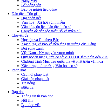
Hàng Việt
Bất động sản
Bảo vệ người tiêu dùng
Dân tộc - Tôn giáo
Đại đoàn kết
Văn hoá - Xã hội vùng miền
Văn hóa, du lịch dân tộc thiểu số
Chuyên đề dân tộc thiểu số và miền núi
Chuyên đề
Học tập và làm theo Bác
Xây dựng và bảo vệ nền tảng tư tưởng của Đảng
Đời sống xanh
Việt Nam - Kỷ nguyên vươn mình
Quy hoạch mạng lưới cơ sở VHTTDL tầm nhìn đến 204
Chương trình Mục tiêu quốc gia về phát triển văn hóa
Xây dựng môi trường Văn hóa cơ sở
Pháp luật
Cầu nối pháp luật
Giải đáp pháp luật
Tin nóng
Điều tra
Bạn đọc
Thông tin từ bạn đọc
Hồi âm
Bạn đọc viết