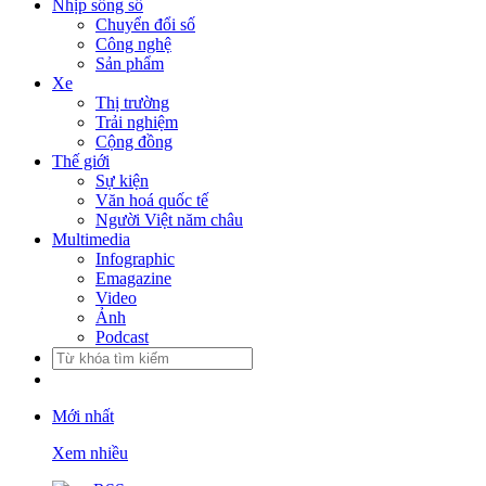
Nhịp sống số
Chuyển đổi số
Công nghệ
Sản phẩm
Xe
Thị trường
Trải nghiệm
Cộng đồng
Thế giới
Sự kiện
Văn hoá quốc tế
Người Việt năm châu
Multimedia
Infographic
Emagazine
Video
Ảnh
Podcast
Mới nhất
Xem nhiều