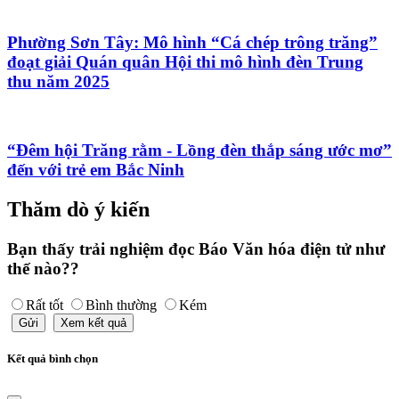
Phường Sơn Tây: Mô hình “Cá chép trông trăng”
đoạt giải Quán quân Hội thi mô hình đèn Trung
thu năm 2025
“Đêm hội Trăng rằm - Lồng đèn thắp sáng ước mơ”
đến với trẻ em Bắc Ninh
Thăm dò ý kiến
Bạn thấy trải nghiệm đọc Báo Văn hóa điện tử như
thế nào??
Rất tốt
Bình thường
Kém
Gửi
Xem kết quả
Kết quả bình chọn