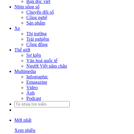
Bạn đọc viết
Nhịp sống số
Chuyển đổi số
Công nghệ
Sản phẩm
Xe
Thị trường
Trải nghiệm
Cộng đồng
Thế giới
Sự kiện
Văn hoá quốc tế
Người Việt năm châu
Multimedia
Infographic
Emagazine
Video
Ảnh
Podcast
Mới nhất
Xem nhiều