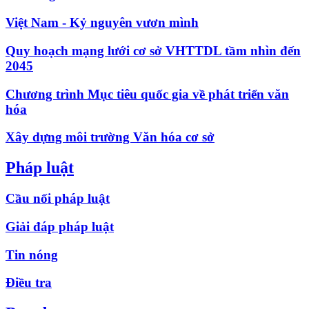
Việt Nam - Kỷ nguyên vươn mình
Quy hoạch mạng lưới cơ sở VHTTDL tầm nhìn đến
2045
Chương trình Mục tiêu quốc gia về phát triển văn
hóa
Xây dựng môi trường Văn hóa cơ sở
Pháp luật
Cầu nối pháp luật
Giải đáp pháp luật
Tin nóng
Điều tra