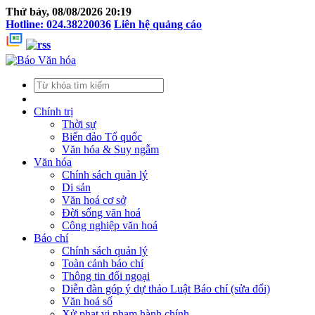
Thứ bảy, 08/08/2026 20:19
Hotline: 024.38220036
Liên hệ quảng cáo
Chính trị
Thời sự
Biển đảo Tổ quốc
Văn hóa & Suy ngẫm
Văn hóa
Chính sách quản lý
Di sản
Văn hoá cơ sở
Đời sống văn hoá
Công nghiệp văn hoá
Báo chí
Chính sách quản lý
Toàn cảnh báo chí
Thông tin đối ngoại
Diễn đàn góp ý dự thảo Luật Báo chí (sửa đổi)
Văn hoá số
Xử phạt vi phạm hành chính