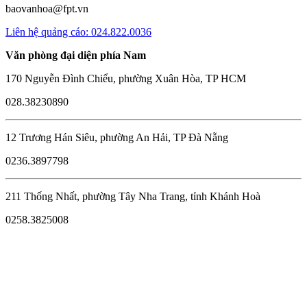
baovanhoa@fpt.vn
Liên hệ quảng cáo: 024.822.0036
Văn phòng đại diện phía Nam
170 Nguyễn Đình Chiểu, phường Xuân Hòa, TP HCM
028.38230890
12 Trương Hán Siêu, phường An Hải, TP Đà Nẵng
0236.3897798
211 Thống Nhất, phường Tây Nha Trang, tỉnh Khánh Hoà
0258.3825008