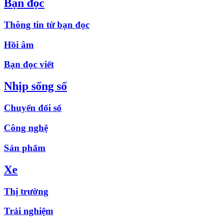
Bạn đọc
Thông tin từ bạn đọc
Hồi âm
Bạn đọc viết
Nhịp sống số
Chuyển đổi số
Công nghệ
Sản phẩm
Xe
Thị trường
Trải nghiệm