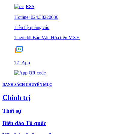
RSS
Hotline: 024.38220036
Liên hệ quảng cáo
Theo dõi Báo Văn Hóa trên MXH
Tải App
DANH SÁCH CHUYÊN MỤC
Chính trị
Thời sự
Biển đảo Tổ quốc