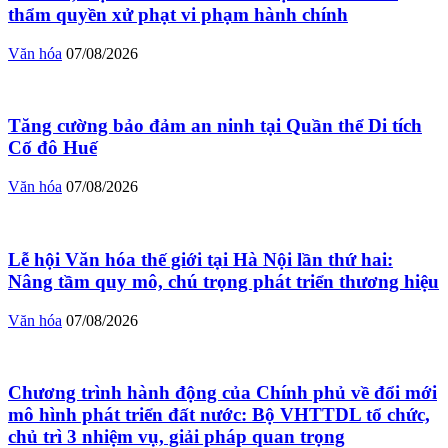
thẩm quyền xử phạt vi phạm hành chính
Văn hóa
07/08/2026
Tăng cường bảo đảm an ninh tại Quần thể Di tích
Cố đô Huế
Văn hóa
07/08/2026
Lễ hội Văn hóa thế giới tại Hà Nội lần thứ hai:
Nâng tầm quy mô, chú trọng phát triển thương hiệu
Văn hóa
07/08/2026
Chương trình hành động của Chính phủ về đổi mới
mô hình phát triển đất nước: Bộ VHTTDL tổ chức,
chủ trì 3 nhiệm vụ, giải pháp quan trọng