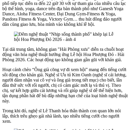
phố tiếp tục diễn ra đến 22 giờ 30 với sự tham gia của nhiều câu lạc
bộ thể hình, yoga, dance trên địa bàn thành phố như Ganesh Yoga
Dance, Aloha Fitness Center, Đại Dung Gym-Fitness & Yoga,
Pandora Fitness & Yoga, Victory Gym… thu hút đông đảo người
dân cùng giao lưu, hòa mình vào không khí lễ hội.
Tại dải trung tâm, không gian "Hải Phòng xưa" diễn ra chuỗi hoạt
động văn hóa nghệ thuật hưởng ứng Lễ hội Hoa Phượng Đỏ - Hải
Phòng 2026. Các hoạt động tạo không gian gần gũi với khán giả.
Hoạt cảnh chèo “Ông già cõng vợ đi xem hội” mang đến tiếng cười
sôi động cho khán giả. Nghệ sĩ Ưu tú Kim Oanh (nghệ sĩ cải lương,
người đảm nhận vai cô vợ và ông già trong tiết mục) cho biết, lần
đầu thử sức với rối người, chị có cảm giác mới lạ và thú vị. Theo
chị, sự kết hợp giữa cải lương và rối giúp nghệ sĩ dễ thể hiện hơn,
tận dụng phần hát để bù đắp những hạn chế của loại hình nghệ thuật
này.
Trong khi đó, nghệ sĩ Lê Thanh hóa thân thành con quan lớn nói
lắp, thích trêu ghẹo gái nhà lành, tạo nhiều tiếng cười cho người
xem.