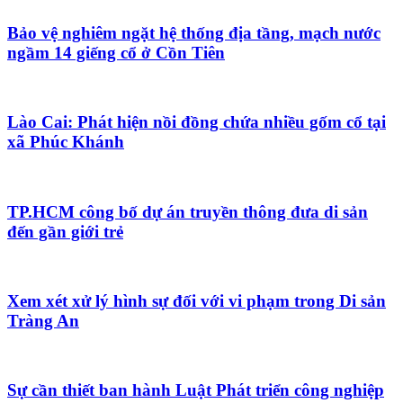
Bảo vệ nghiêm ngặt hệ thống địa tầng, mạch nước
ngầm 14 giếng cổ ở Cồn Tiên
Lào Cai: Phát hiện nồi đồng chứa nhiều gốm cổ tại
xã Phúc Khánh
TP.HCM công bố dự án truyền thông đưa di sản
đến gần giới trẻ
Xem xét xử lý hình sự đối với vi phạm trong Di sản
Tràng An
Sự cần thiết ban hành Luật Phát triển công nghiệp