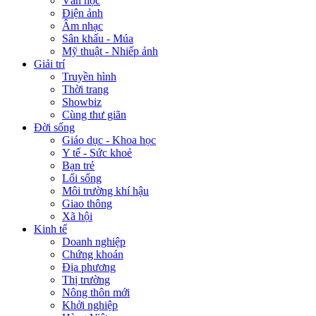
Văn học
Điện ảnh
Âm nhạc
Sân khấu - Múa
Mỹ thuật - Nhiếp ảnh
Giải trí
Truyền hình
Thời trang
Showbiz
Cùng thư giãn
Đời sống
Giáo dục - Khoa học
Y tế - Sức khoẻ
Bạn trẻ
Lối sống
Môi trường khí hậu
Giao thông
Xã hội
Kinh tế
Doanh nghiệp
Chứng khoán
Địa phương
Thị trường
Nông thôn mới
Khởi nghiệp