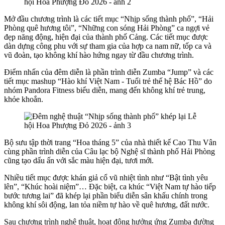
Mở đầu chương trình là các tiết mục “Nhịp sống thành phố”, “Hải
Phòng quê hương tôi”, “Những con sóng Hải Phòng” ca ngợi vẻ
đẹp năng động, hiện đại của thành phố Cảng. Các tiết mục được
dàn dựng công phu với sự tham gia của hợp ca nam nữ, tốp ca và
vũ đoàn, tạo không khí hào hứng ngay từ đầu chương trình.
Điểm nhấn của đêm diễn là phần trình diễn Zumba “Jump” và các
tiết mục mashup “Hào khí Việt Nam - Tuổi trẻ thế hệ Bác Hồ” do
nhóm Pandora Fitness biểu diễn, mang đến không khí trẻ trung,
khỏe khoắn.
Bộ sưu tập thời trang “Hoa tháng 5” của nhà thiết kế Cao Thu Vân
cùng phần trình diễn của Câu lạc bộ Nghệ sĩ thành phố Hải Phòng
cũng tạo dấu ấn với sắc màu hiện đại, tươi mới.
Nhiều tiết mục được khán giả cổ vũ nhiệt tình như “Bật tình yêu
lên”, “Khúc hoài niệm”… Đặc biệt, ca khúc “Việt Nam tự hào tiếp
bước tương lai” đã khép lại phần biểu diễn sân khấu chính trong
không khí sôi động, lan tỏa niềm tự hào về quê hương, đất nước.
Sau chương trình nghệ thuật, hoạt động hưởng ứng Zumba đường