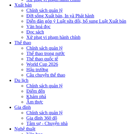
Xuất bản
Chính sách quản lý
Đời sống Xuất bản, In và Phát hành
Diễn đàn góp ý Luật sửa đổi, bổ sung Luật Xuất bản
Văn hoá đọc
Đọc sách
Xử phạt vi phạm hành chính
Thể thao
Chính sách quản lý
Thể thao trong nước
Thể thao quốc tế
World Cup 2026
Hậu trường
Câu chuyện thể thao
Du lịch
Chính sách quản lý
Điểm đến
Khám phá
Ẩm thực
Gia đình
Chính sách quản lý
Gia đình 360 độ
Tâm sự - Chuyện nhà
Nghệ thuật