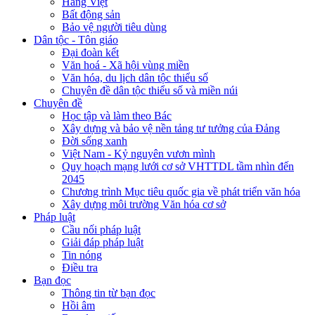
Hàng Việt
Bất động sản
Bảo vệ người tiêu dùng
Dân tộc - Tôn giáo
Đại đoàn kết
Văn hoá - Xã hội vùng miền
Văn hóa, du lịch dân tộc thiểu số
Chuyên đề dân tộc thiểu số và miền núi
Chuyên đề
Học tập và làm theo Bác
Xây dựng và bảo vệ nền tảng tư tưởng của Đảng
Đời sống xanh
Việt Nam - Kỷ nguyên vươn mình
Quy hoạch mạng lưới cơ sở VHTTDL tầm nhìn đến
2045
Chương trình Mục tiêu quốc gia về phát triển văn hóa
Xây dựng môi trường Văn hóa cơ sở
Pháp luật
Cầu nối pháp luật
Giải đáp pháp luật
Tin nóng
Điều tra
Bạn đọc
Thông tin từ bạn đọc
Hồi âm