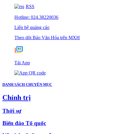
RSS
Hotline: 024.38220036
Liên hệ quảng cáo
Theo dõi Báo Văn Hóa trên MXH
Tải App
DANH SÁCH CHUYÊN MỤC
Chính trị
Thời sự
Biển đảo Tổ quốc