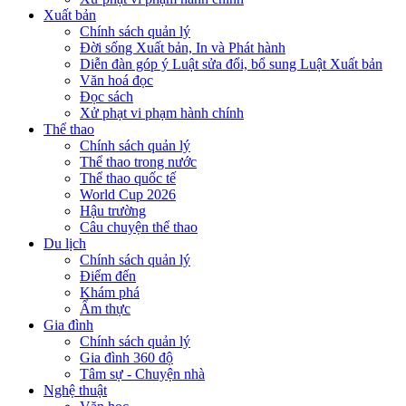
Xuất bản
Chính sách quản lý
Đời sống Xuất bản, In và Phát hành
Diễn đàn góp ý Luật sửa đổi, bổ sung Luật Xuất bản
Văn hoá đọc
Đọc sách
Xử phạt vi phạm hành chính
Thể thao
Chính sách quản lý
Thể thao trong nước
Thể thao quốc tế
World Cup 2026
Hậu trường
Câu chuyện thể thao
Du lịch
Chính sách quản lý
Điểm đến
Khám phá
Ẩm thực
Gia đình
Chính sách quản lý
Gia đình 360 độ
Tâm sự - Chuyện nhà
Nghệ thuật