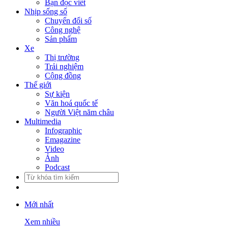
Bạn đọc viết
Nhịp sống số
Chuyển đổi số
Công nghệ
Sản phẩm
Xe
Thị trường
Trải nghiệm
Cộng đồng
Thế giới
Sự kiện
Văn hoá quốc tế
Người Việt năm châu
Multimedia
Infographic
Emagazine
Video
Ảnh
Podcast
Mới nhất
Xem nhiều