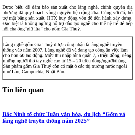
Được biết, để đảm bảo sản xuất cho làng nghề, chính quyền địa
phương đã quy hoạch vùng nguyên liệu rộng 2ha. Cùng với đó, hỗ
trợ mặt bằng sản xuất, HTX huy động vốn để tiến hành xây dựng.
Đặc biệt là không ngừng hỗ trợ đào tạo nghề cho thế hệ trẻ để tiếp
nối cha ông“giữ lửa” cho gốm Gia Thuỷ.
Làng nghề gốm Gia Thuỷ được công nhận là làng nghề truyền
thống vào năm 2007. Làng nghề đã và đang tạo công ăn việc làm
cho hơn 60 lao động. Mức thu nhập bình quân 7,5 triệu đồng, riêng
những người thợ tay nghề cao từ 15 – 20 triệu đồng/người/tháng.
Sản phẩm gốm Gia Thuỷ còn có mặt ở các thị trường nước ngoài
như Lào, Campuchia, Nhật Bản.
Tin liên quan
Bắc Ninh tổ chức Tuần văn hóa, du lịch “Gốm và
làng nghề truyền thống năm 2025”