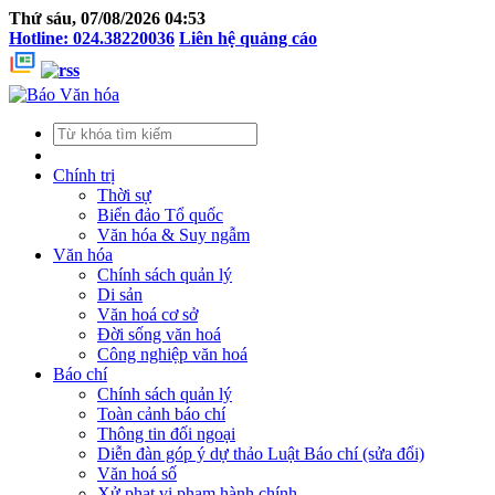
Thứ sáu, 07/08/2026 04:53
Hotline: 024.38220036
Liên hệ quảng cáo
Chính trị
Thời sự
Biển đảo Tổ quốc
Văn hóa & Suy ngẫm
Văn hóa
Chính sách quản lý
Di sản
Văn hoá cơ sở
Đời sống văn hoá
Công nghiệp văn hoá
Báo chí
Chính sách quản lý
Toàn cảnh báo chí
Thông tin đối ngoại
Diễn đàn góp ý dự thảo Luật Báo chí (sửa đổi)
Văn hoá số
Xử phạt vi phạm hành chính