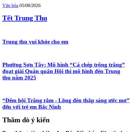
Văn hóa
05/08/2026
Tết Trung Thu
Trung thu vui khỏe cho em
Phường Sơn Tây: Mô hình “Cá chép trông trăng”
đoạt giải Quán quân Hội thi mô hình đèn Trung
thu năm 2025
“Đêm hội Trăng rằm - Lồng đèn thắp sáng ước mơ”
đến với trẻ em Bắc Ninh
Thăm dò ý kiến