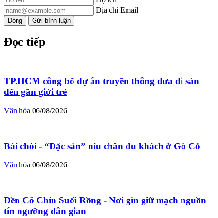
Địa chỉ Email
Đóng
Gửi bình luận
Đọc tiếp
TP.HCM công bố dự án truyền thông đưa di sản
đến gần giới trẻ
Văn hóa
06/08/2026
Bài chòi - “Đặc sản” níu chân du khách ở Gò Cỏ
Văn hóa
06/08/2026
Đền Cô Chín Suối Rồng - Nơi gìn giữ mạch nguồn
tín ngưỡng dân gian