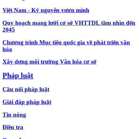
Việt Nam - Kỷ nguyên vươn mình
Quy hoạch mạng lưới cơ sở VHTTDL tầm nhìn đến
2045
Chương trình Mục tiêu quốc gia về phát triển văn
hóa
Xây dựng môi trường Văn hóa cơ sở
Pháp luật
Cầu nối pháp luật
Giải đáp pháp luật
Tin nóng
Điều tra