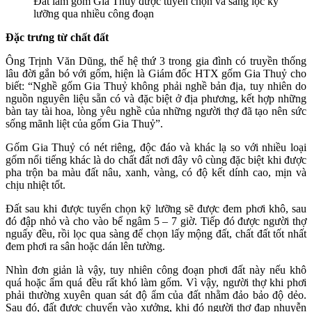
Đất làm gốm Gia Thuỷ được tuyển chọn và sàng lọc kỹ
lưỡng qua nhiều công đoạn
Đặc trưng từ chất đất
Ông Trịnh Văn Dũng, thế hệ thứ 3 trong gia đình có truyền thống
lâu đời gắn bó với gốm, hiện là Giám đốc HTX gốm Gia Thuỷ cho
biết: “Nghề gốm Gia Thuỷ không phải nghề bản địa, tuy nhiên do
nguồn nguyên liệu sẵn có và đặc biệt ở địa phương, kết hợp những
bàn tay tài hoa, lòng yêu nghề của những người thợ đã tạo nên sức
sống mãnh liệt của gốm Gia Thuỷ”.
Gốm Gia Thuỷ có nét riêng, độc đáo và khác lạ so với nhiều loại
gốm nổi tiếng khác là do chất đất nơi đây vô cùng đặc biệt khi được
pha trộn ba màu đất nâu, xanh, vàng, có độ kết dính cao, mịn và
chịu nhiệt tốt.
Đất sau khi được tuyển chọn kỹ lưỡng sẽ được đem phơi khô, sau
đó đập nhỏ và cho vào bể ngâm 5 – 7 giờ. Tiếp đó được người thợ
nguấy đều, rồi lọc qua sàng để chọn lấy mộng đất, chất đất tốt nhất
đem phơi ra sân hoặc dán lên tường.
Nhìn đơn giản là vậy, tuy nhiên công đoạn phơi đất này nếu khô
quá hoặc ẩm quá đều rất khó làm gốm. Vì vậy, người thợ khi phơi
phải thường xuyên quan sát độ ẩm của đất nhằm đảo bảo độ dẻo.
Sau đó, đất được chuyển vào xưởng, khi đó người thợ đạp nhuyễn