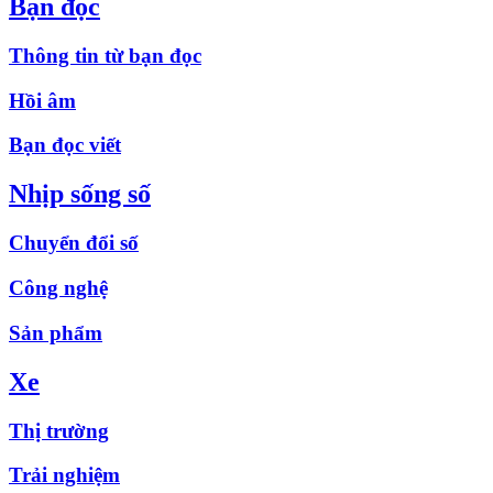
Bạn đọc
Thông tin từ bạn đọc
Hồi âm
Bạn đọc viết
Nhịp sống số
Chuyển đổi số
Công nghệ
Sản phẩm
Xe
Thị trường
Trải nghiệm