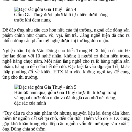
Gốm Gia Thuỷ được phơi khô tự nhiên dưới nắng
trước khi đem nung
Để đáp ứng nhu cầu cao hơn nữa của thị trường, ngoài các dòng sản
phẩm chính như chum, vò, vại, ấm trà…làng nghề hiện đã cho ra
nhiều dòng sản phẩm mỹ nghệ được thị trường đón nhận.
Nghệ nhân Trịnh Văn Dũng cho biết: Trong HTX hiện có hơn 60
thợ lao động với 10 nghệ nhân, không ít người có thâm niên trong
nghề hàng chục năm. Mỗi năm làng nghề cho ra lò hàng nghìn sản
phẩm, hàng ra đến đâu hết đến đó. Đặc biệt là vào dịp cận Tết, khác
thập phương đổ về khiến HTX làm việc không ngơi tay để cung
ứng cho thị trường.
Hơn 60 năm qua, gốm Gia Thuỷ được thị trường trong
và ngoài nước đón nhận và đánh giá cao nhớ nét riêng,
đặc sắc của mình
“Tuy đầu ra cho sản phẩm tốt nhưng nguyên liệu lại đang dần khan
hiếm từ nguồn đất sét tại chỗ, đến củi đốt. Thêm vào đó HTX cũng
gặp khó khăn trong việc tiếp cận nguồn vốn để mở rộng sản xuất”,
ông Dũng chia sẻ thêm.