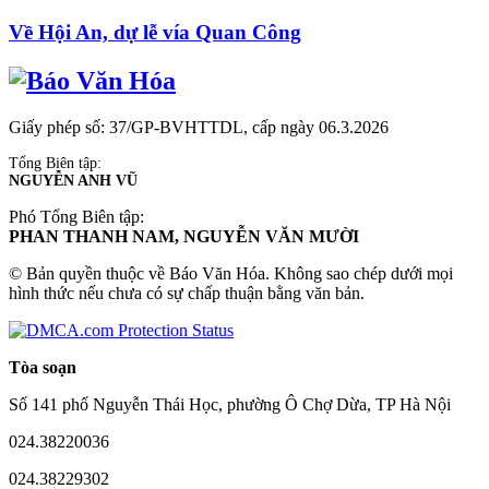
Về Hội An, dự lễ vía Quan Công
Giấy phép số: 37/GP-BVHTTDL, cấp ngày 06.3.2026
Tổng Biên tập:
NGUYỄN ANH VŨ
Phó Tổng Biên tập:
PHAN THANH NAM, NGUYỄN VĂN MƯỜI
© Bản quyền thuộc về Báo Văn Hóa. Không sao chép dưới mọi
hình thức nếu chưa có sự chấp thuận bằng văn bản.
Tòa soạn
Số 141 phố Nguyễn Thái Học, phường Ô Chợ Dừa, TP Hà Nội
024.38220036
024.38229302