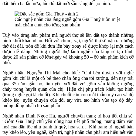
đất thêm ba lần nữa, lúc đó đất mới sẵn sàng để tạo hình.
Các nghệ nhân của làng nghề gốm Gia Thuỷ luôn miệt
mài chăm chút cho từng sản phẩm
Tuỳ vào từng sản phẩm mà người thợ sẽ lăn đất tạo thành những
hình khối khác nhau. Đối với chum, vại, người thợ sẽ nặn ra những
thớ đất dài, tròn để khi đưa lên bày xoay sẽ được khớp lại một cách
được dễ dàng. Những người thợ lành nghề của làng sẽ tạo hình
được 20 sản phẩm cỡ lớn/ngày và khoảng 50 – 60 sản phẩm kích cỡ
nhỏ.
Nghệ nhân Nguyễn Thị Mai cho biết: “Chị bén duyên với nghề
gốm khi chỉ là một cô bé theo chân ông cha tới xưởng, đến nay trải
qua 35 năm gắn bó, tình yêu với đất với gốm vẫn không ngừng
chảy trong huyết quản của chị. Hiện chị phụ trách khâu tạo hình
(trong nghề gọi là chuốt). Khi chuốt cần con mắt thẩm mỹ cao và độ
khéo léo, uyển chuyển của đôi tay vừa tạo hình vừa tạo độ dầy,
mỏng đồng nhất cho sản phẩm”.
Nghệ nhân Đinh Ngọc Hà, người chuyên trang trí hoạ tiết chia sẻ:
“Gốm Gia Thuỷ chủ yếu dùng hoạ tiết phổ thông, mang đậm văn
hoá của dân tộc như tranh tứ quý, hoa sen… Khi trang trí, ngoài bàn
tay khéo léo, yêu nghề, kiên trì, nghệ nhân cần phải am hiểu nét văn