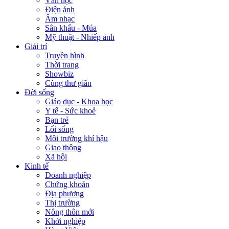
Văn học
Điện ảnh
Âm nhạc
Sân khấu - Múa
Mỹ thuật - Nhiếp ảnh
Giải trí
Truyền hình
Thời trang
Showbiz
Cùng thư giãn
Đời sống
Giáo dục - Khoa học
Y tế - Sức khoẻ
Bạn trẻ
Lối sống
Môi trường khí hậu
Giao thông
Xã hội
Kinh tế
Doanh nghiệp
Chứng khoán
Địa phương
Thị trường
Nông thôn mới
Khởi nghiệp