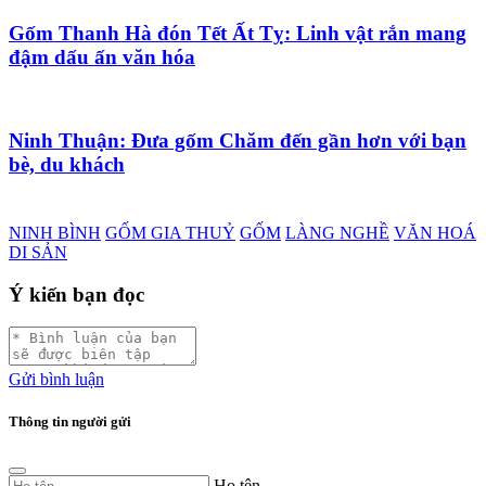
Gốm Thanh Hà đón Tết Ất Tỵ: Linh vật rắn mang
đậm dấu ấn văn hóa
Ninh Thuận: Đưa gốm Chăm đến gần hơn với bạn
bè, du khách
NINH BÌNH
GỐM GIA THUỶ
GỐM
LÀNG NGHỀ
VĂN HOÁ
DI SẢN
Ý kiến bạn đọc
Gửi bình luận
Thông tin người gửi
Họ tên