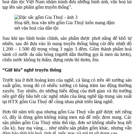
hoá dân tộc Việt Nam nhằm tránh đưa những hình ảnh, văn hoá lai
tạp lên sản phẩm gốm truyền thống”.
Hoạ tiết, hoa văn trên gốm Gia Thuỷ luôn mang đậm
nét văn hoá của dân tộc
Sau khi tạo hình hoàn chỉnh, sản phẩm được phơi nắng để khô tự
nhiên, sau đó đưa vào lò nung truyền thống bằng củi đến nhiệt độ
1.200 – 1.500 độ trong vòng 3 ngày 3 đêm. Gốm thành phẩm hoá
sành có nước da nâu bóng (người dân thường gọi là men da lươn),
chứa nước không bị thấm, đựng rượu thì thơm, êm.
“Giữ lửa” nghề truyền thống
Trước kia ở thời hoàng kim của nghề, cả làng có trên 40 xưởng sản
xuất gốm, trong đó có nhiều xưởng có hàng trăm lao động thường
xuyên. Tuy nhiên, do những biến động của thời gian và thị trường
nên giờ đây hầu hết các nghệ nhân của làng nghề tập trung sản xuất
tại HTX gốm Gia Thuỷ để cùng nhau phát triển làng nghề.
Hơn 60 năm trôi qua nhưng gốm Gia Thuỷ vẫn giữ được nét riêng
có, đây là dòng gốm không tráng men mà để mộc đem nung. Các
sản phẩm gốm Gia Thuỷ nhìn thô ráp, đơn sơ không nhiều hoạ tiết
cầu kỳ, hay mạ vàng… như nhiều sản phẩm gốm khác, nhưng vẫn
đảm bảo tính hài hoà, tinh tế, mộc mạc và giá trị sử dụng cao.