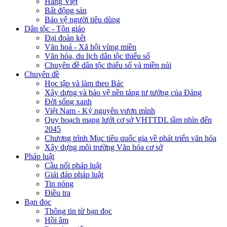
Hàng Việt
Bất động sản
Bảo vệ người tiêu dùng
Dân tộc - Tôn giáo
Đại đoàn kết
Văn hoá - Xã hội vùng miền
Văn hóa, du lịch dân tộc thiểu số
Chuyên đề dân tộc thiểu số và miền núi
Chuyên đề
Học tập và làm theo Bác
Xây dựng và bảo vệ nền tảng tư tưởng của Đảng
Đời sống xanh
Việt Nam - Kỷ nguyên vươn mình
Quy hoạch mạng lưới cơ sở VHTTDL tầm nhìn đến
2045
Chương trình Mục tiêu quốc gia về phát triển văn hóa
Xây dựng môi trường Văn hóa cơ sở
Pháp luật
Cầu nối pháp luật
Giải đáp pháp luật
Tin nóng
Điều tra
Bạn đọc
Thông tin từ bạn đọc
Hồi âm