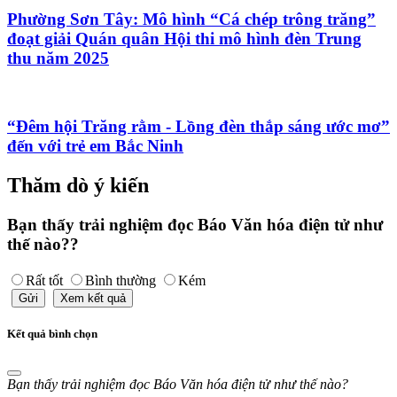
Phường Sơn Tây: Mô hình “Cá chép trông trăng”
đoạt giải Quán quân Hội thi mô hình đèn Trung
thu năm 2025
“Đêm hội Trăng rằm - Lồng đèn thắp sáng ước mơ”
đến với trẻ em Bắc Ninh
Thăm dò ý kiến
Bạn thấy trải nghiệm đọc Báo Văn hóa điện tử như
thế nào??
Rất tốt
Bình thường
Kém
Gửi
Xem kết quả
Kết quả bình chọn
Bạn thấy trải nghiệm đọc Báo Văn hóa điện tử như thế nào?