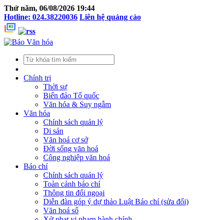
Thứ năm, 06/08/2026 19:44
Hotline: 024.38220036
Liên hệ quảng cáo
Chính trị
Thời sự
Biển đảo Tổ quốc
Văn hóa & Suy ngẫm
Văn hóa
Chính sách quản lý
Di sản
Văn hoá cơ sở
Đời sống văn hoá
Công nghiệp văn hoá
Báo chí
Chính sách quản lý
Toàn cảnh báo chí
Thông tin đối ngoại
Diễn đàn góp ý dự thảo Luật Báo chí (sửa đổi)
Văn hoá số
Xử phạt vi phạm hành chính