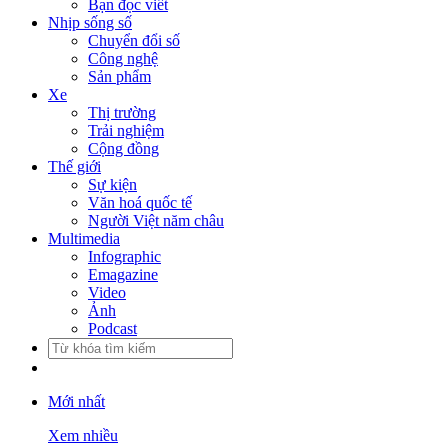
Bạn đọc viết
Nhịp sống số
Chuyển đổi số
Công nghệ
Sản phẩm
Xe
Thị trường
Trải nghiệm
Cộng đồng
Thế giới
Sự kiện
Văn hoá quốc tế
Người Việt năm châu
Multimedia
Infographic
Emagazine
Video
Ảnh
Podcast
Mới nhất
Xem nhiều