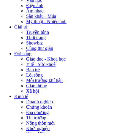
Văn học
Điện ảnh
Âm nhạc
Sân khấu - Múa
Mỹ thuật - Nhiếp ảnh
Giải trí
Truyền hình
Thời trang
Showbiz
Cùng thư giãn
Đời sống
Giáo dục - Khoa học
Y tế - Sức khoẻ
Bạn trẻ
Lối sống
Môi trường khí hậu
Giao thông
Xã hội
Kinh tế
Doanh nghiệp
Chứng khoán
Địa phương
Thị trường
Nông thôn mới
Khởi nghiệp