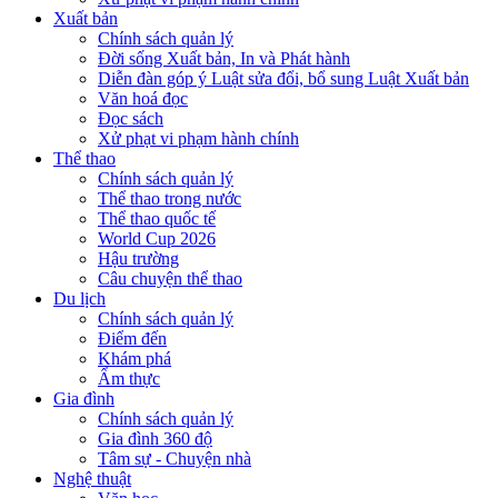
Xuất bản
Chính sách quản lý
Đời sống Xuất bản, In và Phát hành
Diễn đàn góp ý Luật sửa đổi, bổ sung Luật Xuất bản
Văn hoá đọc
Đọc sách
Xử phạt vi phạm hành chính
Thể thao
Chính sách quản lý
Thể thao trong nước
Thể thao quốc tế
World Cup 2026
Hậu trường
Câu chuyện thể thao
Du lịch
Chính sách quản lý
Điểm đến
Khám phá
Ẩm thực
Gia đình
Chính sách quản lý
Gia đình 360 độ
Tâm sự - Chuyện nhà
Nghệ thuật