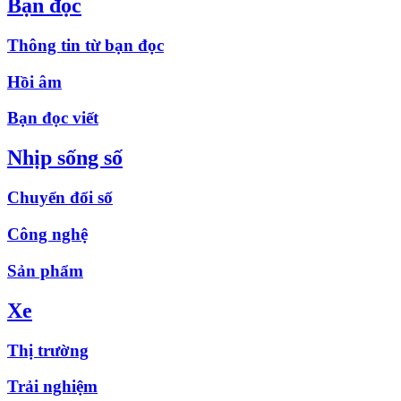
Bạn đọc
Thông tin từ bạn đọc
Hồi âm
Bạn đọc viết
Nhịp sống số
Chuyển đổi số
Công nghệ
Sản phẩm
Xe
Thị trường
Trải nghiệm