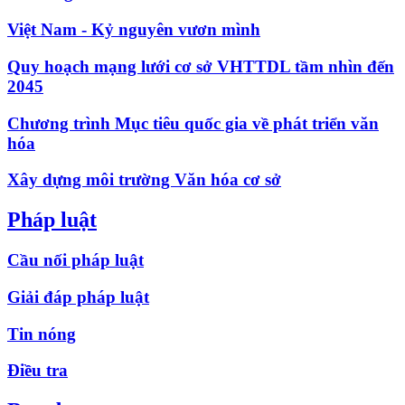
Việt Nam - Kỷ nguyên vươn mình
Quy hoạch mạng lưới cơ sở VHTTDL tầm nhìn đến
2045
Chương trình Mục tiêu quốc gia về phát triển văn
hóa
Xây dựng môi trường Văn hóa cơ sở
Pháp luật
Cầu nối pháp luật
Giải đáp pháp luật
Tin nóng
Điều tra