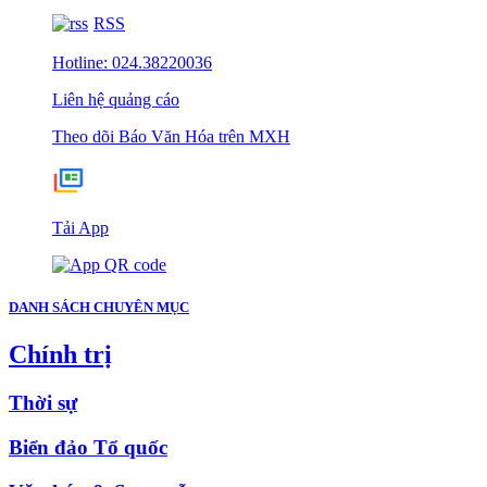
RSS
Hotline: 024.38220036
Liên hệ quảng cáo
Theo dõi Báo Văn Hóa trên MXH
Tải App
DANH SÁCH CHUYÊN MỤC
Chính trị
Thời sự
Biển đảo Tổ quốc