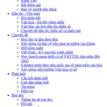
Hàng Việt
Bất động sản
Bảo vệ người tiêu dùng
Dân tộc - Tôn giáo
Đại đoàn kết
Văn hoá - Xã hội vùng miền
Văn hóa, du lịch dân tộc thiểu số
Chuyên đề dân tộc thiểu số và miền núi
Chuyên đề
Học tập và làm theo Bác
Xây dựng và bảo vệ nền tảng tư tưởng của Đảng
Đời sống xanh
Việt Nam - Kỷ nguyên vươn mình
Quy hoạch mạng lưới cơ sở VHTTDL tầm nhìn đến
2045
Chương trình Mục tiêu quốc gia về phát triển văn hóa
Xây dựng môi trường Văn hóa cơ sở
Pháp luật
Cầu nối pháp luật
Giải đáp pháp luật
Tin nóng
Điều tra
Bạn đọc
Thông tin từ bạn đọc
Hồi âm