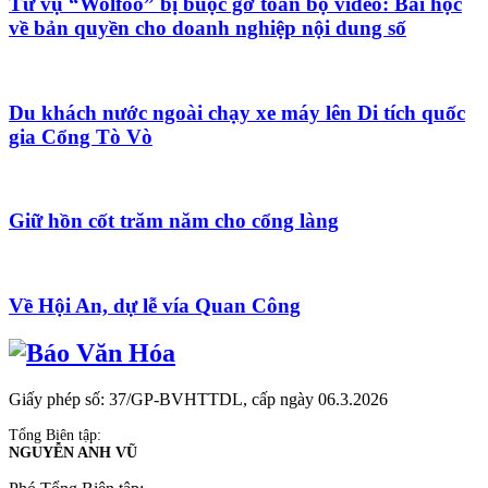
Từ vụ “Wolfoo” bị buộc gỡ toàn bộ video: Bài học
về bản quyền cho doanh nghiệp nội dung số
Du khách nước ngoài chạy xe máy lên Di tích quốc
gia Cổng Tò Vò
Giữ hồn cốt trăm năm cho cổng làng
Về Hội An, dự lễ vía Quan Công
Giấy phép số: 37/GP-BVHTTDL, cấp ngày 06.3.2026
Tổng Biên tập:
NGUYỄN ANH VŨ