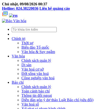
Chủ nhật, 09/08/2026 00:37
Hotline: 024.38220036
Liên hệ quảng cáo
Chính trị
Thời sự
Biển đảo Tổ quốc
Văn hóa & Suy ngẫm
Văn hóa
Chính sách quản lý
Di sản
Văn hoá cơ sở
Đời sống văn hoá
Công nghiệp văn hoá
Báo chí
Chính sách quản lý
Toàn cảnh báo chí
Thông tin đối ngoại
Diễn đàn góp ý dự thảo Luật Báo chí (sửa đổi)
Văn hoá số
Xử phạt vi phạm hành chính