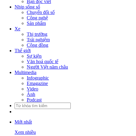
Bạn đọc viết
Nhịp sống số
Chuyển đổi số
Công nghệ
Sản phẩm
Xe
Thị trường
Trải nghiệm
Cộng đồng
Thế giới
Sự kiện
Văn hoá quốc tế
Người Việt năm châu
Multimedia
Infographic
Emagazine
Video
Ảnh
Podcast
Mới nhất
Xem nhiều