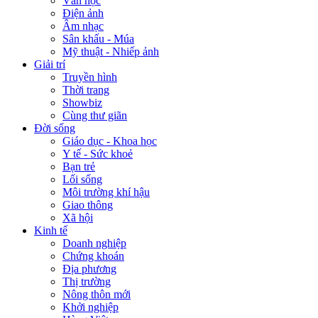
Văn học
Điện ảnh
Âm nhạc
Sân khấu - Múa
Mỹ thuật - Nhiếp ảnh
Giải trí
Truyền hình
Thời trang
Showbiz
Cùng thư giãn
Đời sống
Giáo dục - Khoa học
Y tế - Sức khoẻ
Bạn trẻ
Lối sống
Môi trường khí hậu
Giao thông
Xã hội
Kinh tế
Doanh nghiệp
Chứng khoán
Địa phương
Thị trường
Nông thôn mới
Khởi nghiệp