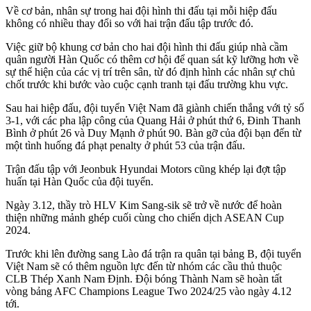
Về cơ bản, nhân sự trong hai đội hình thi đấu tại mỗi hiệp đấu
không có nhiều thay đổi so với hai trận đấu tập trước đó.
Việc giữ bộ khung cơ bản cho hai đội hình thi đấu giúp nhà cầm
quân người Hàn Quốc có thêm cơ hội để quan sát kỹ lưỡng hơn về
sự thể hiện của các vị trí trên sân, từ đó định hình các nhân sự chủ
chốt trước khi bước vào cuộc cạnh tranh tại đấu trường khu vực.
Sau hai hiệp đấu, đội tuyển Việt Nam đã giành chiến thắng với tỷ số
3-1, với các pha lập công của Quang Hải ở phút thứ 6, Đinh Thanh
Bình ở phút 26 và Duy Mạnh ở phút 90. Bàn gỡ của đội bạn đến từ
một tình huống đá phạt penalty ở phút 53 của trận đấu.
Trận đấu tập với Jeonbuk Hyundai Motors cũng khép lại đợt tập
huấn tại Hàn Quốc của đội tuyển.
Ngày 3.12, thầy trò HLV Kim Sang-sik sẽ trở về nước để hoàn
thiện những mảnh ghép cuối cùng cho chiến dịch ASEAN Cup
2024.
Trước khi lên đường sang Lào đá trận ra quân tại bảng B, đội tuyển
Việt Nam sẽ có thêm nguồn lực đến từ nhóm các cầu thủ thuộc
CLB Thép Xanh Nam Định. Đội bóng Thành Nam sẽ hoàn tất
vòng bảng AFC Champions League Two 2024/25 vào ngày 4.12
tới.