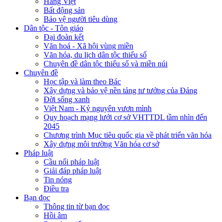
Hàng Việt
Bất động sản
Bảo vệ người tiêu dùng
Dân tộc - Tôn giáo
Đại đoàn kết
Văn hoá - Xã hội vùng miền
Văn hóa, du lịch dân tộc thiểu số
Chuyên đề dân tộc thiểu số và miền núi
Chuyên đề
Học tập và làm theo Bác
Xây dựng và bảo vệ nền tảng tư tưởng của Đảng
Đời sống xanh
Việt Nam - Kỷ nguyên vươn mình
Quy hoạch mạng lưới cơ sở VHTTDL tầm nhìn đến
2045
Chương trình Mục tiêu quốc gia về phát triển văn hóa
Xây dựng môi trường Văn hóa cơ sở
Pháp luật
Cầu nối pháp luật
Giải đáp pháp luật
Tin nóng
Điều tra
Bạn đọc
Thông tin từ bạn đọc
Hồi âm