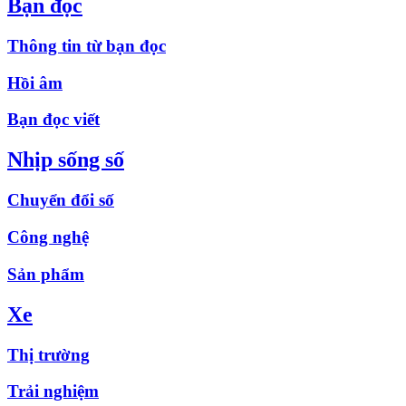
Bạn đọc
Thông tin từ bạn đọc
Hồi âm
Bạn đọc viết
Nhịp sống số
Chuyển đổi số
Công nghệ
Sản phẩm
Xe
Thị trường
Trải nghiệm