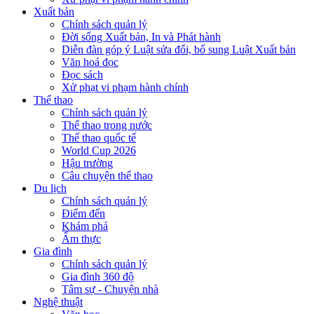
Xuất bản
Chính sách quản lý
Đời sống Xuất bản, In và Phát hành
Diễn đàn góp ý Luật sửa đổi, bổ sung Luật Xuất bản
Văn hoá đọc
Đọc sách
Xử phạt vi phạm hành chính
Thể thao
Chính sách quản lý
Thể thao trong nước
Thể thao quốc tế
World Cup 2026
Hậu trường
Câu chuyện thể thao
Du lịch
Chính sách quản lý
Điểm đến
Khám phá
Ẩm thực
Gia đình
Chính sách quản lý
Gia đình 360 độ
Tâm sự - Chuyện nhà
Nghệ thuật