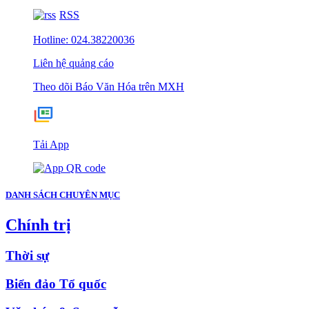
RSS
Hotline: 024.38220036
Liên hệ quảng cáo
Theo dõi Báo Văn Hóa trên MXH
Tải App
DANH SÁCH CHUYÊN MỤC
Chính trị
Thời sự
Biển đảo Tổ quốc