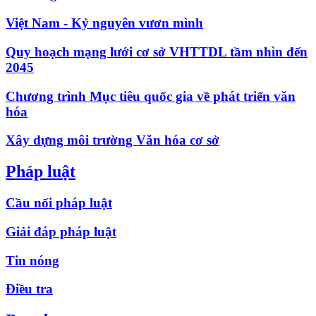
Việt Nam - Kỷ nguyên vươn mình
Quy hoạch mạng lưới cơ sở VHTTDL tầm nhìn đến
2045
Chương trình Mục tiêu quốc gia về phát triển văn
hóa
Xây dựng môi trường Văn hóa cơ sở
Pháp luật
Cầu nối pháp luật
Giải đáp pháp luật
Tin nóng
Điều tra