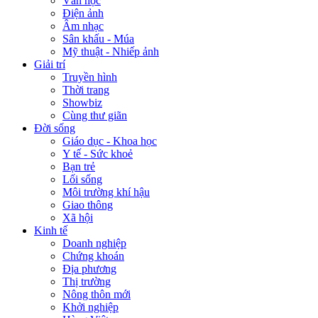
Văn học
Điện ảnh
Âm nhạc
Sân khấu - Múa
Mỹ thuật - Nhiếp ảnh
Giải trí
Truyền hình
Thời trang
Showbiz
Cùng thư giãn
Đời sống
Giáo dục - Khoa học
Y tế - Sức khoẻ
Bạn trẻ
Lối sống
Môi trường khí hậu
Giao thông
Xã hội
Kinh tế
Doanh nghiệp
Chứng khoán
Địa phương
Thị trường
Nông thôn mới
Khởi nghiệp