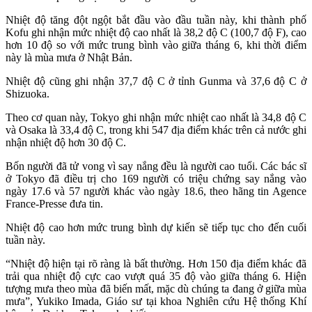
Nhiệt độ tăng đột ngột bắt đầu vào đầu tuần này, khi thành phố
Kofu ghi nhận mức nhiệt độ cao nhất là 38,2 độ C (100,7 độ F), cao
hơn 10 độ so với mức trung bình vào giữa tháng 6, khi thời điểm
này là mùa mưa ở Nhật Bản.
Nhiệt độ cũng ghi nhận 37,7 độ C ở tỉnh Gunma và 37,6 độ C ở
Shizuoka.
Theo cơ quan này, Tokyo ghi nhận mức nhiệt cao nhất là 34,8 độ C
và Osaka là 33,4 độ C, trong khi 547 địa điểm khác trên cả nước ghi
nhận nhiệt độ hơn 30 độ C.
Bốn người đã tử vong vì say nắng đều là người cao tuổi. Các bác sĩ
ở Tokyo đã điều trị cho 169 người có triệu chứng say nắng vào
ngày 17.6 và 57 người khác vào ngày 18.6, theo hãng tin Agence
France-Presse đưa tin.
Nhiệt độ cao hơn mức trung bình dự kiến sẽ tiếp tục cho đến cuối
tuần này.
“Nhiệt độ hiện tại rõ ràng là bất thường. Hơn 150 địa điểm khác đã
trải qua nhiệt độ cực cao vượt quá 35 độ vào giữa tháng 6. Hiện
tượng mưa theo mùa đã biến mất, mặc dù chúng ta đang ở giữa mùa
mưa”, Yukiko Imada, Giáo sư tại khoa Nghiên cứu Hệ thống Khí