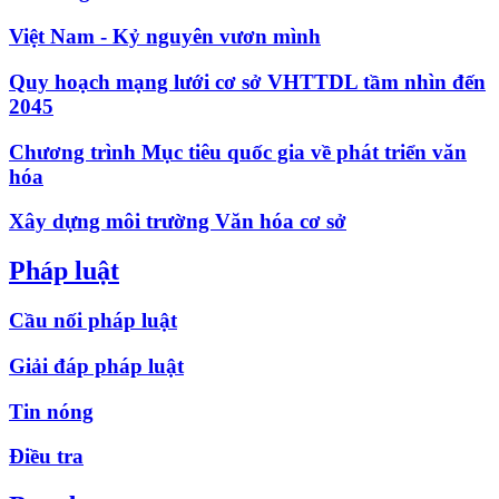
Việt Nam - Kỷ nguyên vươn mình
Quy hoạch mạng lưới cơ sở VHTTDL tầm nhìn đến
2045
Chương trình Mục tiêu quốc gia về phát triển văn
hóa
Xây dựng môi trường Văn hóa cơ sở
Pháp luật
Cầu nối pháp luật
Giải đáp pháp luật
Tin nóng
Điều tra