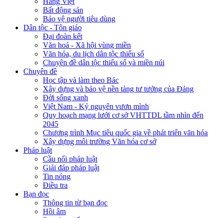
Hàng Việt
Bất động sản
Bảo vệ người tiêu dùng
Dân tộc - Tôn giáo
Đại đoàn kết
Văn hoá - Xã hội vùng miền
Văn hóa, du lịch dân tộc thiểu số
Chuyên đề dân tộc thiểu số và miền núi
Chuyên đề
Học tập và làm theo Bác
Xây dựng và bảo vệ nền tảng tư tưởng của Đảng
Đời sống xanh
Việt Nam - Kỷ nguyên vươn mình
Quy hoạch mạng lưới cơ sở VHTTDL tầm nhìn đến
2045
Chương trình Mục tiêu quốc gia về phát triển văn hóa
Xây dựng môi trường Văn hóa cơ sở
Pháp luật
Cầu nối pháp luật
Giải đáp pháp luật
Tin nóng
Điều tra
Bạn đọc
Thông tin từ bạn đọc
Hồi âm