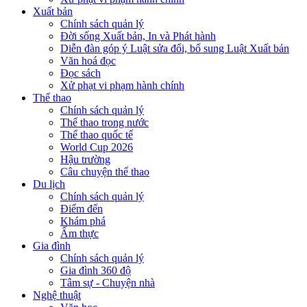
Xuất bản
Chính sách quản lý
Đời sống Xuất bản, In và Phát hành
Diễn đàn góp ý Luật sửa đổi, bổ sung Luật Xuất bản
Văn hoá đọc
Đọc sách
Xử phạt vi phạm hành chính
Thể thao
Chính sách quản lý
Thể thao trong nước
Thể thao quốc tế
World Cup 2026
Hậu trường
Câu chuyện thể thao
Du lịch
Chính sách quản lý
Điểm đến
Khám phá
Ẩm thực
Gia đình
Chính sách quản lý
Gia đình 360 độ
Tâm sự - Chuyện nhà
Nghệ thuật