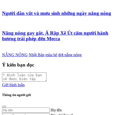
Người dân vất vả mưu sinh những ngày nắng nóng
Nắng nóng gay gắt, Ả Rập Xê Út cấm người hành
hương trái phép đến Mecca
NẮNG NÓNG
Nhật Bản
mùa hè
đợt nắng nóng
Ý kiến bạn đọc
Gửi bình luận
Thông tin người gửi
Họ tên