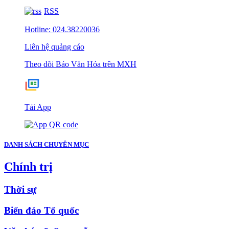
RSS
Hotline: 024.38220036
Liên hệ quảng cáo
Theo dõi Báo Văn Hóa trên MXH
Tải App
DANH SÁCH CHUYÊN MỤC
Chính trị
Thời sự
Biển đảo Tổ quốc