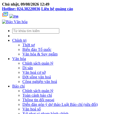
Chủ nhật, 09/08/2026 12:49
Hotline: 024.38220036
Liên hệ quảng cáo
Chính trị
Thời sự
Biển đảo Tổ quốc
Văn hóa & Suy ngẫm
Văn hóa
Chính sách quản lý
Di sản
Văn hoá cơ sở
Đời sống văn hoá
Công nghiệp văn hoá
Báo chí
Chính sách quản lý
Toàn cảnh báo chí
Thông tin đối ngoại
Diễn đàn góp ý dự thảo Luật Báo chí (sửa đổi)
Văn hoá số
Xử phạt vi phạm hành chính