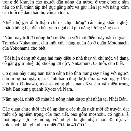
trong đó khuyến cáo người dân uống đủ nước, ở trong bóng râm
nếu có thể, tránh tập thể dục gắng sức và giữ liên lạc với hàng xóm
cao tuổi để đảm bảo họ vẫn an toàn.
Nhiều hộ gia đình thậm chí đã chịu đựng" cái nóng khắc nghiệt
hoặc không bật điều hòa vì lo ngại chi phí năng lượng tăng cao.
"Năm nay trời đã nóng hơn nhiều so với thời điểm này năm ngoái",
Tomoko Nakamura, chủ một cửa hàng quần áo ở quận Motomachi
của Yokohama cho biết.
“Tôi hiện đang sử dụng hai máy điều ở nhà thay vì chỉ một, và đang
cố gắng giữ nhiệt độ khoảng 28 độ”, Nakamura, 63 tuổi, cho biết.
Cơ quan này cũng ban hành cảnh báo tình trạng say nắng với người
dân trong ba ngày qua.
Cảnh báo cũng được đưa ra vào ngày 19.6
cho tỉnh Okinawa, một số vùng phía nam Kyushu và miền trung
Nhật Bản xung quanh Kyoto và Nara.
Năm ngoái, nhiệt độ mùa hè nóng nhất được ghi nhận tại Nhật Bản.
Các quan chức thời tiết đã áp dụng các thuật ngữ mới để truyền đạt
mức độ nghiêm trọng của thời tiết, bao gồm moshobi
, có nghĩa là
một ngày cực kỳ nóng, với nhiệt độ ghi nhận hơn 35 độ,
và
kokushobi
khi ghi nhận nhiệt độ hơn 40 độ C.