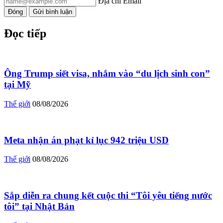
Địa chỉ Email
Đóng
Gửi bình luận
Đọc tiếp
Ông Trump siết visa, nhắm vào “du lịch sinh con”
tại Mỹ
Thế giới
08/08/2026
Meta nhận án phạt kỉ lục 942 triệu USD
Thế giới
08/08/2026
Sắp diễn ra chung kết cuộc thi “Tôi yêu tiếng nước
tôi” tại Nhật Bản