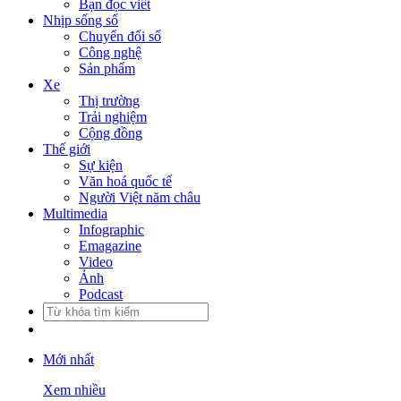
Bạn đọc viết
Nhịp sống số
Chuyển đổi số
Công nghệ
Sản phẩm
Xe
Thị trường
Trải nghiệm
Cộng đồng
Thế giới
Sự kiện
Văn hoá quốc tế
Người Việt năm châu
Multimedia
Infographic
Emagazine
Video
Ảnh
Podcast
Mới nhất
Xem nhiều