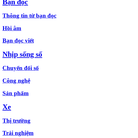
Bạn đọc
Thông tin từ bạn đọc
Hồi âm
Bạn đọc viết
Nhịp sống số
Chuyển đổi số
Công nghệ
Sản phẩm
Xe
Thị trường
Trải nghiệm