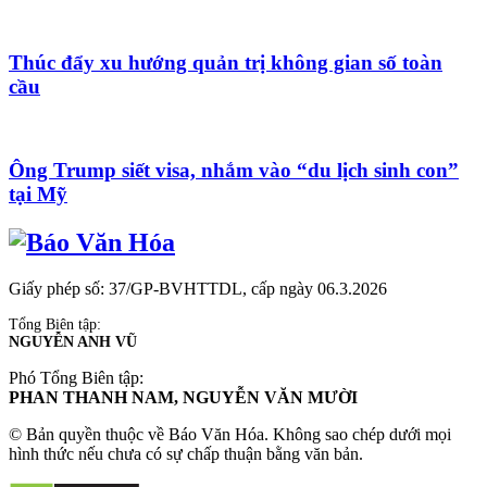
Thúc đẩy xu hướng quản trị không gian số toàn
cầu
Ông Trump siết visa, nhắm vào “du lịch sinh con”
tại Mỹ
Giấy phép số: 37/GP-BVHTTDL, cấp ngày 06.3.2026
Tổng Biên tập:
NGUYỄN ANH VŨ
Phó Tổng Biên tập:
PHAN THANH NAM, NGUYỄN VĂN MƯỜI
© Bản quyền thuộc về Báo Văn Hóa. Không sao chép dưới mọi
hình thức nếu chưa có sự chấp thuận bằng văn bản.