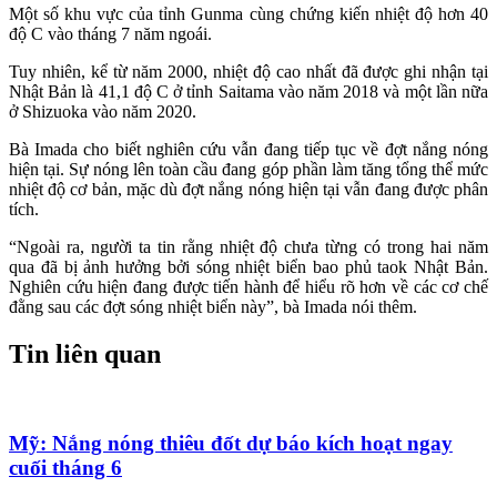
Một số khu vực của tỉnh Gunma cùng chứng kiến nhiệt độ hơn 40
độ C vào tháng 7 năm ngoái.
Tuy nhiên, kể từ năm 2000, nhiệt độ cao nhất đã được ghi nhận tại
Nhật Bản là 41,1 độ C ở tỉnh Saitama vào năm 2018 và một lần nữa
ở Shizuoka vào năm 2020.
Bà Imada cho biết nghiên cứu vẫn đang tiếp tục về đợt nắng nóng
hiện tại. Sự nóng lên toàn cầu đang góp phần làm tăng tổng thể mức
nhiệt độ cơ bản, mặc dù đợt nắng nóng hiện tại vẫn đang được phân
tích.
“Ngoài ra, người ta tin rằng nhiệt độ chưa từng có trong hai năm
qua đã bị ảnh hưởng bởi sóng nhiệt biển bao phủ taok Nhật Bản.
Nghiên cứu hiện đang được tiến hành để hiểu rõ hơn về các cơ chế
đằng sau các đợt sóng nhiệt biển này”, bà Imada nói thêm.
Tin liên quan
Mỹ: Nắng nóng thiêu đốt dự báo kích hoạt ngay
cuối tháng 6