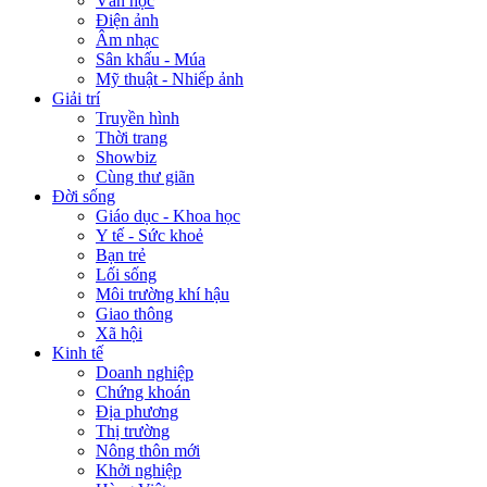
Văn học
Điện ảnh
Âm nhạc
Sân khấu - Múa
Mỹ thuật - Nhiếp ảnh
Giải trí
Truyền hình
Thời trang
Showbiz
Cùng thư giãn
Đời sống
Giáo dục - Khoa học
Y tế - Sức khoẻ
Bạn trẻ
Lối sống
Môi trường khí hậu
Giao thông
Xã hội
Kinh tế
Doanh nghiệp
Chứng khoán
Địa phương
Thị trường
Nông thôn mới
Khởi nghiệp