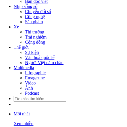
Bạn đọc viết
Nhịp sống số
Chuyển đổi số
Công nghệ
Sản phẩm
Xe
Thị trường
Trải nghiệm
Cộng đồng
Thế giới
Sự kiện
Văn hoá quốc tế
Người Việt năm châu
Multimedia
Infographic
Emagazine
Video
Ảnh
Podcast
Mới nhất
Xem nhiều