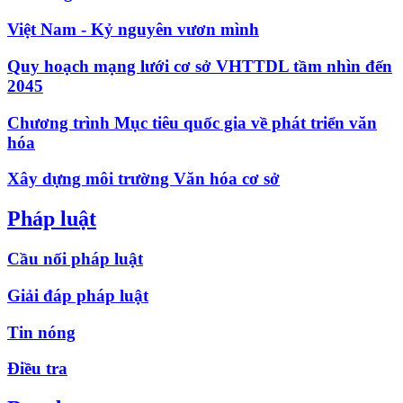
Việt Nam - Kỷ nguyên vươn mình
Quy hoạch mạng lưới cơ sở VHTTDL tầm nhìn đến
2045
Chương trình Mục tiêu quốc gia về phát triển văn
hóa
Xây dựng môi trường Văn hóa cơ sở
Pháp luật
Cầu nối pháp luật
Giải đáp pháp luật
Tin nóng
Điều tra