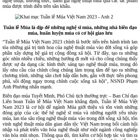
nghệ thuật; thưởng thức, đánh giá nghệ thuật múa qua các tác phẩm
múa được trình diễn trên sân khấu.
Tuần lễ Múa là dịp để những nghệ sĩ múa, những nhà biên đạo
múa, huấn luyện múa có cơ hội giao lưu
“Tuần lễ Múa Việt Nam 2023 chính là bước tiến trên hành trình lan
tỏa những giá trị tinh hoa của nghệ thuật múa vào đời sống và góp
phần xây dựng hệ giá trị cộng đồng xã hội. Từ đây, tạo ra những
góc nhìn nhiều chiều, những hướng đi mới và cho công chúng thấy
được sự đa dạng các hình thức sáng tạo nghệ thuật múa, trong đó
lấy nhu cầu của chính công chúng làm trọng tâm để tạo ra những
chương trình, những sân chơi hấp dẫn hơn, gắn với thực tiễn phong
phú, sôi động ngay trong chính cuộc sống xã hội", NSND Phạm
Anh Phương nhấn mạnh.
Biên đạo múa Tuyết Minh, Phó Chủ tịch thường trực – Ban Chỉ đạo
Liên hoan Tuần lễ Múa Việt Nam khẳng định, Tuần lễ Múa Việt
Nam 2023 là cơ hội để ngành Múa giới thiệu và tôn vinh những
đóng góp của các thế hệ nghệ sĩ múa và những người yêu nhảy
múa, lan tỏa sâu rộng nghệ thuật múa vào trong đời sống xã hội, tôn
vinh nghệ thuật múa dân gian dân tộc Việt Nam trong bối cảnh hội
nhập và phát triển văn hóa nghệ thuật như một ngành công nghiệp
văn hóa mũi nhọn. Thông qua đó, tìm kiếm cơ hội hợp tác và tìm ra