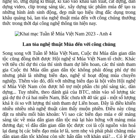
nghệ số, ứng dụng kĩ thuật, kĩ xảo vào khâu sản xuất, cắt dựng, dàn
dựng video, clip trong sáng tác, xây dựng tác phẩm múa để tạo ra
những hình ảnh sinh động, đẹp mắt tạo hiệu ứng đắc dụng trong
khâu quảng bá, lan tỏa nghệ thuật múa đến với công chúng thưởng
thức trong thời đại công nghệ thông tin hiện nay.
Lan tỏa nghệ thuật Múa đến với công chúng
Song song với Tuần lễ Múa Việt Nam, Cuộc thi Múa dân gian dân
tộc cũng đồng thời được Hội nghệ sĩ Múa Việt Nam tổ chức. Khác
với tiêu chí dự thi của thí sinh tham dự liên hoan, các thí sinh tham
gia Cuộc thi Múa dân gian dân tộc không phải đóng phí dự thi
nhưng phải là những biên đạo, nghệ sĩ hoạt động múa chuyên
nghiệp. Thêm vào đó, đối với những biên đạo là hội viên Hội nghệ
sĩ Múa Việt Nam còn được hỗ trợ một phần chi phí sáng tác, dàn
dựng... Tuy nhiên, theo đánh giá của BTC, nhìn vào số lượng tác
giả dự thi ở cả hai miền Nam, Bắc chưa tới 40 tác giả - một số lượng
khá ít ỏi so với lượng thí sinh tham dự Liên hoan. Đây là điều khiến
nhiều nhiều nhà nghệ thuật cảm thấy muộn phiền. Điều này cũng
đặt ra nhiều mối băn khoăn: Vì sao các biên đạo múa e dè mảng
sáng tác về múa dân gian dân tộc mà lại hào hứng với mảng múa
đương đại; vì đâu dân gian dân tộc được coi là cội nguồn văn hoá
lại đang bị các biên đạo múa lơ là, xem nhẹ và phải phải chăng múa
dân gian dân tộc không còn sức hấp dẫn với khản giả?… Có lẽ đây