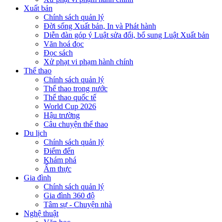
Xuất bản
Chính sách quản lý
Đời sống Xuất bản, In và Phát hành
Diễn đàn góp ý Luật sửa đổi, bổ sung Luật Xuất bản
Văn hoá đọc
Đọc sách
Xử phạt vi phạm hành chính
Thể thao
Chính sách quản lý
Thể thao trong nước
Thể thao quốc tế
World Cup 2026
Hậu trường
Câu chuyện thể thao
Du lịch
Chính sách quản lý
Điểm đến
Khám phá
Ẩm thực
Gia đình
Chính sách quản lý
Gia đình 360 độ
Tâm sự - Chuyện nhà
Nghệ thuật