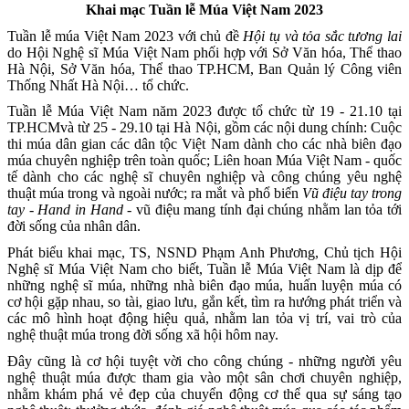
Khai mạc Tuần lễ Múa Việt Nam 2023
Tuần lễ múa Việt Nam 2023 với chủ đề
Hội tụ và tỏa sắc tương lai
do Hội Nghệ sĩ Múa Việt Nam phối hợp với Sở Văn hóa, Thể thao
Hà Nội, Sở Văn hóa, Thể thao TP.HCM, Ban Quản lý Công viên
Thống Nhất Hà Nội… tổ chức.
Tuần lễ Múa Việt Nam năm 2023 được tổ chức từ 19 - 21.10 tại
TP.HCMvà từ 25 - 29.10 tại Hà Nội, gồm các nội dung chính: Cuộc
thi múa dân gian các dân tộc Việt Nam dành cho các nhà biên đạo
múa chuyên nghiệp trên toàn quốc; Liên hoan Múa Việt Nam - quốc
tế dành cho các nghệ sĩ chuyên nghiệp và công chúng yêu nghệ
thuật múa trong và ngoài nước; ra mắt và phổ biến
Vũ điệu tay trong
tay - Hand in Hand
- vũ điệu mang tính đại chúng nhằm lan tỏa tới
đời sống của nhân dân.
Phát biểu khai mạc, TS, NSND Phạm Anh Phương, Chủ tịch Hội
Nghệ sĩ Múa Việt Nam cho biết, Tuần lễ Múa Việt Nam là dịp để
những nghệ sĩ múa, những nhà biên đạo múa, huấn luyện múa có
cơ hội gặp nhau, so tài, giao lưu, gắn kết, tìm ra hướng phát triển và
các mô hình hoạt động hiệu quả, nhằm lan tỏa vị trí, vai trò của
nghệ thuật múa trong đời sống xã hội hôm nay.
Đây cũng là cơ hội tuyệt vời cho công chúng - những người yêu
nghệ thuật múa được tham gia vào một sân chơi chuyên nghiệp,
nhằm khám phá vẻ đẹp của chuyển động cơ thể qua sự sáng tạo