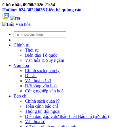
Chủ nhật, 09/08/2026 21:54
Hotline: 024.38220036
Liên hệ quảng cáo
Chính trị
Thời sự
Biển đảo Tổ quốc
Văn hóa & Suy ngẫm
Văn hóa
Chính sách quản lý
Di sản
Văn hoá cơ sở
Đời sống văn hoá
Công nghiệp văn hoá
Báo chí
Chính sách quản lý
Toàn cảnh báo chí
Thông tin đối ngoại
Diễn đàn góp ý dự thảo Luật Báo chí (sửa đổi)
Văn hoá số
Xử phạt vi phạm hành chính