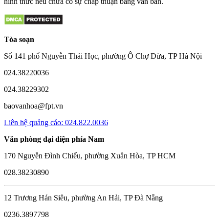
hình thức nếu chưa có sự chấp thuận bằng văn bản.
Tòa soạn
Số 141 phố Nguyễn Thái Học, phường Ô Chợ Dừa, TP Hà Nội
024.38220036
024.38229302
baovanhoa@fpt.vn
Liên hệ quảng cáo: 024.822.0036
Văn phòng đại diện phía Nam
170 Nguyễn Đình Chiểu, phường Xuân Hòa, TP HCM
028.38230890
12 Trương Hán Siêu, phường An Hải, TP Đà Nẵng
0236.3897798