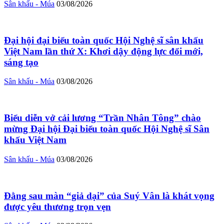
Sân khấu - Múa
03/08/2026
Đại hội đại biểu toàn quốc Hội Nghệ sĩ sân khấu
Việt Nam lần thứ X: Khơi dậy động lực đổi mới,
sáng tạo
Sân khấu - Múa
03/08/2026
Biểu diễn vở cải lương “Trần Nhân Tông” chào
mừng Đại hội Đại biểu toàn quốc Hội Nghệ sĩ Sân
khấu Việt Nam
Sân khấu - Múa
03/08/2026
Đằng sau màn “giả dại” của Suý Vân là khát vọng
được yêu thương trọn vẹn