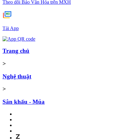
Theo dõi Báo Văn Hóa trên MXH
Tải App
Trang chủ
>
Nghệ thuật
>
Sân khấu - Múa