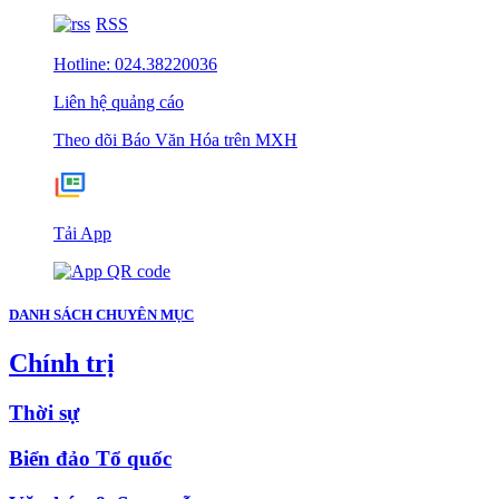
RSS
Hotline: 024.38220036
Liên hệ quảng cáo
Theo dõi Báo Văn Hóa trên MXH
Tải App
DANH SÁCH CHUYÊN MỤC
Chính trị
Thời sự
Biển đảo Tổ quốc