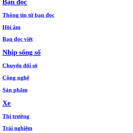
Bạn đọc
Thông tin từ bạn đọc
Hồi âm
Bạn đọc viết
Nhịp sống số
Chuyển đổi số
Công nghệ
Sản phẩm
Xe
Thị trường
Trải nghiệm