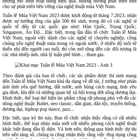
những mô hình hoạt động hiệu quả, những hướng phát triển mới
cho sự phát triển bền vững của nghệ thuật múa Việt Nam.
Tuần lễ Múa Việt Nam 2023 được khởi động từ tháng 7.2023, nhận
được sự hưởng ứng của gần 500 thí sinh, trong đó có các nghệ sĩ
quốc tế đến từ các quốc gia như: Hàn Quốc, Trung Quốc,
Singapore, Ấn Độ... Đặc biệt, trong lần đầu tổ chức Tuần lễ Múa
Việt Nam, ngoài việc dành cho các nghệ sỹ chuyên nghiệp, công
chúng yêu nghệ thuật múa trong và ngoài nước, ở nhiều độ tuổi từ
thiếu nhi đến người cao tuổi, thì còn mở rộng đến các đối tượng là
các nhà nhiếp ảnh, nhà lý luận phê bình… tham gia.
Theo đánh giá của ban tổ chức, các tác phẩm được thí sinh mang
đến Tuần lễ Múa Việt Nam khá đa dạng về đề tài, ý tưởng như phản
ánh tình yêu quê hương, đất nước, anh hùng cách mạng, tình yêu
gia đình, lứa đôi và những quan hệ xã hội trong đời sống đương đại.
Hình thức, thể loại thể hiện tác phẩm cũng rất phong phú với đủ các
dòng nghệ thuật: Ballet, neo classic, dân gian, dân tộc, truyền thống,
đương đại, hiphop pop dance, jazz...
Đặc biệt, qua kỳ thi này, Ban tổ chức nhận thấy rằng có rất nhiều
hình thức, thể loại nhảy múa mới với nhiều phong cách nghệ thuật
khác biệt đang dần lộ diện. Và hơn nữa, thông qua hình thức dự thi
trên nền tảng số, chúng ta cũng nhận thấy rằng việc ứng dụng công