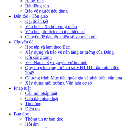
Hàng Việt
Bất động sản
Bảo vệ người tiêu dùng
Dân tộc - Tôn giáo
Đại đoàn kết
Văn hoá - Xã hội vùng miền
Văn hóa, du lịch dân tộc thiểu số
Chuyên đề dân tộc thiểu số và miền núi
Chuyên đề
Học tập và làm theo Bác
Xây dựng và bảo vệ nền tảng tư tưởng của Đảng
Đời sống xanh
Việt Nam - Kỷ nguyên vươn mình
Quy hoạch mạng lưới cơ sở VHTTDL tầm nhìn đến
2045
Chương trình Mục tiêu quốc gia về phát triển văn hóa
Xây dựng môi trường Văn hóa cơ sở
Pháp luật
Cầu nối pháp luật
Giải đáp pháp luật
Tin nóng
Điều tra
Bạn đọc
Thông tin từ bạn đọc
Hồi âm