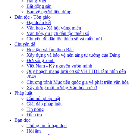
Hàng Việt
Bất động sản
Bảo vệ người tiêu dùng
Dân tộc - Tôn giáo
Đại đoàn kết
Văn hoá - Xã hội vùng miền
Văn hóa, du lịch dân tộc thiểu số
Chuyên đề dân tộc thiểu số và miền núi
Chuyên đề
Học tập và làm theo Bác
Xây dựng và bảo vệ nền tảng tư tưởng của Đảng
Đời sống xanh
Việt Nam - Kỷ nguyên vươn mình
Quy hoạch mạng lưới cơ sở VHTTDL tầm nhìn đến
2045
Chương trình Mục tiêu quốc gia về phát triển văn hóa
Xây dựng môi trường Văn hóa cơ sở
Pháp luật
Cầu nối pháp luật
Giải đáp pháp luật
Tin nóng
Điều tra
Bạn đọc
Thông tin từ bạn đọc
Hồi âm