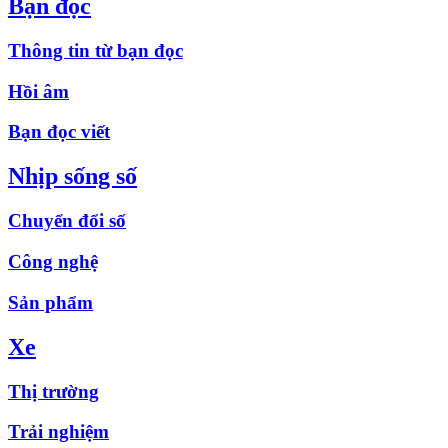
Bạn đọc
Thông tin từ bạn đọc
Hồi âm
Bạn đọc viết
Nhịp sống số
Chuyển đổi số
Công nghệ
Sản phẩm
Xe
Thị trường
Trải nghiệm