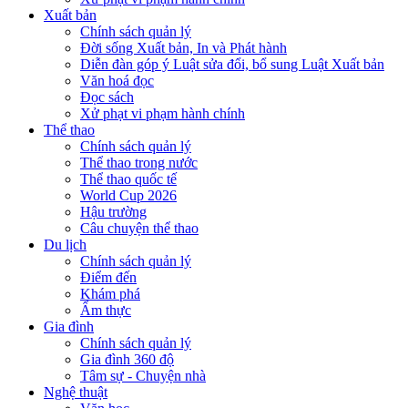
Xuất bản
Chính sách quản lý
Đời sống Xuất bản, In và Phát hành
Diễn đàn góp ý Luật sửa đổi, bổ sung Luật Xuất bản
Văn hoá đọc
Đọc sách
Xử phạt vi phạm hành chính
Thể thao
Chính sách quản lý
Thể thao trong nước
Thể thao quốc tế
World Cup 2026
Hậu trường
Câu chuyện thể thao
Du lịch
Chính sách quản lý
Điểm đến
Khám phá
Ẩm thực
Gia đình
Chính sách quản lý
Gia đình 360 độ
Tâm sự - Chuyện nhà
Nghệ thuật