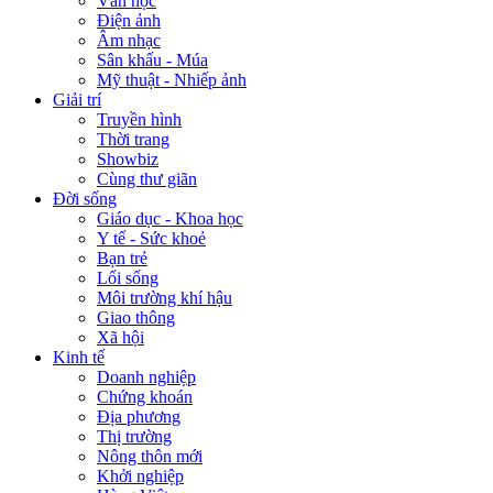
Văn học
Điện ảnh
Âm nhạc
Sân khấu - Múa
Mỹ thuật - Nhiếp ảnh
Giải trí
Truyền hình
Thời trang
Showbiz
Cùng thư giãn
Đời sống
Giáo dục - Khoa học
Y tế - Sức khoẻ
Bạn trẻ
Lối sống
Môi trường khí hậu
Giao thông
Xã hội
Kinh tế
Doanh nghiệp
Chứng khoán
Địa phương
Thị trường
Nông thôn mới
Khởi nghiệp