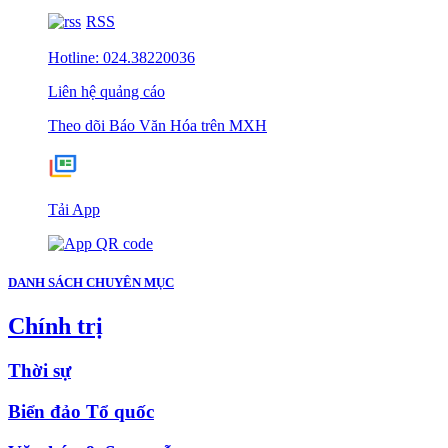
RSS
Hotline: 024.38220036
Liên hệ quảng cáo
Theo dõi Báo Văn Hóa trên MXH
Tải App
DANH SÁCH CHUYÊN MỤC
Chính trị
Thời sự
Biển đảo Tổ quốc