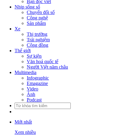
Bạn đọc viết
Nhịp sống số
Chuyển đổi số
Công nghệ
Sản phẩm
Xe
Thị trường
Trải nghiệm
Cộng đồng
Thế giới
Sự kiện
Văn hoá quốc tế
Người Việt năm châu
Multimedia
Infographic
Emagazine
Video
Ảnh
Podcast
Mới nhất
Xem nhiều