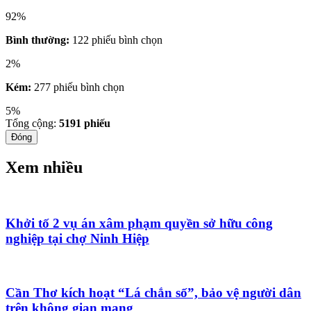
92%
Bình thường:
122 phiếu bình chọn
2%
Kém:
277 phiếu bình chọn
5%
Tổng cộng:
5191
phiếu
Đóng
Xem nhiều
Khởi tố 2 vụ án xâm phạm quyền sở hữu công
nghiệp tại chợ Ninh Hiệp
Cần Thơ kích hoạt “Lá chắn số”, bảo vệ người dân
trên không gian mạng