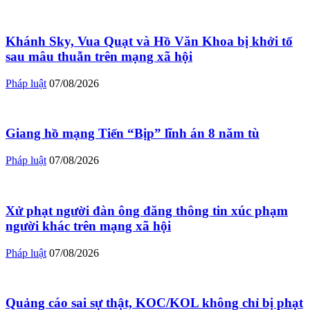
Khánh Sky, Vua Quạt và Hồ Văn Khoa bị khởi tố
sau mâu thuẫn trên mạng xã hội
Pháp luật
07/08/2026
Giang hồ mạng Tiến “Bịp” lĩnh án 8 năm tù
Pháp luật
07/08/2026
Xử phạt người đàn ông đăng thông tin xúc phạm
người khác trên mạng xã hội
Pháp luật
07/08/2026
Quảng cáo sai sự thật, KOC/KOL không chỉ bị phạt