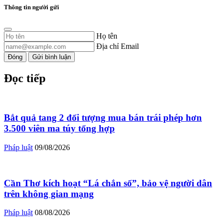
Thông tin người gửi
Họ tên
Địa chỉ Email
Đóng
Gửi bình luận
Đọc tiếp
Bắt quả tang 2 đối tượng mua bán trái phép hơn
3.500 viên ma túy tổng hợp
Pháp luật
09/08/2026
Cần Thơ kích hoạt “Lá chắn số”, bảo vệ người dân
trên không gian mạng
Pháp luật
08/08/2026