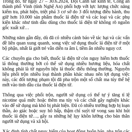
Trong đó, từ ngày 27 – 30.6.2024, Đội Cảnh sát kinh tế, Công an
thành phố Vinh (tỉnh Nghệ An) phối hợp với lực lượng chức năng
kiểm tra, phát hiện, triệt phá 3 cơ sở do 3 đối tượng điều hành, thu
giữ hơn 10.000 sản phẩm thuốc lá điện tử và các loại và các phụ
kiện khác như tinh dầu dùng cho thuốc lá điện tử không rõ nguồn
gốc xuất xứ…
Những năm gần đây, dù đã có nhiều cảnh báo về tác hại và các vấn
đề liên quan xung quanh, song việc sử dụng thuốc lá điện tử ở một
bộ phận, nhất là giới trẻ vẫn diễn ra âm ỉ, tiềm ẩn nhiều nguy cơ.
Các chuyên gia cho biết, thuốc lá điện tử còn nguy hiểm hơn thuốc
lá thông thường bởi có thể sử dụng nhiều hương liệu, hóa chất
không phải là từ nguyên liệu lá thuốc điếu thông thường. Nguyên
liệu phối trộn nhiều loại thành phần khác nhau nên lợi dụng việc
này, các đối tượng phạm tội đã pha trộn một số chất ma túy thế hệ
mới vào tinh dầu của thuốc lá điện tử.
Thông qua việc phối trộn, người sử dụng có thể tự ý tăng tỉ lệ
nicotine quá mức hoặc thêm ma túy và các chất gây nghiện khác
vào để sử dụng mà khó bị phát hiện. Đã có nhiều trường hợp bị loạn
thần, ảo giác hoặc suy hô hấp, thậm chí suýt tử vong sau khi hút
thuốc lá điện tử…, gây ra những hệ lụy khôn lường cho bản thân
người sử dụng và xã hội.
Xác định tính chất nguy hiểm của hoạt động buôn bán, pha trộn các