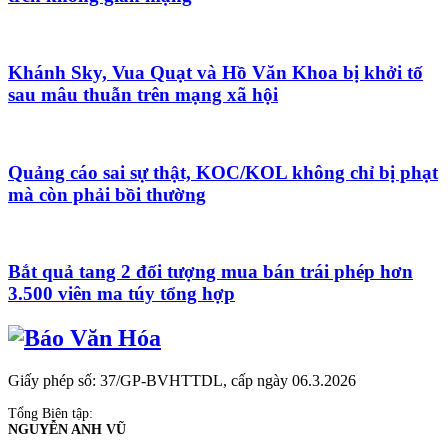
Khánh Sky, Vua Quạt và Hồ Văn Khoa bị khởi tố
sau mâu thuẫn trên mạng xã hội
Quảng cáo sai sự thật, KOC/KOL không chỉ bị phạt
mà còn phải bồi thường
Bắt quả tang 2 đối tượng mua bán trái phép hơn
3.500 viên ma túy tổng hợp
Giấy phép số: 37/GP-BVHTTDL, cấp ngày 06.3.2026
Tổng Biên tập:
NGUYỄN ANH VŨ