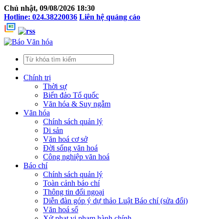
Chủ nhật, 09/08/2026 18:30
Hotline: 024.38220036
Liên hệ quảng cáo
Chính trị
Thời sự
Biển đảo Tổ quốc
Văn hóa & Suy ngẫm
Văn hóa
Chính sách quản lý
Di sản
Văn hoá cơ sở
Đời sống văn hoá
Công nghiệp văn hoá
Báo chí
Chính sách quản lý
Toàn cảnh báo chí
Thông tin đối ngoại
Diễn đàn góp ý dự thảo Luật Báo chí (sửa đổi)
Văn hoá số
Xử phạt vi phạm hành chính