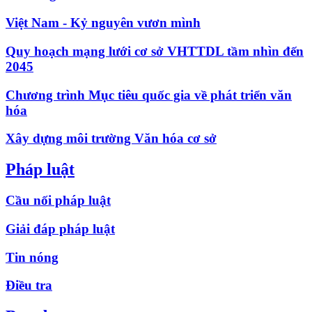
Việt Nam - Kỷ nguyên vươn mình
Quy hoạch mạng lưới cơ sở VHTTDL tầm nhìn đến
2045
Chương trình Mục tiêu quốc gia về phát triển văn
hóa
Xây dựng môi trường Văn hóa cơ sở
Pháp luật
Cầu nối pháp luật
Giải đáp pháp luật
Tin nóng
Điều tra