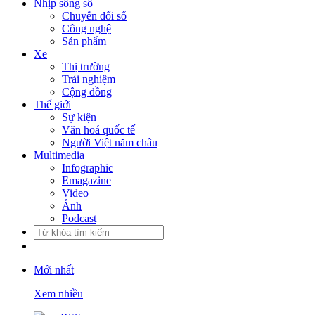
Nhịp sống số
Chuyển đổi số
Công nghệ
Sản phẩm
Xe
Thị trường
Trải nghiệm
Cộng đồng
Thế giới
Sự kiện
Văn hoá quốc tế
Người Việt năm châu
Multimedia
Infographic
Emagazine
Video
Ảnh
Podcast
Mới nhất
Xem nhiều