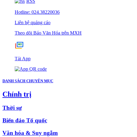
RSS
Hotline: 024.38220036
Liên hệ quảng cáo
Theo dõi Báo Văn Hóa trên MXH
Tải App
DANH SÁCH CHUYÊN MỤC
Chính trị
Thời sự
Biển đảo Tổ quốc
Văn hóa & Suy ngẫm