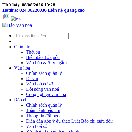
Thứ bảy, 08/08/2026 10:28
Hotline: 024.38220036
Liên hệ quảng cáo
Chính trị
Thời sự
Biển đảo Tổ quốc
Văn hóa & Suy ngẫm
Văn hóa
Chính sách quản lý
Di sản
Văn hoá cơ sở
Đời sống văn hoá
Công nghiệp văn hoá
Báo chí
Chính sách quản lý
Toàn cảnh báo chí
Thông tin đối ngoại
Diễn đàn góp ý dự thảo Luật Báo chí (sửa đổi)
Văn hoá số
Xử phạt vi phạm hành chính