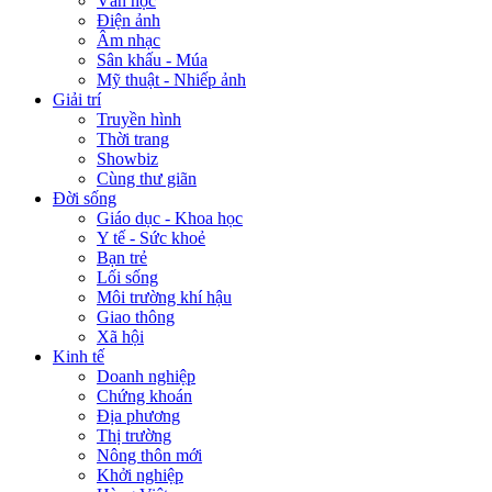
Văn học
Điện ảnh
Âm nhạc
Sân khấu - Múa
Mỹ thuật - Nhiếp ảnh
Giải trí
Truyền hình
Thời trang
Showbiz
Cùng thư giãn
Đời sống
Giáo dục - Khoa học
Y tế - Sức khoẻ
Bạn trẻ
Lối sống
Môi trường khí hậu
Giao thông
Xã hội
Kinh tế
Doanh nghiệp
Chứng khoán
Địa phương
Thị trường
Nông thôn mới
Khởi nghiệp