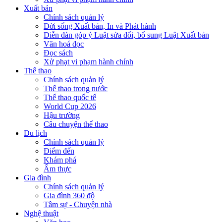
Xuất bản
Chính sách quản lý
Đời sống Xuất bản, In và Phát hành
Diễn đàn góp ý Luật sửa đổi, bổ sung Luật Xuất bản
Văn hoá đọc
Đọc sách
Xử phạt vi phạm hành chính
Thể thao
Chính sách quản lý
Thể thao trong nước
Thể thao quốc tế
World Cup 2026
Hậu trường
Câu chuyện thể thao
Du lịch
Chính sách quản lý
Điểm đến
Khám phá
Ẩm thực
Gia đình
Chính sách quản lý
Gia đình 360 độ
Tâm sự - Chuyện nhà
Nghệ thuật