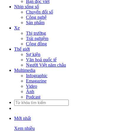
Bạn đọc viết
Nhịp sống số
Chuyển đổi số
Công nghệ
Sản phẩm
Xe
Thị trường
Trải nghiệm
Cộng đồng
Thế giới
Sự kiện
Văn hoá quốc tế
Người Việt năm châu
Multimedia
Infographic
Emagazine
Video
Ảnh
Podcast
Mới nhất
Xem nhiều