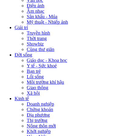
Văn học
Điện ảnh
Âm nhạc
Sân khấu - Múa
Mỹ thuật - Nhiếp ảnh
Giải trí
Truyền hình
Thời trang
Showbiz
Cùng thư giãn
Đời sống
Giáo dục - Khoa học
Y tế - Sức khoẻ
Bạn trẻ
Lối sống
Môi trường khí hậu
Giao thông
Xã hội
Kinh tế
Doanh nghiệp
Chứng khoán
Địa phương
Thị trường
Nông thôn mới
Khởi nghiệp