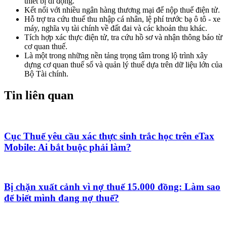
thiết bị di động.
Kết nối với nhiều ngân hàng thương mại để nộp thuế điện tử.
Hỗ trợ tra cứu thuế thu nhập cá nhân, lệ phí trước bạ ô tô - xe
máy, nghĩa vụ tài chính về đất đai và các khoản thu khác.
Tích hợp xác thực điện tử, tra cứu hồ sơ và nhận thông báo từ
cơ quan thuế.
Là một trong những nền tảng trọng tâm trong lộ trình xây
dựng cơ quan thuế số và quản lý thuế dựa trên dữ liệu lớn của
Bộ Tài chính.
Tin liên quan
Cục Thuế yêu cầu xác thực sinh trắc học trên eTax
Mobile: Ai bắt buộc phải làm?
Bị chặn xuất cảnh vì nợ thuế 15.000 đồng: Làm sao
để biết mình đang nợ thuế?