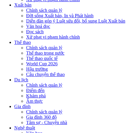
Xuất bản
Chính sách quản lý
Đời sống Xuất bản, In và Phát hành
Diễn đàn góp ý Luật sửa đổi, bổ sung Luật Xuất bản
Văn hoá đọc
Đọc sách
Xử phạt vi phạm hành chính
Thể thao
Chính sách quản lý
Thể thao trong nước
Thể thao quốc tế
World Cup 2026
Hậu trường
Câu chuyện thể thao
Du lịch
Chính sách quản lý
Điểm đến
Khám phá
Ẩm thực
Gia đình
Chính sách quản lý
Gia đình 360 độ
Tâm sự - Chuyện nhà
Nghệ thuật