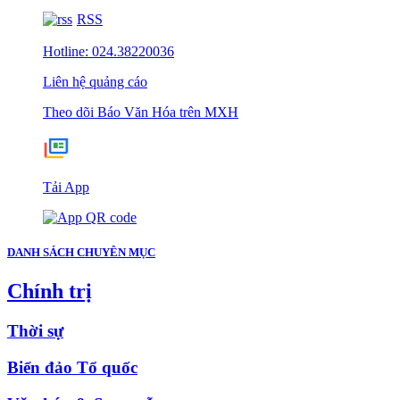
RSS
Hotline: 024.38220036
Liên hệ quảng cáo
Theo dõi Báo Văn Hóa trên MXH
Tải App
DANH SÁCH CHUYÊN MỤC
Chính trị
Thời sự
Biển đảo Tổ quốc