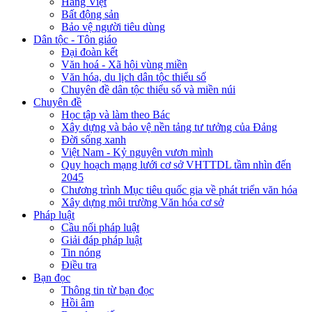
Hàng Việt
Bất động sản
Bảo vệ người tiêu dùng
Dân tộc - Tôn giáo
Đại đoàn kết
Văn hoá - Xã hội vùng miền
Văn hóa, du lịch dân tộc thiểu số
Chuyên đề dân tộc thiểu số và miền núi
Chuyên đề
Học tập và làm theo Bác
Xây dựng và bảo vệ nền tảng tư tưởng của Đảng
Đời sống xanh
Việt Nam - Kỷ nguyên vươn mình
Quy hoạch mạng lưới cơ sở VHTTDL tầm nhìn đến
2045
Chương trình Mục tiêu quốc gia về phát triển văn hóa
Xây dựng môi trường Văn hóa cơ sở
Pháp luật
Cầu nối pháp luật
Giải đáp pháp luật
Tin nóng
Điều tra
Bạn đọc
Thông tin từ bạn đọc
Hồi âm