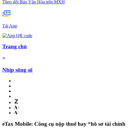
Theo dõi Báo Văn Hóa trên MXH
Tải App
Trang chủ
>
Nhịp sống số
eTax Mobile: Công cụ nộp thuế hay “hồ sơ tài chính