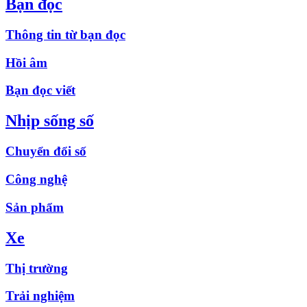
Bạn đọc
Thông tin từ bạn đọc
Hồi âm
Bạn đọc viết
Nhịp sống số
Chuyển đổi số
Công nghệ
Sản phẩm
Xe
Thị trường
Trải nghiệm