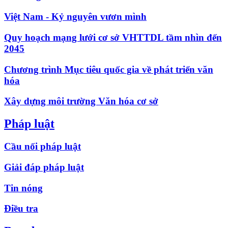
Việt Nam - Kỷ nguyên vươn mình
Quy hoạch mạng lưới cơ sở VHTTDL tầm nhìn đến
2045
Chương trình Mục tiêu quốc gia về phát triển văn
hóa
Xây dựng môi trường Văn hóa cơ sở
Pháp luật
Cầu nối pháp luật
Giải đáp pháp luật
Tin nóng
Điều tra