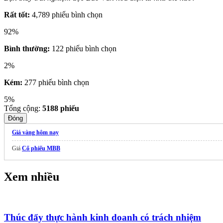
Rất tốt:
4,789 phiếu bình chọn
92%
Bình thường:
122 phiếu bình chọn
2%
Kém:
277 phiếu bình chọn
5%
Tổng cộng:
5188
phiếu
Đóng
Giá vàng hôm nay
Giá
Cổ phiếu MBB
Xem nhiều
Thúc đẩy thực hành kinh doanh có trách nhiệm