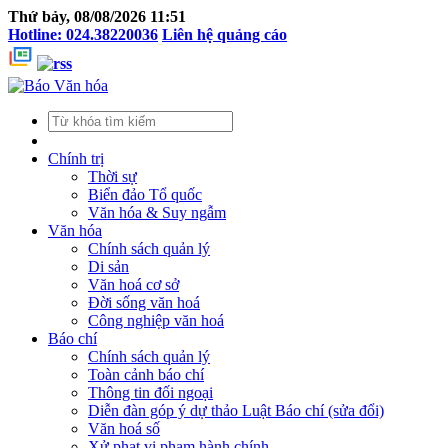
Thứ bảy, 08/08/2026 11:51
Hotline: 024.38220036
Liên hệ quảng cáo
Chính trị
Thời sự
Biển đảo Tổ quốc
Văn hóa & Suy ngẫm
Văn hóa
Chính sách quản lý
Di sản
Văn hoá cơ sở
Đời sống văn hoá
Công nghiệp văn hoá
Báo chí
Chính sách quản lý
Toàn cảnh báo chí
Thông tin đối ngoại
Diễn đàn góp ý dự thảo Luật Báo chí (sửa đổi)
Văn hoá số
Xử phạt vi phạm hành chính