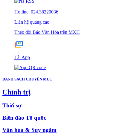
RSS
Hotline: 024.38220036
Liên hệ quảng cáo
Theo dõi Báo Văn Hóa trên MXH
Tải App
DANH SÁCH CHUYÊN MỤC
Chính trị
Thời sự
Biển đảo Tổ quốc
Văn hóa & Suy ngẫm