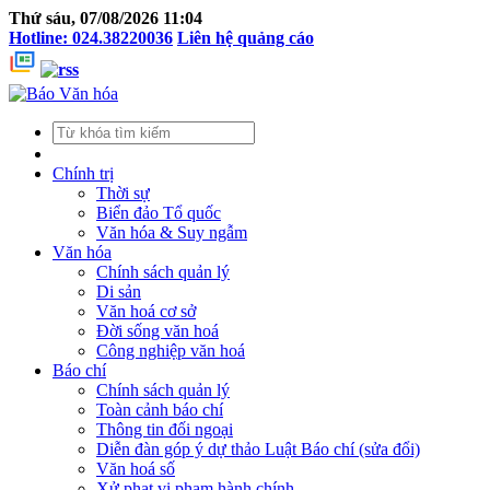
Thứ sáu, 07/08/2026 11:04
Hotline: 024.38220036
Liên hệ quảng cáo
Chính trị
Thời sự
Biển đảo Tổ quốc
Văn hóa & Suy ngẫm
Văn hóa
Chính sách quản lý
Di sản
Văn hoá cơ sở
Đời sống văn hoá
Công nghiệp văn hoá
Báo chí
Chính sách quản lý
Toàn cảnh báo chí
Thông tin đối ngoại
Diễn đàn góp ý dự thảo Luật Báo chí (sửa đổi)
Văn hoá số
Xử phạt vi phạm hành chính