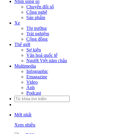
Nhịp sống số
Chuyển đổi số
Công nghệ
Sản phẩm
Xe
Thị trường
Trải nghiệm
Cộng đồng
Thế giới
Sự kiện
Văn hoá quốc tế
Người Việt năm châu
Multimedia
Infographic
Emagazine
Video
Ảnh
Podcast
Mới nhất
Xem nhiều