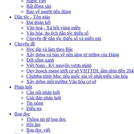
Hàng Việt
Bất động sản
Bảo vệ người tiêu dùng
Dân tộc - Tôn giáo
Đại đoàn kết
Văn hoá - Xã hội vùng miền
Văn hóa, du lịch dân tộc thiểu số
Chuyên đề dân tộc thiểu số và miền núi
Chuyên đề
Học tập và làm theo Bác
Xây dựng và bảo vệ nền tảng tư tưởng của Đảng
Đời sống xanh
Việt Nam - Kỷ nguyên vươn mình
Quy hoạch mạng lưới cơ sở VHTTDL tầm nhìn đến 204
Chương trình Mục tiêu quốc gia về phát triển văn hóa
Xây dựng môi trường Văn hóa cơ sở
Pháp luật
Cầu nối pháp luật
Giải đáp pháp luật
Tin nóng
Điều tra
Bạn đọc
Thông tin từ bạn đọc
Hồi âm
Bạn đọc viết