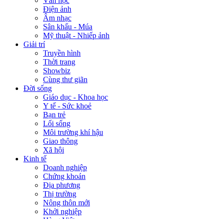
Văn học
Điện ảnh
Âm nhạc
Sân khấu - Múa
Mỹ thuật - Nhiếp ảnh
Giải trí
Truyền hình
Thời trang
Showbiz
Cùng thư giãn
Đời sống
Giáo dục - Khoa học
Y tế - Sức khoẻ
Bạn trẻ
Lối sống
Môi trường khí hậu
Giao thông
Xã hội
Kinh tế
Doanh nghiệp
Chứng khoán
Địa phương
Thị trường
Nông thôn mới
Khởi nghiệp