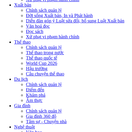
Xuất bản
Chính sách quản lý
Đời sống Xuất bản, In và Phát hành
Diễn đàn góp ý Luật sửa đổi, bổ sung Luật Xuất bản
Văn hoá đọc
Đọc sách
Xử phạt vi phạm hành chính
Thể thao
Chính sách quản lý
Thể thao trong nước
Thể thao quốc tế
World Cup 2026
Hậu trường
Câu chuyện thể thao
Du lịch
Chính sách quản lý
Điểm đến
Khám phá
Ẩm thực
Gia đình
Chính sách quản lý
Gia đình 360 độ
Tâm sự - Chuyện nhà
Nghệ thuật