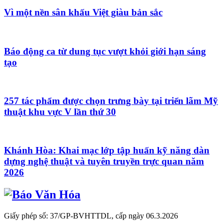
Vì một nền sân khấu Việt giàu bản sắc
Báo động ca từ dung tục vượt khỏi giới hạn sáng
tạo
257 tác phẩm được chọn trưng bày tại triển lãm Mỹ
thuật khu vực V lần thứ 30
Khánh Hòa: Khai mạc lớp tập huấn kỹ năng dàn
dựng nghệ thuật và tuyên truyền trực quan năm
2026
Giấy phép số: 37/GP-BVHTTDL, cấp ngày 06.3.2026