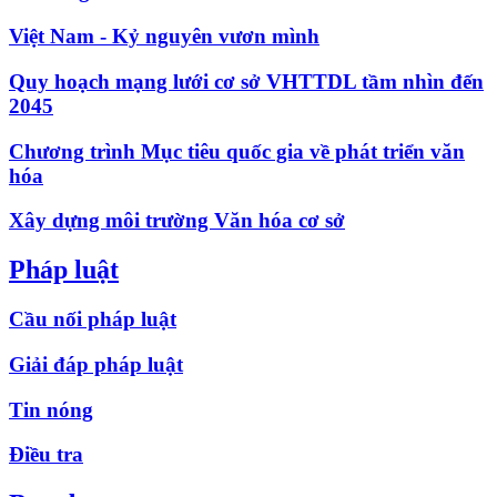
Việt Nam - Kỷ nguyên vươn mình
Quy hoạch mạng lưới cơ sở VHTTDL tầm nhìn đến
2045
Chương trình Mục tiêu quốc gia về phát triển văn
hóa
Xây dựng môi trường Văn hóa cơ sở
Pháp luật
Cầu nối pháp luật
Giải đáp pháp luật
Tin nóng
Điều tra