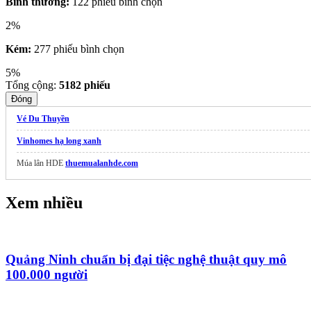
Bình thường:
122 phiếu bình chọn
2%
Kém:
277 phiếu bình chọn
5%
Tổng cộng:
5182
phiếu
Đóng
Vé Du Thuyền
Vinhomes hạ long xanh
Múa lân HDE
thuemualanhde.com
Xem nhiều
Quảng Ninh chuẩn bị đại tiệc nghệ thuật quy mô
100.000 người