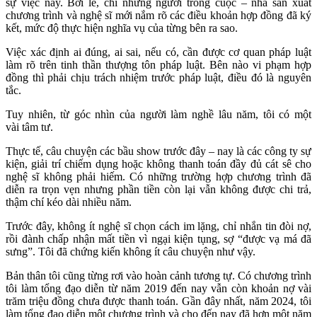
sự việc này. Bởi lẽ, chỉ những người trong cuộc – nhà sản xuất
chương trình và nghệ sĩ mới nắm rõ các điều khoản hợp đồng đã ký
kết, mức độ thực hiện nghĩa vụ của từng bên ra sao.
Việc xác định ai đúng, ai sai, nếu có, cần được cơ quan pháp luật
làm rõ trên tinh thần thượng tôn pháp luật. Bên nào vi phạm hợp
đồng thì phải chịu trách nhiệm trước pháp luật, điều đó là nguyên
tắc.
Tuy nhiên, từ góc nhìn của người làm nghề lâu năm, tôi có một
vài tâm tư.
Thực tế, câu chuyện các bầu show trước đây – nay là các công ty sự
kiện, giải trí chiếm dụng hoặc không thanh toán đầy đủ cát sê cho
nghệ sĩ không phải hiếm. Có những trường hợp chương trình đã
diễn ra trọn vẹn nhưng phần tiền còn lại vẫn không được chi trả,
thậm chí kéo dài nhiều năm.
Trước đây, không ít nghệ sĩ chọn cách im lặng, chỉ nhắn tin đòi nợ,
rồi đành chấp nhận mất tiền vì ngại kiện tụng, sợ “được vạ má đã
sưng”. Tôi đã chứng kiến không ít câu chuyện như vậy.
Bản thân tôi cũng từng rơi vào hoàn cảnh tương tự. Có chương trình
tôi làm tổng đạo diễn từ năm 2019 đến nay vẫn còn khoản nợ vài
trăm triệu đồng chưa được thanh toán. Gần đây nhất, năm 2024, tôi
làm tổng đạo diễn một chương trình và cho đến nay đã hơn một năm