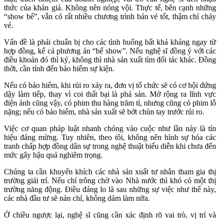
thức của khán giả. Không nên nóng vội. Thực tế, bên cạnh những
“show bể”, vẫn có rất nhiều chương trình bán vé tốt, thậm chí cháy
vé.
Vấn đề là phải chuẩn bị cho các tình huống bất khả kháng ngay từ
hợp đồng, kể cả phương án “bể show”. Nếu nghệ sĩ đồng ý với các
điều khoản đó thì ký, không thì nhà sản xuất tìm đối tác khác. Đồng
thời, cần tính đến bảo hiểm sự kiện.
Nếu có bảo hiểm, khi rủi ro xảy ra, đơn vị tổ chức sẽ có cơ hội đứng
dậy làm tiếp, thay vì coi thất bại là phá sản. Mở rộng ra lĩnh vực
điện ảnh cũng vậy, có phim thu hàng trăm tỉ, nhưng cũng có phim lỗ
nặng; nếu có bảo hiểm, nhà sản xuất sẽ bớt chùn tay trước rủi ro.
Việc cơ quan pháp luật nhanh chóng vào cuộc như lần này là tín
hiệu đáng mừng. Tuy nhiên, theo tôi, không nên hình sự hóa các
tranh chấp hợp đồng dân sự trong nghệ thuật biểu diễn khi chưa đến
mức gây hậu quả nghiêm trọng.
Chúng ta cần khuyến khích các nhà sản xuất tư nhân tham gia thị
trường giải trí. Nếu chỉ trông chờ vào Nhà nước thì khó có một thị
trường năng động. Điều đáng lo là sau những sự việc như thế này,
các nhà đầu tư sẽ nản chí, không dám làm nữa.
Ở chiều ngược lại, nghệ sĩ cũng cần xác định rõ vai trò, vị trí và