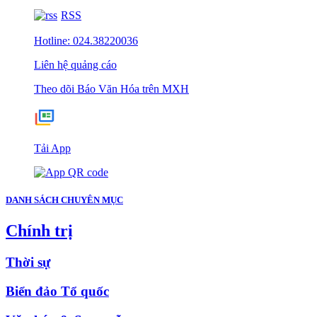
RSS
Hotline: 024.38220036
Liên hệ quảng cáo
Theo dõi Báo Văn Hóa trên MXH
Tải App
DANH SÁCH CHUYÊN MỤC
Chính trị
Thời sự
Biển đảo Tổ quốc