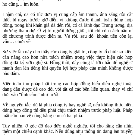
họ cũng… im luôn.
Thậm chí, đã có lúc đơn vị cung cấp âm thanh, ánh sáng đòi cắt
thiết bị ngay trước giờ diễn vì không được thanh toán đúng hợp
đồng, trong khi khán giả đã đến rồi, có cả lãnh đạo Trung ương, địa
phương tham dự. Ở vị trí người đứng giữa, tôi chỉ còn cách năn nỉ
để chương trình được diễn ra. Và rồi, sau đó, khoản tiền còn lại
vẫn… chưa về.
Sự việc lần này cho thấy các công ty giải trí, công ty tổ chức sự kiện
cần nâng cao hơn nữa trách nhiệm trong việc thực hiện các hợp
đồng đã ký với nghệ sĩ. Đồng thời, đây cũng là lời nhắc để nghệ sĩ
mạnh dạn lên tiếng khi quyền lợi hợp pháp của mình không được
bảo đảm.
Việc tuân thủ pháp luật trong các hợp đồng biểu diễn nghệ thuật
đang dần được đề cao đối với tất cả các bên liên quan, thay vì chỉ
dựa vào “tình cảm” như trước.
Về nguyên tắc, dù là phía công ty hay nghệ sĩ, nếu không thực hiện
đúng hợp đồng thì đều phải chịu trách nhiệm trước pháp luật. Pháp
luật cần bảo vệ công bằng cho cả hai phía.
Tuy nhiên, ở góc độ đạo đức nghề nghiệp, tôi cho rằng cần nhìn
thêm một chiều cạnh khác. Nếu đúng như thông tin đang lan truyền