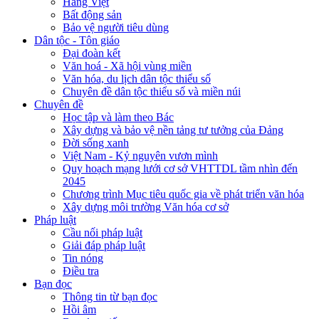
Hàng Việt
Bất động sản
Bảo vệ người tiêu dùng
Dân tộc - Tôn giáo
Đại đoàn kết
Văn hoá - Xã hội vùng miền
Văn hóa, du lịch dân tộc thiểu số
Chuyên đề dân tộc thiểu số và miền núi
Chuyên đề
Học tập và làm theo Bác
Xây dựng và bảo vệ nền tảng tư tưởng của Đảng
Đời sống xanh
Việt Nam - Kỷ nguyên vươn mình
Quy hoạch mạng lưới cơ sở VHTTDL tầm nhìn đến
2045
Chương trình Mục tiêu quốc gia về phát triển văn hóa
Xây dựng môi trường Văn hóa cơ sở
Pháp luật
Cầu nối pháp luật
Giải đáp pháp luật
Tin nóng
Điều tra
Bạn đọc
Thông tin từ bạn đọc
Hồi âm