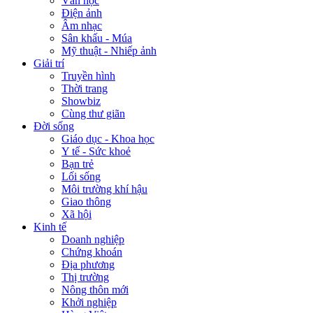
Văn học
Điện ảnh
Âm nhạc
Sân khấu - Múa
Mỹ thuật - Nhiếp ảnh
Giải trí
Truyền hình
Thời trang
Showbiz
Cùng thư giãn
Đời sống
Giáo dục - Khoa học
Y tế - Sức khoẻ
Bạn trẻ
Lối sống
Môi trường khí hậu
Giao thông
Xã hội
Kinh tế
Doanh nghiệp
Chứng khoán
Địa phương
Thị trường
Nông thôn mới
Khởi nghiệp