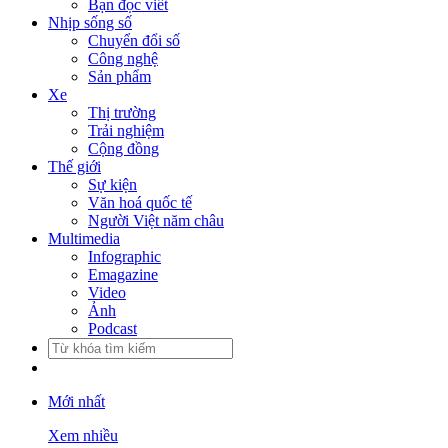
Bạn đọc viết
Nhịp sống số
Chuyển đổi số
Công nghệ
Sản phẩm
Xe
Thị trường
Trải nghiệm
Cộng đồng
Thế giới
Sự kiện
Văn hoá quốc tế
Người Việt năm châu
Multimedia
Infographic
Emagazine
Video
Ảnh
Podcast
Mới nhất
Xem nhiều