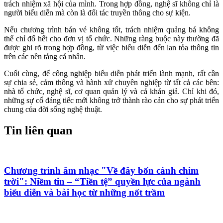
trách nhiệm xã hội của mình. Trong hợp đồng, nghệ sĩ không chỉ là
người biểu diễn mà còn là đối tác truyền thông cho sự kiện.
Nếu chương trình bán vé không tốt, trách nhiệm quảng bá không
thể chỉ đổ hết cho đơn vị tổ chức. Những ràng buộc này thường đã
được ghi rõ trong hợp đồng, từ việc biểu diễn đến lan tỏa thông tin
trên các nền tảng cá nhân.
Cuối cùng, để công nghiệp biểu diễn phát triển lành mạnh, rất cần
sự chia sẻ, cảm thông và hành xử chuyên nghiệp từ tất cả các bên:
nhà tổ chức, nghệ sĩ, cơ quan quản lý và cả khán giả. Chỉ khi đó,
những sự cố đáng tiếc mới không trở thành rào cản cho sự phát triển
chung của đời sống nghệ thuật.
Tin liên quan
Chương trình âm nhạc "Về đây bốn cánh chim
trời": Niềm tin – “Tiền tệ” quyền lực của ngành
biểu diễn và bài học từ những nốt trầm