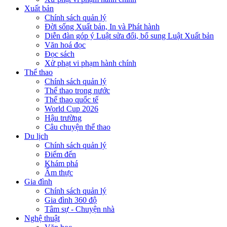
Xuất bản
Chính sách quản lý
Đời sống Xuất bản, In và Phát hành
Diễn đàn góp ý Luật sửa đổi, bổ sung Luật Xuất bản
Văn hoá đọc
Đọc sách
Xử phạt vi phạm hành chính
Thể thao
Chính sách quản lý
Thể thao trong nước
Thể thao quốc tế
World Cup 2026
Hậu trường
Câu chuyện thể thao
Du lịch
Chính sách quản lý
Điểm đến
Khám phá
Ẩm thực
Gia đình
Chính sách quản lý
Gia đình 360 độ
Tâm sự - Chuyện nhà
Nghệ thuật