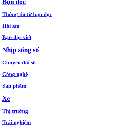
Bạn đọc
Thông tin từ bạn đọc
Hồi âm
Bạn đọc viết
Nhịp sống số
Chuyển đổi số
Công nghệ
Sản phẩm
Xe
Thị trường
Trải nghiệm