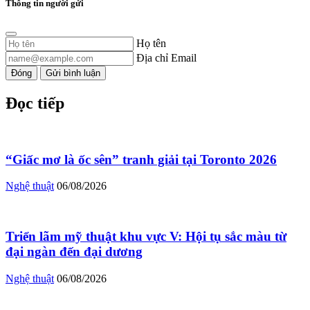
Thông tin người gửi
Họ tên
Địa chỉ Email
Đóng
Gửi bình luận
Đọc tiếp
“Giấc mơ là ốc sên” tranh giải tại Toronto 2026
Nghệ thuật
06/08/2026
Triển lãm mỹ thuật khu vực V: Hội tụ sắc màu từ
đại ngàn đến đại dương
Nghệ thuật
06/08/2026