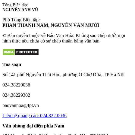
Tổng Biên tập:
NGUYỄN ANH VŨ
Phó Tổng Biên tập:
PHAN THANH NAM, NGUYỄN VĂN MƯỜI
© Bản quyền thuộc về Báo Văn Hóa. Không sao chép dưới mọi
hình thức nếu chưa có sự chấp thuận bằng văn bản.
Tòa soạn
Số 141 phố Nguyễn Thái Học, phường Ô Chợ Dừa, TP Hà Nội
024.38220036
024.38229302
baovanhoa@fpt.vn
Liên hệ quảng cáo: 024.822.0036
Văn phòng đại diện phía Nam