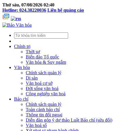
Thứ sáu, 07/08/2026 02:40
Hotline: 024.38220036
Liên hệ quảng cáo
Chính trị
Thời sự
Biển đảo Tổ quốc
Văn hóa & Suy ngẫm
Văn hóa
Chính sách quản lý
Di sản
Văn hoá cơ sở
Đời sống văn hoá
Công nghiệp văn hoá
Báo chí
Chính sách quản lý
Toàn cảnh báo chí
Thông tin đối ngoại
Diễn đàn góp ý dự thảo Luật Báo chí (sửa đổi)
Văn hoá số
Xử phạt vi phạm hành chính