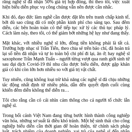
rằng nghệ sĩ đã nhận 50% giá trị hợp đồng, thì theo tôi, việc xuất
hiện biểu diễn phục vụ công chúng vẫn nên được cân nhắc.
Khi đó, đạo đức làm nghề cần được đặt lên trên tranh chấp kinh tế,
bởi dù sao cũng đã có một phần kinh phí cho sáng tạo. Sau đêm
diễn, các bên hoàn toàn có thể tiếp tục xử lý các thủ tục pháp lý.
Cách làm này, theo tôi, có thể giảm bớt những hệ lụy như đang thấy.
Mặt khác, với nhiều nghệ sĩ lớn, đồng tiền không phải là tất cả.
Trường hợp nhạc sĩ Trần Tiến, theo chia sẻ trên báo chí, đã hoàn trả
lại số tiền đã nhận và tự lo toàn bộ chi phí đi lại, ăn ở; hay nghệ sĩ
saxophone Trần Mạnh Tuấn – người từng vượt qua ranh giới sinh tử
sau đại dịch Covid-19 thì nhu cầu được biểu diễn, được gặp khán
giả có khi còn lớn hơn nhiều so với giá trị vật chất.
Tuy nhiên, cũng không loại trừ khả năng các nghệ sĩ đã chịu những
tác động nhất định từ nhiều phía, dẫn đến quyết định cuối cùng
khiến đêm diễn không thể diễn ra…
Tôi cho rằng cần có cái nhìn cảm thông cho cả người tổ chức lẫn
nghệ sĩ.
Trong bối cảnh Việt Nam đang từng bước hình thành công nghiệp
văn hóa, những sơ suất là điều khó tránh. Một hệ sinh thái cho công
nghiệp biểu diễn cần thời gian để hoàn thiện, từ chính sách pháp
luật, trách nhiệm của doanh nghiệp, vai trò của nghệ sĩ đến nhận