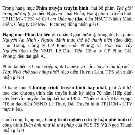
Trong hạng mục
Phim truyện truyền hình
, hai bộ phim
Thế giới
trong gương
(đạo diễn Nguyễn Thái Huân, Hãng phim Truyền hình
TP.HCM - TFS) và
Chị em khác mẹ
(đạo diễn NSƯT Nhâm Minh
Hiền, Công ty CP M&T Pictures) đồng nhận giải C.
Hạng mục Phim tài liệu
ghi nhận 3 giải thưởng, trong đó, hai phim
Nguyễn An Ninh - Người đánh thức thế hệ thanh niên
(đạo diễn
Thu Trang, Công ty CP Phim Giải Phóng) và
Hoa văn Tây
Nguyên
(đạo diễn NSƯT Lê Đức Tiến, Công ty CP Phim Giải
Phóng) đều đạt giải A.
Phim tài liệu
70 năm Hiệp định Genève và các chuyến tàu tập kết -
Tập: Nhớ chớ sao hổng nhớ!
(đạo diễn Huỳnh Lâm, TFS sản xuất)
nhận giải B.
Ở hạng mục
Chương trình truyền hình hay nhất
, giải A được
trao cho chương trình cầu truyền hình kỷ niệm 70 năm Hiệp định
Genève và chuyến tàu tập kết năm 1954 - “Niềm tin và Khát vọng”
(Tổng đạo diễn NSND Lê Thụy, Đài Truyền hình TP.HCM - HTV
thực hiện).
Cuối cùng, hạng mục
Công trình nghiên cứu lý luận phê bình
có
công trình
Điện ảnh như là thủ pháp
của PGS.TS Vũ Ngọc Thanh
nhận giải B.