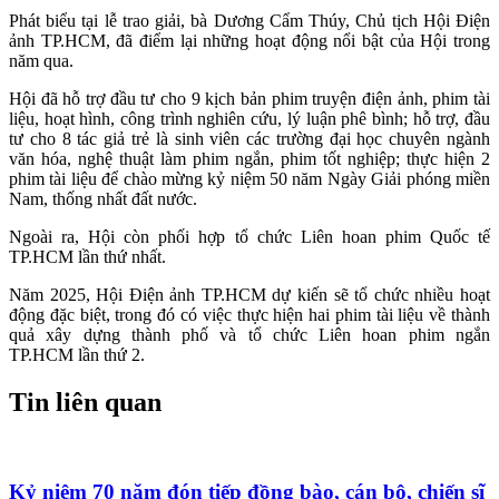
Phát biểu tại lễ trao giải, bà Dương Cẩm Thúy, Chủ tịch Hội Điện
ảnh TP.HCM, đã điểm lại những hoạt động nổi bật của Hội trong
năm qua.
Hội đã hỗ trợ đầu tư cho 9 kịch bản phim truyện điện ảnh, phim tài
liệu, hoạt hình, công trình nghiên cứu, lý luận phê bình; hỗ trợ, đầu
tư cho 8 tác giả trẻ là sinh viên các trường đại học chuyên ngành
văn hóa, nghệ thuật làm phim ngắn, phim tốt nghiệp; thực hiện 2
phim tài liệu để chào mừng kỷ niệm 50 năm Ngày Giải phóng miền
Nam, thống nhất đất nước.
Ngoài ra, Hội còn phối hợp tổ chức Liên hoan phim Quốc tế
TP.HCM lần thứ nhất.
Năm 2025, Hội Điện ảnh TP.HCM dự kiến sẽ tổ chức nhiều hoạt
động đặc biệt, trong đó có việc thực hiện hai phim tài liệu về thành
quả xây dựng thành phố và tổ chức Liên hoan phim ngắn
TP.HCM lần thứ 2.
Tin liên quan
Kỷ niệm 70 năm đón tiếp đồng bào, cán bộ, chiến sĩ