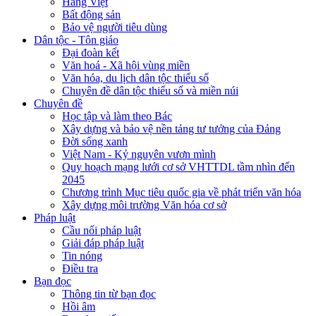
Hàng Việt
Bất động sản
Bảo vệ người tiêu dùng
Dân tộc - Tôn giáo
Đại đoàn kết
Văn hoá - Xã hội vùng miền
Văn hóa, du lịch dân tộc thiểu số
Chuyên đề dân tộc thiểu số và miền núi
Chuyên đề
Học tập và làm theo Bác
Xây dựng và bảo vệ nền tảng tư tưởng của Đảng
Đời sống xanh
Việt Nam - Kỷ nguyên vươn mình
Quy hoạch mạng lưới cơ sở VHTTDL tầm nhìn đến
2045
Chương trình Mục tiêu quốc gia về phát triển văn hóa
Xây dựng môi trường Văn hóa cơ sở
Pháp luật
Cầu nối pháp luật
Giải đáp pháp luật
Tin nóng
Điều tra
Bạn đọc
Thông tin từ bạn đọc
Hồi âm