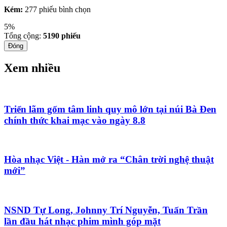
Kém:
277 phiếu bình chọn
5%
Tổng cộng:
5190
phiếu
Đóng
Xem nhiều
Triển lãm gốm tâm linh quy mô lớn tại núi Bà Đen
chính thức khai mạc vào ngày 8.8
Hòa nhạc Việt - Hàn mở ra “Chân trời nghệ thuật
mới”
NSND Tự Long, Johnny Trí Nguyễn, Tuấn Trần
lần đầu hát nhạc phim mình góp mặt