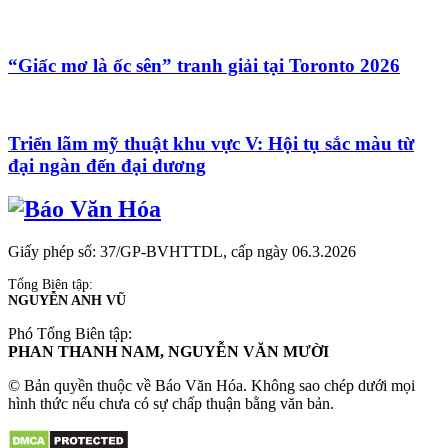
“Giấc mơ là ốc sên” tranh giải tại Toronto 2026
Triển lãm mỹ thuật khu vực V: Hội tụ sắc màu từ
đại ngàn đến đại dương
Giấy phép số: 37/GP-BVHTTDL, cấp ngày 06.3.2026
Tổng Biên tập:
NGUYỄN ANH VŨ
Phó Tổng Biên tập:
PHAN THANH NAM, NGUYỄN VĂN MƯỜI
© Bản quyền thuộc về Báo Văn Hóa. Không sao chép dưới mọi
hình thức nếu chưa có sự chấp thuận bằng văn bản.