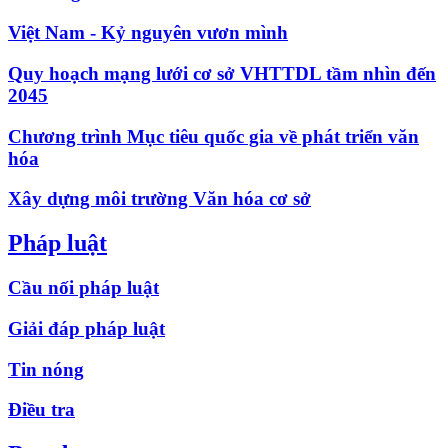
Việt Nam - Kỷ nguyên vươn mình
Quy hoạch mạng lưới cơ sở VHTTDL tầm nhìn đến
2045
Chương trình Mục tiêu quốc gia về phát triển văn
hóa
Xây dựng môi trường Văn hóa cơ sở
Pháp luật
Cầu nối pháp luật
Giải đáp pháp luật
Tin nóng
Điều tra