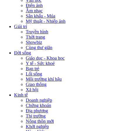
Văn học
Điện ảnh
Âm nhạc
Sân khấu - Múa
Mỹ thuật - Nhiếp ảnh
Giải trí
Truyền hình
Thời trang
Showbiz
Cùng thư giãn
Đời sống
Giáo dục - Khoa học
Y tế - Sức khoẻ
Bạn trẻ
Lối sống
Môi trường khí hậu
Giao thông
Xã hội
Kinh tế
Doanh nghiệp
Chứng khoán
Địa phương
Thị trường
Nông thôn mới
Khởi nghiệp