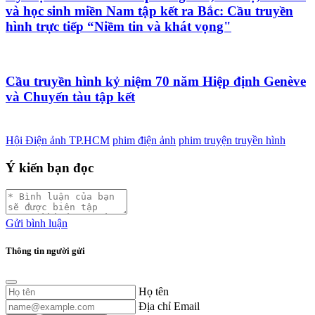
và học sinh miền Nam tập kết ra Bắc: Cầu truyền
hình trực tiếp “Niềm tin và khát vọng"
Cầu truyền hình kỷ niệm 70 năm Hiệp định Genève
và Chuyến tàu tập kết
Hội Điện ảnh TP.HCM
phim điện ảnh
phim truyện truyền hình
Ý kiến bạn đọc
Gửi bình luận
Thông tin người gửi
Họ tên
Địa chỉ Email