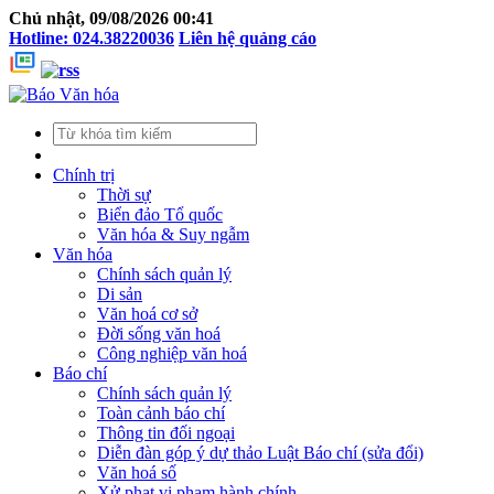
Chủ nhật, 09/08/2026 00:41
Hotline: 024.38220036
Liên hệ quảng cáo
Chính trị
Thời sự
Biển đảo Tổ quốc
Văn hóa & Suy ngẫm
Văn hóa
Chính sách quản lý
Di sản
Văn hoá cơ sở
Đời sống văn hoá
Công nghiệp văn hoá
Báo chí
Chính sách quản lý
Toàn cảnh báo chí
Thông tin đối ngoại
Diễn đàn góp ý dự thảo Luật Báo chí (sửa đổi)
Văn hoá số
Xử phạt vi phạm hành chính