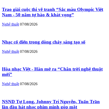
Trao giải cuộc thi vẽ tranh “Sắc màu Olympic Việt
Nam - 50 năm tự hào & khát vọng”
Nghệ thuật
07/08/2026
Nhạc cổ điển trong dòng chảy sáng tạo số
Nghệ thuật
07/08/2026
Hòa nhạc Việt - Hàn mở ra “Chân trời nghệ thuật
mới”
Nghệ thuật
07/08/2026
NSND Tự Long, Johnny Trí Nguyễn, Tuấn Trần
lần đầu hát nhạc phim mình góp mặt