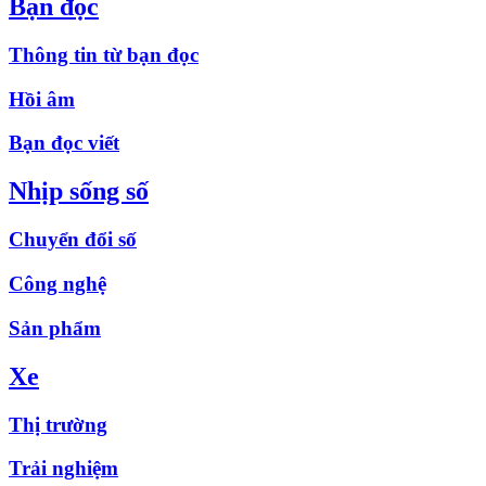
Bạn đọc
Thông tin từ bạn đọc
Hồi âm
Bạn đọc viết
Nhịp sống số
Chuyển đổi số
Công nghệ
Sản phẩm
Xe
Thị trường
Trải nghiệm