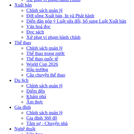
Xuất bản
Chính sách quản lý
Đời sống Xuất bản, In và Phát hành
Diễn đàn góp ý Luật sửa đổi, bổ sung Luật Xuất bản
Văn hoá đọc
Đọc sách
Xử phạt vi phạm hành chính
Thể thao
Chính sách quản lý
Thể thao trong nước
Thể thao quốc tế
World Cup 2026
Hậu trường
Câu chuyện thể thao
Du lịch
Chính sách quản lý
Điểm đến
Khám phá
Ẩm thực
Gia đình
Chính sách quản lý
Gia đình 360 độ
Tâm sự - Chuyện nhà
Nghệ thuật