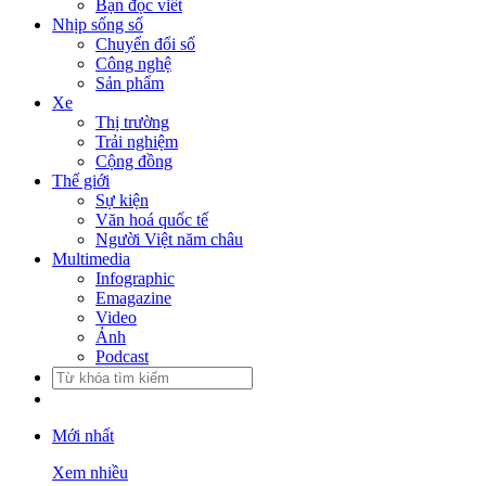
Bạn đọc viết
Nhịp sống số
Chuyển đổi số
Công nghệ
Sản phẩm
Xe
Thị trường
Trải nghiệm
Cộng đồng
Thế giới
Sự kiện
Văn hoá quốc tế
Người Việt năm châu
Multimedia
Infographic
Emagazine
Video
Ảnh
Podcast
Mới nhất
Xem nhiều