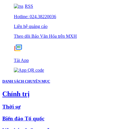
RSS
Hotline: 024.38220036
Liên hệ quảng cáo
Theo dõi Báo Văn Hóa trên MXH
Tải App
DANH SÁCH CHUYÊN MỤC
Chính trị
Thời sự
Biển đảo Tổ quốc