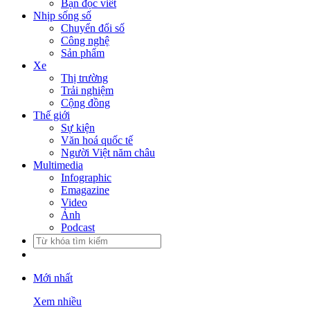
Bạn đọc viết
Nhịp sống số
Chuyển đổi số
Công nghệ
Sản phẩm
Xe
Thị trường
Trải nghiệm
Cộng đồng
Thế giới
Sự kiện
Văn hoá quốc tế
Người Việt năm châu
Multimedia
Infographic
Emagazine
Video
Ảnh
Podcast
Mới nhất
Xem nhiều