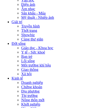
Văn học
Điện ảnh
Âm nhạc
Sân khấu - Múa
Mỹ thuật - Nhiếp ảnh
Giải trí
Truyền hình
Thời trang
Showbiz
Cùng thư giãn
Đời sống
Giáo dục - Khoa học
Y tế - Sức khoẻ
Bạn trẻ
Lối sống
Môi trường khí hậu
Giao thông
Xã hội
Kinh tế
Doanh nghiệp
Chứng khoán
Địa phương
Thị trường
Nông thôn mới
Khởi nghiệp