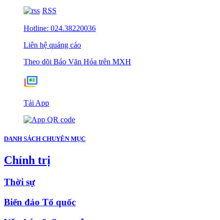
RSS
Hotline: 024.38220036
Liên hệ quảng cáo
Theo dõi Báo Văn Hóa trên MXH
Tải App
DANH SÁCH CHUYÊN MỤC
Chính trị
Thời sự
Biển đảo Tổ quốc