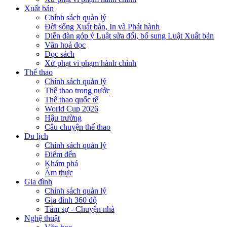
Xuất bản
Chính sách quản lý
Đời sống Xuất bản, In và Phát hành
Diễn đàn góp ý Luật sửa đổi, bổ sung Luật Xuất bản
Văn hoá đọc
Đọc sách
Xử phạt vi phạm hành chính
Thể thao
Chính sách quản lý
Thể thao trong nước
Thể thao quốc tế
World Cup 2026
Hậu trường
Câu chuyện thể thao
Du lịch
Chính sách quản lý
Điểm đến
Khám phá
Ẩm thực
Gia đình
Chính sách quản lý
Gia đình 360 độ
Tâm sự - Chuyện nhà
Nghệ thuật