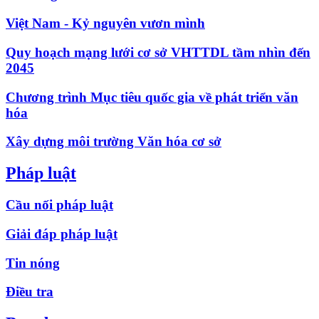
Việt Nam - Kỷ nguyên vươn mình
Quy hoạch mạng lưới cơ sở VHTTDL tầm nhìn đến
2045
Chương trình Mục tiêu quốc gia về phát triển văn
hóa
Xây dựng môi trường Văn hóa cơ sở
Pháp luật
Cầu nối pháp luật
Giải đáp pháp luật
Tin nóng
Điều tra