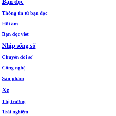
Bạn đọc
Thông tin từ bạn đọc
Hồi âm
Bạn đọc viết
Nhịp sống số
Chuyển đổi số
Công nghệ
Sản phẩm
Xe
Thị trường
Trải nghiệm