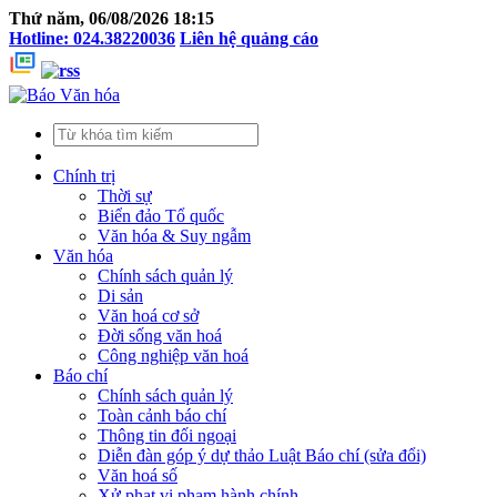
Thứ năm, 06/08/2026 18:15
Hotline: 024.38220036
Liên hệ quảng cáo
Chính trị
Thời sự
Biển đảo Tổ quốc
Văn hóa & Suy ngẫm
Văn hóa
Chính sách quản lý
Di sản
Văn hoá cơ sở
Đời sống văn hoá
Công nghiệp văn hoá
Báo chí
Chính sách quản lý
Toàn cảnh báo chí
Thông tin đối ngoại
Diễn đàn góp ý dự thảo Luật Báo chí (sửa đổi)
Văn hoá số
Xử phạt vi phạm hành chính