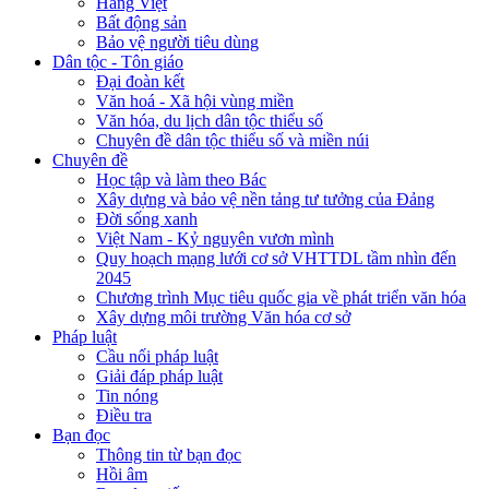
Hàng Việt
Bất động sản
Bảo vệ người tiêu dùng
Dân tộc - Tôn giáo
Đại đoàn kết
Văn hoá - Xã hội vùng miền
Văn hóa, du lịch dân tộc thiểu số
Chuyên đề dân tộc thiểu số và miền núi
Chuyên đề
Học tập và làm theo Bác
Xây dựng và bảo vệ nền tảng tư tưởng của Đảng
Đời sống xanh
Việt Nam - Kỷ nguyên vươn mình
Quy hoạch mạng lưới cơ sở VHTTDL tầm nhìn đến
2045
Chương trình Mục tiêu quốc gia về phát triển văn hóa
Xây dựng môi trường Văn hóa cơ sở
Pháp luật
Cầu nối pháp luật
Giải đáp pháp luật
Tin nóng
Điều tra
Bạn đọc
Thông tin từ bạn đọc
Hồi âm