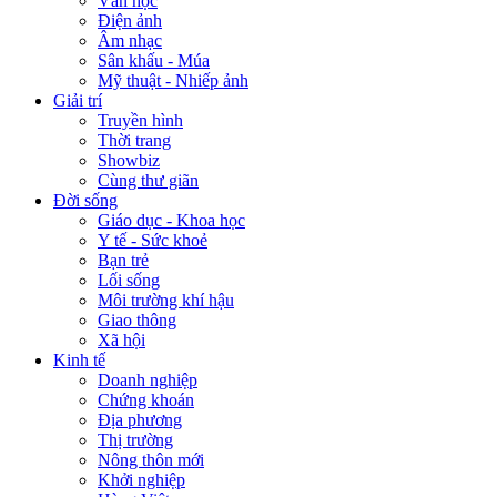
Văn học
Điện ảnh
Âm nhạc
Sân khấu - Múa
Mỹ thuật - Nhiếp ảnh
Giải trí
Truyền hình
Thời trang
Showbiz
Cùng thư giãn
Đời sống
Giáo dục - Khoa học
Y tế - Sức khoẻ
Bạn trẻ
Lối sống
Môi trường khí hậu
Giao thông
Xã hội
Kinh tế
Doanh nghiệp
Chứng khoán
Địa phương
Thị trường
Nông thôn mới
Khởi nghiệp