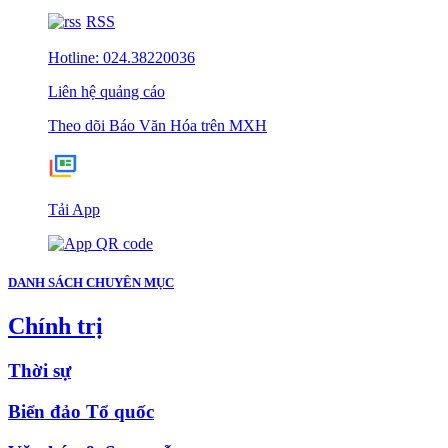
RSS
Hotline: 024.38220036
Liên hệ quảng cáo
Theo dõi Báo Văn Hóa trên MXH
Tải App
DANH SÁCH CHUYÊN MỤC
Chính trị
Thời sự
Biển đảo Tổ quốc