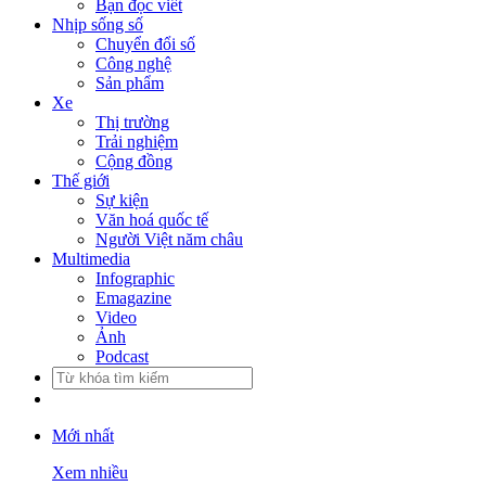
Bạn đọc viết
Nhịp sống số
Chuyển đổi số
Công nghệ
Sản phẩm
Xe
Thị trường
Trải nghiệm
Cộng đồng
Thế giới
Sự kiện
Văn hoá quốc tế
Người Việt năm châu
Multimedia
Infographic
Emagazine
Video
Ảnh
Podcast
Mới nhất
Xem nhiều