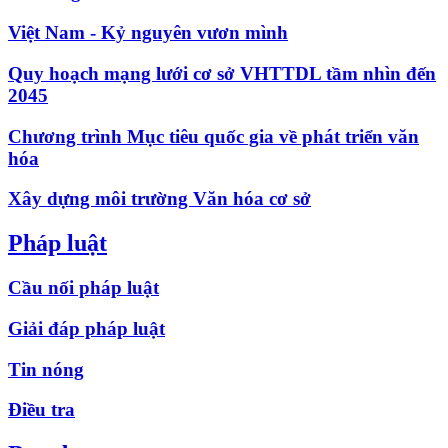
Việt Nam - Kỷ nguyên vươn mình
Quy hoạch mạng lưới cơ sở VHTTDL tầm nhìn đến
2045
Chương trình Mục tiêu quốc gia về phát triển văn
hóa
Xây dựng môi trường Văn hóa cơ sở
Pháp luật
Cầu nối pháp luật
Giải đáp pháp luật
Tin nóng
Điều tra