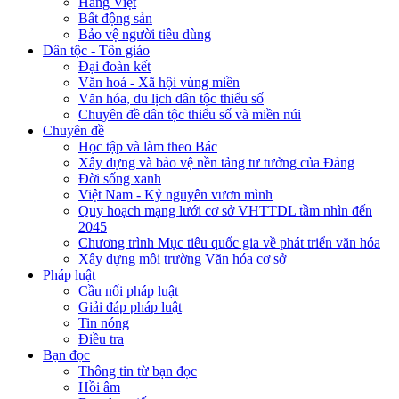
Hàng Việt
Bất động sản
Bảo vệ người tiêu dùng
Dân tộc - Tôn giáo
Đại đoàn kết
Văn hoá - Xã hội vùng miền
Văn hóa, du lịch dân tộc thiểu số
Chuyên đề dân tộc thiểu số và miền núi
Chuyên đề
Học tập và làm theo Bác
Xây dựng và bảo vệ nền tảng tư tưởng của Đảng
Đời sống xanh
Việt Nam - Kỷ nguyên vươn mình
Quy hoạch mạng lưới cơ sở VHTTDL tầm nhìn đến
2045
Chương trình Mục tiêu quốc gia về phát triển văn hóa
Xây dựng môi trường Văn hóa cơ sở
Pháp luật
Cầu nối pháp luật
Giải đáp pháp luật
Tin nóng
Điều tra
Bạn đọc
Thông tin từ bạn đọc
Hồi âm