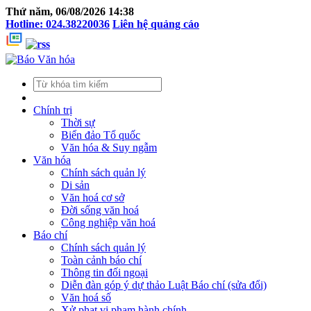
Thứ năm, 06/08/2026 14:38
Hotline: 024.38220036
Liên hệ quảng cáo
Chính trị
Thời sự
Biển đảo Tổ quốc
Văn hóa & Suy ngẫm
Văn hóa
Chính sách quản lý
Di sản
Văn hoá cơ sở
Đời sống văn hoá
Công nghiệp văn hoá
Báo chí
Chính sách quản lý
Toàn cảnh báo chí
Thông tin đối ngoại
Diễn đàn góp ý dự thảo Luật Báo chí (sửa đổi)
Văn hoá số
Xử phạt vi phạm hành chính