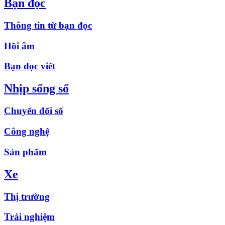
Bạn đọc
Thông tin từ bạn đọc
Hồi âm
Bạn đọc viết
Nhịp sống số
Chuyển đổi số
Công nghệ
Sản phẩm
Xe
Thị trường
Trải nghiệm