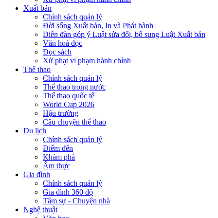
Xuất bản
Chính sách quản lý
Đời sống Xuất bản, In và Phát hành
Diễn đàn góp ý Luật sửa đổi, bổ sung Luật Xuất bản
Văn hoá đọc
Đọc sách
Xử phạt vi phạm hành chính
Thể thao
Chính sách quản lý
Thể thao trong nước
Thể thao quốc tế
World Cup 2026
Hậu trường
Câu chuyện thể thao
Du lịch
Chính sách quản lý
Điểm đến
Khám phá
Ẩm thực
Gia đình
Chính sách quản lý
Gia đình 360 độ
Tâm sự - Chuyện nhà
Nghệ thuật