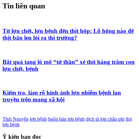
Tin liên quan
Từ lợn chết, lợn bệnh đến thịt hộp: Lỗ hổng nào để
thịt bẩn len lỏi ra thị trường?
Bắt quả tang lò mổ “tử thần” xẻ thịt hàng trăm con
lợn chết, bệnh
Kiểm tra, làm rõ hình ảnh lợn nhiễm bệnh lan
truyền trên mạng xã hội
Thái Nguyên
lợn bệnh
buôn bán lợn bệnh
dịch tả lợn châu phi
thịt
lợn bệnh
Ý kiến bạn đọc