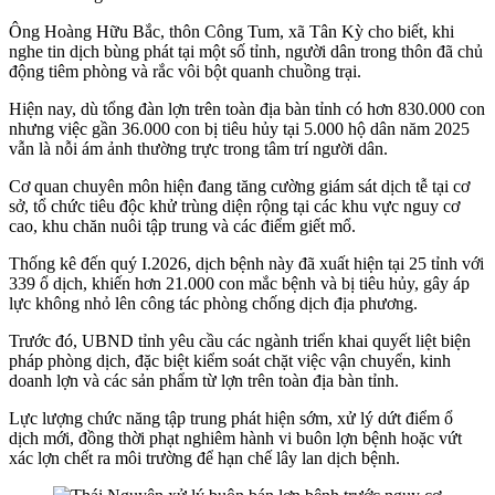
Ông Hoàng Hữu Bắc, thôn Công Tum, xã Tân Kỳ cho biết, khi
nghe tin dịch bùng phát tại một số tỉnh, người dân trong thôn đã chủ
động tiêm phòng và rắc vôi bột quanh chuồng trại.
Hiện nay, dù tổng đàn lợn trên toàn địa bàn tỉnh có hơn 830.000 con
nhưng việc gần 36.000 con bị tiêu hủy tại 5.000 hộ dân năm 2025
vẫn là nỗi ám ảnh thường trực trong tâm trí người dân.
Cơ quan chuyên môn hiện đang tăng cường giám sát dịch tễ tại cơ
sở, tổ chức tiêu độc khử trùng diện rộng tại các khu vực nguy cơ
cao, khu chăn nuôi tập trung và các điểm giết mổ.
Thống kê đến quý I.2026, dịch bệnh này đã xuất hiện tại 25 tỉnh với
339 ổ dịch, khiến hơn 21.000 con mắc bệnh và bị tiêu hủy, gây áp
lực không nhỏ lên công tác phòng chống dịch địa phương.
Trước đó, UBND tỉnh yêu cầu các ngành triển khai quyết liệt biện
pháp phòng dịch, đặc biệt kiểm soát chặt việc vận chuyển, kinh
doanh lợn và các sản phẩm từ lợn trên toàn địa bàn tỉnh.
Lực lượng chức năng tập trung phát hiện sớm, xử lý dứt điểm ổ
dịch mới, đồng thời phạt nghiêm hành vi buôn lợn bệnh hoặc vứt
xác lợn chết ra môi trường để hạn chế lây lan dịch bệnh.