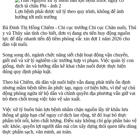
Lợn bệnh phải được xử lý theo quy trình, không để ảnh
hưởng tới môi trường
Bà Đinh Thị Hồng Chiêm - Chi cục trưởng Chi cục Chăn nuôi, Thú
y và Thủy sản tỉnh cho biết, đơn vị đang ưu tiên huy động nguồn
lực để đẩy nhanh tiến độ tiêm phòng vắc xin đợt 1 năm 2026 cho
đàn vật nuôi.
Song song đó, ngành chức năng siết chặt hoạt động vận chuyển,
giết mổ và xử lý nghiêm các trường hợp vi phạm. Việc quản lý con
giống, thức ăn và hướng dẫn kê khai chăn nuôi được thực hiện
đúng quy định pháp luật.
Theo bà Chiêm, dù đàn vật nuôi hiện vẫn đang phát triển ổn định
nhưng mầm bệnh tiềm ẩn phức tạp, nguy cơ hiện hữu, vì thế sự chủ
động phòng ngừa từ hộ dân và chính quyền địa phương vẫn giữ vai
trò then chốt trong việc bảo vệ sản xuất.
Việc xử lý buôn bán lợn bệnh nhằm chặn nguồn lây từ khâu lưu
thông sẽ giúp hạn chế nguy cơ dịch lan rộng, từ đó
loại bỏ thực
phẩm trôi nổi, kém chất lượng. Điều này không chỉ góp phần bảo vệ
sức khỏe, quyền lợi người dân mà còn xây dựng thói quen tiêu dùng
thực phẩm sạch, văn minh, an toàn.