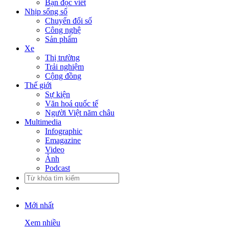
Bạn đọc viết
Nhịp sống số
Chuyển đổi số
Công nghệ
Sản phẩm
Xe
Thị trường
Trải nghiệm
Cộng đồng
Thế giới
Sự kiện
Văn hoá quốc tế
Người Việt năm châu
Multimedia
Infographic
Emagazine
Video
Ảnh
Podcast
Mới nhất
Xem nhiều