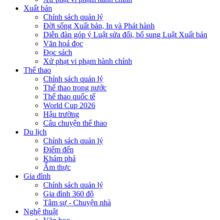
Xuất bản
Chính sách quản lý
Đời sống Xuất bản, In và Phát hành
Diễn đàn góp ý Luật sửa đổi, bổ sung Luật Xuất bản
Văn hoá đọc
Đọc sách
Xử phạt vi phạm hành chính
Thể thao
Chính sách quản lý
Thể thao trong nước
Thể thao quốc tế
World Cup 2026
Hậu trường
Câu chuyện thể thao
Du lịch
Chính sách quản lý
Điểm đến
Khám phá
Ẩm thực
Gia đình
Chính sách quản lý
Gia đình 360 độ
Tâm sự - Chuyện nhà
Nghệ thuật