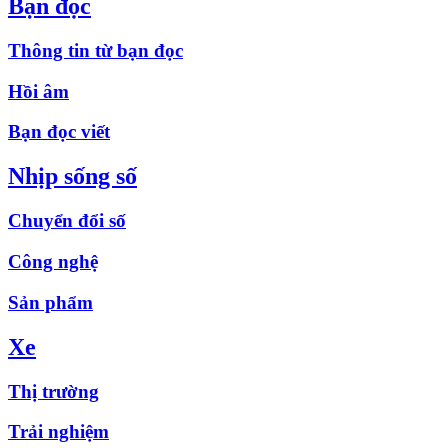
Bạn đọc
Thông tin từ bạn đọc
Hồi âm
Bạn đọc viết
Nhịp sống số
Chuyển đổi số
Công nghệ
Sản phẩm
Xe
Thị trường
Trải nghiệm