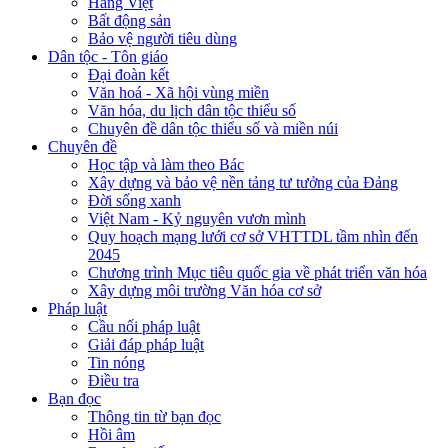
Hàng Việt
Bất động sản
Bảo vệ người tiêu dùng
Dân tộc - Tôn giáo
Đại đoàn kết
Văn hoá - Xã hội vùng miền
Văn hóa, du lịch dân tộc thiểu số
Chuyên đề dân tộc thiểu số và miền núi
Chuyên đề
Học tập và làm theo Bác
Xây dựng và bảo vệ nền tảng tư tưởng của Đảng
Đời sống xanh
Việt Nam - Kỷ nguyên vươn mình
Quy hoạch mạng lưới cơ sở VHTTDL tầm nhìn đến
2045
Chương trình Mục tiêu quốc gia về phát triển văn hóa
Xây dựng môi trường Văn hóa cơ sở
Pháp luật
Cầu nối pháp luật
Giải đáp pháp luật
Tin nóng
Điều tra
Bạn đọc
Thông tin từ bạn đọc
Hồi âm