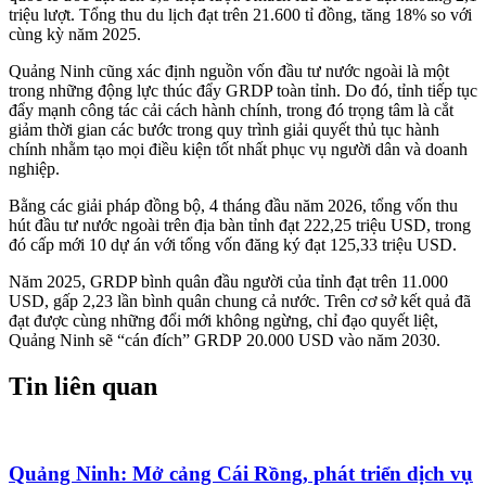
triệu lượt. Tổng thu du lịch đạt trên 21.600 tỉ đồng, tăng 18% so với
cùng kỳ năm 2025.
Quảng Ninh cũng xác định nguồn vốn đầu tư nước ngoài là một
trong những động lực thúc đẩy GRDP toàn tỉnh. Do đó, tỉnh tiếp tục
đẩy mạnh công tác cải cách hành chính, trong đó trọng tâm là cắt
giảm thời gian các bước trong quy trình giải quyết thủ tục hành
chính nhằm tạo mọi điều kiện tốt nhất phục vụ người dân và doanh
nghiệp.
Bằng các giải pháp đồng bộ, 4 tháng đầu năm 2026, tổng vốn thu
hút đầu tư nước ngoài trên địa bàn tỉnh đạt 222,25 triệu USD, trong
đó cấp mới 10 dự án với tổng vốn đăng ký đạt 125,33 triệu USD.
Năm 2025, GRDP bình quân đầu người của tỉnh đạt trên 11.000
USD, gấp 2,23 lần bình quân chung cả nước. Trên cơ sở kết quả đã
đạt được cùng những đổi mới không ngừng, chỉ đạo quyết liệt,
Quảng Ninh sẽ “cán đích” GRDP 20.000 USD vào năm 2030.
Tin liên quan
Quảng Ninh: Mở cảng Cái Rồng, phát triển dịch vụ