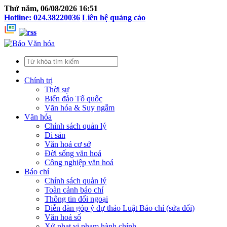
Thứ năm, 06/08/2026 16:51
Hotline: 024.38220036
Liên hệ quảng cáo
Chính trị
Thời sự
Biển đảo Tổ quốc
Văn hóa & Suy ngẫm
Văn hóa
Chính sách quản lý
Di sản
Văn hoá cơ sở
Đời sống văn hoá
Công nghiệp văn hoá
Báo chí
Chính sách quản lý
Toàn cảnh báo chí
Thông tin đối ngoại
Diễn đàn góp ý dự thảo Luật Báo chí (sửa đổi)
Văn hoá số
Xử phạt vi phạm hành chính