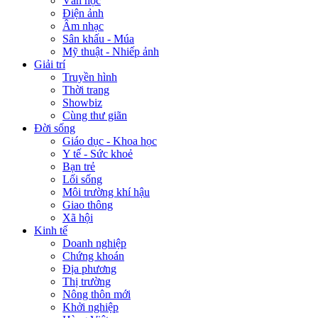
Văn học
Điện ảnh
Âm nhạc
Sân khấu - Múa
Mỹ thuật - Nhiếp ảnh
Giải trí
Truyền hình
Thời trang
Showbiz
Cùng thư giãn
Đời sống
Giáo dục - Khoa học
Y tế - Sức khoẻ
Bạn trẻ
Lối sống
Môi trường khí hậu
Giao thông
Xã hội
Kinh tế
Doanh nghiệp
Chứng khoán
Địa phương
Thị trường
Nông thôn mới
Khởi nghiệp