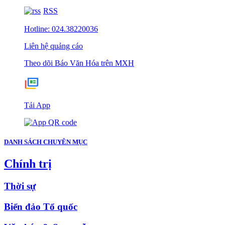
RSS
Hotline: 024.38220036
Liên hệ quảng cáo
Theo dõi Báo Văn Hóa trên MXH
Tải App
DANH SÁCH CHUYÊN MỤC
Chính trị
Thời sự
Biển đảo Tổ quốc