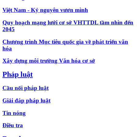
Việt Nam - Kỷ nguyên vươn mình
Quy hoạch mạng lưới cơ sở VHTTDL tầm nhìn đến
2045
Chương trình Mục tiêu quốc gia về phát triển văn
hóa
Xây dựng môi trường Văn hóa cơ sở
Pháp luật
Cầu nối pháp luật
Giải đáp pháp luật
Tin nóng
Điều tra