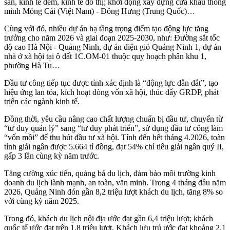
sản, kinh tế đêm, kinh tế đô thị; khởi động xây dựng cửa khẩu thông
minh Móng Cái (Việt Nam) - Đông Hưng (Trung Quốc)…
Cùng với đó, nhiều dự án hạ tầng trọng điểm tạo động lực tăng
trưởng cho năm 2026 và giai đoạn 2025-2030, như: Đường sắt tốc
độ cao Hà Nội - Quảng Ninh, dự án điện gió Quảng Ninh 1, dự án
nhà ở xã hội tại ô đất 1C.OM-01 thuộc quy hoạch phân khu 1,
phường Hà Tu…
Đầu tư công tiếp tục được tỉnh xác định là “động lực dẫn dắt”, tạo
hiệu ứng lan tỏa, kích hoạt dòng vốn xã hội, thúc đẩy GRDP, phát
triển các ngành kinh tế.
Đồng thời, yêu cầu nâng cao chất lượng chuẩn bị đầu tư, chuyển từ
“tư duy quản lý” sang “tư duy phát triển”, sử dụng đầu tư công làm
“vốn mồi” để thu hút đầu tư xã hội. Tính đến hết tháng 4.2026, toàn
tỉnh giải ngân được 5.664 tỉ đồng, đạt 54% chỉ tiêu giải ngân quý II,
gấp 3 lần cùng kỳ năm trước.
Tăng cường xúc tiến, quảng bá du lịch, đảm bảo môi trường kinh
doanh du lịch lành mạnh, an toàn, văn minh. Trong 4 tháng đầu năm
2026, Quảng Ninh đón gần 8,2 triệu lượt khách du lịch, tăng 8% so
với cùng kỳ năm 2025.
Trong đó, khách du lịch nội địa ước đạt gần 6,4 triệu lượt; khách
quốc tế ước đạt trên 1,8 triệu lượt. Khách lưu trú ước đạt khoảng 2,1