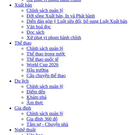
Xuất bản
Chính sách quản lý
Đời sống Xuất bản, In và Phát hành
Diễn đàn góp ý Luật sửa đổi, bổ sung Luật Xuất bản
Văn hoá đọc
Đọc sách
Xử phạt vi phạm hành chính
Thể thao
Chính sách quản lý
Thể thao trong nước
Thể thao quốc tế
World Cup 2026
Hậu trường
Câu chuyện thể thao
Du lịch
Chính sách quản lý
Điểm đến
Khám phá
Ẩm thực
Gia đình
Chính sách quản lý
Gia đình 360 độ
Tâm sự - Chuyện nhà
Nghệ thuật