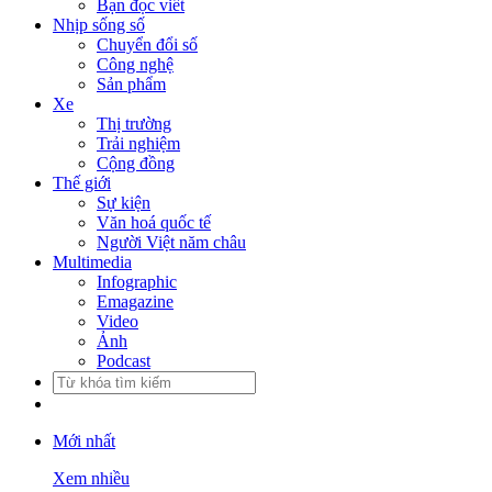
Bạn đọc viết
Nhịp sống số
Chuyển đổi số
Công nghệ
Sản phẩm
Xe
Thị trường
Trải nghiệm
Cộng đồng
Thế giới
Sự kiện
Văn hoá quốc tế
Người Việt năm châu
Multimedia
Infographic
Emagazine
Video
Ảnh
Podcast
Mới nhất
Xem nhiều