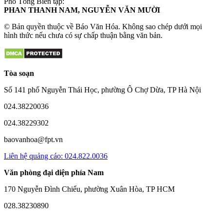
Phó Tổng Biên tập:
PHAN THANH NAM, NGUYỄN VĂN MƯỜI
© Bản quyền thuộc về Báo Văn Hóa. Không sao chép dưới mọi
hình thức nếu chưa có sự chấp thuận bằng văn bản.
Tòa soạn
Số 141 phố Nguyễn Thái Học, phường Ô Chợ Dừa, TP Hà Nội
024.38220036
024.38229302
baovanhoa@fpt.vn
Liên hệ quảng cáo: 024.822.0036
Văn phòng đại diện phía Nam
170 Nguyễn Đình Chiểu, phường Xuân Hòa, TP HCM
028.38230890