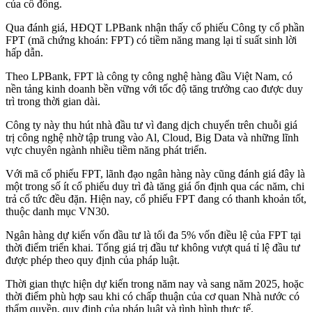
của cổ đông.
Qua đánh giá, HĐQT LPBank nhận thấy cổ phiếu Công ty cổ phần
FPT (mã chứng khoán: FPT) có tiềm năng mang lại tỉ suất sinh lời
hấp dẫn.
Theo LPBank, FPT là công ty công nghệ hàng đầu Việt Nam, có
nền tảng kinh doanh bền vững với tốc độ tăng trưởng cao được duy
trì trong thời gian dài.
Công ty này thu hút nhà đầu tư vì đang dịch chuyển trên chuỗi giá
trị công nghệ nhờ tập trung vào Al, Cloud, Big Data và những lĩnh
vực chuyên ngành nhiều tiềm năng phát triển.
Với mã cổ phiếu FPT, lãnh đạo ngân hàng này cũng đánh giá đây là
một trong số ít cổ phiếu duy trì đà tăng giá ổn định qua các năm, chi
trả cổ tức đều đặn. Hiện nay, cổ phiếu FPT đang có thanh khoản tốt,
thuộc danh mục VN30.
Ngân hàng dự kiến vốn đầu tư là tối đa 5% vốn điều lệ của FPT tại
thời điểm triển khai. Tổng giá trị đầu tư không vượt quá tỉ lệ đầu tư
được phép theo quy định của pháp luật.
Thời gian thực hiện dự kiến trong năm nay và sang năm 2025, hoặc
thời điểm phù hợp sau khi có chấp thuận của cơ quan Nhà nước có
thẩm quyền, quy định của pháp luật và tình hình thực tế.