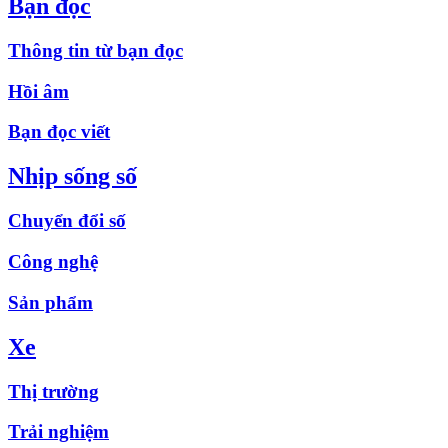
Bạn đọc
Thông tin từ bạn đọc
Hồi âm
Bạn đọc viết
Nhịp sống số
Chuyển đổi số
Công nghệ
Sản phẩm
Xe
Thị trường
Trải nghiệm