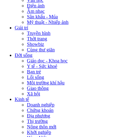
Văn học
Điện ảnh
Âm nhạc
Sân khấu - Múa
Mỹ thuật - Nhiếp ảnh
Giải trí
Truyền hình
Thời trang
Showbiz
Cùng thư giãn
Đời sống
Giáo dục - Khoa học
Y tế - Sức khoẻ
Bạn trẻ
Lối sống
Môi trường khí hậu
Giao thông
Xã hội
Kinh tế
Doanh nghiệp
Chứng khoán
Địa phương
Thị trường
Nông thôn mới
Khởi nghiệp