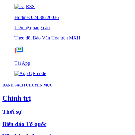
RSS
Hotline: 024.38220036
Liên hệ quảng cáo
Theo dõi Báo Văn Hóa trên MXH
Tải App
DANH SÁCH CHUYÊN MỤC
Chính trị
Thời sự
Biển đảo Tổ quốc