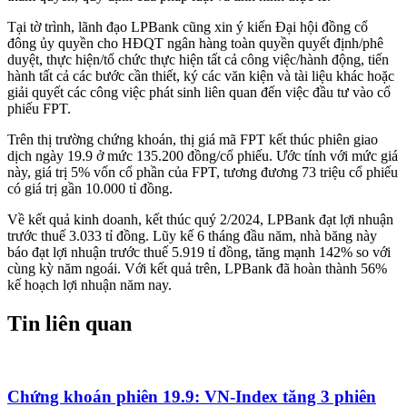
Tại tờ trình, lãnh đạo LPBank cũng xin ý kiến Đại hội đồng cổ
đông ủy quyền cho HĐQT ngân hàng toàn quyền quyết định/phê
duyệt, thực hiện/tổ chức thực hiện tất cả công việc/hành động, tiến
hành tất cả các bước cần thiết, ký các văn kiện và tài liệu khác hoặc
giải quyết các công việc phát sinh liên quan đến việc đầu tư vào cổ
phiếu FPT.
Trên thị trường chứng khoán, thị giá mã FPT kết thúc phiên giao
dịch ngày 19.9 ở mức 135.200 đồng/cổ phiếu. Ước tính với mức giá
này, giá trị 5% vốn cổ phần của FPT, tương đương 73 triệu cổ phiếu
có giá trị gần 10.000 tỉ đồng.
Về kết quả kinh doanh, kết thúc quý 2/2024, LPBank đạt lợi nhuận
trước thuế 3.033 tỉ đồng. Lũy kế 6 tháng đầu năm, nhà băng này
báo đạt lợi nhuận trước thuế 5.919 tỉ đồng, tăng mạnh 142% so với
cùng kỳ năm ngoái. Với kết quả trên, LPBank đã hoàn thành 56%
kế hoạch lợi nhuận năm nay.
Tin liên quan
Chứng khoán phiên 19.9: VN-Index tăng 3 phiên