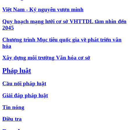
Việt Nam - Kỷ nguyên vươn mình
Quy hoạch mạng lưới cơ sở VHTTDL tầm nhìn đến
2045
Chương trình Mục tiêu quốc gia về phát triển văn
hóa
Xây dựng môi trường Văn hóa cơ sở
Pháp luật
Cầu nối pháp luật
Giải đáp pháp luật
Tin nóng
Điều tra