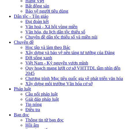
Hàng Việt
Bất động sản
Bảo vệ người tiêu dùng
Dân tộc - Tôn giáo
Đại đoàn kết
Văn hoá - Xã hội vùng miền
Văn hóa, du lịch dân tộc thiểu số
Chuyên đề dân tộc thiểu số và miền núi
Chuyên đề
Học tập và làm theo Bác
Xây dựng và bảo vệ nền tảng tư tưởng của Đảng
Đời sống xanh
Việt Nam - Kỷ nguyên vươn mình
Quy hoạch mạng lưới cơ sở VHTTDL tầm nhìn đến
2045
Chương trình Mục tiêu quốc gia về phát triển văn hóa
Xây dựng môi trường Văn hóa cơ sở
Pháp luật
Cầu nối pháp luật
Giải đáp pháp luật
Tin nóng
Điều tra
Bạn đọc
Thông tin từ bạn đọc
Hồi âm