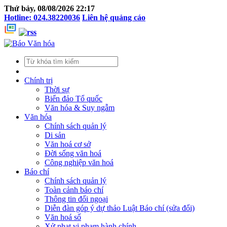
Thứ bảy, 08/08/2026 22:17
Hotline: 024.38220036
Liên hệ quảng cáo
Chính trị
Thời sự
Biển đảo Tổ quốc
Văn hóa & Suy ngẫm
Văn hóa
Chính sách quản lý
Di sản
Văn hoá cơ sở
Đời sống văn hoá
Công nghiệp văn hoá
Báo chí
Chính sách quản lý
Toàn cảnh báo chí
Thông tin đối ngoại
Diễn đàn góp ý dự thảo Luật Báo chí (sửa đổi)
Văn hoá số
Xử phạt vi phạm hành chính