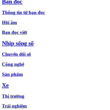
Bạn đọc
Thông tin từ bạn đọc
Hồi âm
Bạn đọc viết
Nhịp sống số
Chuyển đổi số
Công nghệ
Sản phẩm
Xe
Thị trường
Trải nghiệm