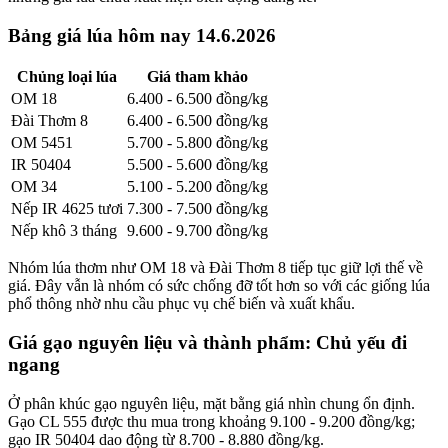
Bảng giá lúa hôm nay 14.6.2026
Chủng loại lúa
Giá tham khảo
OM 18
6.400 - 6.500 đồng/kg
Đài Thơm 8
6.400 - 6.500 đồng/kg
OM 5451
5.700 - 5.800 đồng/kg
IR 50404
5.500 - 5.600 đồng/kg
OM 34
5.100 - 5.200 đồng/kg
Nếp IR 4625 tươi
7.300 - 7.500 đồng/kg
Nếp khô 3 tháng
9.600 - 9.700 đồng/kg
Nhóm lúa thơm như OM 18 và Đài Thơm 8 tiếp tục giữ lợi thế về
giá. Đây vẫn là nhóm có sức chống đỡ tốt hơn so với các giống lúa
phổ thông nhờ nhu cầu phục vụ chế biến và xuất khẩu.
Giá gạo nguyên liệu và thành phẩm: Chủ yếu đi
ngang
Ở phân khúc gạo nguyên liệu, mặt bằng giá nhìn chung ổn định.
Gạo CL 555 được thu mua trong khoảng 9.100 - 9.200 đồng/kg;
gạo IR 50404 dao động từ 8.700 - 8.880 đồng/kg.