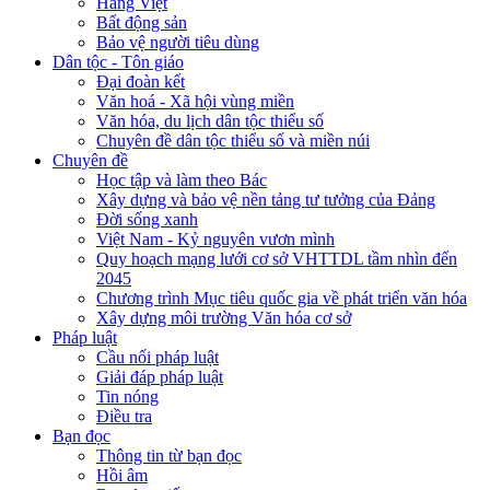
Hàng Việt
Bất động sản
Bảo vệ người tiêu dùng
Dân tộc - Tôn giáo
Đại đoàn kết
Văn hoá - Xã hội vùng miền
Văn hóa, du lịch dân tộc thiểu số
Chuyên đề dân tộc thiểu số và miền núi
Chuyên đề
Học tập và làm theo Bác
Xây dựng và bảo vệ nền tảng tư tưởng của Đảng
Đời sống xanh
Việt Nam - Kỷ nguyên vươn mình
Quy hoạch mạng lưới cơ sở VHTTDL tầm nhìn đến
2045
Chương trình Mục tiêu quốc gia về phát triển văn hóa
Xây dựng môi trường Văn hóa cơ sở
Pháp luật
Cầu nối pháp luật
Giải đáp pháp luật
Tin nóng
Điều tra
Bạn đọc
Thông tin từ bạn đọc
Hồi âm