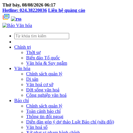
Thứ bảy, 08/08/2026 06:17
Hotline: 024.38220036
Liên hệ quảng cáo
Chính trị
Thời sự
Biển đảo Tổ quốc
Văn hóa & Suy ngẫm
Văn hóa
Chính sách quản lý
Di sản
Văn hoá cơ sở
Đời sống văn hoá
Công nghiệp văn hoá
Báo chí
Chính sách quản lý
Toàn cảnh báo chí
Thông tin đối ngoại
Diễn đàn góp ý dự thảo Luật Báo chí (sửa đổi)
Văn hoá số
Xử phạt vi phạm hành chính