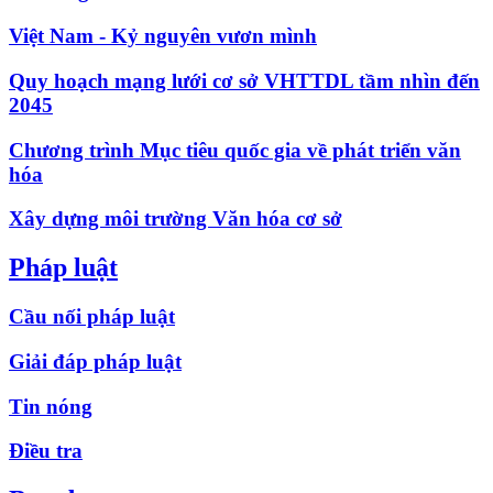
Việt Nam - Kỷ nguyên vươn mình
Quy hoạch mạng lưới cơ sở VHTTDL tầm nhìn đến
2045
Chương trình Mục tiêu quốc gia về phát triển văn
hóa
Xây dựng môi trường Văn hóa cơ sở
Pháp luật
Cầu nối pháp luật
Giải đáp pháp luật
Tin nóng
Điều tra