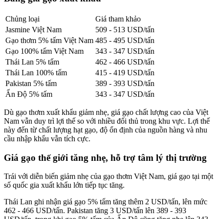
Chủng loại
Giá tham khảo
Jasmine Việt Nam
509 - 513 USD/tấn
Gạo thơm 5% tấm Việt Nam
485 - 495 USD/tấn
Gạo 100% tấm Việt Nam
343 - 347 USD/tấn
Thái Lan 5% tấm
462 - 466 USD/tấn
Thái Lan 100% tấm
415 - 419 USD/tấn
Pakistan 5% tấm
389 - 393 USD/tấn
Ấn Độ 5% tấm
343 - 347 USD/tấn
Dù gạo thơm xuất khẩu giảm nhẹ, giá gạo chất lượng cao của Việt
Nam vẫn duy trì lợi thế so với nhiều đối thủ trong khu vực. Lợi thế
này đến từ chất lượng hạt gạo, độ ổn định của nguồn hàng và nhu
cầu nhập khẩu vẫn tích cực.
Giá gạo thế giới tăng nhẹ, hỗ trợ tâm lý thị trường
Trái với diễn biến giảm nhẹ của gạo thơm Việt Nam, giá gạo tại một
số quốc gia xuất khẩu lớn tiếp tục tăng.
Thái Lan ghi nhận giá gạo 5% tấm tăng thêm 2 USD/tấn, lên mức
462 - 466 USD/tấn. Pakistan tăng 3 USD/tấn lên 389 - 393