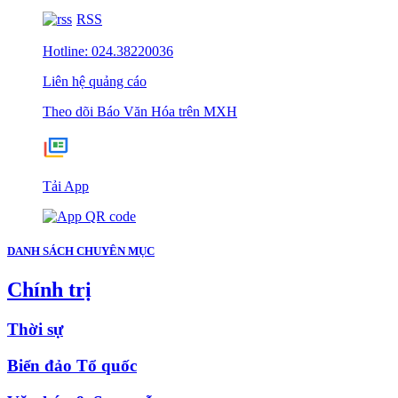
RSS
Hotline: 024.38220036
Liên hệ quảng cáo
Theo dõi Báo Văn Hóa trên MXH
Tải App
DANH SÁCH CHUYÊN MỤC
Chính trị
Thời sự
Biển đảo Tổ quốc