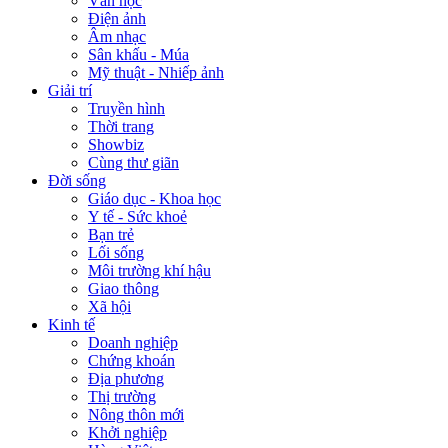
Văn học
Điện ảnh
Âm nhạc
Sân khấu - Múa
Mỹ thuật - Nhiếp ảnh
Giải trí
Truyền hình
Thời trang
Showbiz
Cùng thư giãn
Đời sống
Giáo dục - Khoa học
Y tế - Sức khoẻ
Bạn trẻ
Lối sống
Môi trường khí hậu
Giao thông
Xã hội
Kinh tế
Doanh nghiệp
Chứng khoán
Địa phương
Thị trường
Nông thôn mới
Khởi nghiệp