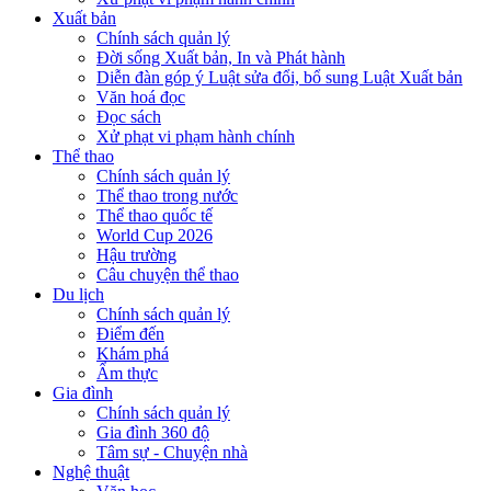
Xuất bản
Chính sách quản lý
Đời sống Xuất bản, In và Phát hành
Diễn đàn góp ý Luật sửa đổi, bổ sung Luật Xuất bản
Văn hoá đọc
Đọc sách
Xử phạt vi phạm hành chính
Thể thao
Chính sách quản lý
Thể thao trong nước
Thể thao quốc tế
World Cup 2026
Hậu trường
Câu chuyện thể thao
Du lịch
Chính sách quản lý
Điểm đến
Khám phá
Ẩm thực
Gia đình
Chính sách quản lý
Gia đình 360 độ
Tâm sự - Chuyện nhà
Nghệ thuật