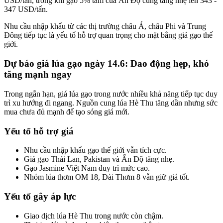
USD/tấn, trong khi gạo 5% tấm của Ấn Độ cũng tăng nhẹ lên 343 -
347 USD/tấn.
Nhu cầu nhập khẩu từ các thị trường châu Á, châu Phi và Trung
Đông tiếp tục là yếu tố hỗ trợ quan trọng cho mặt bằng giá gạo thế
giới.
Dự báo giá lúa gạo ngày 14.6: Dao động hẹp, khó
tăng mạnh ngay
Trong ngắn hạn, giá lúa gạo trong nước nhiều khả năng tiếp tục duy
trì xu hướng đi ngang. Nguồn cung lúa Hè Thu tăng dần nhưng sức
mua chưa đủ mạnh để tạo sóng giá mới.
Yếu tố hỗ trợ giá
Nhu cầu nhập khẩu gạo thế giới vẫn tích cực.
Giá gạo Thái Lan, Pakistan và Ấn Độ tăng nhẹ.
Gạo Jasmine Việt Nam duy trì mức cao.
Nhóm lúa thơm OM 18, Đài Thơm 8 vẫn giữ giá tốt.
Yếu tố gây áp lực
Giao dịch lúa Hè Thu trong nước còn chậm.