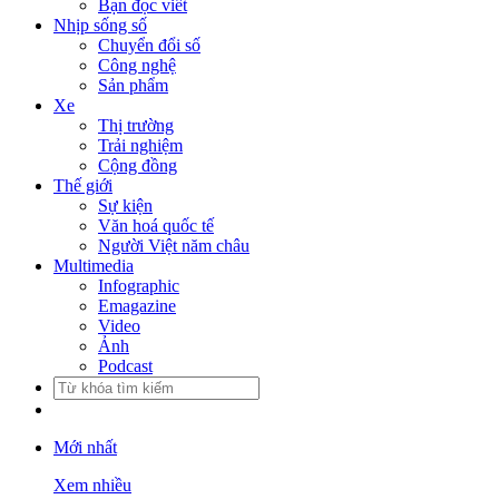
Bạn đọc viết
Nhịp sống số
Chuyển đổi số
Công nghệ
Sản phẩm
Xe
Thị trường
Trải nghiệm
Cộng đồng
Thế giới
Sự kiện
Văn hoá quốc tế
Người Việt năm châu
Multimedia
Infographic
Emagazine
Video
Ảnh
Podcast
Mới nhất
Xem nhiều