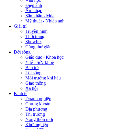
Văn học
Điện ảnh
Âm nhạc
Sân khấu - Múa
Mỹ thuật - Nhiếp ảnh
Giải trí
Truyền hình
Thời trang
Showbiz
Cùng thư giãn
Đời sống
Giáo dục - Khoa học
Y tế - Sức khoẻ
Bạn trẻ
Lối sống
Môi trường khí hậu
Giao thông
Xã hội
Kinh tế
Doanh nghiệp
Chứng khoán
Địa phương
Thị trường
Nông thôn mới
Khởi nghiệp