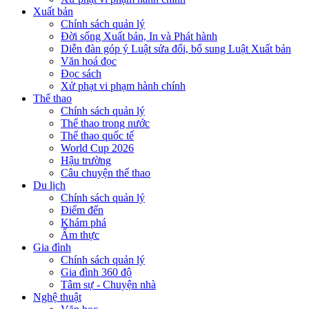
Xuất bản
Chính sách quản lý
Đời sống Xuất bản, In và Phát hành
Diễn đàn góp ý Luật sửa đổi, bổ sung Luật Xuất bản
Văn hoá đọc
Đọc sách
Xử phạt vi phạm hành chính
Thể thao
Chính sách quản lý
Thể thao trong nước
Thể thao quốc tế
World Cup 2026
Hậu trường
Câu chuyện thể thao
Du lịch
Chính sách quản lý
Điểm đến
Khám phá
Ẩm thực
Gia đình
Chính sách quản lý
Gia đình 360 độ
Tâm sự - Chuyện nhà
Nghệ thuật