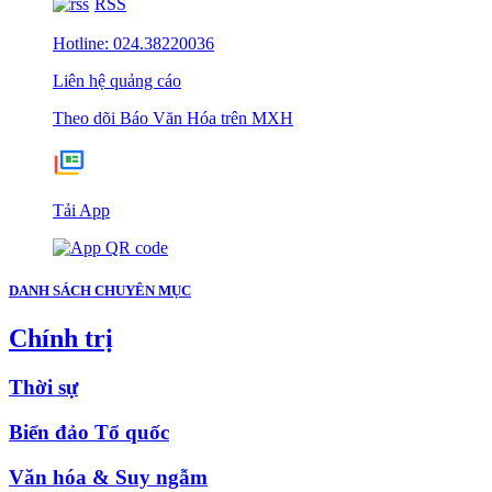
RSS
Hotline: 024.38220036
Liên hệ quảng cáo
Theo dõi Báo Văn Hóa trên MXH
Tải App
DANH SÁCH CHUYÊN MỤC
Chính trị
Thời sự
Biển đảo Tổ quốc
Văn hóa & Suy ngẫm