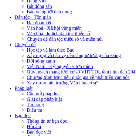
Hàng Việt
Bất động sản
Bảo vệ người tiêu dùng
Dân tộc - Tôn giáo
Đại đoàn kết
Văn hoá - Xã hội vùng miền
Văn hóa, du lịch dân tộc thiểu số
Chuyên đề dân tộc thiểu số và miền núi
Chuyên đề
Học tập và làm theo Bác
Xây dựng và bảo vệ nền tảng tư tưởng của Đảng
Đời sống xanh
Việt Nam - Kỷ nguyên vươn mình
Quy hoạch mạng lưới cơ sở VHTTDL tầm nhìn đến 204
Chương trình Mục tiêu quốc gia về phát triển văn hóa
Xây dựng môi trường Văn hóa cơ sở
Pháp luật
Cầu nối pháp luật
Giải đáp pháp luật
Tin nóng
Điều tra
Bạn đọc
Thông tin từ bạn đọc
Hồi âm
Bạn đọc viết