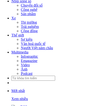
Nhịp sống số
Chuyển đổi số
Công nghệ
Sản phẩm
Xe
Thị trường
Trải nghiệm
Cộng đồng
Thế giới
Sự kiện
Văn hoá quốc tế
Người Việt năm châu
Multimedia
Infographic
Emagazine
Video
Ảnh
Podcast
Mới nhất
Xem nhiều