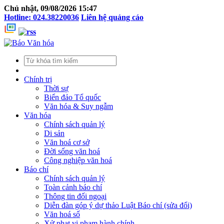
Chủ nhật, 09/08/2026 15:47
Hotline: 024.38220036
Liên hệ quảng cáo
Chính trị
Thời sự
Biển đảo Tổ quốc
Văn hóa & Suy ngẫm
Văn hóa
Chính sách quản lý
Di sản
Văn hoá cơ sở
Đời sống văn hoá
Công nghiệp văn hoá
Báo chí
Chính sách quản lý
Toàn cảnh báo chí
Thông tin đối ngoại
Diễn đàn góp ý dự thảo Luật Báo chí (sửa đổi)
Văn hoá số
Xử phạt vi phạm hành chính